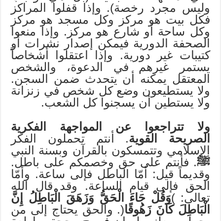
وليس مجرد رخصة). وإذا قفلوا المراكز
فكل بيت هو مركز وكل مسجد هو مركز
وكل ساحة أو شارع هو مركز. وإذا منعوا
الصحفة الدورية فيمكن إصدار نشرات أو
كتيبات غير دورية. وإذا اعتقلوا أشخاصاً
يستمر غيرهم في الدعوة، والشخص
المعتقل يمكنه أن يتحدث ضمن السجن.
ولا يستطيعون وضع كل شخص في زنزانة
ولا يستطين أن يسجنوا كل الشعب.
ولا تتراجعوا عن المواجهة الفكرية
الصريحة القوية
. أنتم تحملون الفكر
الإسلامي وتتمسكون بالقرآن وبسنة النبي
ﷺ
. فأنتم على حق وخصمكم على باطل.
وقديماً قيل: أمّا الباطل فإلى ساعة. وأمّا
الحق فإلى قيام الساعة. وقد قال الله
تعالى: )
وَقُلْ جَاءَ الْحَقُّ وَزَهَقَ الْبَاطِلُ إِنَّ
الْبَاطِلَ كَانَ زَهُوقًا
(. والحق يحتاج إلى من