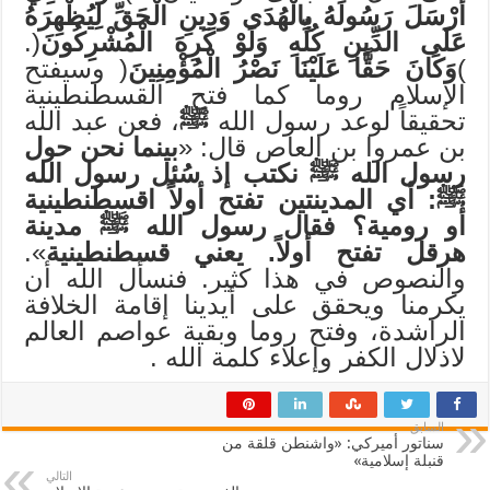
أَرْسَلَ رَسُولَهُ بِالْهُدَى وَدِينِ الْحَقِّ لِيُظْهِرَهُ
عَلَى الدِّينِ كُلِّهِ وَلَوْ كَرِهَ الْمُشْرِكُونَ
(.
)
وَكَانَ حَقًّا عَلَيْنَا نَصْرُ الْمُؤْمِنِينَ
( وسيفتح
الإسلام روما كما فتح القسطنطينية
تحقيقاً لوعد رسول الله
ﷺ
، فعن عبد الله
بن عمروا بن العاص قال: «
بينما نحن حول
رسول الله
ﷺ
نكتب إذ سُئل رسول الله
ﷺ
: أي المدينتين تفتح أولاً اقسطنطينية
أو رومية؟ فقال رسول الله
ﷺ
مدينة
هرقل تفتح أولاً. يعني قسطنطينية
».
والنصوص في هذا كثير. فنسأل الله أن
يكرمنا ويحقق على أيدينا إقامة الخلافة
الراشدة، وفتح روما وبقية عواصم العالم
لاذلال الكفر وإعلاء كلمة الله .
السابق
سناتور أميركي: «واشنطن قلقة من
قنبلة إسلامية»
التالي