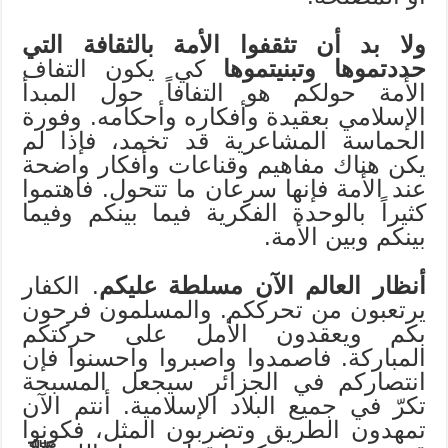
ولا بد أن تثقفوا الأمة بالثقافة التي
حددتموها وتبنيتموها
كي يكون التفاف
الأمة حولكم هو التفافاً حول المبدأ
الإسلامي بعقيدة وأفكاره وأحكامه. وفورة
الحماسة المشاعرية قد تخمد، فإذا لم
يكن هناك مفاهيم وقناعات وأفكار واضحة
عند الأمة فإنها سرعان ما تتحول. فاهتموا
كثيراً بالوحدة الفكرية فيما بينكم وفيما
بينكم وبين الأمة.
أنظار العالم الآن مسلطة عليكم
. الكفار
يرتعبون من تحرككم. والمسلمون فرحون
بكم ويعقدون الأمل على حركتكم
المباركة. فاصمدوا واصبروا واحسنوا فإن
انتصاركم في الجزائر سيجعل المسبحة
تكرّ في جميع البلاد الإسلامية. أنتم الآن
تمهدون الطريق وتضربون المثل، فكونوا