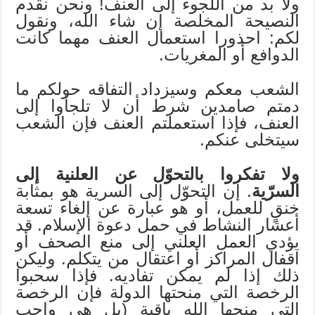
ولا بد من اللجوء إلى العنف! ونحن نقدم
النصيحة المخلصة إن شاء الله، ونقول
لكم: احذورا استعمال العنف مهما كانت
الدوافع أو المغريات.
الشعب معكم وسيزداد التفاقه حولكم ما
دمتم صامدين شرط أن لا تلجأوا إلى
العنف، فإذا استعملتم العنف فإن الشعب
سيتخلى عنكم.
ولا تفكروا بالتحوّل عن العلنية إلى
السرّية
. إن التحوّل إلى السرية هو بمثابة
خنقٍ للعمل، أو هو عبارة عن إلغاء تسعة
أعشار النشاط في حمل دعوة الإسلام. قد
يؤدي العمل العلني إلى منع الصحف أو
اقفال المراكز أو اعتقال من يتكلم. وليكن
ذلك إذا لم يمكن تفاديه. فإذا سحبوا
الرخصة التي منحتها الدولة فإن الرخصة
التي منحها الله باقية (بل هي واجب