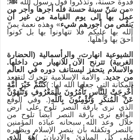
قدوة حسنة، وتذكروا قول رسول الله
ﷺ
:
«
من سَنّ سينة حسنة فله أجرها وأجر من
عمل بها إلى يوم القيامة من غير أن
يَنقُص من أجورهم شيء
» وهذه نعمة يمنّ
الله بها عليكم فلا تتهاونوا بها بل كونوا
أحقَ بها وأهلَها.
الشيوعية انهارت، والرأسمالية (الحضارة
الغربية) تترنح الآن للانهيار من داخلها.
والاسلام يتحفز ليستأنف دوره في العالم
من جديد
. والأمة الإسلامية تتحرك لتقتعد
المكانة التي جعلها الله لها: )
كُنْتُمْ خَيْرَ أُمَّةٍ
أُخْرِجَتْ لِلنَّاسِ تَأْمُرُونَ بِالْمَعْرُوفِ وَتَنْهَوْنَ
عَنْ الْمُنكَرِ وَتُؤْمِنُونَ بِاللَّهِ
(. وفي الوقع
الذي نرى بارقة النصر تلوح على أرض
الواقع نرى بارقة النصر أيضاً تلوح من
خلال وعد الله سبحانه عبادَه المؤمنين
بالنصر وتكفله بأن ينصر الإسلام ويظهره
على كل المبادئ والأديان: )
هُوَ الَّذِي