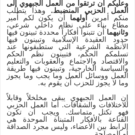
وعليكم أن ترتقوا من العمل الجبهوي إلى
العمل الحزبي المنضبط.
وهذا يتطلب
منكم أمرين
أولهما
أن يكون لكم أمير
مطاع بناء على نظام داخلي شرعي،
وثانيهما
أن تتبنوا أفكاراً محددة تبينون فيها
حدود العقيدة الإسلامية وتبينون فيها
الأنظمة الشرعية التي ستطبقونها عند
تسلمكم الحكم، فتبينون نظم الحكم
والاقتصاد والاجتماع والعقوبات والتعليم
والسياسة الخارجية، وتبينون فيها طريقة
العمل ووسائل العمل وما يجب وما يجوز
وما لا يجوز للحزب أن يقوم به.
إن العمل الجبهوي يبقى مخلخلاً وقابلاً
للاختلافات والشقاقات. أما العمل الحزبي
فهو تكتل متماسك. ويجب أن تكون
القناعة بالأفكار المتبناة الموحدة هي
الرابط بين الأعضاء، وليس مجرد الصداقة
أو المصلحة.