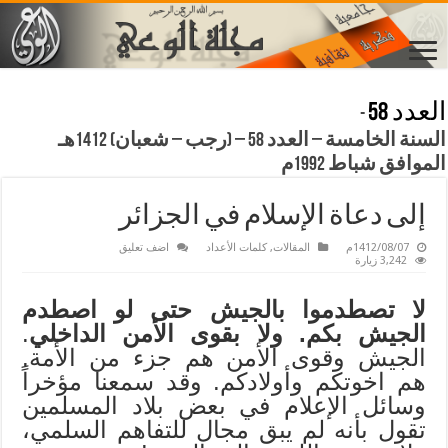
العدد 58
-
السنة الخامسة – العدد 58 – (رجب – شعبان) 1412هـ
الموافق شباط 1992م
إلى دعاة الإسلام في الجزائر
1412/08/07م
المقالات
,
كلمات الأعداد
اضف تعليق
3,242 زيارة
لا تصطدموا بالجيش حتى لو اصطدم
الجيش بكم. ولا بقوى الأمن الداخلي
.
الجيش وقوى الأمن هم جزء من الأمة.
هم اخوتكم وأولادكم. وقد سمعنا مؤخراً
وسائل الإعلام في بعض بلاد المسلمين
تقول بأنه لم يبق مجال للتفاهم السلمي،