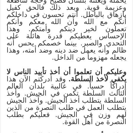
يحمله ويعلنه بلسان فصيح وحجة ساطعة
وعزيمة قوية. وبعد ذلك فالحق كفيل
بازهاق بالباطل. أنتم تحسون في داخلكم
أنكم مع الله وأن الله معكم وأنكم
تعملون لخير دينكم وأمتكم. وهذا
الإحساس يعطيكم قدرة هائلة على
التحدي والصبر. بينما خصمكم يحس أنه
ظالم وأنه يعمل ضد دينه وضد أمته، وهذا
يجعله مهزوماً من الداخل.
وعليكم أن تعلموا أن أخذ تأييد الناس لا
يكفي لأخذ السلطة.
وقد أدركتم الآن هذا
إدراكاً حسياً. في غالبية بلدان العالم
الثالث السلطة تكمن في الجيش. وأخذ
السلطة يتطلب أخذ الجيش. وأخذ الجيش
يتطلب العمل في طلب النصرة من الذين
لهم وزن في الجيش. فعليكم بطلب
النصرة من أهل القوة.