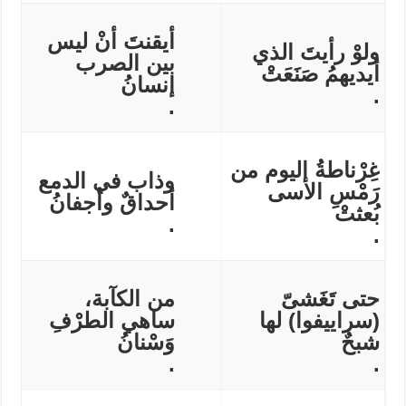
أيقنتَ أنْ ليس
ولوْ رأيتَ الذي
بين الصرب
أيديهمُ صَنَعَتْ
إنسانُ
.
.
غِرْناطةُ اليوم من
وذاب في الدمع
رَمْسِ الأسى
أحداقٌ وأجفانُ
بُعثتْ
.
.
حتى تَغَشىّ
من الكآبة،
(سراييفوا) لها
ساهي الطرْفِ
شبحٌ
وَسْنانُ
.
.