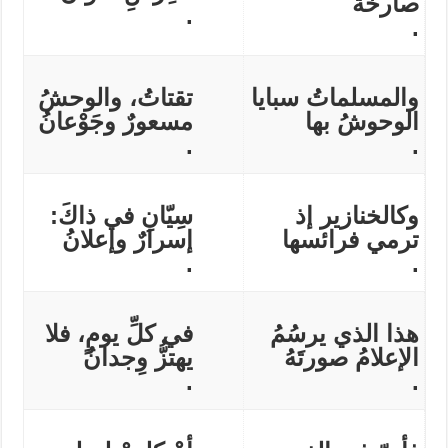
صارخةٌ
.
.
والمسلماتُ سبايا
تقتاتُ، والوحشُ
الوحوشُ بها
مسعورٌ وجَوْعانُ
.
.
وكالخنازير إذ
سِيّانِ في ذاكَ:
ترمي فرائسها
إسرارٌ وإعلانُ
.
.
هذا الذي يرسُمُ
في كلِّ يومٍ، فلا
الإعلامُ صورتَهُ
يهتزُّ وِجدانُ
.
.