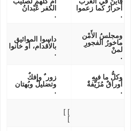
فأينّ في الغرب
أمْ كلهمْ لصليب
أحرارٌ كما زعموا
الكفر عُبْدانُ
.
.
ومجلسُ الأَمْن
داسوا المواثيق
ماخورُ الفجورِ
بالأقدام، أو خانوا
لمنْ
.
.
وكلُّ ما فيهِ
زور ٌ وإفكٌ
أوراقٌ مُزَيَّفةٌ
وتضليلٌ وبُهتان
.
.
] ]
]