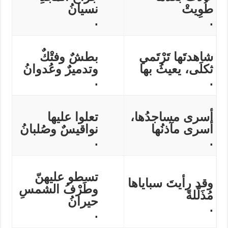
طُوِيتْ
نسيانُ
.
.
شاهدتَها تَرْتَمي
بطشٌ وفتْكٌ
ثكلَى، يعيثُ بها
وتدميرٌ وعُدوانُ
.
.
أسرى مساجدُها،
تعلوا عليها
أسرى مآذنُها
نواقيسٌ وصُلبانُ
.
.
تسطو عليهنّ
وقد رأيتَ سباياها
وطَرْفُ الشمسِ
مُذَلّلةً
حيرانُ
.
.