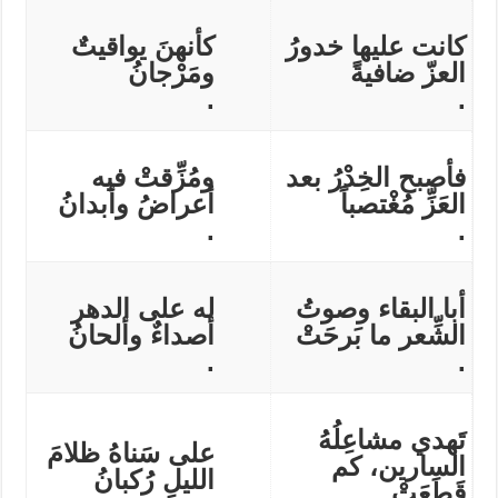
كانت عليها خدورُ
كأنهنَ يواقيتٌ
العزّ ضافيةً
ومَرْجانُ
.
.
فأصبح الخِدْرُ بعد
ومُزِّقتْ فيه
العَزِّ مُغْتصباً
أعراضُ وأبدانُ
.
.
أبا البقاء وصوتُ
له على الدهر
الشِّعر ما بَرحَتْ
أصداءٌ وألحانُ
.
.
تَهدي مشاعِلُهُ
على سَناهُ ظلامَ
السارين، كم
الليلِ رُكبانُ
قَطَعَتْ