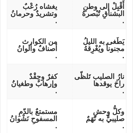
أَقْبِلْ إلى وطنِ
يغشاه رُعْبٌ
البشناقِ تُبْصرهُ
وتشريدٌ وحرمانُ
.
.
يَطَغى به الليلُ
من الكوارث
مجنوناً ويُغْرِقهُ
أصنافٌ وألوانُ
.
.
نارُ الصليب تَلظّى
كفرٌ وحِقْدٌ
راحَ يوقدها
وإرهابٌ وطغيانُُ
.
.
وكلُّ وحشٍ
مستمتعٌ بالدّمِ
صليبيٍّ به نَهَمٌ
المسفوحِ نَشْوانُ
.
.