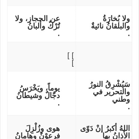
ولا بُخارَةُ
عن الحجاز، ولا
والبلقانُ نائيةٌ
تُرْكٌ وألبانُ
.
.
] ]
]
سَيُشْرِقُ النورُ
يوماً، ويَخْرَسُ
والتحرير في
دجّالٌ وشيطانُ
وطني
.
.
اللهُ أكبرُ إنْ دَوّى
هوى وزُلْزِلَ
الأذانُ بها
فِرعوْنٌ وهامانُ