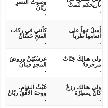
وصوتُ النصرِ
تاريخكم لَثَمتْ
رنّانُ
.
.
أميلُ تيهاً على
كأنني في رِكاب
أنغامِها طَرباً
الفتحِ حَسّانُ
.
.
ولي هنالِكَ جَنّاتٌ
غرسْتُهُنَّ وروضُ
مزخرفةٌ
المجدِ فينانُ
.
.
ولي هنالك رزعٌ
غَيْثُ الشامِ،
كانَ يمطِرُهُ
ووجهُ الأفْقِ ريّانُ
.
.