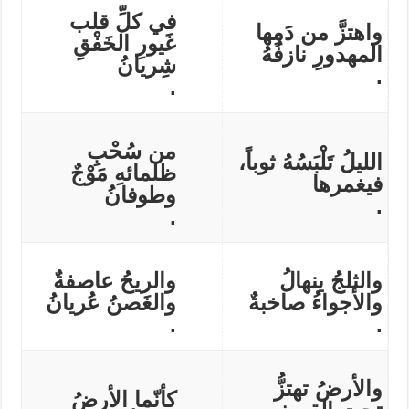
في كلِّ قلب
واهتزَّ من دَمِها
غَيورِ الخَفْقِ
المهدورِ نازفُهُ
شِريانُ
.
.
من سُحْبِ
الليلُ تَلْبَسُهُ ثوباً،
ظلمائهِ مَوْجٌ
فيغمرها
وطوفانُ
.
.
والثلجُ ينهالُ
والريحُ عاصفةٌ
والأجواءُ صاخبةٌ
والغَصنُ عُريانُ
.
.
والأرضُ تهتزُّ
كأنّما الأرضُ