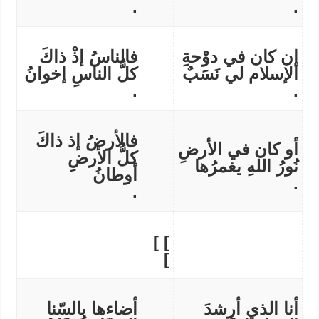
.
.
إن كان في دوْحةِ
فالناسُ إذْ ذاكَ
الإسلام لي نَسَبٌ
كلُّ الناسِ إخوانُ
.
.
فالأرضُ إذ ذاكَ
أو كان في الأرضِ
كلُّ الأرضِ
نُورُ اللهِ يغمرُها
أوطانُ
.
.
]
]
]
أنا الذي أرشدَ
أضاءها بالسّنا