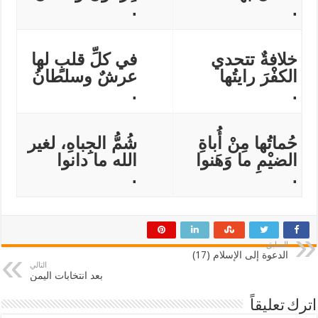
.
.
خلافةٌ تتحدي
في كلِّ قلبٍ لها
الكفْرَ رايتُها
عرشٌ وسلطانُ
.
.
حُماتُها مِنْ أُباةِ
شُمُّ الجِباهِ، لغير
الضيْمِ ما وَهَنوا
الله ما دانوا
.
.
السابق
الدعوة إلى الإسلام (17)
التالي
بعد انتخابات اليمن
اترك تعليقاً