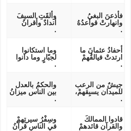
فأذعنَ البغيُ
وألقَتِ السيفَ
وانهارتْ قواعدُهُ
أندادٌ وأقرانُ
.
.
أحفادُ عثمانَ ما
وما استكانوا
ارتدتْ فيالقُهمْ
لجبّارٍ وما دانوا
.
.
جيشٌ من الرعب
والحكمُ بالعدل
للميدان يسبِقهمْ،
بين الناس ميزانُ
.
.
قادوا الممالكَ
وسِفْرُ سيرتِهمْ
والقرآن قائدهمْ
في الناسِ قرآنُ