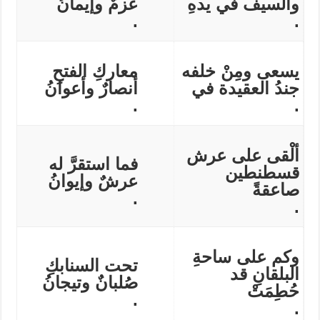
والسيف في يدهِ
عزمٌ وإيمانُ
.
.
يسعى ومِنْ خلفه
معاركِ الفتحِ
جندُ العقيدة في
أنصارٌ وأعوانُ
.
.
ألْقى على عرش
فما استقرَّ له
قسطنطين
عرشٌ وإيوانُ
صاعقةً
.
.
وكم على ساحةِ
تحت السنابكِ
البلقانِ قد
صُلبانٌ وتيجانُ
حُطِمَتْ
.
.