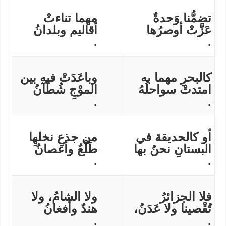
تضمُّنا وَحدةٌ
مهما تناءتْ
عَزَّتْ أوصرُها
أقاليم وبلدانُ
.
.
كالبحرِ مهما به
وباعَدَتْ فيهِ بين
امتدتْ سواحلُهُ
الموْجِ شُطْآنُ
.
.
أو كالحديقة في
من جذعِ نخلهِا
البستانِ نحنُ بها
طَلْعٌ وأغصانُ
.
.
فلا الجزائرُ
ولا الشامُ، ولا
تُقْصينا ولا عَدَنُ،
هندٌ وأفغانُ
.
.