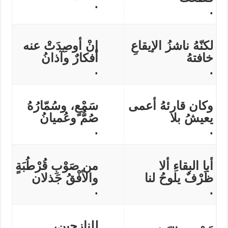
.
.
لكنّهُ ناشزُ الإيقاعِ
إنْ أوصِدَتْ عنه
خافتهُ
أفكارٌ وآذانُ
.
.
وكان قارئهُ أعمى
سَمْعٍ، وسُمّارُهُ
يعيشُ بلا
صُمٌّ وعُميانُ
.
.
أبا البقاءِ ألا
من صَوْبِ قُرْطُبَةٍ
ظَرْفٌ يلوحُ لنا
والأفْقُ جَذلان
.
.
للنازحين،