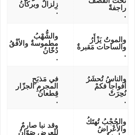
تحت القصف
زِلزالٌ وبركانُ
راجفةً
.
.
والشُّهْبُ
والموتُ يَزْأَرُ
مطموسةٌ والأفْقُ
والساحات مَقبرةٌ
دُخّانُ
.
.
والناسُ تُحشَرُ
في مَذبَحِ
أفواجاً فكمْ
المجرمِ الجزّار
نُحِرَتْ
قِطعانُ
.
.
والحُجْبُ تُهتَكُ
وقد نبا صارمٌ
والأعْراضُ
للعِرضِ صَوّانُ