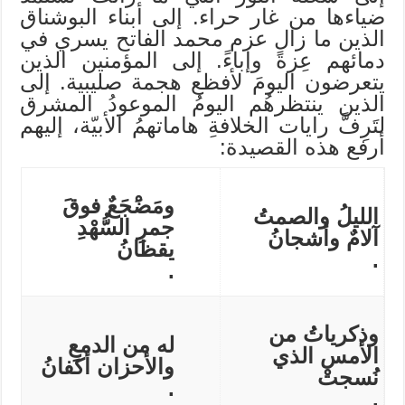
ضياءها من غار حراء. إلى أبناء البوشناق
الذين ما زال عزم محمد الفاتح يسري في
دمائهم عِزةً وإباءً. إلى المؤمنين الذين
يتعرضون اليومَ لأفظع هجمة صليبية. إلى
الذين ينتظرهُم اليومُ الموعودُ المشرق
لتَرِفَّ رايات الخلافةِ هاماتهمُ الأبيّة، إليهم
أرفع هذه القصيدة:
ومَضَْجَعٌ فوقَ
الليلُ والصمتُ
جمرِ السُّهْدِ
آلامٌ وأشجانُ
يقظانُ
.
.
وذكرياتُ من
له من الدمعِ
الأمس الذي
والأحزان أكفانُ
نُسجتْ
.
.