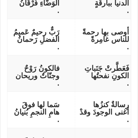
الدنيا ببارقَةٍ
الوَضّاءِ فُرْقَانُ
.
.
أوصى بها رحمةً
رَبٌّ رحيمٌ عَميمُ
للناس غامِرةً
الفضلِ رَحمانُ
.
.
فَعَطَّرتْ جَنَباتِ
فالكونُ رَوْحٌ
الكونِ نفحتُها
وجنّاتٌ وريحان
.
.
رِسالةٌ كنزُها
سَما لها فوقَ
أغنى الوجودَ وقدْ
هامِ النجمِ بُنيانُ
.
.