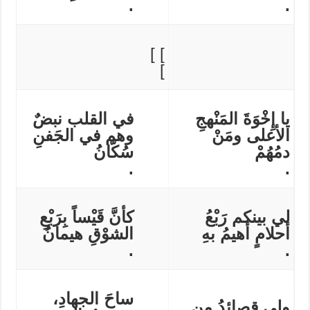
.
.
] ]
]
يا إِخْوَةَ المَنْهجِ
في القلب نبضٌ
الأعلى ومَنْ
وهم في الجَفنِ
دمُهُمْ
سُكّانُ
.
.
لي بينكم رَبْعُ
كأنَّ قَيْساً بِرَبْعِ
أحلامٍ أهيمُ بهِ
الشوْقِ هيمانُ
.
.
ساحَ الجهادِ،
ولي قصائِدُ من