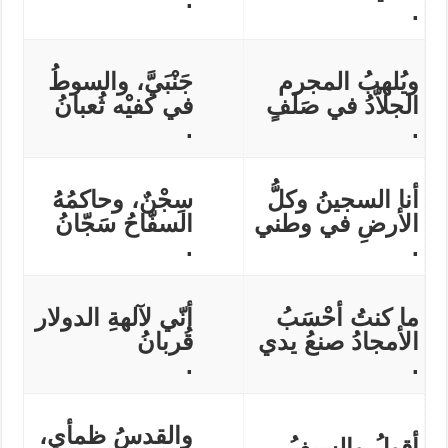
.
ويُلهبُ المجرم
جَنْبَيَّ، والسوطُ
الجلاّدُ في صَلَفٍ
في كفيْه ثُعبانُ
.
.
أنا السجينُ وكلُّ
سِجْنٌ، وحاكمُهُ
الأرضِ في وطني
السفّاحُ سَجّانُ
.
.
ما كنتُ أحْسَبُ
أنّي لآلهةِ الدولار
الأمجادُ صنعُ يدي
قُربانُ
.
.
والقدسُ ظمأي،
أقولُ والسيفُ