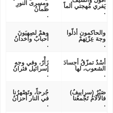
ومسرى النورِ
يَفري مُهجتي ألماً
ظمآنُ
.
.
والحاكمون أذلّوا
وهمْ لصِهيَونَ
وجهَ عِزّتِهمْ
أحبابٌ وأخدانُ
.
.
أسْدٌ تمزّقُ أجسادَ
زَأْرٌ، وفي وجهِ
الشعوب، لها
إسرائيل فئرانُ
.
.
صَبْرٌ (سراييفُ)
جُرحاً، وتَصْهرُنا
فالآلامُ تَجْمعُنا
في النار أحزانُ
.
.