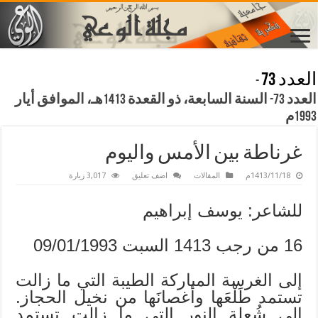
العدد 73
-
العدد 73- السنة السابعة، ذو القعدة 1413هـ، الموافق أيار
1993م
غرناطة بين الأمس واليوم
1413/11/18م
المقالات
اضف تعليق
3,017 زيارة
للشاعر: يوسف إبراهيم
16 من رجب 1413 السبت 09/01/1993
إلى الغرسة المباركة الطيبة التي ما زالت
تستمد طَلْعَها وأغصانَها من نخيل الحجاز.
إلى شُعلة النور التي ما زالت تستمد