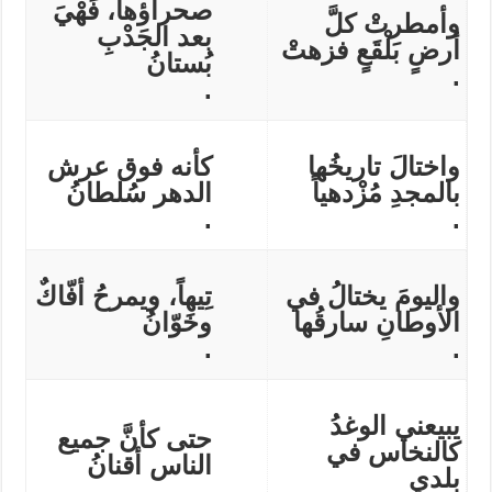
صحراؤها، فَهْيَ
وأمطرتْ كلَّ
بعد الجَدْبِ
أرضٍ بَلْقَعٍ فزهتْ
بُستانُ
.
.
واختالَ تاريخُها
كأنه فوق عرش
بالمجدِ مُزْدهياً
الدهر سُلطانُ
.
.
واليومَ يختالُ في
تِيهاً، ويمرحُ أفّاكٌ
الأوطانِ سارقُها
وخَوّانُ
.
.
يبيعني الوغدُ
حتى كأنَّ جميع
كالنخاس في
الناس أقنانُ
بلدي
.