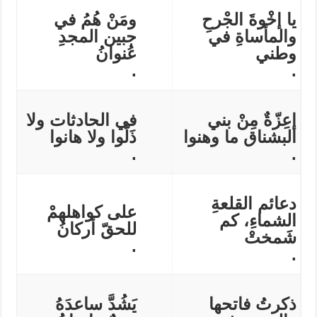
يا إخْوةَ الجْرحِ
ومَنْ هُمُ في
والمأساةِ في
جبين المجدِ
وطني
عُنوانُ
.
.
إعِزّةٌ مِنْ بني
في الحادثات ولا
البشناق ما وهنوا
ذَلّوا ولا هانوا
.
.
دعائم القلعةِ
على كواهلهمْ
الشماءِ، كم
للحقّ أركانُ
شَمختْ
.
.
ذكرتُ فاتحها
يَشُدَّ ساعدَهُ