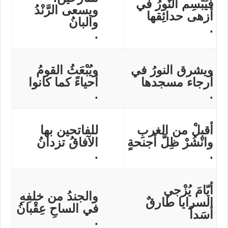
فَيَبْسِم النّورُ في
ويسعى الرَّنْدُ
أزهى حدائِقها
والبانُ
.
.
ويشرق النورُ في
ويُبْعَثُ القومُ
أرجاء مسجدها
أحياءً كما كانوا
.
.
أقبلْ من الغربِ
للفاتحين بها
وانْشُرْ ظِلَّ أجنحةٍ
الآفاقُ تزدانُ
.
.
أيّامَ يُزْجي
والجندُ من خلفِهِ
السرايا طارقٌ
في الساحِ عِقْبانُ
أسَداً
.
.