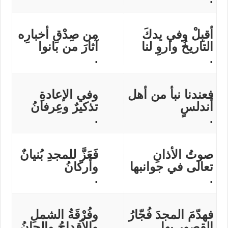
أقبِلْ وفي يدكَ
من صِدْقِ أخبارِه
التاريخُ واروِ لنا
آثارَ من بانوا
.
.
فعندنا نبأ من أهل
وفي الإعادةِ
أندلسٍ
تذكيرٌ وعِرفانُ
.
.
صوتُ الأذانِ
فَعَزَّ للمجدِ بُنيانٌ
تعالى في جوانبها
وأركانُ
.
.
فهدّمَ المجدَ فُجّارُ
وفُرْقَةُ الشملِ
القصور بها
والأقداحُ والحانُ