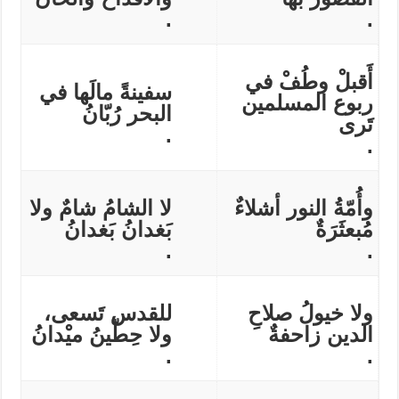
.
.
أَقبلْ وطُفْ في
سفينةً مالَها في
ربوع المسلمين
البحر رُبّانُ
تَرى
.
.
وأُمّةُ النور أشلاءٌ
لا الشامُ شامٌ ولا
مُبعثَرَةٌ
بَغدانُ بَغدانُ
.
.
ولا خيولُ صلاحِ
للقدس تَسعى،
الدين زاحفةٌ
ولا حِطّينُ ميْدانُ
.
.