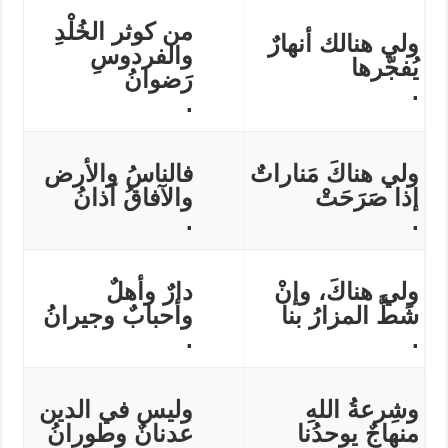
من كوثر الخُلْدِ
ولي هنالك أنهارٌ
والفردوسِ
يُفجّرها
رَضوانُ
.
.
ولي هناكَ مَناراتٌ
فالناسُ والأرض
إذا صَرَحَتْ
والآفاقُ آذانُ
.
.
ولي هناكَ، وإنْ
دارٌ وأهلٌ
شَطَّ المزارُ بنا
وأحبابٌ وجيرانُ
.
.
وشِرعةُ اللهِ
وليس في الدين
منهاجٌ يوحدُنا
عدنانٌ وطورانُ