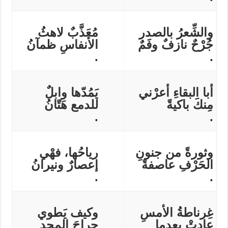
والشِّعرُ بالصدر
مُعَذَّبٌ لاهثُ
جُرْحٌ نازفٌ وفَمٌ
الأنفاسِ ظمآنُ
.
.
أبا البقاءِ أعرْني
يَمُدّها وابلٌ
مِنكَ باكيةً
للدمع هَتّانُ
.
.
وثورةً من جنونِ
رياحُها، فهْي
الحَرْفِ عاصفةً
إعصارٌ ونيرانُ
.
.
غِرناطةُ الأمسِ
وكيف يَطوي
عادتْ بعدما
جراحَ المجدِ