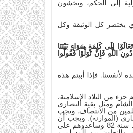
لية إلى الحكم، ويخشون
ي يختصر كل الوثيقة وكل
عَالَوْا إِلَى كَلِمَةٍ سَوَاءٍ بَيْنَنَا
ْ دُونِ اللَّهِ فَإِنْ تَوَلَّوْا فَقُولُوا
ه لأنفسنا. فإذا أبيتم هذه
جزء من البلاد الإسلامية،
الشام ومثل بقية النصارى
سلمين من الانتصاف. ويجب
ارى (الموارنة). ويجب أن
تنصحوا النصارى أن لا يعودوا إلى غلطتهم المميتة حين تعاونوا مع اليهود سنة 82 وساعدوهم على
 والتعاون بين المسلمين