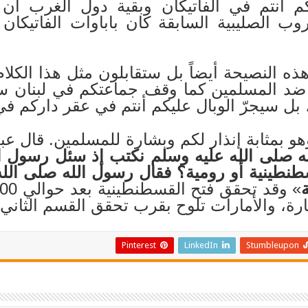
م أنتم في الفاتيكان وبقية دول الغرب أن
روب الصليبية السابقة كان باباوات الفاتيكا
ذه النصيحة أيضاً بل ستقابلون مثل هذا الكلام 
بل سيجرّ الوبال عليكم أنتم في عقر داركم في
و بمثابة إنذار لكم وبشارة للمسلمين. قال عبد
ه
صلى الله عليه وسلم
نكتب إذ سئل رسول ال
أقسطنطينية أو رومية؟ فقال رسول الله
صلى الله
رة، والأمارات تلوح بقرب تحقق القسم الثاني.
Pinterest
LinkedIn
Stumbleupon