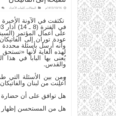
1413/10/16م
المقالات
,
كلمات الأعداد
تكثفت في الآونة الأخيرة 
على أعمال المؤتمر (السينو
عودة توران إلى الفاتيكا
وأنه أرسل بأسئلة محددة إل
لهذه الغاية لأنها «تستحق
يُعنى بها البابا في هذا
والقدس.
أُعلِنت من لبنان والفاتيكان:
هل توافق على أن حضارة 
هل من المستحسن إظهار ا