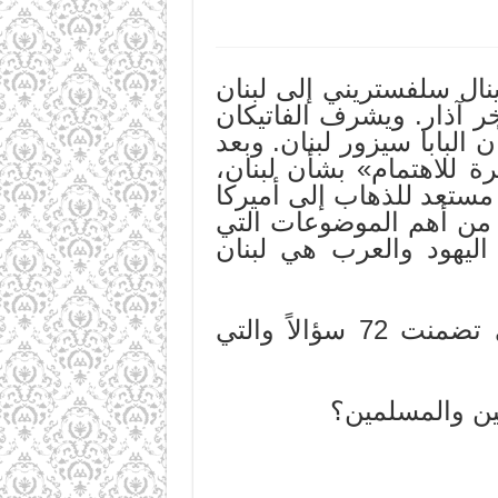
نال سلفستريني إلى لبنان
يكان في آخر آذار. ويشرف الفاتيكان
البابا سيزور لبنان. وبعد
 للاهتمام» بشأن لبنان،
 مستعد للذهاب إلى أميركا
ن من أهم الموضوعات التي
اليهود والعرب هي لبنان
ومن بين الأسئلة التي طرحتها وثيقة (السينودس) في 25/ 03/93 التي تضمنت 72 سؤالاً والتي
ن والمسلمين؟