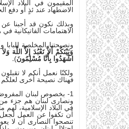
المقيمون في البلاد الإ
الاضطهاد عند ئذٍ أو دفع ا
وبذلك نكون قد أجبنا عن 
الاهتمامات الفاتيكانية في 
ونصيحتنا المخلصة للبابا و
وَبَيْنَكُمْ أَلاَّ نَعْبُدَ إِلاَّ اللَّهَ 
اشْهَدُوا بِأَنَّا مُسْلِمُونَ
).
ولكنّا نعمل أنكم لا تقبلون
فهناك نصيحة أخرى لعلكم تق
1- بخصوص لبنان المفروض أ
ونصارى لبنان هم جزء من ا
في البلاد الإسلامية، لهم
أن تكفوا عن العمل لجعل ل
احتلال لبنان وبيروت. وإ