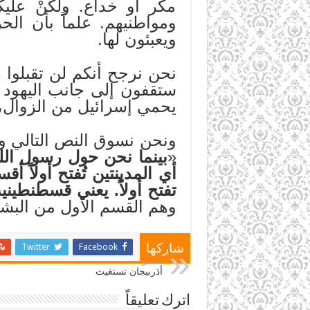
مكر أو خداع. ولكنْ عليك
ومواطنيهم. علماً بأن الح
ويعبئون لها.
نحن نرجح أنكم لن تقبلوا ه
يحمي إسرائيل من الزوال، 
ونحن نسوق النص التالي وه
«
بينما نحن حول رسول الل
أي المدينتين تُفتح أولاً 
تفتح أولاً. يعني قسطنطينية
وهم القسم الأول من البشا
Twitter
Facebook
شاركها
السابق
أذربيجان تستغيث
اترك تعليقاً