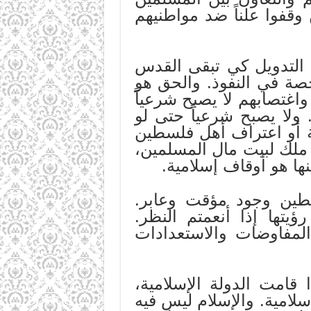
روا موقفهم حين وقفوا علناً ضد مواطنيهم
 التدويل كي تبقى القدس
صة في النفوذ. والحق هو
اغتصابهم لا يصبح شرعياً
 ولا يصبح شرعياً حتى لو
ية أو اعتراف أهل فلسطين
ملك لبيت مال المسلمين،
نها هو أوقاف إسلامية.
طين وجود مؤقت وعابر.
تها إذا أنعمتم النظر.
المفاوضات والاستعدادات
 قامت الدولة الإسلامية،
لامية. والإسلام ليس فيه