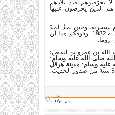
 لا تحرّضوهم ضد بلادهم
ن هم الذين يحرضون عليها
بسخرية. وحين يجدّ الجِدّ
ستقفون إلى جانب اليهود ضد المسلمين كما وقف جماعتكم في لبنان سنة 1982. وقوفكم هذا لن
 روما.
 الله بن عمرو بن العاص:
له
صلى الله عليه وسلم
:
 عليه وسلم
:
مدينة هرقل
» وقد تحقق فتح القسطنطينية بعد حوالي 800 سنة من صدور الحديث،
التالي
لمن الـولاء