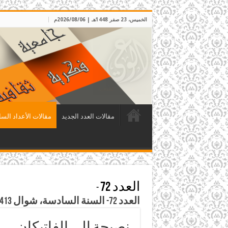
الخميس، 23 صفر 1448هـ | 2026/08/06م
مقالات العدد الجديد
مقالات الأعداد السا
العدد 72
-
العدد 72- السنة السادسة، شوال 1413هـ، الموافق نيسان 1993م
نصيحة إلى الفاتيكان