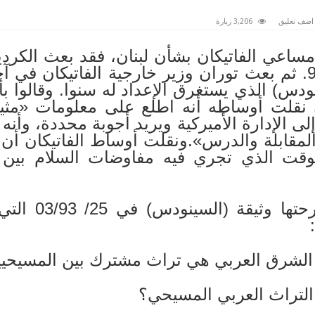
اضف تعليق
3,206 زيارة
مساعي الفاتيكان بشأن لبنان، فقد بعث الكردي
في الفترة (8 ـ 14) آذار 93. ثم بعث توران وزير خارجية الفات
دس) الذي يستغرق الإعداد له سنوا. وقالوا بأن 
ن نقلت أوساطه أنه اطلع على معلومات «مثيرة
ى الإدارة الأميركية ويريد أجوبة محددة، وأنه
 المقابلة والدرس».ونقلت أوساط الفاتيكان أ
 الوقت الذي تجري فيه مفاوضات السلام بين 
الشرق العربي هي تراث مشترك بين المسيحيي
لتراث العربي المسيحي؟