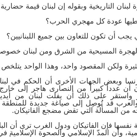
 لبنان التاريخية وبقوله إن لبنان قيمة حضارية 
 تعطيها عودة كل مهجري الحرب؟
 يجب أن تكون للتعاون بين جميع اللبنانيين؟
هجرة المسيحية من الشرق ومن لبنان خصوصاً
ثيرة ولكن المقصود واحد، وهذا الواحد يتلخص ف
رنسا وبعض الجهات الأخرى أن الحكم في لبنا
 أن عدداً كبيراً من النصارى هاجر إلى خارج 
 واستقر على ذلك أن يفلت لبنان من أيديه
العرب قد تُوصِل إلى صياغة جديدة للمنطقة
جه من المسألة التي تقض مضجع الفاتيكان.
 نفسها فإن الفاتيكان ودول الغرب ترى أن البلاد 
امية، وأن المدّ الإسلامي والصحوة الإسلامية 