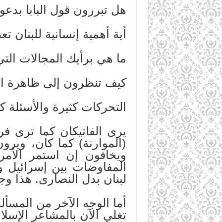
هل تبررون قول البابا بدعوة
أية أهمية إنسانية للبنان
ما هي برأيك المجالات التي
كيف تنظرون إلى ظاهرة ال
التحركات كثيرة والأسئلة ك
يرى الفاتيكان كما ترى ف
(الموارنة) كما كان، ويرون
ويخافون إن استمر الأمر
المفاوضات بين إسرائيل و
لبنان بدل النصارى. هذا و
أما الوجه الآخر من المسألة
تغلي الآن بالمشاعر الإسل