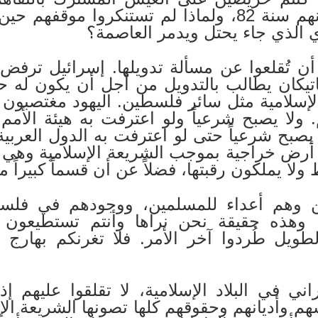
والنصارى لماذا لم تنصحونهم سنة 82، ولماذا لم تستنك
ي الذي جاء يحتل ويدمر العاصمة؟
 تُقلعوا عن مسألة تدويلها. إسرائيل ترفض
تيكان يطالب بالتدويل من أجل أن يكون له ح
لإسلامية مثل سائر فلسطين. اليهود مغتصبون و
. ولا يصبح شرعياً ولو اعترفت به هيئة الأمم.
ا يصبح شرعياً حتى لو اعترفت به الدول العرب
رض خراجية بموجب الشريعة الإسلامية وهي 
ولا يملكون رقبتها، فضلاً عن أن قسماً كبيراً م
ن وهم أعداء للمسلمين، ووجودهم في فلس
وهذه حقيقة نحن نراها وأنتم تستطيعون رؤي
طويل طُردوا آخر الأمر. فلا تغرنكم بهارج 
ي في البلاد الإسلامية، لا تقلقوا عليهم إذا
م وأديانهم وحقوقهم كلها تصونها الشريعة الإس