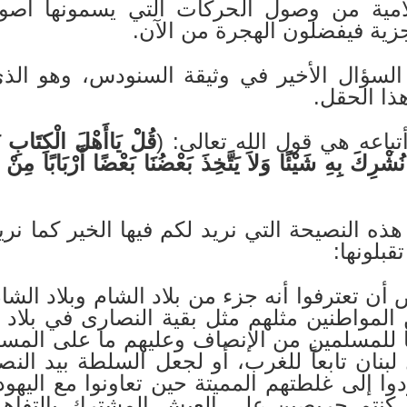
سلامية من وصول الحركات التي يسمونها أصو
لجزية فيفضلون الهجرة من الآن.
السؤال الأخير في وثيقة السنودس، وهو الذ
هذا الحقل.
أتباعه هي قول الله تعالى: (
قُلْ يَاأَهْلَ الْكِتَابِ تَ
وَلاَ نُشْرِكَ بِهِ شَيْئًا وَلاَ يَتَّخِذَ بَعْضُنَا بَعْضًا أَرْبَابًا مِن
 هذه النصيحة التي نريد لكم فيها الخير كما نريد
بلونها:
ن تعترفوا أنه جزء من بلاد الشام وبلاد الشام 
لمواطنين مثلهم مثل بقية النصارى في بلاد 
 ما للمسلمين من الإنصاف وعليهم ما على الم
بنان تابعاً للغرب، أو لجعل السلطة بيد النص
ذا كنتم حريصين على العيش المشترك بالتفاهم