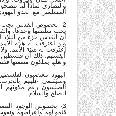
المسلمين مع العدو اليهود
2- بخصوص القدس يجب أن
تحت سلطتها وحدها. والفا
أن القدس جزء من البلاد ا
ولو اعترفت به هيئة الأمم
اعترفت به هيئة الأمم. ول
أنفسهم. ذلك أن فلسطين أ
وأهلها يملكون منفعتها فقط 
اليهود مغتصبون لفلسطي
وسيُقضى عليهم بالحرب. 
الصليبيون رغم مكوثهم ال
للصلح والسلام.
3- بخصوص الوجود النصران
فأموالهم وأعراضهم ونفوسه