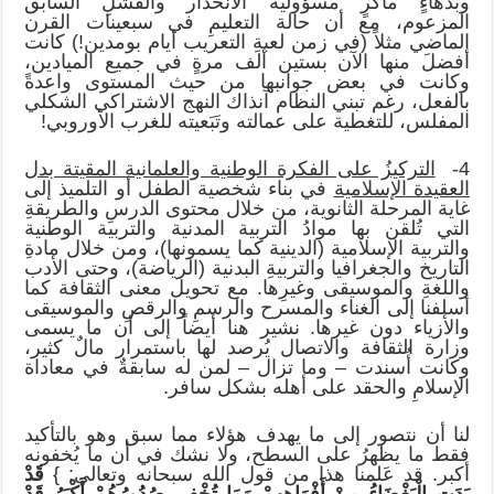
وبدهاءٍ ماكرٍ مسؤوليةَ الانحدار والفشلِ السابق
المزعوم، مع أن حالة التعليمِ في سبعينات القرن
الماضي مثلاً (في زمن لعبةِ التعريب أيام بومدين!) كانت
أفضلَ منها الآن بستين ألف مرةٍ في جميع الميادين،
وكانت في بعض جوانبها من حيث المستوى واعدةً
بالفعل، رغم تبني النظام آنذاك النهج الاشتراكي الشكلي
المفلس، للتغطية على عمالته وتَبَعيته للغرب الأوروبي!
4-
التركيزُ على الفكرة الوطنية والعلمانية المقيتة بدل
العقيدة الإسلامية
في بناء شخصية الطفل أو التلميذ إلى
غاية المرحلة الثانوية، من خلال محتوى الدرسِ والطريقةِ
التي تُلقن بها موادُ التربية المدنية والتربية الوطنية
والتربية الإسلامية (الدينية كما يسمونها)، ومن خلال مادةِ
التاريخ والجغرافيا والتربيةِ البدنية (الرياضة)، وحتى الأدب
واللغةِ والموسيقى وغيرِها. مع تحويل معنى الثقافة كما
أسلفنا إلى الغناء والمسرح والرسمِ والرقصِ والموسيقى
والأزياء دون غيرها. نشير هنا أيضاً إلى أن ما يسمى
وزارة الثقافة والاتصال يُرصد لها باستمرار مالٌ كثير،
وكانت أُسندت – وما تزال – لمن له سابقةٌ في معاداة
الإسلامِ والحقد على أهله بشكل سافر.
لنا أن نتصور إلى ما يهدف هؤلاء مما سبق وهو بالتأكيد
فقط ما يظهرُ على السطح، ولا نشك في أن ما يُخفونه
أكبر. قد عَلمنا هذا من قول الله سبحانه وتعالى: }
قَدْ
بَدَتِ
الْبَغْضَاءُ مِن
ْ أَفْوَاهِهِمْ وَمَا تُخْفِي صُدُورُهُمْ أَكْبَرُ قَدْ