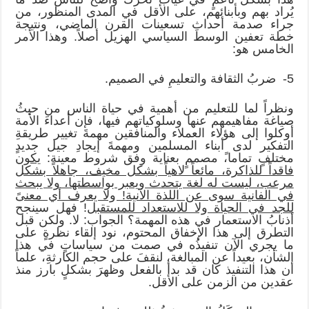
يُراد بهم وبأبنائهم، على الأقل في المدى المنظور، من
جراء صدمة أحداثِ تسعينات القرن الماضي، ونتيجة
خطة تعفين الوسط السياسي الهزيل أصلاً. وهذا الأمر
الخامس هو:
5- ضربُ الثقافة والتعليمِ في الصميم.
ونظراً لما للتعليم من أهمية في حياة الناس من حيثُ
صياغة مفاهيمهم عنها وسلوكياتهم فيها، فإن أعداءَ الأمة
أوكلوا إلى هؤلاء العملاء والمنافقين مهمةَ تغيير طريقةِ
التفكير لدى أبناء المسلمين ومهمةَ إيجادِ جيل جديدٍ
مختلفٍ تماما،ً مصممٍ بعناية وفق شروط معينة:
يكون
فاقداً للذاكرة، مائعاً لاهياً بشكل مخيف، جاهلاً بشكل
مرعب، ليست له لغة يتحدث ويعبر بواسطتها، ولا يبحث
في الفانية سوى عن اللذة الآنية! ولا يعرف أي معنىً
للجد في الحياة ولا للاستعداد للمستقبل
! فهل سينجح
أذنابُ الاستعمار في هذه المهمة؟ الجواب: لا. ولكن قبل
التطرق إلى هذا الإخفاق المحتوم، نود إلقاء نظرةٍ على
ما يجري الآن تنفيذُه في صمت من سياساتٍ في هذا
الشأن، بعيداً عن المبالغة، لنقفَ على حجم الكارثةِ، علماً
أن هذا التنفيذ كان قد بدأ بالفعل وظهرَ بشكلٍ بارز منذ
عقدين من الزمن على الأقل.