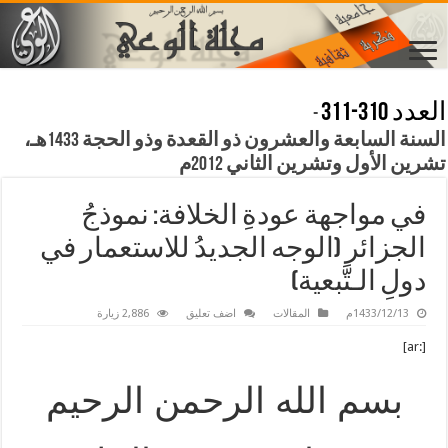
العدد 310-311
-
السنة السابعة والعشرون ذو القعدة وذو الحجة 1433هـ،
تشرين الأول وتشرين الثاني 2012م
في مواجهة عودةِ الخلافة: نموذجُ
الجزائر (الوجه الجديدُ للاستعمار في
دولِ الـتَّبعية)
1433/12/13م
المقالات
اضف تعليق
2,886 زيارة
[:ar]
بسم الله الرحمن الرحيم