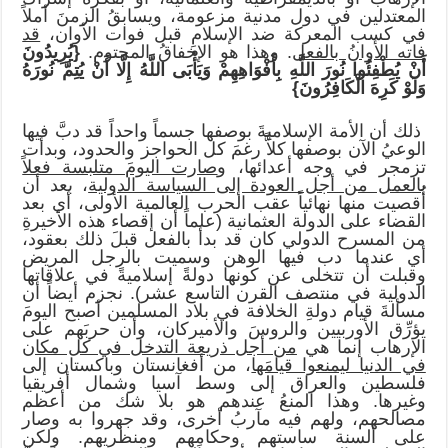
المعتدلين في دول مدنية مزعومة، ويسابقُ الزمنَ أملاً
في كسب المعركة ضد الإسلامِ قبل فوات الأوان،
قد
فاته الأوانُ بالفعل
. وهذا هو الإخفاقُ المحتوم.
{يُرِيدُونَ
أَنْ يُطْفِئُوا
نُورَ اللَّهِ بِأَفْوَاهِهِم
ْ وَيَأْبَى اللَّهُ إِلَّا أَنْ يُتِمَّ نُورَهُ
وَلَوْ كَرِهَ الْكَافِرُونَ}
ذلك أن الأمة الإسلاميةَ بوصفها جسماً واحداً قد دبَّ فيها
الوعيُ الآن بوصفها كلاًّ رغمَ كل الحواجز والحدود، وبدأت
تزمجر في وجه أعدائها، و
صارت اليومَ متلبسة فعلاً
بالعمل من أجل العودة إلى السياسة الدولية
، بعد أن
أُقصيت منها نهائياً عقب الحرب العالمية الأولى، أي بعد
القضاء على الدولة العثمانية (علماً أن إقصاء هذه الأخيرةِ
من المسرح الدولي كان قد بدأ بالفعل قبلَ ذلك بعقود،
أي عندما دب فيها الوهن وسميت بالرجل المريض
وقبلت أن تتخلى عن كونها دولةً إسلاميةً في علاقاتها
الدولية في منتصف القرن التاسع عشر). نجزم أيضاً أن
مسألةَ قيام دولةِ الخلافة في بلاد المسلمين أصبح اليومَ
يؤرِّق الأوربيين والروسَ والأميركان، وأن حربَهم على
الإرهاب إنما هي
من أجل ذريعة التدخل في كل مكان
في الدنيا ليمنعوا قيامَها
، من أفغانستان وباكستان إلى
فلسطين والعراق إلى وسط آسيا وشمال أفريقيا
وغيرها. وهذا المنعُ عندهم هو بلا شك من أعظم
مصالحهم، ولهم فيه مآربُ أخرى، وقد جهروا به وصار
على ألسنة ساستهم وحكامِهم ومنظريهم. ولكن