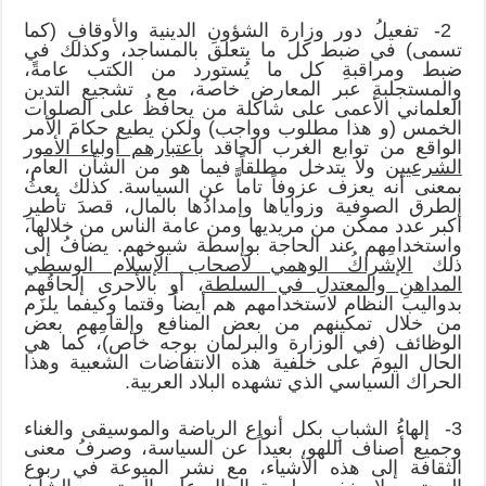
2- تفعيلُ دور وزارة الشؤونِ الدينية والأوقافِ (كما
تسمى) في ضبط كل ما يتعلق بالمساجد، وكذلك في
ضبط ومراقبةِ كل ما يُستورد من الكتب عامةً،
والمستجلبةِ عبر المعارض خاصة، مع تشجيع التدين
العلماني الأعمى على شاكلة من يحافظُ على الصلوات
الخمس (و هذا مطلوب وواجب) ولكن يطيع حكامَ الأمر
الواقع من توابع الغرب الحاقد
باعتبارهم أولياء الأمور
الشرعيين
ولا يتدخل مطلقاً فيما هو من الشأن العام،
بمعنى أنه يعزف عزوفاً تاماًّ عن السياسة. كذلك بعثُ
الطرق الصوفية وزواياها وإمدادُها بالمال، قصدَ تأطيرِ
أكبر عدد ممكن من مريديها ومن عامة الناس من خلالها،
واستخدامِهم عند الحاجة بواسطة شيوخهم. يضافُ إلى
ذلك
الإشراكُ الوهمي لأصحاب الإسلام الوسطي
المداهنِ والمعتدلِ في السلطة
، أو بالأحرى إلحاقُهم
بدواليب النظام لاستخدامهم هم أيضاً وقتما وكيفما يلزَم
من خلال تمكينهم من بعض المنافع وإلقامِهم بعض
الوظائف (في الوزارة والبرلمان بوجه خاص)، كما هي
الحال اليومَ على خلفية هذه الانتفاضات الشعبية وهذا
الحراك السياسي الذي تشهده البلاد العربية.
3- إلهاءُ الشبابِ بكل أنواع الرياضة والموسيقى والغناء
وجميع أصناف اللهو، بعيداً عن السياسة، وصرفُ معنى
الثقافة إلى هذه الأشياء، مع نشر الميوعة في ربوع