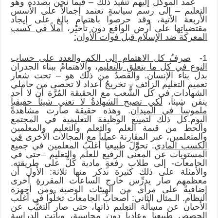
عمد الموكَلُ إليهم تنفيذُ ذلك – فيما نحن بصدده وهو
التعليم – إلى رسم سياسةٍ تعتمد إجمالاً على الأسس
الأربعة الآتية، وقد حرصوا باهتمامٍ بالغ على إيجاد
مقتضياتِها على أرض الواقع دون تأخير،
أملاً في كسب
المعركة ضد الإسلام قبل فوات الأوان:
1-
صرفُ كل الاهتمام إلى الكم والعدد على حساب
النوع في كل ما يتعلق بالتعليم
، والاهتمامُ ببناء الجدران
بدل بناء الإنسان. والقصدُ من ذلك هو – تحت شعار
تعميم التعليم الزائف – تخريجُ أعداد لا تحصى من حاملي
الشهادات في كل الشُّعب مع الحقيقة المُرَّة أن لا أحد
يتقن شيئاً،
لكي تصبح الشهادةُ لا تعني شيئاً حقيقياً
ملموساً في الميدان
. وهذه حقيقة صارت مشاهدةً
اليوم.كل ذلك لتمييع الوظيفة التعليمية في المجتمع
والحط من قيمة العلم والتعلم والتعليم والمعلمين
والمتعلمين، عبر المقارنة عملياً مع المجالات الأخرى
في
الكسب المادي
. تحوَّلَ طبيعياً أغلبُ المعلمين في جميع
المستويات عن المعنى الرفيع للعلم والتعليم –حتى في
الجامعات- إلى طلاب رفعةٍ مادية كلٌّ على طريقته.
والأمثلة على ذلك كثيرة نذكر منها ثلاثة: الأول أن
معظمهم صار يدرِّس خارج الساعات المقررةِ أخرى
إضافيةً على مرأى من الهيئات الوصية ومن أجهزة
النظام. الـمثال الثاني: أصحابُ الجامعات تخلَّوا في أغلب
الأحيان عن مسألة التعليم ذاتها، حتى صار التغيُّب عن
الحصص طبيعياً وعادياً دون محاسبة، وباتت الدراسة