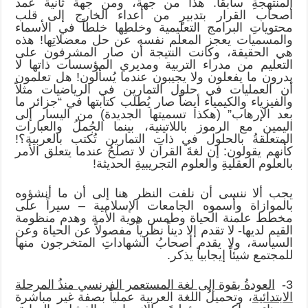
المنتهجةِ سابقاً. هذا من جهة، ومن جهة ثانية عمد
أصحاب القرار بتدبيرٍ من أعداء الخارج إلى قلب
محتوياتِ البرامج التعليمية وخلطِها خلطاً في الأسماء
والمسميات يعجز المعلم نفسه عن حل معضلاتِها! هذه
هي الحقيقة، وكانت النتيجة أن صار المشرفون على
التعليم من مدراء التربية ومديري المؤسسات ذاتها لا
يدرون ما يفعلون ولا يجيبون عندما يُسألون! هل تعلمون
أن العمليات في حلول التمارين في الرياضيات مثلاً
والفيزياء والكيمياء أيضاً صار يُطلب كتابتها في “جزائر ما
بعد الإرهاب” (هكذا تسميتها الجديدة) من اليسار إلى
اليمين مع الرموز باللاتينية، بينما الجُملُ والعبارات
المتعلقةُ بالحلول في ذات التمارين تُكتب بالعربية؟!
كأنهم يقولون: إن لغةَ القرآن لا تصلحُ عندما يتعلق الأمر
بالعلوم العقليةِ والعلوم التجريبيةِ الحديثة!
يجب ألا ننسى أن نلفت النظر هنا إلى أن ما أنشؤوه
بالموازاة وأسموه الجامعات الإسلامية – سيراً على
مخطط علمنة الحياة وطمس هوية الأمة وهدم منظومة
القيم لديها- لا تقدم إلا ديناً نظرياً مفصولاً عن الحياة وعن
السياسة، ولا يقدم أصحابُ الشهاداتِ المتخرجون منها
للمجتمع شيئاً إيجابياً يذكر.
3-
العودةُ بقوة إلى لغة المستعمر الفرنسي منذُ المرحلة
الابتدائية
، وتحميلُ اللغة العربية عملياً بصفة غير مباشرة