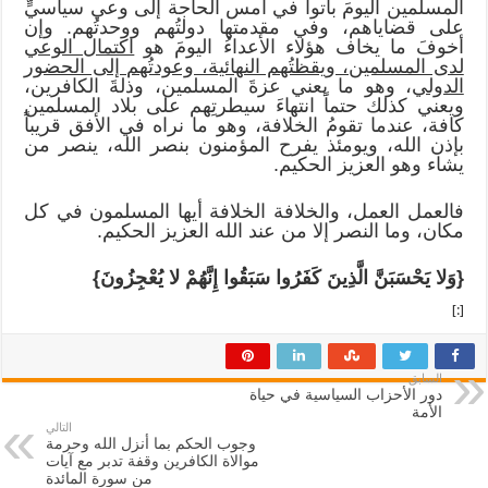
المسلمين اليومَ باتوا في أمس الحاجة إلى وعي سياسيٍّ
على قضاياهم، وفي مقدمتها دولتُهم ووحدتُهم. وإن
أخوفَ ما يخاف هؤلاء الأعداءُ اليومَ هو
اكتمال الوعي
لدى المسلمين، ويقظتُهم النهائية، وعودتُهم إلى الحضور
الدولي
، وهو ما يعني عزةَ المسلمين، وذلةَ الكافرين،
ويعني كذلك حتماً انتهاءَ سيطرتِهم على بلاد المسلمين
كافة، عندما تقومُ الخلافة، وهو ما نراه في الأفق قريباً
بإذن الله، ويومئذ يفرح المؤمنون بنصر الله، ينصر من
يشاء وهو العزيز الحكيم.
فالعمل العمل، والخلافة الخلافة أيها المسلمون في كل
مكان، وما النصر إلا من عند الله العزيز الحكيم.
{وَلا يَحْسَبَنَّ الَّذِينَ كَفَرُوا سَبَقُوا إِنَّهُمْ لا يُعْجِزُونَ}
[:]
السابق
دور الأحزاب السياسية في حياة
الأمة
التالي
وجوب الحكم بما أنزل الله وحرمة
موالاة الكافرين وقفة تدبر مع آيات
من سورة المائدة