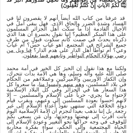
بَيَّنَّا لَكُمُ الآياتِ إِنْ كُنْتُمْ تَعْقِلُونَ}
قد عرفنا من كتاب الله أيضاً أنهم لا يقصرون لنا في
الفساد وشدةِ الضرر وإلحاقِ الأذى. فهل يبقى أملٌ في
الأجيال القادمة إذا ما سكت أهل الجزائر المسلمون
على هذا المنكر العظيم؟ إننا نقول بحسرةٍ أن هذا الذي
ذكرناه يحدثُ في صمت كأنه سكوت قبولٍ من طرف
جميع الشرائح في المجتمع. أَهو غياب حس؟ أم غيابُ
وعي؟ أم تواطأ أهل الدار على هدم الدار؟
فيا ويل من
رضي بهؤلاء الحكام النواطير وتابعهم فيما يفعلون
.
ولكننا مع هذا نقول إن الخيرَ كل الخير في أمة محمد
صلى الله عليه وآله وسلم، وها هي الأمة بدأت تتحرك،
وإن الكفارَ الأوربيين والأميركيين وعملاءَهم من الحكام
في بلاد المسلمين، و
هم منهم وليسوا منا
، ما سعروا كل
هذا السعار هنا في الجزائر وفي كل البلاد الإسلامية
لاحتواء ما يجري- حرباً على الإسلام والمسلمين – إلا
لأنهم أحسوا بعودة المسلمين إلى وعيهم، وبقرب قيام
دولةِ الخلافة التي ستنهي نفوذَ أعداءِ الإسلام إلى غير
رجعة. بل إننا نذهب بعيداً لنجزم أن الأمةَ الإسلامية اليومَ
باتت أقربَ إلى نهضتها ووحدتِها، وأن مَن يسعى بكيدٍ
للوقوف في وجه حراكها نحو التغيير وعودةِ الإسلام إلى
الحياة المجتمعية وإلى الحكم، سواء بفكرة محاربةِ
الإرهاب أو بالديمقراطية والعلمانية، أو بفكرة إشراك