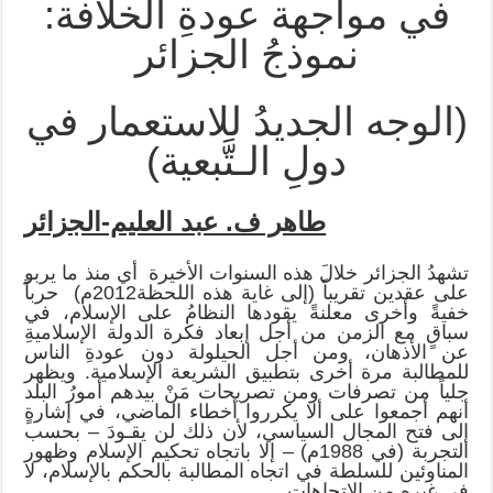
في مواجهة عودةِ الخلافة:
نموذجُ الجزائر
(الوجه الجديدُ للاستعمار في
دولِ الـتَّبعية)
طاهر ف. عبد العليم-الجزائر
تشهدُ الجزائر خلالَ هذه السنوات الأخيرة  أي منذ ما يربو
على عقدين تقريباً (إلى غاية هذه اللحظة2012م)  حرباً
خفيةً وأخرى معلنةً يقودها النظامُ على الإسلام، في
سباقٍ مع الزمن من أجل إبعاد فكرة الدولة الإسلاميةِ
عن الأذهان، ومن أجل الحيلولة دون عودةِ الناس
للمطالبة مرة أخرى بتطبيق الشريعة الإسلامية. ويظهر
جلياً من تصرفات ومن تصريحات مَنْ بيدهم أمورُ البلد
أنهم أجمعوا على ألا يكرروا أخطاء الماضي، في إشارةٍ
إلى فتح المجال السياسي، لأن ذلك لن يقـودَ – بحسب
التجربة (في 1988م) – إلا باتجاه تحكيم الإسلام وظهور
المناوئين للسلطة في اتجاه المطالبة بالحكم بالإسلام، لا
في غيره من الاتجاهات.