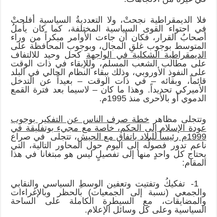
فلا الديمقراطية نجحتْ، ولا التعدديةُ السياسية أفلحتْ
في احتواء القوى السياسية المختلفة، كما كان يأملُ
أصحابُ القرار، فكان أن جاءت الأوامر مبكراً من وراء
المتوسط بوجوب غلقِ المجال، وبوجوب المحافظة على
الديمقراطية الشكلية في الواجهة
كحل وحيد للالتفاف
على مطالب الشعب المسلم، وللإبقاء في ذات الوقت
على النفوذ الأوروبي، وذلك ببقاء النظام الحالي في البلد
قائماً، وبقائه – في ذات الوقت – بعيداً عن التدخل
الأميركي تحديداً. وهذا ما كان – لاسيما بعد فترة القمع
الدموي أو بالأحرى منذ 1995م.
وتتجلى مظاهر
خطة صرف الناس عن التفكير بوجوب
عودة الإسلام إلى الحكم، خاصة مع مجيء بوتفليقة في
1999م رئيساً للبلاد باتفاق مع الجيش
، تتجلى في صراع
ناعم تدور فصولُه إلى اليوم حول المحاور التالية، التي
يحتاج كل واحدٍ منها إلى تفصيلٍ ليس هو مبتغانا في هذا
المقام:
1- تفكيكُ وتفتيت وتعفين الوسطِ السياسي والنقابي
والجمعي (نسبة إلى الجمعيات) بالحظر وبالإغراءات
والمضايقات، مع السيطرة الكاملة على الساحة
السياسية وعلى كل وسائل الإعلام.