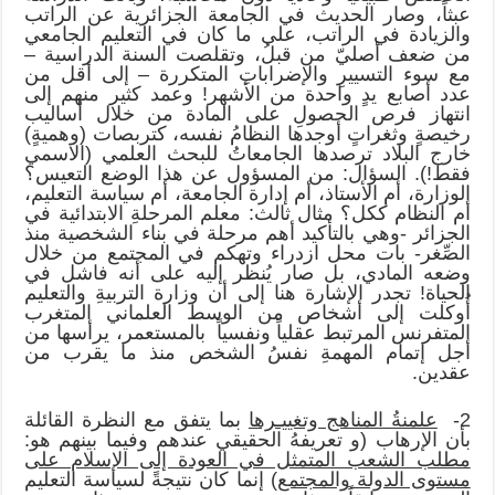
عبثاً، وصار الحديث في الجامعة الجزائرية عن الراتب
والزيادة في الراتب، على ما كان في التعليم الجامعي
من ضعف أصليّ من قبلُ، وتقلصت السنة الدراسية –
مع سوء التسييرِ والإضراباتِ المتكررة – إلى أقل من
عدد أصابع يدٍ واحدة من الأشهر! وعمد كثير منهم إلى
انتهاز فرص الحصولِ على المادة من خلال أساليب
رخيصةٍ وثغراتٍ أوجدها النظامُ نفسه، كتربصات (وهميةٍ)
خارج البلاد ترصدها الجامعاتُ للبحث العلمي (الاسمي
فقط!). السؤال: من المسؤول عن هذا الوضع التعيس؟
الوزارة، أم الأستاذ، أم إدارة الجامعة، أم سياسة التعليم،
أم النظام ككل؟ مثال ثالث: معلم المرحلةِ الابتدائية في
الجزائر -وهي بالتأكيد أهم مرحلة في بناء الشخصية منذ
الصِّغر- بات محل ازدراء وتهكم في المجتمع من خلال
وضعه المادي، بل صار يُنظر إليه على أنه فاشل في
الحياة! تجدر الإشارة هنا إلى أن وزارة التربيةِ والتعليم
أُوكلت إلى أشخاص من الوسط العلماني المتغرب
المتفرنس المرتبط عقلياً ونفسياً بالمستعمر، يرأسها من
أجل إتمام المهمةِ نفسُ الشخص منذ ما يقرب من
عقدين.
2-
علمنةُ المناهج وتغييـرها
بما يتفق مع النظرة القائلة
بأن الإرهاب (و تعريفهُ الحقيقي عندهم وفيما بينهم هو:
مطلب الشعب المتمثل في العودة إلى الإسلام على
مستوى الدولة والمجتمع
) إنما كان نتيجةً لسياسة التعليم