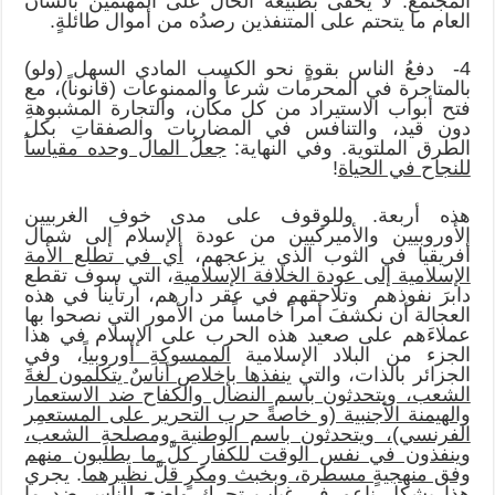
المجتمع. لا يخفى بطبيعة الحال على المهتمين بالشأن
العام ما يتحتم على المتنفذين رصدُه من أموال طائلةٍ.
4- دفعُ الناس بقوةٍ نحو الكسب المادي السهل (ولو)
بالمتاجرة في المحرمات شرعاً والممنوعات (قانوناً)، مع
فتح أبواب الاستيراد من كل مكان، والتجارة المشبوهةِ
دون قيد، والتنافس في المضاربات والصفقاتِ بكل
الطرق الملتوية. وفي النهاية:
جعلُ المال وحده مقياساً
للنجاح في الحياة
!
هذه أربعة. وللوقوف على مدى خوفِ الغربيين
الأوروبيين والأميركيين من عودة الإسلام إلى شمال
أفريقيا في الثوب الذي يزعجهم،
أي في تطلع الأمة
الإسلامية إلى عودة الخلافة الإسلامية
، التي سوف تقطع
دابرَ نفوذهم وتلاحقهم في عقر دارهم، ارتأينا في هذه
العجالة أن نكشفَ أمراً خامساً من الأمور التي نصحوا بها
عملاءَهم على صعيد هذه الحرب على الإسلام في هذا
الجزء من البلاد الإسلامية
الممسوكةِ أوروبياً
، وفي
الجزائر بالذات، والتي
ينفذها بإخلاص أناسٌ يتكلمون لغةَ
الشعب، ويتحدثون باسم النضال والكفاح ضد الاستعمار
والهيمنة الأجنبية (و خاصةً حرب التحرير على المستعمِر
الفرنسي)، ويتحدثون باسم الوطنية ومصلحةِ الشعب،
وينفذون في نفس الوقت للكفار كلَّ ما يطلبون منهم
وفق منهجيةٍ مسطرة، وبخبث ومكرٍ قلَّ نظيرهما
. يجري
هذا بشكل ناعمٍ في غياب تحرك واضح للناس ضد ما