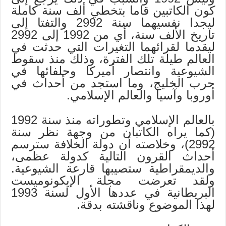
كون الكاتبين قاما بتخطي ألف سنة كاملة
ليجدا نفسيهما سنة 2992 والتفتا إلى
تاريخ الألف سنة، أي من 1992 إلى 2992
ليقدما لقرائهما التغيرات التي حدثت في
العالم طيلة تلك الفترة، وذلك منذ سقوط
الشيوعية وانتصار أميركا وحلفائها في
حرب الخليج، وما استجد من أحداث في
أوروبا وآسيا والعالم الإسلامي.
بالعالم الإسلامي وتطوراته منذ سنة 1992
(كما يراه الكاتبان من وجهة نظر سنة
2992)، وخلاصته أن دولة الخلافة سترسم
أحداث القرون التالية كدولة عظمى،
والديمقراطية ستصيبها قارعة الشيوعية.
ولقد تعرضت مجلة الإيكونوميست
البريطانية في عددها الأول لسنة 1993
لهذا الموضوع وناقشته بدقة.