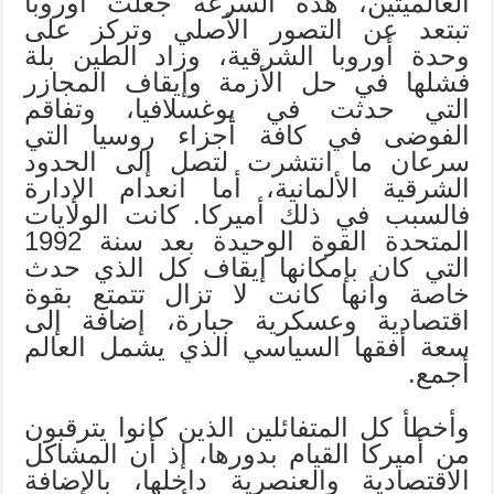
العالميتين، هذه السرعة جعلت أوروبا
تبتعد عن التصور الأصلي وتركز على
وحدة أوروبا الشرقية، وزاد الطين بلة
فشلها في حل الأزمة وإيقاف المجازر
التي حدثت في يوغسلافيا، وتفاقم
الفوضى في كافة أجزاء روسيا التي
سرعان ما انتشرت لتصل إلى الحدود
الشرقية الألمانية، أما انعدام الإدارة
فالسبب في ذلك أميركا. كانت الولايات
المتحدة القوة الوحيدة بعد سنة 1992
التي كان بإمكانها إيقاف كل الذي حدث
خاصة وأنها كانت لا تزال تتمتع بقوة
اقتصادية وعسكرية جبارة، إضافة إلى
سعة أفقها السياسي الذي يشمل العالم
أجمع.
وأخطأ كل المتفائلين الذين كانوا يترقبون
من أميركا القيام بدورها، إذ أن المشاكل
الاقتصادية والعنصرية داخلها، بالإضافة