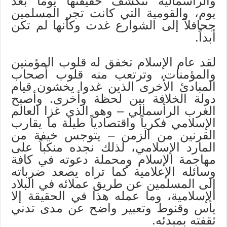
والرأسمالية تتكشف حقيقتها يوماً بعد
يوم، والقومية التي كانت تجر المسلمين
جحافلاً إلى الشوارع غدت وكأنها لم تكن
أبداً.
لقد عام الإسلام تخفق له قلوب المؤمنين
والمؤمنات، وترتعب منه قلوب أصحاب
المبادئ الأخرى الذين غدوا يخشون قيام
دولة الخلافة بين لحظة وأخرى. وأصبح
الغرب الرأسمالي – وهو الذي غزا العالم
الإسلامي فكرياً واقتصادياً طيلة ما يقارب
القرنين من الزمن – يتوجس خيفة من
المارد الإسلامي، لذلك نجده منكباً على
مهاجمة الإسلام ومحملة دعوته في كافة
وسائله الإعلامية كما تراه يصعد ضرباته
إلى المسلمين عن طريق عملائه في البلاد
الإسلامية، وما عمله هذا في الحقيقة إلا
يأس وقنوط وتعبير واضح عن مدى تدني
ثقفته بمبدئه.