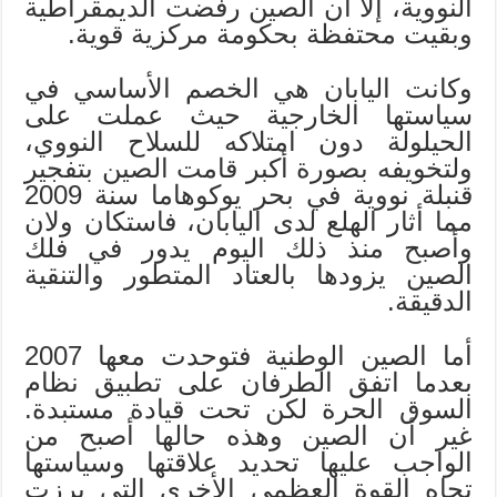
النووية، إلا أن الصين رفضت الديمقراطية
وبقيت محتفظة بحكومة مركزية قوية.
وكانت اليابان هي الخصم الأساسي في
سياستها الخارجية حيث عملت على
الحيلولة دون امتلاكه للسلاح النووي،
ولتخويفه بصورة أكبر قامت الصين بتفجير
قنبلة نووية في بحر يوكوهاما سنة 2009
مما أثار الهلع لدى اليابان، فاستكان ولان
وأصبح منذ ذلك اليوم يدور في فلك
الصين يزودها بالعتاد المتطور والتنقية
الدقيقة.
أما الصين الوطنية فتوحدت معها 2007
بعدما اتفق الطرفان على تطبيق نظام
السوق الحرة لكن تحت قيادة مستبدة.
غير أن الصين وهذه حالها أصبح من
الواجب عليها تحديد علاقتها وسياستها
تجاه القوة العظمى الأخرى التي برزت