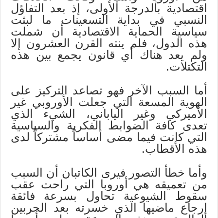
اقتصادية بالدرجة الأولى، إذ بعد التفاؤل
النسبي في بداية التسعينات ما لبثت
سياسية الحماية الاقتصادية أن شملت
هذه الدول، فلم ينته القرن العشرون إلا
ولم يعد هناك أي قانون يجمع بين هذه
التكتلات.
أما السبب الآخر فهو تصاعد التركيز على
الهوية المسعة التي جعلت الأوروبي غير
الأميركي وغير الياباني، الشيء الذي
تعدى كافة الضوابط الفكرية والسياسية
التي كانت فيما مضى أساساً مشتركاً لدى
هذه الأقطاب.
وأما خطأ التصور فيرى الكاتبان أن السبب
من تعميقه هي أوروبا التي راحت عقب
سقوط الشيوعية تحاول بسرعة فائقة
إرجاع ماضيها الذي خسرته بعد الحربين