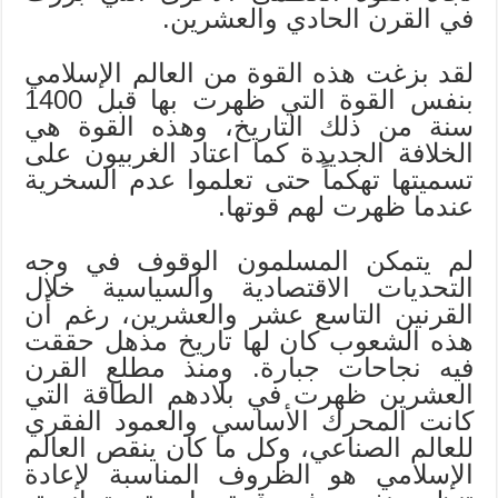
في القرن الحادي والعشرين.
لقد بزغت هذه القوة من العالم الإسلامي
بنفس القوة التي ظهرت بها قبل 1400
سنة من ذلك التاريخ، وهذه القوة هي
الخلافة الجديدة كما اعتاد الغربيون على
تسميتها تهكماً حتى تعلموا عدم السخرية
عندما ظهرت لهم قوتها.
لم يتمكن المسلمون الوقوف في وجه
التحديات الاقتصادية والسياسية خلال
القرنين التاسع عشر والعشرين، رغم أن
هذه الشعوب كان لها تاريخ مذهل حققت
فيه نجاحات جبارة. ومنذ مطلع القرن
العشرين ظهرت في بلادهم الطاقة التي
كانت المحرك الأساسي والعمود الفقري
للعالم الصناعي، وكل ما كان ينقص العالم
الإسلامي هو الظروف المناسبة لإعادة