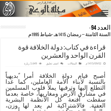
العدد 94
-
السنة الثامنة – رمضان 1415هـ -شباط 1995م
قراءة في كتاب: دولة الخلافة قوة
القرن الواحد والعشرين
1415/09/02م
المقالات
اضف تعليق
3,649 زيارة
أصبح قيام دولة الخلافة أمرا ًبديهياً
بالنسبة لأبناء الأمة العاملين، كما غدا
التطلع إليها وترقبها يملأ قلوب المسلمين
في مشارق الأرض ومغاربها، خاصة بعدما
سقطت أقنعة كل الأنظمة البشرية
العفنة. فالاشتراكية لم يعد لها وزن،