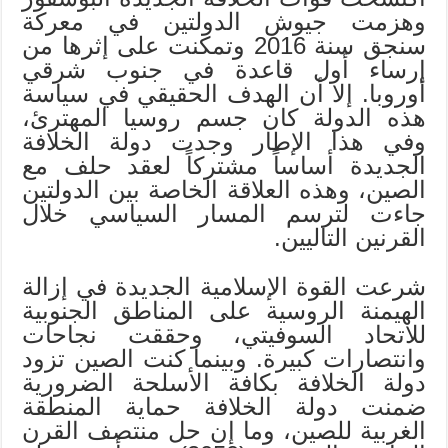
وهزمت جيوش الدولتين في معركة
سنجق سنة 2016 وتمكنت على إثرها من
إرساء أول قاعدة في جنوب شرقي
أوروبا. إلا أن الهدف الحقيقي في سياسة
هذه الدولة كان جسم روسيا المهترئ،
وفي هذا الإطار وجدت دولة الخلافة
الجديدة أساساً مشتركاً لعقد حلف مع
الصين، وهذه العلاقة الخاصة بين الدولتين
جاءت لترسم المسار السياسي خلال
القرنين التاليين.
شرعت القوة الإسلامية الجديدة في إزالة
الهيمنة الروسية على المناطق الجنوبية
للاتحاد السوفيتي، وحققت نجاحات
وانتصارات كبيرة. وبينما كنت الصين تزود
دولة الخلافة بكافة الأسلحة الضرورية
ضمنت دولة الخلافة حماية المنطقة
الغربية للصين، وما إن حل منتصف القرن