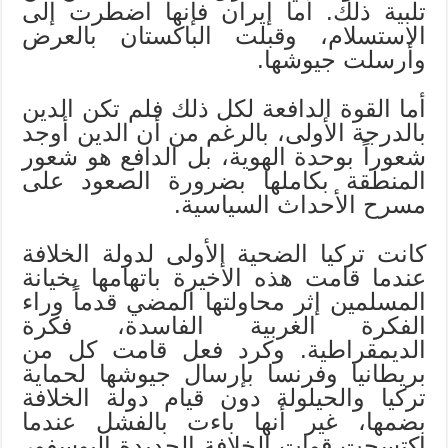
تلبية ذلك. أما إيران فإنها اضطرت إلى
الاستسلام، وقبلت الباكستان بالعرض
وأرسلت جيوشها.
أما القوة الدافعة لكل ذلك فلم تكن الدين
بالدرجة الأولى، بالرغم من أن الدين أوجد
شعوراً بوحدة الهوية، بل الدافع هو شعور
المنطقة بكاملها بضرورة الصعود على
مسرح الأحداث السياسية.
كانت تركيا الضحية الأولى لدولة الخلافة
عندما قامت هذه الأخيرة باتهامها بخيانة
المسلمين إثر محاولتها المضي قدماً وراء
الفكرة الغربية الفاسدة، فكرة
الديمقراطية. وكرد فعل قامت كل من
بريطانيا وفرنسا بإرسال جيوشها لحماية
تركيا والحيلولة دون قيام دولة الخلافة
بضمها، غير أنها باءت بالفشل عندما
اكتسحت قوات الخلافة الجديدة البوسفور