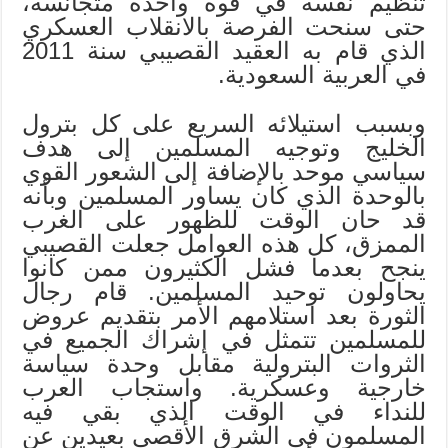
تنظيم نفسه في قوة واحدة متجانسة،
حتى سنحت الفرصة بالانقلاب العسكري
الذي قام به العقيد القصيبي سنة 2011
في العربية السعودية.
وبسبب استيلائه السريع على كل بترول
الخليج وتوجيه المسلمين إلى هدف
سياسي موحد بالإضافة إلى الشعور القوي
بالوحدة الذي كان يساور المسلمين وبأنه
قد حان الوقت للظهور على الغرب
الممزق، كل هذه العوامل جعلت القصيبي
ينجح بعدما فشل الكثيرون ممن كانوا
يحاولون توحيد المسلمين. قام رجال
الثورة بعد استلامهم الأمر بتقديم عروض
للمسلمين تتمثل في إشراك الجميع في
الثروات البترولية مقابل وحدة سياسة
خارجية وعسكرية. واستجاب العرب
للنداء في الوقت الذي بقي فيه
المسلمون في الشرق الأقصى بعيدين عن