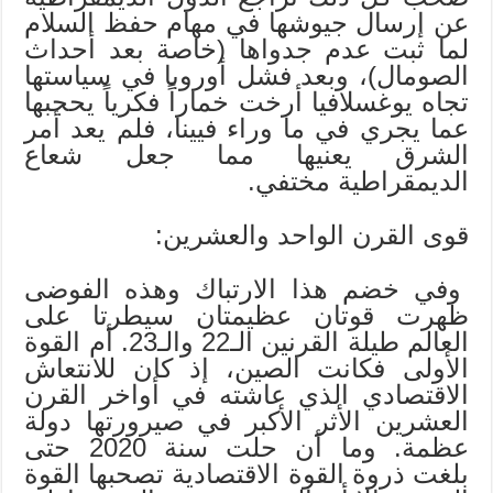
عن إرسال جيوشها في مهام حفظ السلام
لما ثبت عدم جدواها (خاصة بعد أحداث
الصومال)، وبعد فشل أوروبا في سياستها
تجاه يوغسلافيا أرخت خماراً فكرياً يحجبها
عما يجري في ما وراء فيينا، فلم يعد أمر
الشرق يعنيها مما جعل شعاع
الديمقراطية مختفي.
قوى القرن الواحد والعشرين:
وفي خضم هذا الارتباك وهذه الفوضى
ظهرت قوتان عظيمتان سيطرتا على
العالم طيلة القرنين الـ22 والـ23. أم القوة
الأولى فكانت الصين، إذ كان للانتعاش
الاقتصادي الذي عاشته في أواخر القرن
العشرين الأثر الأكبر في صيرورتها دولة
عظمة. وما أن حلت سنة 2020 حتى
بلغت ذروة القوة الاقتصادية تصحبها القوة