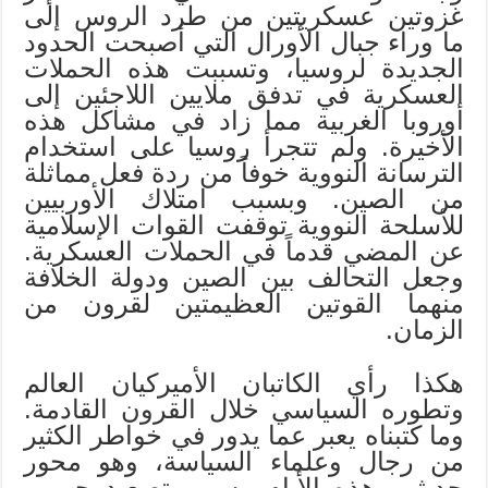
غزوتين عسكريتين من طرد الروس إلى
ما وراء جبال الأورال التي أصبحت الحدود
الجديدة لروسيا، وتسببت هذه الحملات
العسكرية في تدفق ملايين اللاجئين إلى
أوروبا الغربية مما زاد في مشاكل هذه
الأخيرة. ولم تتجرأ روسيا على استخدام
الترسانة النووية خوفاً من ردة فعل مماثلة
من الصين. وبسبب امتلاك الأوربيين
للأسلحة النووية توقفت القوات الإسلامية
عن المضي قدماً في الحملات العسكرية.
وجعل التحالف بين الصين ودولة الخلافة
منهما القوتين العظيمتين لقرون من
الزمان.
هكذا رأي الكاتبان الأميركيان العالم
وتطوره السياسي خلال القرون القادمة.
وما كتبناه يعبر عما يدور في خواطر الكثير
من رجال وعلماء السياسة، وهو محور
حديثهم هذه الأيام وسبب تصعيد حربهم