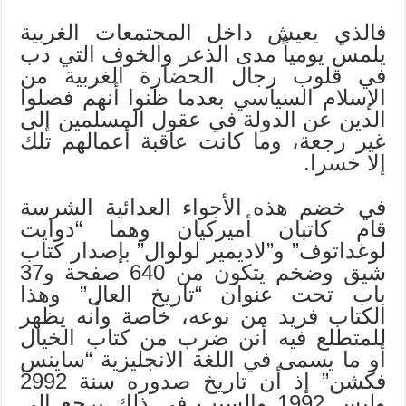
فالذي يعيش داخل المجتمعات الغربية
يلمس يومياً مدى الذعر والخوف التي دب
في قلوب رجال الحضارة الغربية من
الإسلام السياسي بعدما ظنوا أنهم فصلوا
الدين عن الدولة في عقول المسلمين إلى
غير رجعة، وما كانت عاقبة أعمالهم تلك
إلا خسرا.
في خضم هذه الأجواء العدائية الشرسة
قام كاتبان أميركيان وهما “دوايت
لوغداتوف” و”لاديمير لولوال” بإصدار كتاب
شيق وضخم يتكون من 640 صفحة و37
باب تحت عنوان “تاريخ العال” وهذا
الكتاب فريد من نوعه، خاصة وأنه يظهر
للمتطلع فيه أنن ضرب من كتاب الخيال
أو ما يسمى في اللغة الانجليزية “ساينس
فكشن” إذ أن تاريخ صدوره سنة 2992
وليس 1992 والسبب في ذلك يرجع إلى