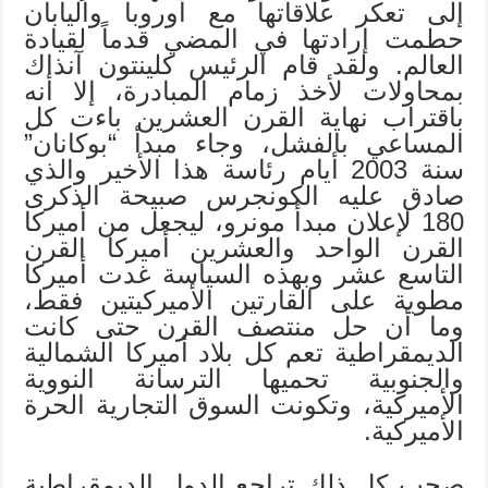
إلى تعكر علاقاتها مع أوروبا واليابان
حطمت إرادتها في المضي قدماً لقيادة
العالم. ولقد قام الرئيس كلينتون آنذاك
بمحاولات لأخذ زمام المبادرة، إلا أنه
باقتراب نهاية القرن العشرين باءت كل
المساعي بالفشل، وجاء مبدأ “بوكانان”
سنة 2003 أيام رئاسة هذا الأخير والذي
صادق عليه الكونجرس صبيحة الذكرى
180 لإعلان مبدأ مونرو، ليجعل من أميركا
القرن الواحد والعشرين أميركا القرن
التاسع عشر وبهذه السياسة غدت أميركا
مطوية على القارتين الأميركيتين فقط،
وما أن حل منتصف القرن حتى كانت
الديمقراطية تعم كل بلاد أميركا الشمالية
والجنوبية تحميها الترسانة النووية
الأميركية، وتكونت السوق التجارية الحرة
الأميركية.
صحب كل ذلك تراجع الدول الديمقراطية