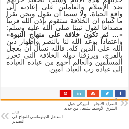
ضد الإسلام والعاملين على إعادته إلى
واقع الحياة. ولا سيما أن نقول ونحن نقرأ
ما كتباه أن الخلافة ستقوم بإذن الله قريباً
مصداقاً لقول نبينا صلى الله عليه وسلم:
«
…
ثم تكون خلافة على منهاج النبوة
»
واعتقاداً بوعد الله لنا بالنصر وإظهار دين
الله على الدين كله. فالله نسأل أن يعجل
بالفرج، ويرزقنا دولة الخلافة التي تحرر
المسلمين والعالم أجمع من عبادة العبادة
إلى عبادة رب العباد. آمين.
السابق
الصراع الأنجلو – أميركي حول
الشرق الأوسط يشتعل من جديد
التالي
المدخل الدبلوماسي للنجاح في
التصدير