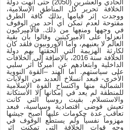
الحادي والعشرين (2050) حتى أنهت دولة
الخلافة تحرير كل المناطق الإسلامية،
ووجدت إثر قيامها بذلك كافة الطرق
مفتوحة لعدم تمكن أي أحد من الوقوف
في وجهها ومنعها من ذلك. فالأميركيون
انعزلوا على الأميركيتين وقالوا بأن بقية
العالم لا يعنيهم، وأما الأوروبيون فلقد كان
لكارثة الهزيمة التي ألحقتها بهم دولة
الخلافة سنة 2016، بالإضافة إلى الخلافات
الداخلية وابتعادهم عن أميركا أثر سلبي
على سياستهم. أما الهند –القوة النووية
الأخرى- فبعد انسلاخ العديد من الولايات
الشمالية منها واكتساح القوة الإسلامية
للمنطقة لم يعد في إمكانها إلا الاستكانة
والاستسلام. بقيت روسيا التي كانت
تعيش فوضى اقتصادية وسياسية، فبعد
تعاقب عدة حكومات عليها أصبح جيشها
مهزوماً نفسياً ولم يستطع الوقوف في
وجه قوات الخلافة التي تمكنت إثر