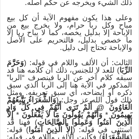
ذلك الشيء ويخرجه عن حكم أصله.
وعلى هذا يكون مفهوم الآية أن كل بيع
مباح وكل ربا حرام، ولا يخرج بيع من
الإباحة إلا بدليل يخصه، كما لا يباح ربا إلا
ما خصص بدليل، فالتحريم على الأصل
والإباحة تحتاج إلى دليل.
الثالث: أن الألف واللام في قوله: (
وَحَرَّمَ
الرِّبَا
) للعد لا للجنس، ذلك أن كلامه هنا قد
سبقه كلام آخر عن الربا فينصرف “الربا”
المذكور في الآية هنا إلى الربا الذي سبق
ذكره أو إيضاحه، أي سبق تعريفه. ومثل
ذلك قول الله عز وجل: (
وَالشُّعَرَاءُ يَتَّبِعُهُمْ
الْغَاوُونَ
@
أَلَمْ تَرَى أَنَّهُمْ فِي كُلِّ وَادٍ
يَهِيمُونَ
*
وَأَنَّهُمْ يَقُولُونَ مَا لاَ يَفْعَلُونَ
*
إِلاَّ
الَّذِينَ آمَنُوا وَعَمِلُوا الصَّالِحَاتِ
) فهنا قد
استثنى في قوله: (
إِلاَّ الَّذِينَ آمَنُوا
) قوله:
(
وَالشُّعَرَاء
ُ) فكانت الألف واللام في قوله: