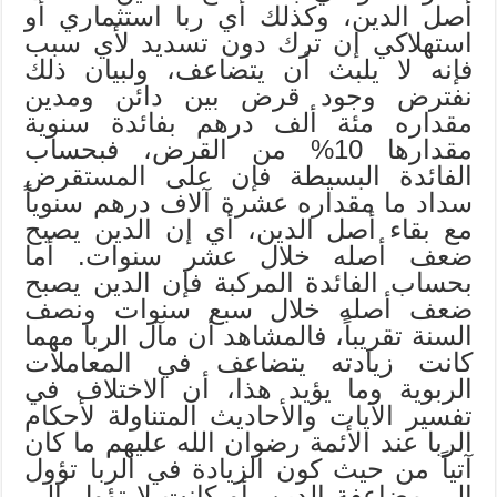
أصل الدين، وكذلك أي ربا استثماري أو
استهلاكي إن ترك دون تسديد لأي سبب
فإنه لا يلبث أن يتضاعف، ولبيان ذلك
نفترض وجود قرض بين دائن ومدين
مقداره مئة ألف درهم بفائدة سنوية
مقدارها 10% من القرض، فبحساب
الفائدة البسيطة فإن على المستقرض
سداد ما مقداره عشرة آلاف درهم سنوياً
مع بقاء أصل الدين، أي إن الدين يصبح
ضعف أصله خلال عشر سنوات. أما
بحساب الفائدة المركبة فإن الدين يصبح
ضعف أصله خلال سبع سنوات ونصف
السنة تقريباً، فالمشاهد أن مآل الربا مهما
كانت زيادته يتضاعف في المعاملات
الربوية وما يؤيد هذا، أن الاختلاف في
تفسير الآيات والأحاديث المتناولة لأحكام
الربا عند الأئمة رضوان الله عليهم ما كان
آتياً من حيث كون الزيادة في الربا تؤول
إلى مضاعفة الدين، أو كانت لا تؤول إلى