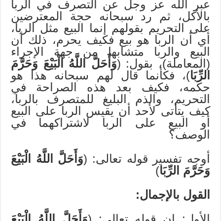
عبر الله عز وجل عن التصرف في الربا
بالأكل، ثم رد سبحانه حجة المعترضين
على التحريم بقولهم إنما البيع مثل الربا،
أي أن الربا هو بيع فكيف يحرم، ذلك أن
البيع والربا متشابها من جهة الإجراء
(المعاملة)، بقول: (
وَأَحَلَّ اللَّهُ الْبَيْعَ وَحَرَّمَ
الرِّبَا
)، فكأنما قال لهم سبحانه هذا هو
حكمه، فكيف بعد هذه الصراحة في
التحريم، والذم البليغ للمتصرف بالربا،
كيف يتأتى لأحد أن يقيس الربا على البيع
أو البيع على الربا لاشتراكهما في
الوصف؟
أوجه تفسير قوله تعالى: (
وَأَحَلَّ اللَّهُ الْبَيْعَ
وَحَرَّمَ الرِّبَا
)
القول بالإجمال:
الأول: إن قوله تعالى: (
وَأَحَلَّ اللَّهُ الْبَيْعَ