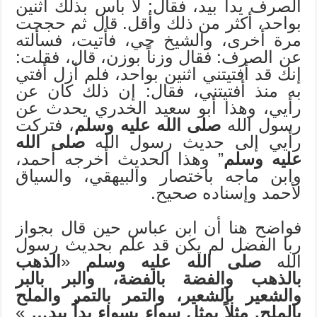
الصرف يداً بيد، فقال: لا بأس بذلك اثنين
بواحد، أكثر من ذلك وأقل. قال ثم حججت
مرة أخرى، والشيخ حي، فأتيت، فسألته
عن الصرف: فقال وزناً بوزن، قال، فقلت:
إنك قد أفتيتني اثنين بواحد، فلم أزل أفتي
به منذ أفتيتني، فقال: إن ذلك كان عن
رأيي، وهذا أبو سعيد الخدري يحدث عن
رسول الله
صلى الله عليه وسلم
، فتركت
رأيي إلى حديث رسول الله
صلى الله
عليه وسلم
” وهذا الحديث أخرجه أحمد،
وابن ماجه باختصار والبيهقي، والسياق
لأحمد وإسناده صحيح.
فواضح هنا أن ابن عباس حين قال بجواز
ربا الفضل لم يكن قد علم بحديث رسول
الله
صلى الله عليه وسلم
«
الذهب
بالذهب والفضة بالفضة، والبر بالبر
والشعير بالشعير، والتمر بالتمر والملح
بالملح. مثلاً بمثل سواء بسواء يداُ بيد…
»