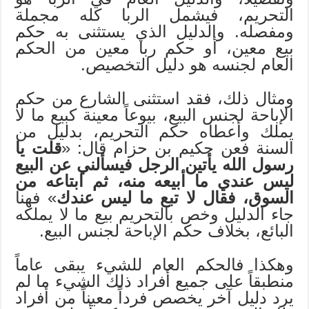
التحريم، فيشمل الربا كله مجملة
ومفصله. والدليل الذي يستثنى به حكم
بيع معين، أو حكم ربا معين من الحكم
العام لجنسه هو دليل التخصيص.
ومثال ذلك، فقد استثنى الشارع من حكم
الإباحة لجنس البيع، بيوعاً معينة كبيع ما لا
يملك وأعطاه حكم التحريم، بدليل من
السنة فعن حكيم بن حزام قال: «
قلت يا
رسول الله يأتين الرجل فيسألني عن البيع
ليس عندي ما أبيعه منه، ثم ابتاعه من
السوق، فقال لا تبع ما ليس عندك
» فهنا
جاء الدليل وخص بالتحريم بيع ما لا يملكه
البائع، بخلاف حكم الإباحة لجنس البيع.
وهكذا فالحكم العام للشيء يبقى عاماً
منطبقاً على جميع أفراد ذلك الشيء ما لم
يرد دليل آخر يخصص فرداً معيناً من أفراد