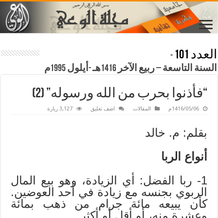
العدد 101
-
السنة التاسعة – ربيع الآخر 1416هـ -أيلول 1995م
“فأذنوا بحرب من الله ورسوله” (2)
1416/05/06م
المقالات
اضف تعليق
3,127 زيارة
بقلم: م. خالد
أنواع الربا
1- ربا الفضل: أي الزيادة، وهو بيع المال
الربوي بجنسه مع زيادة في أحد العوضين.
كأن يبيعه مائة جرام من ذهب بمائة
وعشرة منه، أو أقل أو أكثر.