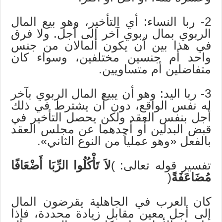
2- ربا النساء: أي التأخير، وهو بيع المال
الربوي بمال ربوي آخر إلى أجل. ولا فرق
في هذا بين أن يكون المالان من جنس
واحد أم جنسين مختلفين، وسواء كان
متفاضلين أم متساويين.
3- ربا اليد: وهو أن يبيع المال الربوي بآخر
له نفس الواقع، دون أن يشترط في ذلك
أجل بنفس العقد ولكن يحصل التأخير في
قبض البدلين أو أحدهما عن مجلس العقد
بالفعل «وهو عملياً من النوع الثاني».
تفسير قوله تعالى: )
لاَ تَأْكُلُوا الرِّبَا أَضْعَافًا
مُضَاعَفَةً
(
كان العرب في الجاهلية يقرضون المال
إلى أجل معين مقابل زيادة محددة، فإذا