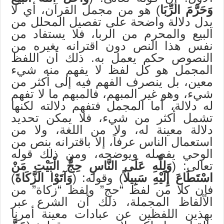
وَحَرَّمَ الرِّبَا
) هو من مجمل القرآن، أي لا
يدل دلالة واضحة على تفصيل المحلل من
البيع والمحرم من الربا، فلا يستفاد من
نفس هذا النص دون اقترانه بغيره من
النصوص حكم يعمل به. ذلك أن اللفظ
المجمل هو كل لفظ لا يفهم منه شيء
معين، بل ينصرف الفهم فيه إلى أكثر من
شيء، وهو غير المبهم، فالمبهم ما لا تفهم
له دلالة، أما المجمل فتفهم دلالته لكنها
تشمل أكثر من شيء، فلا يمكن تحديد
دلالة معينة له، ولا من اللغة، ولا من
استعمال الناس عرفاً، إلا باقترانه بنص من
الوحي يفصله ويوضحه، ومن ذلك قوله
تعالى: (
وَلِلَّهِ عَلَى النَّاسِ حِجُّ الْبَيْتِ مَنْ
اسْتَطَاعَ إِلَيْهِ سَبِيلاً
) وقوله: (
وَآتَوْا الزَّكَاةَ
)
فإن كلا من لفظ “حج” ولفظ “زكاة” من
الألفاظ المجملة، ذلك أن الشرع عبر
بهذين اللفظين عن عبادات معينة أمرنا