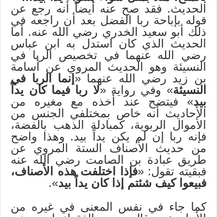
الحديث. فقد صح عنه أيضاً أنه رجع عن
قوله بإباحة ربا الفضل بعد أن راجعه في
ذلك أبو سعيد الخدري رضي الله عنه. أما
الحديث الذي كان استدل به ابن عباس
رضي الله عنهما في تخصيص الربا في
النسيئة وهو الحديث المروي عن أسامة
بن زيد رضي الله عنهما «
إنما الربا في
النسيئة
» وفي رواية «
لا ربا فيما كان يداً
بيد
» فيتضح عند أخذه مع مغيره من
الأحاديث أنه خاص بمختلفي الجنس من
الأموال الربوية، كمبادلة الذهب بالفضة،
فإنه ربا إن لم يكن يداً بيد. وهذا واضح
من حديث الأصناف الستة المروي عن
طريق عبادة بن الصامت رضي الله عنه
فبقيته تقول: «
فإذا اختلفت هذه الأصناف،
فبيعوا كيف شئتم إذا كان يداً بيد
».
كما جاء في نفس المعنى في غيره من