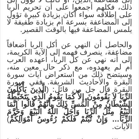
ذلك، فكلهم أجمعوا على أن تحريم الربا
على إطلاقه سواء أكان بزيادة كبيرة تؤول
إلى المضاعفة بسرعة أم بزيادة طفيفة لا
يلمس المضاعفة فيها بالوقت القصير.
والحاصل أن النهي عن أكل الربا أضعافاً
مضاعفة، ينصرف فهمه إلى الآية الكريمة،
إلى أنه نهي عن كل الربا، أعهده العرب
أم لم يعهدوه، مع ذكر حال معين منه،
وسيتضح ذلك من استعراض آيات سورة
البقرة والأحاديث الشريفة. ففي سورة
البقرة قال جل من قائل: (
الَّذِينَ يَأْكُلُونَ
الرِّبَا لاَ يَقُومُونَ إِلاَّ كَمَا يَقُومُ الَّذِي يَتَخَبَّطُهُ
الشَّيْطَانُ مِنْ الْمَسِّ ذَلِكَ بِأَنَّهُمْ قَالُوا إِنَّمَا
الْبَيْعُ مِثْلُ الرِّبَا وَأَحَلَّ اللَّهُ الْبَيْعَ وَحَرَّمَ
الرِّبَا… وَإِنْ تُبْتُمْ فَلَكُمْ رُءُوسُ أَمْوَالِكُمْ
)
الآيات.