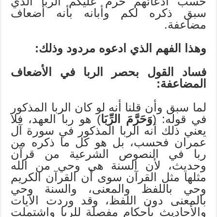
حسب ادعائهم حرم عليكم الربا الذي
سبق ذكره لكم وأبانه بأنه أضعاف
مضاعفة.
وهذا الفهم الذي ادعوه مردود وذلك:
فساد القول بحصر الربا في الأضعاف
المضاعفة:
لما سبق وأن قلنا أنه لو كان الربا المذكور
في قوله: (
وَحَرَّمَ الرِّبَا
) هو ربا العهد، فلا
يعني ذلك أنه الربا المذكور في سورة آل
عمران فحسب، بل هو كل ما ذكره من
ربا في النصوص الشرعية من قرآن
وحديث، لأن السنة هي وحي من الله
مثلها مثل القرآن سوى أن القرآن الكريم
وحي باللفظ والمعنى، والسنة وحي
بالمعنى دون اللفظ، وقد وردت الآيات
والأحاديث بأحكام مفصلة للربا واشتملت