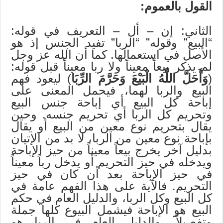
القول بالعموم:
الثاني: إن – أل – التعريف في قوله:
“البيع” وقوله” “الربا” تفيد الجنس إذ هو
الأصل في استعمالها. كما أن الله عز وجل
لم يذكر بيعاً معيناً ولا ربا معيناً قبل قوله:
(
وَأَحَلَّ اللَّهُ الْبَيْعَ وَحَرَّمَ الرِّبَا
) ليعود فهم
البيع والربا لهما، فيحمل المعنى على
إباحة كل البيع أي إباحة جنس البيع
وتحريم كل الربا أي تحريم جنسه. وحين
يقال بتحريم نوع معين من البيع أو يقال
بإباحة نوع معين من الربا، لا بد من الإتيان
بدليل آخر يخرج بيعاً معيناً من حيز الإباحة
ويدخله في حيز التحريم أو يدخل رباً معيناً
في حيز الإباحة بعد أن كان في حيز
التحريم. فالآية على هذا الفهم عامة في
كل البيع وكل الربا، والدليل العام في حكم
البيع هو الإباحة فيشمل البيوع كلها جملة
وتفصيلاً، والدليل العام في الربا هو