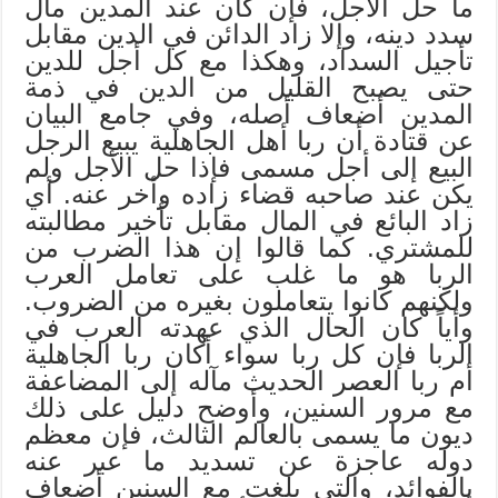
ما حل الأجل، فإن كان عند المدين مال
سدد دينه، وإلا زاد الدائن في الدين مقابل
تأجيل السداد، وهكذا مع كل أجل للدين
حتى يصبح القليل من الدين في ذمة
المدين أضعاف أصله، وفي جامع البيان
عن قتادة أن ربا أهل الجاهلية يبيع الرجل
البيع إلى أجل مسمى فإذا حل الأجل ولم
يكن عند صاحبه قضاء زاده وأخر عنه. أي
زاد البائع في المال مقابل تأخير مطالبته
للمشتري. كما قالوا إن هذا الضرب من
الربا هو ما غلب على تعامل العرب
ولكنهم كانوا يتعاملون بغيره من الضروب.
وأياً كان الحال الذي عهدته العرب في
الربا فإن كل ربا سواء أكان ربا الجاهلية
أم ربا العصر الحديث مآله إلى المضاعفة
مع مرور السنين، وأوضح دليل على ذلك
ديون ما يسمى بالعالم الثالث، فإن معظم
دوله عاجزة عن تسديد ما عبر عنه
بالفوائد، والتي بلغت مع السنين أضعاف