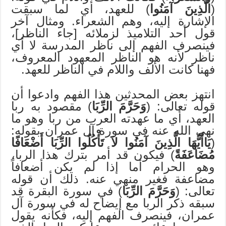
(
الَّذِينَ آمَنُوا
) للعهد، أي لما سبقت
الإشارة إليه، وهم الشعراء. ومثال آخر
قول أحد التلاميذ لزملائه [جاء الناظر]،
فينصرف الفهم إلى ناظر المدرسة لا أي
ناظر لأنه هو الناظر المعهود المعروف،
فهنا كانت الألف واللام في الناظر للعهد.
انتهز بعض المحدثين هذا الفهم وادعوا أن
قوله تعالى: (
وَحَرَّمَ الرِّبَا
) مقصود به ربا
العهد، أي ما عهدته العرب من ربا وهو ما
نهى الله عنه في سورة آل عمران بقوله:
(
يَاأَيُّهَا الَّذِينَ آمَنُوا لاَ تَأْكُلُوا الرِّبَا أَضْعَافًا
مُضَاعَفَةً
) فيكون قد أمر بترك هذا الربا،
وهو الحرام أما إذا لم يكن أضعافاً
مضاعفة فغير منهي عنه. ذلك أن قوله
تعالى: (
وَحَرَّمَ الرِّبَا
) في سورة البقرة قد
سبقه ذكر الربا مع إيضاح له في سورة آل
عمران، فينصرف الفهم إليه، فكأنه يقول