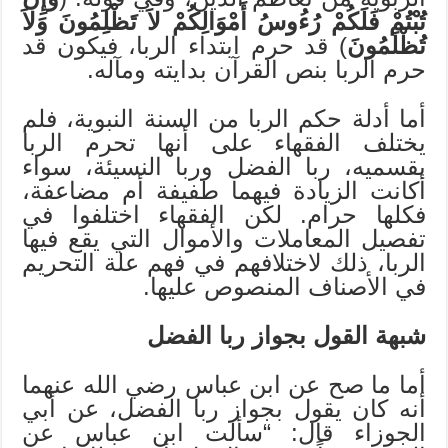
تُبْتُمْ فَلَكُمْ رُءُوسُ أَمْوَالِكُمْ لاَ تَظْلِمُونَ وَلاَ
تُظْلَمُونَ
) قد حرم ابتداء الربا، فيكون قد
حرم الربا بنص القرآن بدايته ومآله.
أما أدلة حكم الربا من السنة النبوية، فلم
يختلف الفقهاء على أنها تحرم الربا
بقسميه، ربا الفضل وربا النسيئة، سواء
أكانت الزيادة فيهما طفيفة أم مضاعفة،
فكلها حرام. لكن الفقهاء اختلفوا في
تفصيل المعاملات والأموال التي يقع فيها
الربا، ذلك لاختلافهم في فهم علة التحريم
في الأصناف المنصوص عليها.
شبهة القول بجواز ربا الفضل
أما ما صح عن ابن عباس رضي الله عنهما
أنه كان يقول بجواز ربا الفضل، عن أبي
الجوزاء قال: “سألت ابن عباس عن