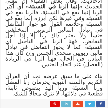
الأحاديث. وقال بعض الفقهاء إن معنى
الحديث «
إنما الربا في النسيئة
» أي أكثر
الربا إنما يقع في النسيئة. فالربا يقع في
النسيئة وفي غيرها لكن أبرزه إنما يقع في
النسيئة وخلاصة القول هو جواز التفاضل
في تبادل المالين الربويين المختلفين
جنساً ولا يعتبر ذلك ربا إلا إذا أجل
التقابض. فهنا الربا في التأجيل أي
النسيئة، كما لا يجوز التفاضل في تبادل
مالين ربويين متحدي الجنس وإن كان هذا
التبادل في الحال، فهنا الربا في الزيادة
(الفضل) عند اتحاد الجنس.
بناء على ما سبق عرضه نجد أن القرآن
الكريم والسنة النبوية يحرمان ربا الفضل
وربا النسيئة وربا اليد بنصوص ثابتة،
قطعية في دلالتها، لا تترك مجالاً للشك.