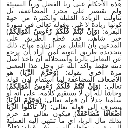
هذه الأحكام على ربا الفضل وربا النسيئة
ولم تقتصر على مجرد المضاعفة، بل
تناولت الزيادة القليلة والكثيرة من جهة
كونها زيادة لا غير. وقوله تعالى في سورة
البقرة: (
وَإِنْ تُبْتُمْ فَلَكُمْ رُءُوسُ أَمْوَالِكُمْ
)
خير شاهد، فقد قطع الطريق على
المدعين بأن القليل من الزيادة مباح، ذلك
يتحديده طريق التوبة لمن أراد أن يرجع
عن التعامل بالربا واستحلاله أن يأخذ أصل
دينه فقط وأكد الله عز وجل هذا المعنى
مرة أخرى بقوله: (
وَحَرَّمَ الرِّبَا
) هو
الأضعاف المضاعفة لما استقام إذن قوله
تعالى: (
وَإِنْ تُبْتُمْ فَلَكُمْ رُءُوسُ أَمْوَالِكُمْ
)
وحاشا لله أن لا يستقيم كلامه. على أنه لو
سلمنا جدلاً أن قوله تعالى: (
وَحَرَّمَ الرِّبَا
)
ينصرف إلى قوله تعالى: (
لاَ تَأْكُلُوا الرِّبَا
أَضْعَافًا مُضَاعَفَةً
) فيكون تعالى قد حرم
بذلك مآل الربا، أي ما تنتهي إليه العملية
الربوية من تعاظم الدين، وفي قوله: (
وَإِنْ