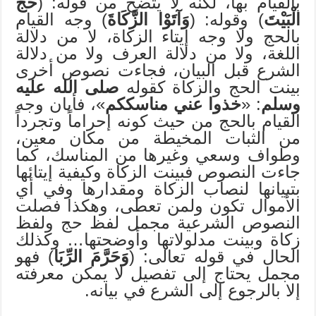
بالقيام بها، لكنه لا يتضح من قوله: (
حَجَّ
الْبَيْتَ
) وقوله: (
وَآتَوْا الزَّكَاةَ
) وجه القيام
بالحج ولا وجه إيتاء الزكاة، لا من دلالة
اللغة، ولا من دلالة العرف ولا من دلالة
الشرع قبل البيان، فجاءت نصوص أخرى
بينت الحج والزكاة كقوله
صلى الله عليه
وسلم
: «
خذوا عني مناسككم
»، فأبان وجه
القيام بالحج من حيث كونه إحراماً وتجرداً
من الثبات المخيطة من مكان معين،
وطواف وسعي وغيرها من المناسك، كما
جاءت النصوص فبينت الزكاة وكيفية إيتائها
بتبيانها لنصاب الزكاة ومقدارها وفي أي
الأموال تكون ولمن تعطى، وهكذا فصلت
النصوص الشرعية مجمل لفظ حج ولفظ
زكاة وبينت مدلولاتها وأوضحتها… وكذلك
الحال في قوله تعالى: (
وَحَرَّمَ الرِّبَا
) فهو
مجمل يحتاج إلى تفصيل لا يمكن معرفته
إلا بالرجوع إلى الشرع في بيانه.