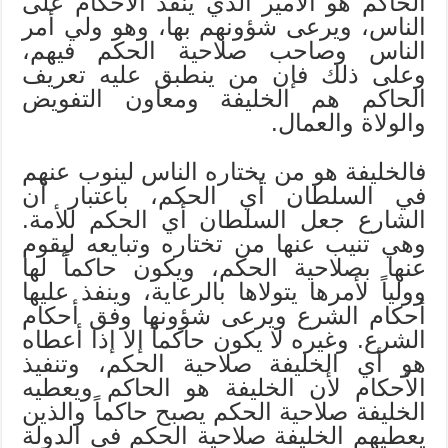
الحاكم هو الأمير الذي ينفذ الأحكام على
الناس، ويرعى شؤونهم بها، وهو ولي أمر
الناس وصاحب صلاحية الحكم فيهم،
وعلى ذلك فإن من ينطبق عليه تعريف
الحاكم هم الخليفة ومعاون التفويض
والولاة والعمال.
فالخليفة هو من يختاره الناس لينوب عنهم
في السلطان أي الحكم، باعتبار أن
الشارع جعل السلطان أي الحكم للأمة.
وهي تنيب عنها من تختاره وتبايعه ليقوم
عنها بصلاحية الحكم، ويكون حاكماً لها
وولياً لأمرها يتولاها بالرعاية، وينفذ عليها
أحكام الشرع ويرعى شؤونها وفق أحكام
الشرع. وغيره لا يكون حاكماً إلا إذا أعطاه
هو أي الخليفة صلاحية الحكم، وتنفيذ
الأحكام لأن الخليفة هو الحاكم ويعطيه
الخليفة صلاحية الحكم يصبح حاكماً والذين
يعطيهم الخليفة صلاحية الحكم في الدولة