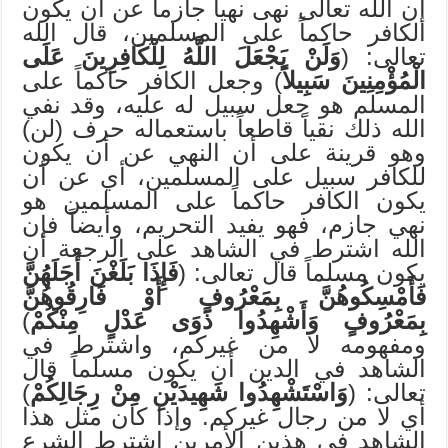
إن الله تعالى نهى نهياً جازماً عن أن يكون
الكافر حاكماً على المسلمين، قال الله
تعالى: (
وَلَنْ يَجْعَلَ اللَّهُ لِلْكَافِرِينَ عَلَى
الْمُؤْمِنِينَ سَبِيلاً
) وجعل الكافر حاكماً على
المسلم هو جعل سبيل له عليه، وقد نفي
الله ذلك نقياً قاطعاً باستعماله حرف (لن)
وهو قرينة على أن النهي عن أن يكون
للكافر سبيل على المسلمين، أي عن أن
يكون الكافر حاكماً على المسلمين هو
نهي جازم، فهو يفيد التحريم، وأيضاً فإن
الله اشترط في الشاهد على الرجعة أن
يكون مسلماً قال تعالى: (
فَإِذَا بَلَغْنَ أَجَلَهُنَّ
فَأَمْسِكُوهُنَّ بِمَعْرُوفٍ أَوْ فَارِقُوهُنَّ
بِمَعْرُوفٍ وَأَشْهِدُوا ذَوَى عَدْلٍ مِنْكُمْ
)
ومفهومه لا من غيركم، واشترط في
الشاهد في الدين أن يكون مسلماً قال
تعالى: (
وَاسْتَشْهِدُوا شَهِيدَيْنِ مِنْ رِجَالِكُمْ
)
أي لا من رجال غيركم. وإذا كان مثل هذا
الشاهد في هذين الأمرين اشترط الشرع