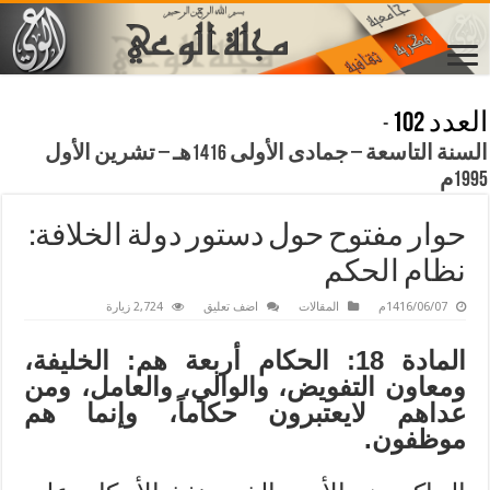
العدد 102
-
السنة التاسعة – جمادى الأولى 1416هـ – تشرين الأول
1995م
حوار مفتوح حول دستور دولة الخلافة:
نظام الحكم
1416/06/07م
المقالات
اضف تعليق
2,724 زيارة
المادة 18: الحكام أربعة هم: الخليفة،
ومعاون التفويض، والوالي، والعامل، ومن
عداهم لايعتبرون حكاماً، وإنما هم
موظفون.