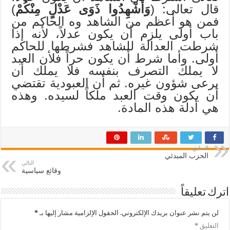
قال تعالى: (
وَأَشْهِدُوا ذَوَى عَدْلٍ مِنْكُمْ
)
فمن هو أعظم من الشاهد وه الحاكم من
باب أولى يلزم أن يكون عدلاً، لأنه إذا
شرطت العدالة للشاهد فشرطها للحاكم
أولى. وأما شرط أن يكون حراً فلأن العبد
لا يملك التصرف بنفسه فلا يملك أن
يرعى شؤون غيره. ثم أن العبودية تقتضي
أن يكون وقت العبد ملكاً لسيده. وهذه
هي أدلة هذه المادة.
السابق
الحزب المبدئي
التالي
وقائع سياسية
اترك تعليقاً
لن يتم نشر عنوان بريدك الإلكتروني.
الحقول الإلزامية مشار إليها بـ
*
التعليق
*