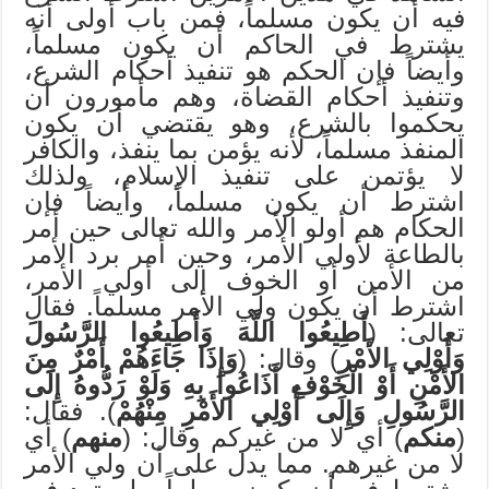
فيه أن يكون مسلماً، فمن باب أولى أنه
يشترط في الحاكم أن يكون مسلماً،
وأيضاً فإن الحكم هو تنفيذ أحكام الشرع،
وتنفيذ أحكام القضاة، وهم مأمورون أن
يحكموا بالشرع، وهو يقتضي أن يكون
المنفذ مسلماً، لأنه يؤمن بما ينفذ، والكافر
لا يؤتمن على تنفيذ الإسلام، ولذلك
اشترط أن يكون مسلماً، وأيضاً فإن
الحكام هم أولو الأمر والله تعالى حين أمر
بالطاعة لأولي الأمر، وحين أمر برد الأمر
من الأمن أو الخوف إلى أولي الأمر،
اشترط أن يكون ولي الأمر مسلماً. فقال
تعالى: (
أَطِيعُوا اللَّهَ وَأَطِيعُوا الرَّسُولَ
وَأُوْلِي الأَمْرِ
) وقال: (
وَإِذَا جَاءَهُمْ أَمْرٌ مِنَ
الأَمْنِ أَوْ الْخَوْفِ أَذَاعُوا بِهِ وَلَوْ رَدُّوهُ إِلَى
الرَّسُولِ وَإِلَى أُوْلِي الأَمْرِ مِنْهُمْ
). فقال:
(
منكم
) أي لا من غيركم وقال: (
منهم
) أي
لا من غيرهم. مما يدل على أن ولي الأمر