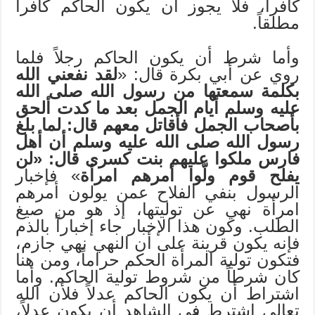
كافراً، فلا يجوز أن يكون الحاكم كافراً
مطلقاً.
وأما شرط أن يكون الحاكم رجلاً فلما
روي عن أبي بكرة قال: «
لقد نفعني الله
بكلمة سمعتها من رسول الله صلى الله
عليه وسلم أيام الجمل بعد ما كدت ألحق
بأصحاب الجمل فأقاتل معهم قال: لما بلغ
رسول الله صلى الله عليه وسلم أن أهل
فارس ملكوا عليهم بنت كسرى قال: «لن
يفلح قوم ولّوا أمرهم امرأة
» فإخبار
الرسول بنفي الفلاح عمن يولون أمرهم
امرأة نهي عن توليتها، إذ هو من صيغ
الطلب. وكون هذا الإخبار جاء إخباراً بالذم
فإنه يكون قرينة على أن النهي نهي جازم،
فتكون تولية المرأة الحكم حراماً، ومن هنا
كان شرطاً من شروط تولية الحاكم. وأما
اشتراط أن يكون الحاكم عدلاً فلأن الله
تعالى اشترط في الشاهد أن يكون عدلاً،