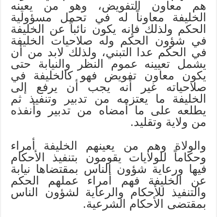
هم معاون التفويض، وهو من يعينه
الخليفة معاوناً له في تحمل مسؤولية
الحكم ولذلك فإنه يكون نائباً عن الخليفة
في شؤون الحكم وله صلاحيات الخليفة
في الحكم عدا التبني، ولذلك لابد من أن
يشمل تعيينه عموم النظر والنيابة حتى
يكون معاون تفويض فهو كالخليفة في
صلاحياته غير أنه يجب أن يرفع إلى
الخليفة ما يعتزمه من تدبير وتنفيذ ثم
يطلعه على ما أمضاه من تدبير وأنفذه
من ولاية وتقليد.
والولاة وهم من يعينهم الخليفة أمراء
وحكاماً للولايات يقومون بتنفيذ الأحكام
فيها ورعاية شؤون الناس بمقتضاها نيابة
عن الخليفة فهم أمراء عملهم الحكم
والتنفيذ للأحكام والرعاية لشؤون الناس
بمقتضى الأحكام الشرعية.