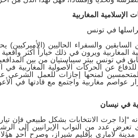
ت الإسلامية المغاربية
ن السابقين والسفراء الحاليين (الأميركيين) 
ة المغاربية ويرون في ذلك خياراً أكثر واقعي
بق في تونس بيتر سيباستيان من بين المدافعي
دفاع عن الحركات الأصولية المغاربية في الو
ة المتحمسين لمنحها إجازات للعمل الشرعي عل
زار عواصم مغاربية واجتمع مع قادتها في الأع
انية في نيسان
 “إذا جرت الانتخابات بشكل طبيعي فإن تياره
تعرض عدد من النواب الإيرانيين إلى الرشق
دينة لاماري بإقليم شيراز، وصرح أحد هؤلاء ا