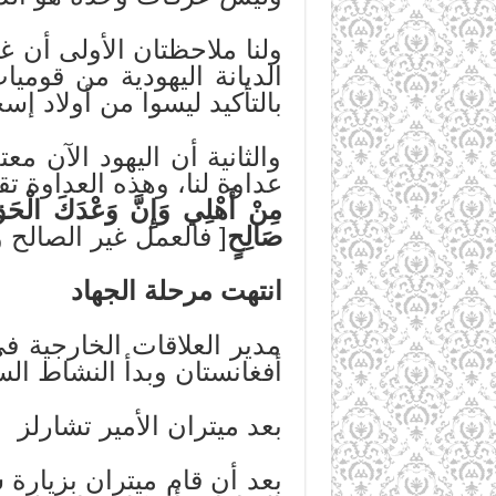
ولنا ملاحظتان الأولى أن غ
الديانة اليهودية من قوميا
بالتأكيد ليسوا من أولاد إ
والثانية أن اليهود الآن 
عداوة لنا، وهذه العداوة 
مِنْ أَهْلِي وَإِنَّ وَعْدَكَ الْحَقّ
صَالِحٍ
[ فالعمل غير الصالح 
انتهت مرحلة الجهاد
مدير العلاقات الخارجية في
أفغانستان وبدأ النشاط ال
بعد ميتران الأمير تشارلز
بعد أن قام ميتران بزيارة 