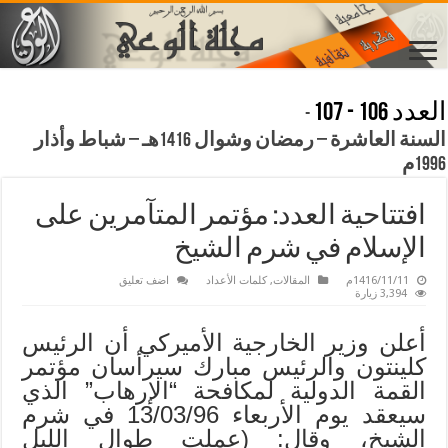
العدد 106 - 107
-
السنة العاشرة – رمضان وشوال 1416هـ – شباط وأذار
1996م
افتتاحية العدد: مؤتمر المتآمرين على
الإسلام في شرم الشيخ
1416/11/11م
المقالات
,
كلمات الأعداد
اضف تعليق
3,394 زيارة
أعلن وزير الخارجية الأميركي أن الرئيس
كلينتون والرئيس مبارك سيرأسان مؤتمر
القمة الدولية لمكافحة “الإرهاب” الذي
سيعقد يوم الأربعاء 13/03/96 في شرم
الشيخ، وقال: (عملت طوال الليل