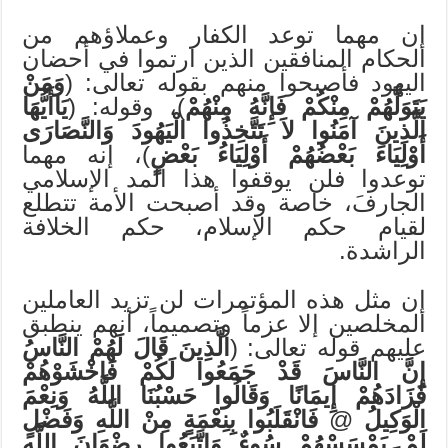
إن مهما توعد الكفار وعملاؤهم من
الحكام المنافقين الذين ارتموا في أحضان
اليهود فأصبحوا منهم بقوله تعالى: (
وَمَنْ
يَتَوَلَّهُمْ مِنْكُمْ فَإِنَّهُ مِنْهُمْ
)، وقوله: (
يَاأَيُّهَا
الَّذِينَ آمَنُوا لاَ تَتَّخِذُوا الْيَهُودَ وَالنَّصَارَى
أَوْلِيَاءَ بَعْضُهُمْ أَوْلِيَاءُ بَعْضٍ
)، إنه مهما
توعدوا فلن يوقفوا هذا المد الإسلامي
الجارفَ، خاصة وقد أصبحت الأمة تتطلع
لقيام حكم الإسلام، حكم الخلافة
الراشدة.
إن مثل هذه المؤتمرات لن تزيد العاملين
المخلصين إلا عزماً وتصميماً، أنهم ينطبق
عليهم قوله تعالى: (
الَّذِينَ قَالَ لَهُمْ النَّاسُ
إِنَّ النَّاسَ قَدْ جَمَعُوا لَكُمْ فَاخْشَوْهُمْ
فَزَادَهُمْ إِيمَانًا وَقَالُوا حَسْبُنَا اللَّهُ وَنِعْمَ
الْوَكِيلُ
@
فَانْقَلَبُوا بِنِعْمَةٍ مِنْ اللَّهِ وَفَضْلٍ
لَمْ يَمْسَسْهُمْ سُوءٌ وَاتَّبَعُوا رِضْوَانَ اللَّهِ