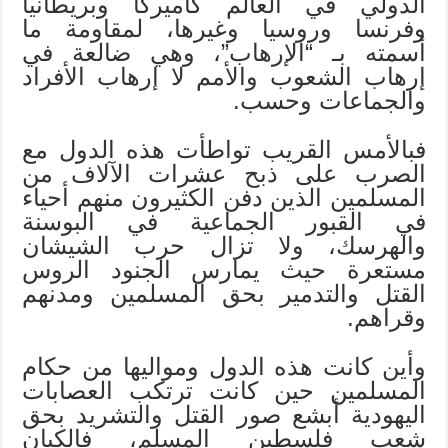
الدولي في العالم كأميركا وبريطانيا
وفرنسا وروسيا وغيرها، لمقاومة ما
أسمته بـ “الإرهاب”، وهي ضالعة في
إرهاب الشعوب والأمم لا إرهاب الأفراد
والجماعات وحسب.
فبالأمس القريب تواطأت هذه الدول مع
الصرب على ذبح عشرات الآلاف من
المسلمين الذين دفن الكثيرون منهم أحياء
في القبور الجماعية في البوسنة
والهرسك، ولا تزال حرب الشيشان
مستعرة حيث يمارس الجنود الروس
القتل والتدمير بحق المسلمين ومدنهم
وقراهم.
وأين كانت هذه الدول ومواليها من حكام
المسلمين حين كانت ترتكب العصابات
اليهودية أبشع صور القتل والتشريد بحق
شعب فلسطين المسلم، فالكيان