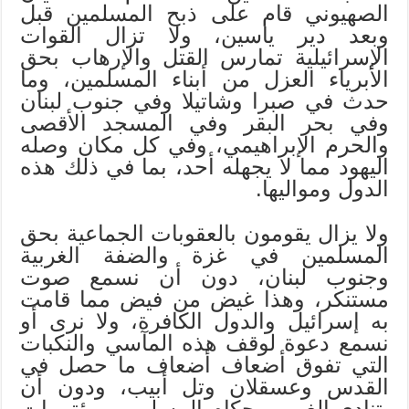
الصهيوني قام على ذبح المسلمين قبل
وبعد دير ياسين، ولا تزال القوات
الإسرائيلية تمارس القتل والإرهاب بحق
الأبرياء العزل من أبناء المسلمين، وما
حدث في صبرا وشاتيلا وفي جنوب لبنان
وفي بحر البقر وفي المسجد الأقصى
والحرم الإبراهيمي، وفي كل مكان وصله
اليهود مما لا يجهله أحد، بما في ذلك هذه
الدول ومواليها.
ولا يزال يقومون بالعقوبات الجماعية بحق
المسلمين في غزة والضفة الغربية
وجنوب لبنان، دون أن نسمع صوت
مستنكر، وهذا غيض من فيض مما قامت
به إسرائيل والدول الكافرة، ولا نرى أو
نسمع دعوة لوقف هذه المآسي والنكبات
التي تفوق أضعاف أضعاف ما حصل في
القدس وعسقلان وتل أبيب، ودون أن
يتنادى الغرب وحكام المسلمين بمؤتمرات