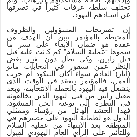
تختلف سلطة عرفات كثيراً في تصرفها
عن أسيادهم اليهود.
إن تصريحات المسؤولين والظروف
المحيطة بالمؤتمر تبين أن الهدف من
عقده هو ضمان الإبقاء على سير ما
سموها “عملية السلام” كم كانت عليه قبل
قتل رابين، وكي تظل دون تغيير بغض
النظر عمن سيفوز في انتخابات مايو
(أيار) القادم سواء أكان الليكود أم حزب
العمل، فالمؤتمر ينعقد في الوقت الذي
ينشغل فيه اليهود بالحملة الانتخابية، وبعد
مقتل رابين من قبل اليهود الذين يخالفونه
في النظرة إلى نوعية الحل المنشود،
فهذا الحشد الهائل من رؤساء وممثلي
الدول هو لطمأنة اليهود على مصيرهم في
المنطقة بعد الانتهاء من عملية السلام
وللتأثير على الرأي العام اليهودي لقبول