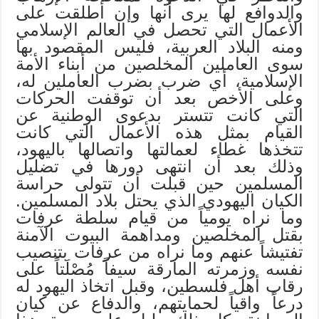
والدوافع لها يرى أنها وإن أطلقت على
الأعمال التي تحصل في العالم الإسلامي
ومنه البلاد العربية، فليس المقصود بها
سوى العاملين المخلصين من أبناء الأمة
الإسلامية، أي ضرب بضرب العاملين له،
وعلى الأخص بعد أن توقفت الحركات
التي كانت تتستر بدعوى الوطنية عن
القيام بمثل هذه الأعمال التي كانت
تتخذها غطاء لعمالتها واتصالها باليهود،
وذلك بعد أن انتهى دورها في تضليل
المسلمين حين قبلت أن تتولى حراسة
الكيان اليهودي الذي يحتل بلاد المسلمين.
وما نراه يومياً من قيام سلطة عرفات
بقتل المخلصين ومداهمة البيوت الآمنة
تفتيشاً عنهم وما نراه من عرفات بتنصيب
نفسه وزمرته المارقة سيفاً مُصْلَتاً على
رقاب أهل فلسطين، وقبل اتخاذ اليهود له
درعاً واقياً لحمايتهم، والدفاع عن كيان