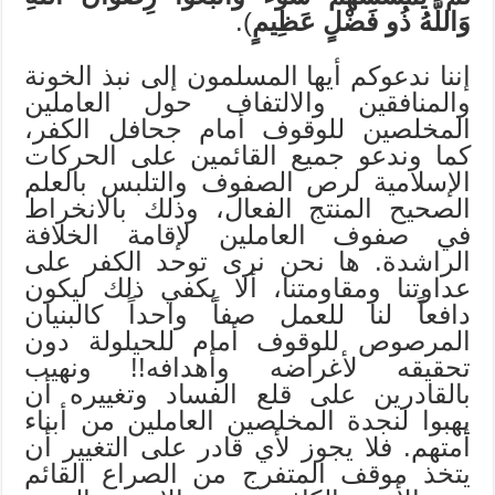
وَاللَّهُ ذُو فَضْلٍ عَظِيمٍ
).
إننا ندعوكم أيها المسلمون إلى نبذ الخونة
والمنافقين والالتفاف حول العاملين
المخلصين للوقوف أمام جحافل الكفر،
كما وندعو جميع القائمين على الحركات
الإسلامية لرص الصفوف والتلبس بالعلم
الصحيح المنتج الفعال، وذلك بالانخراط
في صفوف العاملين لإقامة الخلافة
الراشدة. ها نحن نرى توحد الكفر على
عداوتنا ومقاومتنا، ألا يكفي ذلك ليكون
دافعاً لنا للعمل صفاً واحداً كالبنيان
المرصوص للوقوف أمام للحيلولة دون
تحقيقه لأغراضه وأهدافه!! ونهيب
بالقادرين على قلع الفساد وتغييره أن
يهبوا لنجدة المخلصين العاملين من أبناء
أمتهم. فلا يجوز لأي قادر على التغيير أن
يتخذ موقف المتفرج من الصراع القائم