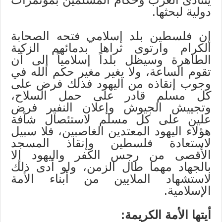
دولية لبحثها.
إن فلسطين بلد إسلامي فتحه الصحابة
الكرام وارتوى ثراها بدمائهم الزكية
الطاهرة وسيظل بلداً إسلامياً إلى أن
تقوم الساعة، ولا يغير مغير حكم الله في
وجوب إنقاذه من اليهود فذلك فرض على
كل مسلم قادر على حمل السلاح،
وتجييش الجيوش وإعلان النفير فرض
علين على كل مسلم لاستئصال شأفة
هؤلاء اليهود المعتدين الغاصبين، فلا سبيل
لاستعادة فلسطين وإنقاذ المسجد
الأقصى من رجس الكفر واليهود إلا
بالجهاد مهما طال الزمن، ولو أدى ذلك
لاستشهاد الملايين من أبناء الأمة
الإسلامية.
أيتها الأمة الكريمة: