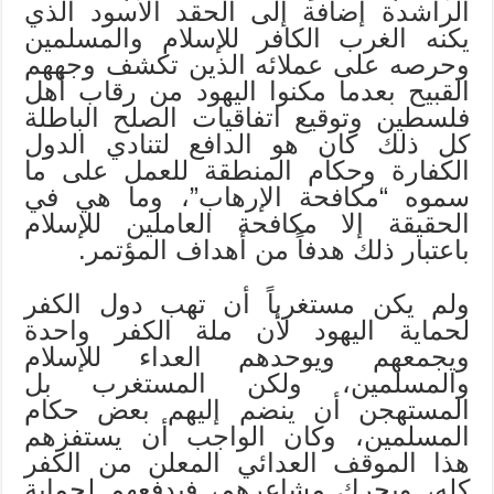
الراشدة إضافة إلى الحقد الأسود الذي
يكنه الغرب الكافر للإسلام والمسلمين
وحرصه على عملائه الذين تكشف وجههم
القبيح بعدما مكنوا اليهود من رقاب أهل
فلسطين وتوقيع اتفاقيات الصلح الباطلة
كل ذلك كان هو الدافع لتنادي الدول
الكفارة وحكام المنطقة للعمل على ما
سموه “مكافحة الإرهاب”، وما هي في
الحقيقة إلا مكافحة العاملين للإسلام
باعتبار ذلك هدفاً من أهداف المؤتمر.
ولم يكن مستغرباً أن تهب دول الكفر
لحماية اليهود لأن ملة الكفر واحدة
ويجمعهم ويوحدهم العداء للإسلام
والمسلمين، ولكن المستغرب بل
المستهجن أن ينضم إليهم بعض حكام
المسلمين، وكان الواجب أن يستفزهم
هذا الموقف العدائي المعلن من الكفر
كله، ويحرك مشاعرهم، فيدفعهم لحماية