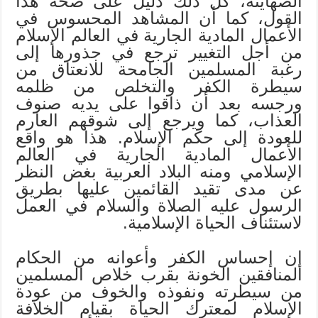
الصهاينة، كل ذلك دليل على صحة هذا
القول، كما أن المشاهد المحسوس في
الأعمال المادية الجارية في العالم الإسلام
من أجل التغيير ترجع في جذورها إلى
رغبة المسلمين الجامحة للانعتاق من
سيطرة الكفر والتخلص من ظلمه
ورجسه بعد أن ذاقوا على يديه صنوف
العذاب، كما ويرجع إلى شوقهم العارم
للعودة إلى حكم الإسلام. هذا هو واقع
الأعمال المادية الجارية في العالم
الإسلامي ومنه البلاد العربية بغض النظر
عن مدى تقيد القائمين عليها بطريق
الرسول عليه الصلاة والسلام في العمل
لاستئناف الحياة الإسلامية.
إن إحساس الكفر وأعوانه من الحكام
المنافقين الخونة بقرب خلاص المسلمين
من سيطرته ونفوذه والخوف من عودة
الإسلام لمعترك الحياة بقيام الخلافة