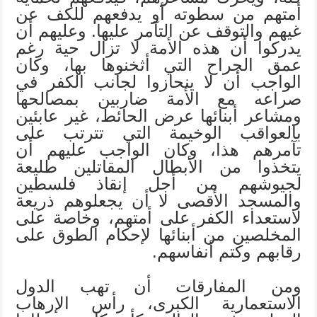
أمتهم من سطوته أو يدفعهم للكف عن
غيهم والتوقف عن التآمر عليها. وعليهم أن
يدركوا أن هذه الأمة لا تزال حية رغم
عمق الجراح التي أثخنوها بها، وكان
الواجب أن لا ينحازوا لجانب الكفر في
صراعه مع الأمة ضاربين بمصالحها
ومشاعر أبنائها عرض الحائط، غير عابئين
بالعواقب الوخيمة التي تترتب على
تآمرهم هذا، وكان الواجب عليهم أن
يتخذوا من الأبطال المقاتلين طليعة
لجيوشهم من أجل إنقاذ فلسطين
والمسجد الأقصى لا أن يجعلوهم ذريعة
لاستعداء الكفر على أمتهم، وخاصة على
المخلصين من أبنائها لإحكام الطوق على
رقابهم وكتم أنفاسهم.
ومن المفارقات أن تهب الدول
الاستعمارية الكبرى، رأس الإرهاب