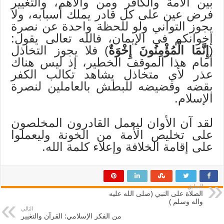
بين الأمة والكافر ومن والاهم، والتغيير
فرض عين على كل قادر يملك أسبابه، ولا
يجوز التواني ولو للحظة واحدة عن نصرة
إخوانكم في الإيمان، فالله تعالى يقول:
(
إِنَّمَا الْمُؤْمِنُونَ إِخْوَةٌ
) فلا يجوز التخاذل
أمام هذا الموقف الخطير، إذ ليس هناك
عذر لأي متخاذل يشاهد تكالب الكفر
بقضه وقضيضه للبطش بالعاملين لنصرة
الإسلام.
لقد آن الأوان ليعمل القادرون المخلصون
على تخليص الأمة من الخونة وليعملوا
على إقامة الخلافة وإعلاء كلمة الله.
السابق
الصلاة على النبي (صلى الله عليه
واله وسلم )
التالي
من الفكر الإسلامي: القرآن والتغيير