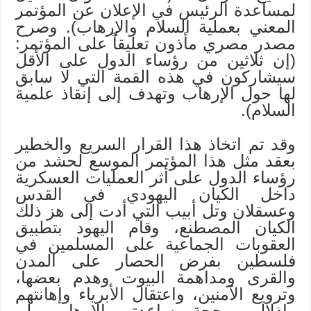
لمساعدة الرئيس في الإعلان عن المؤتمر
المعني بعملية السلام والإرهاب). وصرح
مصدر مصري مأذون تعليقاً على المؤتمر:
(إن ثلاثين من رؤساء الدول على الأقل
سيشاركون في هذه القمة التي لا سابق
لها حول الإرهاب وتهدف إلى إنقاذ علمية
السلام).
وقد تم اتخاذ هذا القرار السريع والخطير
بعقد مثل هذا المؤتمر الموسع لحشد من
رؤساء الدول على أثر العمليات العسكرية
داخل الكيان اليهودي في القدس
وعسقلان وتل أبيب التي أدت إلى هز ذلك
الكيان المصطنع، وقام اليهود بتطبيق
العقوبات الجماعية على المسلمين في
فلسطين بفرض الحصار على المدن
والقرى ومداهمة البيوت وهدم بعضها،
وترويع الآمنين، واعتقال الأبرياء وإهانتهم
وإذلالهم، بحجة مساعدتهم الإرهاب، ولم