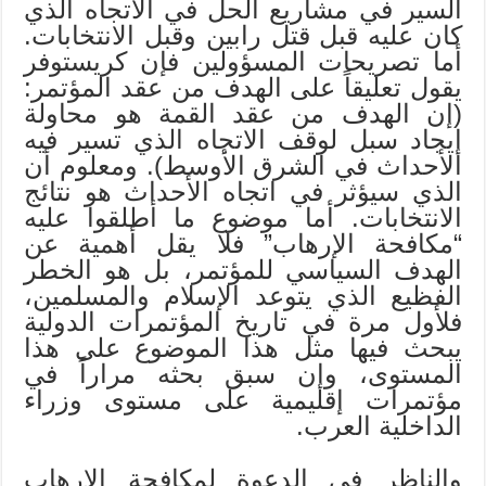
السير في مشاريع الحل في الاتجاه الذي
كان عليه قبل قتل رابين وقبل الانتخابات.
أما تصريحات المسؤولين فإن كريستوفر
يقول تعليقاً على الهدف من عقد المؤتمر:
(إن الهدف من عقد القمة هو محاولة
إيجاد سبل لوقف الاتجاه الذي تسير فيه
الأحداث في الشرق الأوسط). ومعلوم أن
الذي سيؤثر في اتجاه الأحداث هو نتائج
الانتخابات. أما موضوع ما أطلقوا عليه
“مكافحة الإرهاب” فلا يقل أهمية عن
الهدف السياسي للمؤتمر، بل هو الخطر
الفظيع الذي يتوعد الإسلام والمسلمين،
فلأول مرة في تاريخ المؤتمرات الدولية
يبحث فيها مثل هذا الموضوع على هذا
المستوى، وإن سبق بحثه مراراً في
مؤتمرات إقليمية على مستوى وزراء
الداخلية العرب.
والناظر في الدعوة لمكافحة الإرهاب