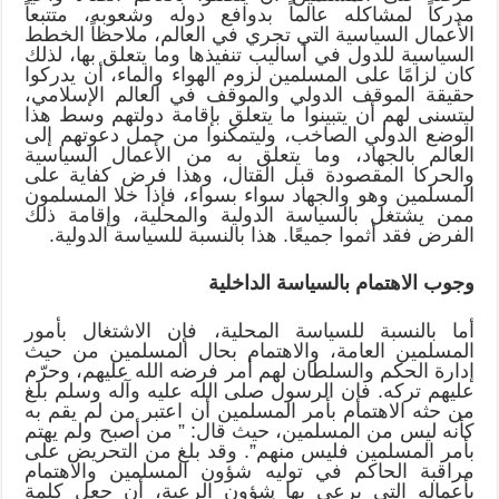
مدركاً لمشاكله عالماً بدوافع دوله وشعوبه، متتبعاً
الأعمال السياسية التي تجري في العالم، ملاحظاً الخطط
السياسية للدول في أساليب تنفيذها وما يتعلق بها، لذلك
كان لزامًا على المسلمين لزوم الهواء والماء، أن يدركوا
حقيقة الموقف الدولي والموقف في العالم الإسلامي،
ليتسنى لهم أن يتبينوا ما يتعلق بإقامة دولتهم وسط هذا
الوضع الدولي الصاخب، وليتمكنوا من حمل دعوتهم إلى
العالم بالجهاد، وما يتعلق به من الأعمال السياسية
والحركا المقصودة قبل القتال، وهذا فرض كفاية على
المسلمين وهو والجهاد سواء بسواء، فإذا خلا المسلمون
ممن يشتغل بالسياسة الدولية والمحلية، وإقامة ذلك
الفرض فقد أثموا جميعًا. هذا بالنسبة للسياسة الدولية.
وجوب الاهتمام بالسياسة الداخلية
أما بالنسبة للسياسة المحلية، فإن الاشتغال بأمور
المسلمين العامة، والاهتمام بحال المسلمين من حيث
إدارة الحكم والسلطان لهم أمر فرضه الله عليهم، وحرّم
عليهم تركه. فإن الرسول صلى الله عليه وآله وسلم بلغ
من حثه الاهتمام بأمر المسلمين أن اعتبر من لم يقم به
كأنه ليس من المسلمين، حيث قال: ” من أصبح ولم يهتم
بأمر المسلمين فليس منهم”. وقد بلغ من التحريض على
مراقبة الحاكم في توليه شؤون المسلمين والاهتمام
بأعماله التي يرعى بها شؤون الرعية، أن جعل كلمة