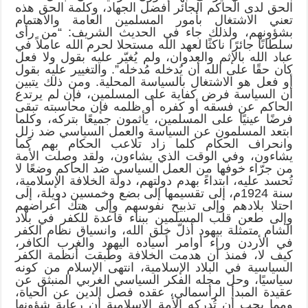
الحق لدى الحاكم الجائر أفضل الجهاد، وكلمة الحق هذه
تعني الاشتغال بأمور المسلمين العامة والاهتمام
بشؤونهم، ولذلك جاء في الحديث الشريف: “من رأى
سلطانًا جائرًا ناكثًا لعهد الله مستحلا لحرم الله عاملاً في
عباد الله بالإثم والعدوان، ولم يُغيّر عليه بقول ولا فعل
كان حقًا على الله أن يُدخله مُدخله”. والتغيير عليه بقول
أو فعل هو الاشتغال بالسياسة المحلية. ومن ذلك يتبين
أن السياسة فرض كفاية على المسلمين، فإن لم يرتدع
الحاكم عن فسقه أو كفره أو ظلمه فإن محاسبته تبقى
فرضًا عينيًا على المسلمين، يأثمون جميعًا بتركه، وكلما
ابتعد المسلمون عن السياسة والعمل السياسي ضد زلل
وانحراف الحكام كلما زاد تلاعب الحكام بهم كما
يشاءون، وفي الوقت الذي يشاءون، ولقد وصلت الأمة
من جرّاء خوفها من العمل السياسي ضد الحاكم وضعًا لا
تُحسد عليه، ابتداءً بهدم دولتهم، دولة الخلافة الإسلامية،
سنة 1924م، إلى تقسيمها إلى بضع وخمسين دويلة، إلى
احتلا بلادهم وإلى تذبيح نفوسهم وإلى هتك أعراضهم
وإلى طعن قلب المسلمين ببناء قاعدة للكفر في بلاد
الشام متمثلة بيهود أذلّ خلق الله، وانسياق نظام الكفر
في الأردن وراء أوامر أسياده اليهود والغرب الكافر،
كيف لا، فمنذ أن هدمت الخلافة وطُبقت أنظمة الكفر
السياسية في البلاد الإسلامية، انتهى الإسلام من كونه
سياسيًا، وحل محله الفكر السياسي الغربي المنبثق عن
عقيدة المبدأ الرأسمالي، عقده فصل الدين عن الحياة،
ومما يجب أن تُدركه الأمة الإسلامية أن رعاية شؤونها