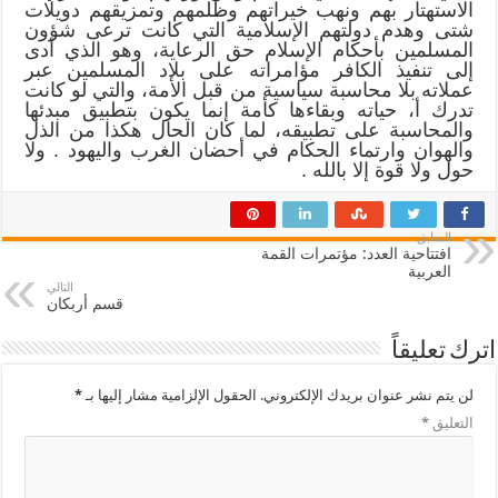
الاستهتار بهم ونهب خيراتهم وظلمهم وتمزيقهم دويلات
شتى وهدم دولتهم الإسلامية التي كانت ترعى شؤون
المسلمين بأحكام الإسلام حق الرعاية، وهو الذي أدى
إلى تنفيذ الكافر مؤامراته على بلاد المسلمين عبر
عملاته بلا محاسبة سياسية من قبل الأمة، والتي لو كانت
تدرك أ، حياته وبقاءها كأمة إنما يكون بتطبيق مبدئها
والمحاسبة على تطبيقه، لما كان الحال هكذا من الذل
والهوان وارتماء الحكام في أحضان الغرب واليهود . ولا
حول ولا قوة إلا بالله .
السابق
افتتاحية العدد: مؤتمرات القمة
العربية
التالي
قسم أربكان
اترك تعليقاً
لن يتم نشر عنوان بريدك الإلكتروني.
الحقول الإلزامية مشار إليها بـ
*
التعليق
*