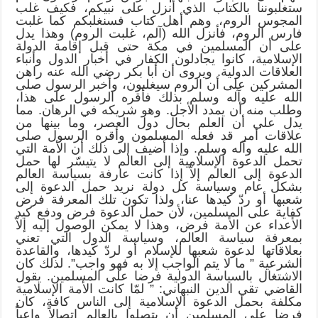
ستغلبوننا بالكتاب الذي أُنزل على نبيكم، فكيف غلب
المجوس الروم، وهم أهل كتاب فسنغلبكم كما غلبت
فارس الروم، فأنزل الله (آلم، غلبت الروم) وهذا يدل
على أن المسلمين في مكة حتى قبل إقامة الدولة
الإسلامية، كانوا يجادلون الكفار في أخبار الدول وأنباء
العلاقات الدولية. ويروى أن أبا بكر رضي الله عنه راهن
المشركين على أن الروم سيغلبون، وأخبر الرسول صلى
الله عليه وآله وسلم بذلك فأقره الرسول على هذا،
وطلب منه أن يمدد الأجل. وهو شريكه في الرهان. مما
يدل على أن العلم بحال دول العصر، وما بينها من
علاقات أمر قد فعله المسلمون وأقره الرسول صلى
الله عليه وآله وسلم. وإذا أُضيف إلى ذلك أن الأمة التي
تحمل الدعوة الإسلامية إلى العالم لا يتيسّر لها حمل
الدعوة إلى العالم إلاّ إذا كانت عارفة بسياسة العالم
بشكل عام وسياسة كل دولة نريد حمل الدعوة إلى
شعبها أو ردّ كيدها عنا، ولذا تكون تلك المعرفة فرض
كفاية على المسلمين، لأن حمل الدعوة فرض ودفع كيد
الأعداء عن الأمة فرض، وهذا لا يمكن الوصول إليه إلاّ
بمعرفة سياسة العالم، وسياسة الدول التي تعني
بعلاقاتها لدعوة شعبها للإسلام أو لردّ كيدها، والقاعدة
الشرعية ” ما لا يتم الواجب إلا به فهو واجب”. لذلك كان
الاشتغال بالسياسة الدولية فرضا على المسلمين. يقول
القاضي تقي الدين النبهاني: ” لمّا كانت الأمة الإسلامية
مكلفة بحمل الدعوة الإسلامية إلى الناس كافة، كان
فرضا على المسلمين أن يتصلوا بالعالم اتصالاً واعياً