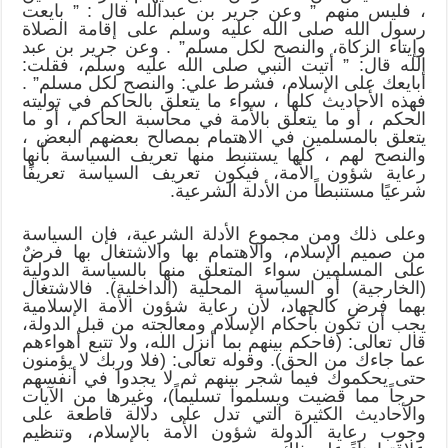
، فليس منهم ” وعن جرير بن عبدالله قال : ” بايعت
رسول الله صلى الله عليه وسلم على إقامة الصلاة
وإيتاء الزكاة، والنصح لكل مسلم” . وعن جرير بن عبد
الله قال: ” أتيت النبي صلى الله عليه وسلم، فقلت:
أبايعك على الإسلام، فشرط علي: والنصح لكل مسلم” .
فهذه الأحاديث كلها ، سواء ما يتعلق بالحاكم في توليته
الحكم ، أو ما يتعلق بالأمة في محاسبة الحاكم ، أو ما
يتعلق بالمسلمين في الاهتمام بمصالح بعضهم البعض ،
والنصح لهم ، كلها يستنبط منها تعريف السياسة بأنها
رعاية شؤون الأمة، فيكون تعريف السياسة تعريفًا
شرعيًا مستنبطاً من الأدلة الشرعية.
وعلى ذلك ومن مجموع الأدلة الشرعية، فإن السياسة
من صميم الإسلام، والاهتمام بها والاشتغال بها فرضٌ
على المسلمين سواء المتعلق منها بالسياسة الدولية
(الخارجية) أو السياسة المحلية (الداخلية). فالاشتغال
بهما فرض كالجهاد، لأن رعاية شؤون الأمة الإسلامية
يجب أن تكون بأحكام الإسلام ومعالجته من قبل الدولة،
قال تعالى: (فاحكم بينهم بما أنزل الله، ولا تتبع أهواءهم
عما جاءك من الحق). وقوله تعالى: (فلا وربك لا يؤمنون
حتى يحكموك فيما شجر بينهم ثم لا يجدوا في أنفسهم
حرجاً مما قضيت ويسلموا تسليماً)، وغيرها من الآيات
والأحاديث الكثيرة التي تدل على دلالة قاطعة على
وجوب رعاية الدولة شؤون الأمة بالإسلام، وتنظيم