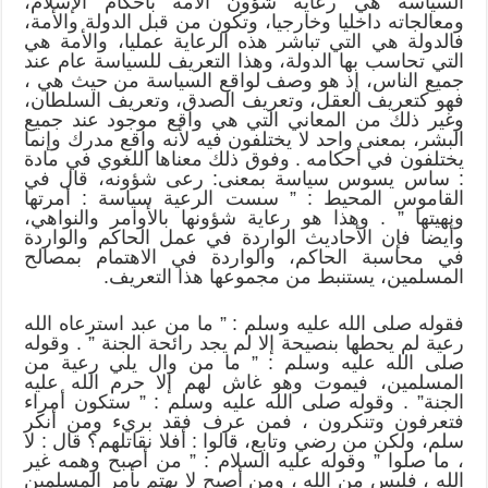
السياسة هي رعاية شؤون الأمة بأحكام الإسلام،
ومعالجاته داخليا وخارجيا، وتكون من قبل الدولة والأمة،
فالدولة هي التي تباشر هذه الرعاية عمليا، والأمة هي
التي تحاسب بها الدولة، وهذا التعريف للسياسة عام عند
جميع الناس، إذ هو وصف لواقع السياسة من حيث هي ،
فهو كتعريف العقل، وتعريف الصدق، وتعريف السلطان،
وغير ذلك من المعاني التي هي واقع موجود عند جميع
البشر، بمعنى واحد لا يختلفون فيه لأنه واقع مدرك وإنما
يختلفون في أحكامه . وفوق ذلك معناها اللغوي في مادة
: ساس يسوس سياسة بمعنى: رعى شؤونه، قال في
القاموس المحيط : ” سست الرعية سياسة : أمرتها
ونهيتها ” . وهذا هو رعاية شؤونها بالأوامر والنواهي،
وأيضا فإن الأحاديث الواردة في عمل الحاكم والواردة
في محاسبة الحاكم، والواردة في الاهتمام بمصالح
المسلمين، يستنبط من مجموعها هذا التعريف.
فقوله صلى الله عليه وسلم : ” ما من عبد استرعاه الله
رعية لم يحطها بنصيحة إلا لم يجد رائحة الجنة ” . وقوله
صلى الله عليه وسلم : ” ما من وال يلي رعية من
المسلمين، فيموت وهو غاش لهم إلا حرم الله عليه
الجنة” . وقوله صلى الله عليه وسلم : ” ستكون أمراء
فتعرفون وتنكرون ، فمن عرف فقد بريء ومن أنكر
سلم، ولكن من رضي وتابع، قالوا : أفلا نقاتلهم؟ قال : لا
، ما صلوا ” وقوله عليه السلام : ” من أصبح وهمه غير
الله ، فليس من الله ، ومن أصبح لا يهتم بأمر المسلمين