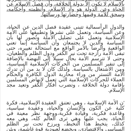
بالإسلام لا تكون إلاّ بدولة الخلافة، وأن فصل الإسلام عن
الحياة وعن الدولة هو وأد الإسلام، وأنظمته وأحكامه،
وسحق للأمة وقيمها وحضارتها ورسالتها.
والدول الرأسمالية تتبنى عقيدة فصل الدين عن الحياة،
وعن السياسة، وتعمل على نشرها وتطبيقها على الأمة
الإسلامية وتعمل على تضليل الأملة وتُصور لها بأن
السياسة والدين لا يجتمعان وأن السياسة إنما تعني
الواقعية والرضا بالأمر الواقع مع استحالة تغييره، حتى
تبقى الأمة رازجة تحت نير الكفر ودول الظلم والطغيان،
وحتى لا تترسم الأمة بحال سبيلا إلى النهضة بالإضافة
إلى تنفير المسلمين من الحركات الإسلامية السياسية،
ومن الاشتغال بالسياسة. ولذلك كان لا بد من أن تدرك
الأمة التستر من وراء محاربة الدول الكافرة والحكام
العملاء للحركات الإسلامية التي تعمل لإنهاض المسلمين
بإقامة دولة الخلافة ، وتضرب أفكار الكفر وتعيد مجد
الإسلام.
‘ن الأمة الإسلامية ، وهي تعتنق العقيدة الإسلامية، فكرة
كلية عن الكون والإنسان والحياة، وعقيدة سياسية،
وقاعدة فكرية، وقيادة فكرية،ووجهة نظر معينة في
الحياة، يجب عليها وهي ترى العالم كله، وهي معه
كذلك، يتخبط هذا التخبط، ويرزخ تحت نير الظلم
السياسي والاقتصادي، ويخضع لعبودية قوة غاشمة، ويئن