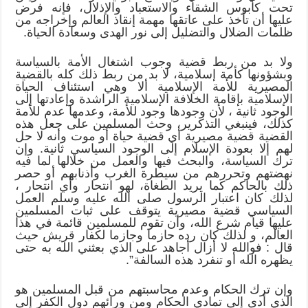
تحت كابوس الشقاء والاستعباد والإذلال، فإنه فرض
عليها أن تأخذ على عاتقها مهمة إنقاذ العالم وإخراجه من
ظلمات الضلال والتضليل إلى نور الهدى وسعادة الحياة.
ولا بد من ربط قضية وجوب اشتغال الأمة بالسياسة
وبشؤونها كأمة إسلامية، لا بد من ربط ذلك كله بالقضية
المصيرية للأمة الإسلامية ألا وهي استئناف الحياة
الإسلامية بإقامة الخلافة الإسلامية الراشدة وإعادتها إلى
الوجود ثانية ، لأن وجودها وجود للأمة، وعدمها عدم للأمة
كذلك، فينبغي التذكرير، وحث المسلمين على جعل هذه
القضية قضية مصيرية أي قضية حياة أو موت وأنه لا حل
لهم إلا بعودة الإسلام إلى الوجود السياسي ثانية. وإن
ترك السياسة، والبحث فيها والعمل من خلالها لما فيه
نهضتهم وتحررهم من سيطرة الغرب وأذنابهم أو حصر
ذلك بالحاكم كما يريد الطغاة، لهو انتحار وأي انتحار ،
لذلك كان اعتبار الرسول صلى الله عليه وسلم العمل
السياسي قضية مصيرية يتوقف على ثبات المسلمين
عليها قيام شرع الله، وأن تقوم للمسلمين قائمة في هذا
العالم، و لذلك كان رده حازما وجازما لكفار قريش حيث
قال : فوالله لا أزال أجاهد على الذي بعثني الله به حتى
يظهره الله أو تنفرد هذه السالفة”.
وإن ترك الحكام وعدم محاسبتهم من قبل المسلمين هو
الذي أدى إلى تمادي الحكام ومن ورائهم دول الكفر إلى