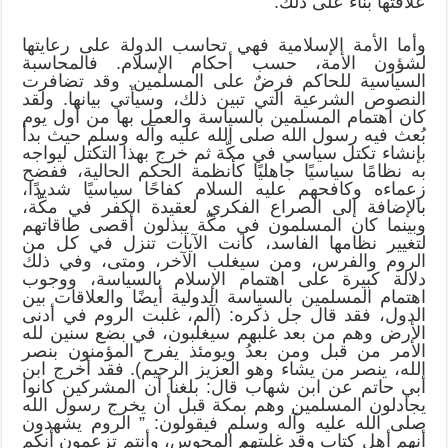
علاقتها بناءً على ذلك.
وأما الأمة الإسلامية فهي تحاسب الدولة على رعايتها
لشؤون الأمة، حسب أحكام الإسلام. فالمحاسبة
السياسية للحاكم فرضٌ على المسلمين. وقد تضافرت
النصوص الشرعية التي تبين ذلك، وسيأتي بيانها. ولقد
كان اهتمام المسلمين بالسياسة والعمل بها من أول يوم
بُعث فيه رسول الله صلى الله عليه وآله وسلم حيث بدأ
بإنشاء تكتل سياسي في مكّة ثم خرج بهذا التكتل ليواجه
به نظامًا سياسيًا جاهليًا كأنظمة الحكم الحالية، ففضح
زعماءه وكافحهم عليه السلام كفاحًا سياسيًا شديدًا،
بالإضافة إلى الصراع الفكري لعقيدة الكفر في مكّة،
وبينما كان المسلمون في مكّة يبذلون أقصى طاقاتهم
لتغيير نظامها الفاسد، كانت الآيات تنزل في كل من
الروم والفرس، ومن سيغلب الآخر، ومتى، وفي ذلك
دلالة كبيرة على اهتمام الإسلام بالسياسة، ووجوب
اهتمام المسلمين بالسياسة الدولية أيضًا والعلاقات بين
الدول، فقد قال جل ذكره: (آلم، غلبت الروم في أدنى
الأرض وهم من بعد غلبهم سيغلبون، في بضع سنين لله
الأمر من قبل ومن بعدُ ويومئذ يفرح المؤمنون بنصر
الله، ينصر من يشاء وهو العزيز الرحيم). فقد أخرج ابن
أبي حاتم عن ابن شهاب قال: بلغنا أن المشركين كانوا
يجادلون المسلمين وهم بمكة قبل أن يخرج رسول الله
صلى الله عليه وآله وسلم فيقولون: ” الروم يشهدون
أنهم أهل كتاب وقد غلبتهم المجوس، وأنتم تزعمون أنكم