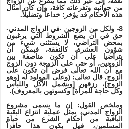
نفقة، إلى غير ذلك مما يتفرع عن الزواج
من جوانبه وتفرعاته كافة، وإن كان أمثال
هذه الأحكام قد يؤخر: خداعاً وتضليلاً.
8- ولكل من الزوجين -في الزواج المدني-
حق في أن يضع الشروط التي يرغبون
بمحض التراضي، لا يستثنى شيء من
شؤون العشرة، كالنفقة، فيمكن أن
يتراضيا على أن تكون مناصفة بين
الزوجين، أو حتى على الزوجة دون الزوج
مع أن الله تعالى فرض أن تكون على
الزوج. قال تعالى: (وعلى المولود له [وهو
الزوج]، رزقهن [ويشمل الأكل واللباس
وكل حاجة للمرأة] وكسوتهن بالمعروف).
وملخص القول: إن ما يسمى مشروع
الزواج المدني، يمثل عملية انتزاع البقية
الباقية من أحكام الشرع من حياة
المسلمين، فهل يكون هذا حافزاً