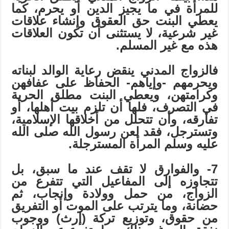
للمرأة في ما يجيز الدين أو يحرم، كما
يعطي البنت حق العقوق وإنشاء علاقات
غير شرعية، لا يستثنى أن تكون العلاقات
هذه مع غير المسلم.
فالزواج المدني ينقض رعاية الوالد لبناته
ويحرمهم -وإياهم- الحفاظ على عفافهن
وكرامتهن، ويعطي البنت مطلق الحرية
في التصرف، فلها أن تلزم بيت أهلها، أو
تفارقه، وأن تتحلل من أخلاقها الإسلامية،
وتسترجل، فقد لعن رسول الله
صلى الله
عليه وسلم المرأة المسترجلة.
7- والفوارق لا تقف عند ما سبق، بل
تتجاوزه إلى المفاعيل التي تتفرع من
الزواج، من حمل وولادة وإنجاب، ثم
حضانة، وما يترتب على الموت أو التفريق
من حقوق، وتوزيع تركة (إرث) ووجوب