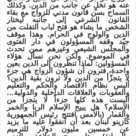
عنه هو تخلٍ عن جانب من الدين. وكذلك
السماح بسن قانون مدني للزواج مع بقاء
القانون الشرعي إلى جانبه ليختار
الشخص ما يشاء هو فتح لباب التفلت من
الدين والولوج في الحرام. وهذا موقف
جيّد وقفه المسؤولون في دار الفتوى
والمجلس الشيعي وغيرهم ممن تحدث
في الموضوع. ولكن نحن نسأل هؤلاء
المسؤولين: لماذا تنظرون إلى الدين بعين
واحدة، فترون أن شؤون الزواج هي جزء
لا يتجزّأ من الدين ولا ترون بقية الدين؟
أليس نظام الاقتصاد والحكم والتعليم
والعقوبات والعلاقات الداخلية والدولية
…
أليست هذه كلها جزءاً لا يتجزأ من
الإسلام؟ هل يبيح الإسلام الربا والخمر
والقمار (بالأمس افتتح رئيس الجمهورية
كازينو لبنان بعد أن أنفقوا عليه ما يزيد
عن خمسين مليون دولار للترميم