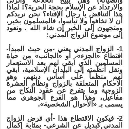
والصيانة) وهل يبيح الخلاعة والزنى
والارتداد عن الإسلام بحجة الحرية؟! لماذا
هذا التناقض يا رجال الإفتاء؟ نحن نريدكم
أن لا تخافوا ولا تيأسوا، فالمسلمون بخير،
ومتجهون إلى الخير إن شاء الله . ونعود
إلى موضوع الزواج المدني:
1- الزواج المدني يعني -من حيث المبدأ-
اقتطاع «الجزء»، أو «الجانب» من حياة
المسلمين الذي أبقي لهم بعد الاستعمار
ونقل أنظمته إلى البلدان الإسلامية، أبقي
لهم منظماً على أساس دينهم، وهو
الأحكام المتعلقة بالزواج ونظام العشرة
الزوجية وما يتفرع عن عقود النكاح من
مفاعيل، وهذا هو الفرع الجوهري مما
يسمى بـ «الأحوال الشخصية».
2- فيكون الاقتطاع هذا -أي فرض الزواج
المدني كبديل عن الشرعي- بمثابة إكمال