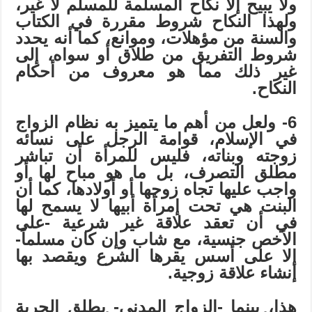
ولا يبيح إلا نكاح المسلمة للمسلم لا غير،
ولهذا النكاح شروط مقررة في الكتاب
والسنة من مؤهلات، وموانع، كما أنه يحدد
شروط التفريق من طلاق أو سواه، إلى
غير ذلك مما هو معروف من أحكام
النكاح.
6- ولعل من أهم ما يتميز به نظام الزواج
في الإسلام، قوامة الرجل على نسائه
زوجته وبناته، فليس للمرأة أن تباشر
مطلق التصرف، بل ما هو مباح لها أو
واجب عليها تجاه زوجها أو أولادها، كما أن
البنت هي تحت إمرأة أبيها لا يسمح لها
في أن تعقد علاقة غير شرعية -على
الأخص جنسية، مع شاب وإن كان مسلماً-
إلا على أسس يقرها الشرع ويقصد بها
إنشاء علاقة زوجية.
هذا، بينما -الزواج المدني- يطلق الحرية