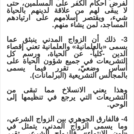
لفرض أحكام الكفر على المسلمين، حتى
لا يبقى لهم من علاقة لدينهم بالحياة
شيء، ويقتصر إسلامهم على ارتيادهم
المساجد، لمن يشاء منهم.
3- ذلك أن الزواج المدني ينبثق عما
يسمى «بالعلمانية» والعلمانية تعني إقصاء
الدين -كلياً- عن الحياة، ورسم كل
التشريعات في جميع شؤون الحياة على
أساس وضعيّ، تقرر فيما يسمى
بالمجالس التشريعية (البرلمانات).
وهذا يعني الانسلاخ مما تبقى من
التشريعات التي يرجع في تنظيمها إلى
الوحي.
4- فالفارق الجوهري بين الزواج الشرعي،
وما يسمى الزواج المدني، يتمثل في
«لون الانتماء». فالزواج الشرعي تقرر