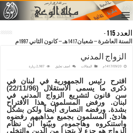
العدد 115
-
السنة العاشرة – شعبان1417هـ – كانون الثاني 1997م
الزواج المدني
1417/09/20م
المقالات
اضف تعليق
2,987 زيارة
اقترح رئيس الجمهورية في لبنان في
ذكرى ما يسمى الاستقلال (22/11/96)
سن قانون لتشريع الزواج المدني في
لبنان. ورفض المسلمون هذا الاقتراح
بشدة. ورفضه النصارى أيضاً ولكن بشكل
هادئ. المسلمون بجميع مذاهبهم رفضوه
واستنكروه وهاجموه، وبيّنوا أن نظام
الزواج هو جزء لا يتجزأ من الدين والتخلي