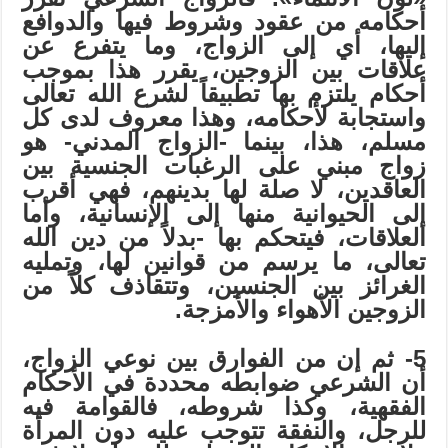
أحكامه من عقود وشروط فيها والدوافع
إليها، أي إلى الزواج، وما يتفرع عن
علاقات بين الزوجين، يقرر هذا بموجب
أحكام يلتزم بها تطبيقاً لشرع الله تعالى
واستجابة لأحكامه، وهذا معروف لدى كل
مسلم، هذا، بينما -الزواج المدني- هو
زواج مبني على الرغبات الجنسية بين
العاقدين، لا صلة لها بدينهم، فهي أقرب
إلى الحيوانية منها إلى الإنسانية، وأما
العلاقات، فيتحكم بها -بدلاً من دين الله
تعالى، ما يرسم من قوانين لها، وتمليه
الغرائز بين الجنسين، وتتقاذف كلاً من
الزوجين الأهواء والأمزجة.
5- ثم إن من الفوارق بين نوعي الزواج،
أن الشرعي ضوابطه محددة في الأحكام
الفقهية، وكذا شروطه، فالقوامة فيه
للرجل، والنفقة تتوجب عليه دون المرأة