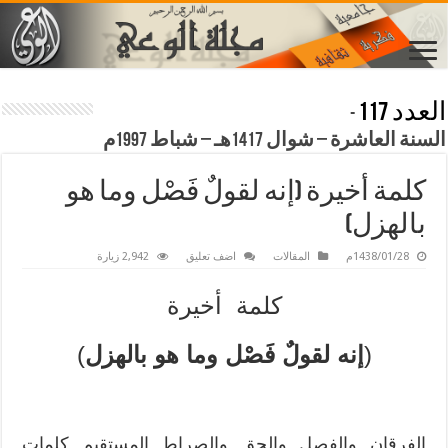
العدد 117
-
السنة العاشرة – شوال 1417هـ – شباط 1997م
كلمة أخيرة (إنه لقولٌ فَصْل وما هو
بالهزل)
1438/01/28م
المقالات
اضف تعليق
2,942 زيارة
كلمة أخيرة
(
إنه لقولٌ فَصْل وما هو بالهزل
)
الفرقان والفصل والحق والصراط المستقيم كلمات