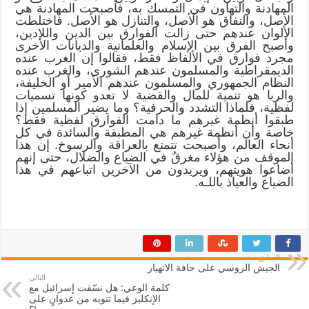
المهادنة والتهاون في التمسك به، فأصبحت المهادنة هي
الأصل، والنفاق هو الأصل، والتنازل هو الأصل. فاختلطت
الألوان عندهم حتى زالت الفوارق بين الدين واللادين،
وأصبح الفرق بين الإسلام والعلمانية والديانات الأخرى
مجرد فوارق في الألفاظ فقط، فقالوا إن الغرب عنده
الديمقراطية والمسلمون عندهم الشورى، والغرب عنده
النظام الجمهوري والمسلمون عندهم الأمير أو الخليفة،
والربا هو تنمية للمال والقضية لا تعدو كونها تسميات
لفظية، فلماذا التشدد والحرفية؟ وما يضير المسلمين إذا
طبقوا أنظمة غيرهم ما دامت الفوارق لفظية فقط؟
خاصة وأن أنظمة غيرهم هي المطبقة والسائدة في كل
أنحاء العالم، وأصبحت تتمتع بالعراقة والرسوخ. إن هذا
الموقف من هؤلاء مغرقٌ في الضياع والضلال، حتى إنهم
أضاعوا هويتهم، ويريدون من الآخرين اتباعهم في هذا
الضياع والعياذ باللـه.
السابق
الجيش الروسي على حافة الانهيار
التالي
كلمة الوعي: هل نسّقت إسرائيل مع
الإنكليز فيما تنويه من عدوانٍ على