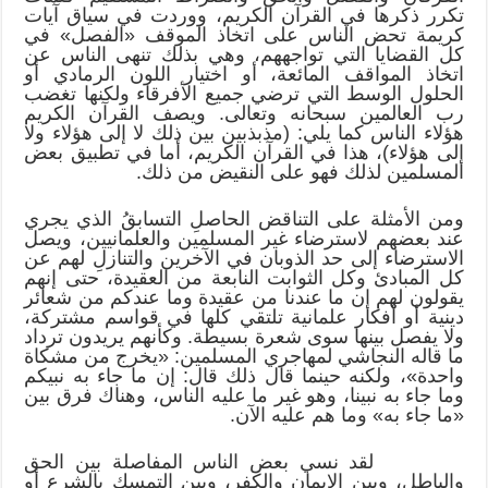
تكرر ذكرها في القرآن الكريم، ووردت في سياق آيات
كريمة تحض الناس على اتخاذ الموقف «الفصل» في
كل القضايا التي تواجههم، وهي بذلك تنهى الناس عن
اتخاذ المواقف المائعة، أو اختيار اللون الرمادي أو
الحلول الوسط التي ترضي جميع الأفرقاء ولكنها تغضب
رب العالمين سبحانه وتعالى. ويصف القرآن الكريم
هؤلاء الناس كما يلي: (مذبذبين بين ذلك لا إلى هؤلاء ولا
إلى هؤلاء)، هذا في القرآن الكريم، أما في تطبيق بعض
المسلمين لذلك فهو على النقيض من ذلك.
ومن الأمثلة على التناقض الحاصلِ التسابقُ الذي يجري
عند بعضهم لاسترضاء غير المسلمين والعلمانيين، ويصل
الاسترضاء إلى حد الذوبان في الآخرين والتنازلِ لهم عن
كل المبادئ وكل الثوابت النابعة من العقيدة، حتى إنهم
يقولون لهم إن ما عندنا من عقيدة وما عندكم من شعائر
دينية أو أفكار علمانية تلتقي كلها في قواسم مشتركة،
ولا يفصل بينها سوى شعرة بسيطة. وكأنهم يريدون ترداد
ما قاله النجاشي لمهاجري المسلمين: «يخرج من مشكاة
واحدة»، ولكنه حينما قال ذلك قال: إن ما جاء به نبيكم
وما جاء به نبينا، وهو غير ما عليه الناس، وهناك فرق بين
«ما جاء به» وما هم عليه الآن.
لقد نسي بعض الناس المفاصلة بين الحق
والباطل، وبين الإيمان والكفر، وبين التمسك بالشرع أو