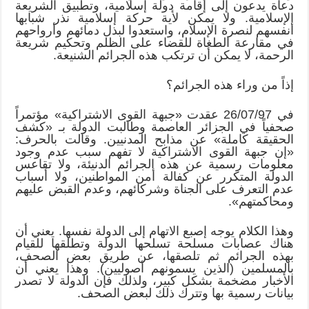
دعاة يدعون إلى إقامة دولة إسلامية، وتطبيق الشريعة
الإسلامية. ولا يمكن لأية حركة إسلامية نذر شبابها
أنفسهم لنصرة الإسلام، واستعدوا لبذل دمائهم وأرواحهم
في مقارعة الطغاة للقضاء على الظلم وتحكيم شريعة
الرحمة، لا يمكن أن ترتكب هذه الجرائم الشنيعة.
إذاً من وراء هذه الجرائم؟
في 26/07/97 عقدت «جبهة القوى الاشتراكية» مؤتمراً
صحفياً في الجزائر العاصمة وطالبت الدولة بـ «كشف
الحقيقة كاملة» عن مذابح المدنيين. وقالت بالحرف:
«إن جبهة القوى الاشتراكية لا تفهم سبب عدم وجود
معلومات رسمية عن هذه الجرائم الدنيئة، ولا تقاعس
الدولة المتكرر عن كفالة أمن المواطنين، ولا أسباب
عدم التعرف على الجناة وشركائهم، وعدم القبض عليهم
ومحاكمتهم».
وهذا الكلام يوجه إصبع الاتهام إلى الدولة نفسها. يعني أن
هناك عصابات مسلحة تسلحها الدولة وتطلقها للقيام
بهذه الجرائم ثم تلصقها، عن طريق بعض الصحف،
بالمسلمين (الذين يسمونهم أصوليين). وهذا يعني أن
الأخبار مضخمة بشكل كبير، ولذلك فإن الدولة لا تصدر
بيانات رسمية بها وتترك ذلك لبعض الصحف.