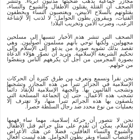
مجازر جماعية يذهب ضحيتها مدنيون أبرياء. وتنشر
الصحف أن القتلة يقتلون الأطفال والشيوخ والنساء،
يقتلونهم بالسلاح الأبيض، ويغتصبون النساء ويخطفون
الفتيات، ويبقرون بطون الحوامل؛ لا لذنب إلا لإشاعة
الرعب، وضرب الأمن وتخريب البلاد!
الصحف التي تنشر هذه الأخبار تنسبها إلى مسلحين
مجهولين، ولكنها توحي بأنهم مسلمون أصوليون. وهي
تقصد بذلك تشويه صورة من يدعو إلى الإسلام وإلى
تحكيم الشريعة الإسلامية. وتريد أن تصوّر هؤلاء الدعاة
بصورة المجرمين من أجل أن يكرههم الناس وينفضّوا
من حولهم.
نحن نقرأ ونسمع ونعرف من طرق كثيرة أن الحركات
الإسلامية في الجزائر تتبرأ من هذه المجازر وتشجبها
وتشجب القائمين بها. والجبهة الإسلامية للإنقاذ دائماً
تشجب هذه الأعمال. حتى إن الجماعة المسلحة التي
يلصقون بها هذه الجرائم تتبرأ منها، ولا تعترف إلا
بعمليات من نوع محدد ضد رجال السلطة حصراً.
نحن لا نتصور أن حركة إسلامية، مهما ساء فهمها
للإسلام، يمكن أن تُقْدِم على مثل جرائم قتل الأطفال
والشيوخ والنساء الغافلين، فضلاً عن هتك الأعراض
واغتصاب النساء وبقر بطون الحوامل. هذه ليست أفعال