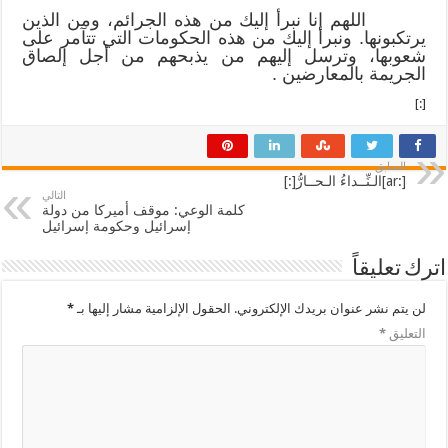
اللهم إنا نبرأ إليك من هذه الجرائم، ومن الذين
يرتكبونها. ونبرأ إليك من هذه الحكومات التي تتآمر على
شعوبها، وترسل إليهم من يذبحهم من أجل إلصاق
الجريمة بالمعارضين .
[:]
السابق
[:ar]الـنِّــداءُ الـحــارُّ[:]
التالي
كلمة الوعي: موقف أميركا من دولة
إسرائيل وحكومة إسرائيل
اترك تعليقاً
لن يتم نشر عنوان بريدك الإلكتروني.
الحقول الإلزامية مشار إليها بـ
*
التعليق
*