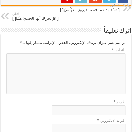
السابق
[:ar]فبهداهم اقتده: فيروز الدَيْلَميّ[:]
التالي
[:ar]تحرك أيها الجنديّ هيّـا[:]
اترك تعليقاً
لن يتم نشر عنوان بريدك الإلكتروني.
الحقول الإلزامية مشار إليها بـ
*
التعليق
*
الاسم
*
البريد الإلكتروني
*