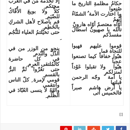
إلا لخدمة مَن في الغرب
حكامُ مظلمةِ التاريخ ما
محتكم ِ
صُنِعوا
كلاّ ولا بويعَ الأُُفّاكُ
ما اختارت الأمة ُ الشمّاءُ
للضّيَم ِ
أيَّهمُ
قم ياصلاح لأهل الشركِ
أوّاه معتصمٌ أوّاه هارونٌ
بالخَطِم ِ
تالله يا صهيونُ اسطالَ
حتى تخيّلتمُ العلياء للنُّجُم
مفسدُكم
قوموا عليهم فهبوا
ينجو من الوزر من في
للنجاة فما
الذّلّ والنّدم ِِ
هبّوا خفافاً كيما تصنعوا
في كل حاضرة
عجباً
كالمُلتقى العرِم ِ
هبّوا ولا تقبلوا عَوْداً
حتى تعُزّوا ثَمَّ البرُّ
لمنزلكم
بالقسم ِ
يا أمة ً وجّه الرحمن
قومي لإمرة ِ كلّ الناس
قبلتها
وانتقمي
يا أرض هاشم صبراً
واللهُ لا ينسى العُبّادَ في
فالخميس أتى
الظُّلَم ِ
[:]