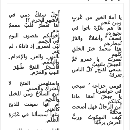
أَحلّ سفكُ دمي في
يا أمةَ الخيرِ من عُربٍ
الأشهرِ الحرم ِ؟!
ومن عَجمِ
أَمَا تفطَّرَ قلبٌ مفعمٌ
ها هم بغزّةَ باتوا في
بدم ِ
نجيع دمٍ
إخوانكم يقضون اليوم
قصفٌ وأشلاءٌ والنارُ
في الحِمم ِ
تُمطرهم
لبّى لعمرو ٍ إذ ناداهُ ، لم
هذا محمدُ خيرُ الخلقِ
يَنَم ِ
كلّهمِ
بالنور ِ والعز ِ والإقدام ِ
نُصرتَ يا عمرو ثَمَّ
والشَّمَم ِ
الجيشُ ملتهبٌ
فَأَنـْـجزَ الفتحُ طُـهْرَ
يسعى لفتح ٍ كلّ الناس
البيتِ والحَرَم ِ
ِتعرفهُ
واستلهمي الفتحَ لا
قومي خزاعة ُ صيحي
للشرك والصنم ِ
في حواضرنا
أين السلاحُ ومن للخيلِ
يا جيشَ أمتنا ماذا
واللُّجم ِ
يكبلكم
أم أنها سيقت للذبح
أين الرجالُ فهل أضحت
كالغنم ِ
مخنّثةً
وغداً سيسألنا في غَمْرَةِ
كيف السكوتُ وربُّ
الظُّلَم ِ
العرش يرقُبُنَا