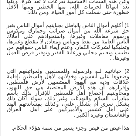
وعن هذه السمات الأساسية تفرعات لا تعد كثرةً، وكلها
تعد انتهاكاً لحرمات الله، منها الخطير ومنها الأقل
خطورة حتى شملت كل أمور الحياة. ومن ذلك:
1) أكلهم أموال الناس بالباطل بجبايتهم أموال الناس بغير
حق شرعه الله من أموال ضرائب وجمارك ومكوس
ورسوم معاملات وغيرها، واستحواذهم على أملاك
الناس العامة من نفط وبوتاس ومعادن لا تنقطع وغيرها،
وتمليكها لشركات الكفار، وعدم إيفاء الناس حقوقهم من
تطبيب وتعليم مجاني ورعاية الفقير وتوفير فرص العمل
وغيرها…
2) خياناتهم لله ولرسوله وللمسلمين ولمواثيقهم التي
وضعوها على أنفسهم، وخذلانهم لأهل فلسطين بإقامة
علاقات ودية مع اليهود المغتصبين لأرض فلسطين،
وإقرارهم أن هذه الأرض المغتصبة هي حق لليهود،
ومحاولتهم إخضاع أهل فلسطين للإقرار بذلك باسم
مبادرات السلام والتهدئات وغير ذلك، سواء أكان ذلك
بشكل سري أم بشكل علني، وكذلك بمساندتهم الهند
على أهل كشمير والأميركيين على أهل العراق
وأفغانستان وغيره الكثير .
هذا غيض من فيض وجزء يسير من سمة هؤلاء الحكام.