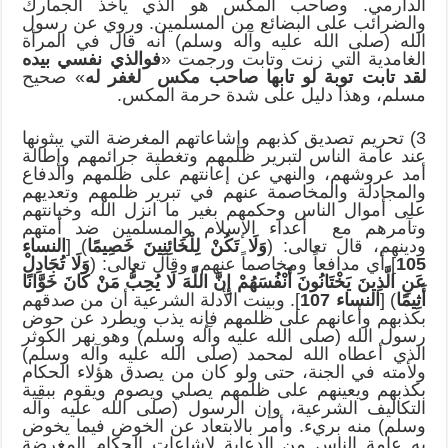
الدارمي. وصاحب المكس هو الذي يأخذ الجمارك
والضرائب على البضائع من المسلمين. وروي عن رسول
الله (صلى الله عليه وآله وسلم) أنه قال في المرأة
الغامدية التي زنت وتابت ورجمت «
فوالذي نفسي بيده
لقد تابت توبة لو تابها صاحب مكس لغفر له
» صحيح
مسلم، وهذا دليل على شدة حرمة المكس.
3) تحريم تصديق كذبهم وإشاعاتهم المغرضة التي يبثونها
عند عامة الناس لتبرير ظلمهم وتغطية جرائمهم وإطالة
أمد عروشهم، والنهي عن إعانتهم على ظلمهم والدفاع
والمجادلة والمخاصمة عنهم في تبرير ظلمهم وتعديهم
على أموال الناس وحكمهم بغير ما انزل الله وخيانتهم
وتآمرهم مع أعداء الإسلام والمسلمين ضد أمتهم
ودينهم، قال تعالى: (
وَلَا تَكُنْ لِلْخَائِنِينَ خَصِيمًا
) [
النساء
105
] أي مدافعاً ومخاصماً عنهم، وقال تعالى: (
وَلَا تُجَادِلْ
عَنِ الَّذِينَ يَخْتَانُونَ أَنْفُسَهُمْ إِنَّ اللَّهَ لَا يُحِبُّ مَنْ كَانَ خَوَّانًا
أَثِيمًا
) [
النساء 107
]. وبينت الأدلة الشرعية أن من صدقهم
بكذبهم وأعانهم على ظلمهم فإنه يذب ويطرد عن حوض
رسول الله (صلى الله عليه وآله وسلم) وهو نهر الكوثر
الذي أعطاه الله لمحمد (صلى الله عليه وآله وسلم)
ولأمته في الجنة، حتى ولو كان من يصدق هؤلاء الحكام
بكذبهم ويعينهم على ظلمهم يصلي ويصوم ويقوم ببقية
التكاليف الشرعية، وإن الرسول (صلى الله عليه وآله
وسلم) منه بريء. وأمر بالابتعاد عن الخوض فيما يخوض
به عامة الناس من الدعاية لإشاعات الحكام المغرضة