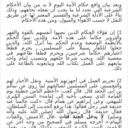
وبعد بيان واقع حكام الأمة اليوم لا بد من بيان الأحكام
الشرعية التي تحدد لنا ما يجب أن نفعله تجاههم، وذلك
بناءً على الأدلة الشرعية والتفسير المعتبر لها عن طريق
النقل لا حسب الأهواء والميول، ومن هذه الأحكام:
1) إن هؤلاء الحكام الذين نصبوا أنفسهم بالقوة والقهر
والتزوير حكاماً على هذه الأمة. والذين تبنوا الحكم
بالأنظمة الوضعية وعدم الحكم بما أنزل الله، والذين
جعلوا للكفار سبيلاً على المسلمين… يحرم قطعاً
اعتبارهم حكاماً شرعيين، ويحرم قطعاً طاعتهم في
معصية الله. ويجب شرعاً خلعهم وتنصيب إمام واحد
يبايعهم على العمل بكتاب الله ويبايعونه بالطاعة على
ذلك.
2) تحريم العمل في أجهزتهم الأمنية ونقل الأخبار لهم
والتجسس على المسلمين لصالحهم لما روي عن سالم
بن أبى الجعد قال: قال كعب: «أعظم الناس خطيئة يوم
القيامة الذي يسعى بأخيه إلى إمامه» السنن الكبرى
للبيهقي. وعن إبراهيم عن همام قال: «كنت جالساً عند
حذيفة فمر رجل فقالوا: هذا يرفع الحديث إلى السلطان،
فقال حذيفة: قال رسول الله (صلى الله عليه وآله
وسلم):
لا يدخل الجنة قتات
-قال الأعمش: والقتات
النمام-» أخرجه مسلم في الصحيح من وجه آخر عن
الأعمش السنن الكبرى للبيهقي، وكذلك فإن من يعمل