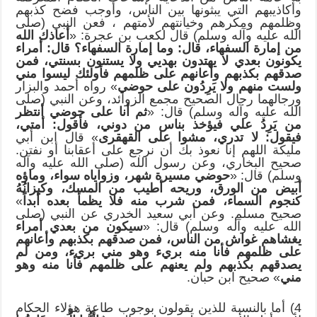
وأكاذيبهم التي يبثونها بين الناس، وأوجب فضح كذبهم
وظلمهم ومكرهم وخيانتهم لأمتهم ، فعن النبي (صلى
الله عليه وآله وسلم) قال لكعب بن عجرة: «
أعاذك الله
من إمارة السفهاء، قال: وما إمارة السفهاء؟ قال: أمراء
يكونون بعدي لا يهتدون بهديي ولا يستنون بسنتي، فمن
صدقهم بكذبهم وأعانهم على ظلمهم فأولئك ليسوا مني
ولست منهم ولا يَرِدُون على حوضي
» رواه أحمد والبزار
ورجالهما رجال الصحيح مجمع الزوائد، وعن النبي (صلى
الله عليه وآله وسلم) قال: «
ثم أنا على حوضي أنتظر
من يَرِدُ علي فيؤخذ بناس من دوني، فأقول: أمتي،
فيقول: لا تدري، مشوا على القهقرى
» قال ابن أبي
مليكة اللهم إنا نعوذ بك أن نرجع على أعقابنا أو نفتن.
صحيح البخاري، وعن رسول الله (صلى الله عليه وآله
وسلم) قال: «
حوضي مسيرة شهر، وزواياه سواء، وماؤه
أبيض من الورق، وريحه أطيب من المسك، وكيزانُهُ
كنجوم السماء، فمن شرب منه فلا يظمأ بعده أبداً
»
صحيح مسلم. وعن أبي سعيد الخدري عن النبي (صلى
الله عليه وآله وسلم) قال: «
سيكون من بعدي أمراء
يغشاهم غواش من الناس، فمن صدقهم بكذبهم وأعانهم
على ظلمهم فأنا منه بريء وهو مني بريء، ومن لم
يصدقهم بكذبهم ولم يعنهم على ظلمهم فأنا منه وهو
مني
» صحيح ابن حبان.
4) أما بالنسبة للذين يقولون بوجوب طاعة هؤلاء الحكام