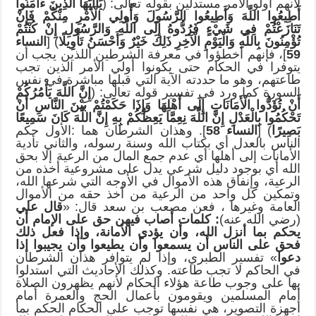
لأنهم أولو الأمر مستدلين بقوله تعالى: (
يَاأَيُّهَا الَّذِينَ ءَامَنُوا
أَطِيعُوا اللَّهَ وَأَطِيعُوا الرَّسُولَ وَأُولِي الْأَمْرِ مِنْكُمْ فَإِنْ
تَنَازَعْتُمْ فِي شَيْءٍ فَرُدُّوهُ إِلَى اللَّهِ وَالرَّسُولِ إِنْ كُنْتُمْ
تُؤْمِنُونَ بِاللَّهِ وَالْيَوْمِ الْآخِرِ ذَلِكَ خَيْرٌ وَأَحْسَنُ تَأْوِيلًا
) [
النساء
59
]، فإنهم أخطؤوا في معرفة الشرطين اللذين يجب أن
يتوفرا في الحكام حتى يكونوا أولي الأمر الذين تجب
طاعتهم، وهو ما حددته الآية التي قبلها مباشرة في نفس
السورة كما ورد في تفسير قوله تعالى: (
إِنَّ اللَّهَ يَأْمُرُكُمْ
أَنْ تُؤَدُّوا الْأَمَانَاتِ إِلَى أَهْلِهَا وَإِذَا حَكَمْتُمْ بَيْنَ النَّاسِ أَنْ
تَحْكُمُوا بِالْعَدْلِ إِنَّ اللَّهَ نِعِمَّا يَعِظُكُمْ بِهِ إِنَّ اللَّهَ كَانَ سَمِيعًا
بَصِيرًا
) [
النساء 58
]. وهذان الشرطان هما :الأول حكم
الناس بالعدل أي بكتاب الله وسنة رسوله، والثاني تأدية
الأمانات إلى أهلها أي عدم جمع المال من الرعية إلا بحق
الله أي بوجود دليل شرعي يدل على مشروعية أخذه من
الرعية، وإنفاق هذه الأموال في الأوجه التي شرعها الله،
وتمكين كل واحد من الرعية من أخذ حقه من الأموال
العامة وغيرها ، فعن مصعب بن سعد قال: «
قال علي
(رضي الله عنه)
: كلمات أصاب فيهن حق على الإمام أن
يحكم بما أنزل الله، وأن يؤدي الأمانة، وإذا فعل ذلك
فحق على الناس أن يسمعوا وأن يطيعوا وأن يجيبوا إذا
دعوا
» تفسير الطبري، وإذا لم يتوافر هذان الشرطان
في الحاكم لا تجب طاعته. وكذلك الأحاديث التي استدلوا
بها على وجوب طاعة هؤلاء الحكام لأنهم يظهرون الصلاة
أمام المسلمين ويقومون بأعمال الحج والعمرة أمام
أجهزة التصوير، هي نفسها توجب على الحكام الحكم بما