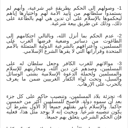
1- وصولهم إلى الحكم بطريقة غير شرعية، وأنهم لم
يستمدوا سلطانهم من تأييد الأمة لهم واختيارها إياهم
ليحكموها بالإسلام على أن تدين هي لهم بالطاعة على
ذلك، وذلك عن طريق بيعة شرعية.
2- عدم الحكم بما أنزل الله، وبالتالي احتكامهم إلى
الطاغوت من دساتير وضعية فرضها الغرب على
المسلمين، واعترافهم بالشرعية الدولية المتمثلة بالأمم
المتحدة وقراراتها التي لا يقرها الشرع الإسلامي.
3- موالاتهم للغرب الكافر وجعل سلطان له على
المسلمين، وصدهم عن دين الله، ومحاربتهم للإسلام
والمسلمين ولحملة الدعوة الإسلامية بشتى الوسائل
والسبل، وتحت لواء الكفار الغربيين ضمن ما يعرف
بالحرب على الإرهاب.
4- تجزئة بلاد المسلمين، وتنصيب حاكم على كل جزء
بعد أن سموه دولة. فأصبح للمسلمين أكثر من خمسين
حاكماً. والإسلام يأمر بقتلهم جميعاً إلا الأول بشرط أن
يكون تنصيبه شرعياً. وبحيث إنه لا يوجد مثل هذا، فعليه
فإن الحكم الشرعي يتعلق بهم جميعاً.