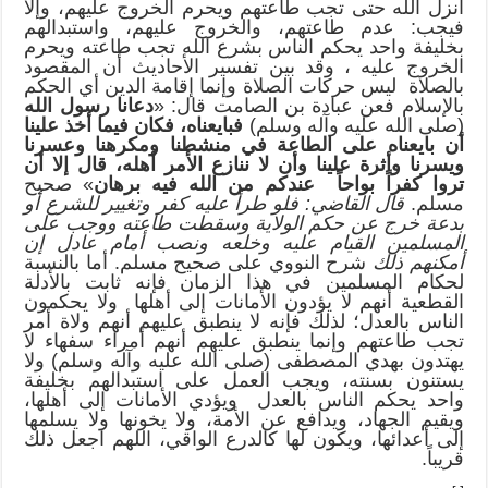
انزل الله حتى تجب طاعتهم ويحرم الخروج عليهم، وإلا
فيجب: عدم طاعتهم، والخروج عليهم، واستبدالهم
بخليفة واحد يحكم الناس بشرع الله تجب طاعته ويحرم
الخروج عليه ، وقد بين تفسير الأحاديث أن المقصود
بالصلاة ليس حركات الصلاة وإنما إقامة الدين أي الحكم
بالإسلام فعن عبادة بن الصامت قال: «
دعانا رسول الله
(صلى الله عليه وآله وسلم)
فبايعناه، فكان فيما أخذ علينا
أن بايعناه على الطاعة في منشطنا ومكرهنا وعسرنا
ويسرنا وأثرة علينا وأن لا ننازع الأمر أهله، قال إلا أن
تروا كفراً بواحاً عندكم من الله فيه برهان
» صحيح
مسلم.
قال القاضي: فلو طرأ عليه كفر وتغيير للشرع أو
بدعة خرج عن حكم الولاية وسقطت طاعته ووجب على
المسلمين القيام عليه وخلعه ونصب أمام عادل إن
أمكنهم ذلك
شرح النووي على صحيح مسلم. أما بالنسبة
لحكام المسلمين في هذا الزمان فإنه ثابت بالأدلة
القطعية أنهم لا يؤدون الأمانات إلى أهلها ولا يحكمون
الناس بالعدل؛ لذلك فإنه لا ينطبق عليهم أنهم ولاة أمر
تجب طاعتهم وإنما ينطبق عليهم أنهم أمراء سفهاء لا
يهتدون بهدي المصطفى (صلى الله عليه وآله وسلم) ولا
يستنون بسنته، ويجب العمل على استبدالهم بخليفة
واحد يحكم الناس بالعدل ويؤدي الأمانات إلى أهلها،
ويقيم الجهاد، ويدافع عن الأمة، ولا يخونها ولا يسلمها
إلى أعدائها، ويكون لها كالدرع الواقي، اللهم اجعل ذلك
قريباً.