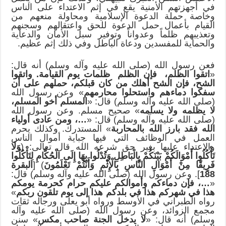
في أجهزتهم الأمنية يقع في إثم الاعتداء على الناس
وخاصة حملة الدعوة الإسلامية ومحاولة منعهم من
القيام بأعمال حمل الدعوة للحق واعتقالهم وسجنهم
وتعذيبهم ظلماً وعدواناً وتوفير سبل الأمان والدعاية
والحماية للمفسدين ودعاة الباطل وفي ذلك إثم عظيم.
فعن رسول الله (صلى الله عليه وآله وسلم) أنه قال:
«
اتقوا الظلم، فإن الظلم ظلمات يوم القيامة. واتقوا
الشح، فإن الشح أهلك من كان قبلكم، حملهم على أن
سفكوا دماءهم واستحلوا محارمهم
» وعن رسول الله
(صلى الله عليه وآله وسلم) قال: «
المسلم أخو المسلم،
لا يظلمه ولا يسلمه
» صحيح مسلم. وعن رسول الله
(صلى الله عليه وآله وسلم) قال: «
…، ومن عادى أولياء
الله فقد بارز الله بالمحاربة
» المستدرك. وكذلك يحرم
العمل في الوظائف التي فيها جباية أموال الناس
والاعتداء عليها بغير حق شرعه الله قال تعالى: (
وَلَا
تَأْكُلُوا أَمْوَالَكُمْ بَيْنَكُمْ بِالْبَاطِلِ وَتُدْلُوا بِهَا إِلَى الْحُكَّامِ لِتَأْكُلُوا
فَرِيقًا مِنْ أَمْوَالِ النَّاسِ بِالْإِثْمِ وَأَنْتُمْ تَعْلَمُونَ
) [
البقرة
188
]. وعن رسول الله (صلى الله عليه وآله وسلم) قال:
«
…، فإن دماءكم وأموالكم عليكم حرام كحرمة يومكم
هذا في شهركم هذا في بلدكم هذا إلى يوم تلقون ربكم
»
رواه الطبراني في الأوسط ورواه أبو يعلى ورجاله ثقات
مجمع الزوائد، وعن رسول الله (صلى الله عليه وآله
وسلم) أنه قال: «
لا يدخل الجنة صاحب مكس
» سنن