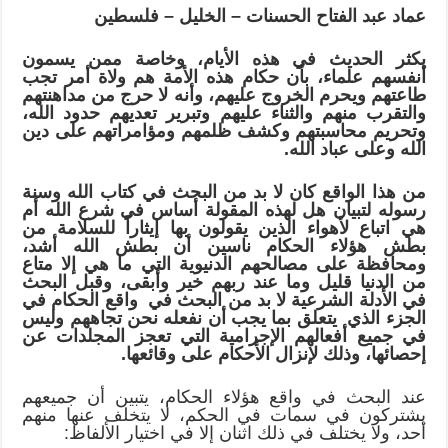
عماد عبد الفتاح الحسنات – الخليل – فلسطين
يكثر الحديث في هذه الأيام، وخاصة ممن يسمون
أنفسهم علماء، بأن حكام هذه الأمة هم ولاة أمر تجب
طاعتهم ويحرم الخروج عليهم، وأنه لا حرج من مداهنتهم
والتقرب منهم والثناء عليهم وتبرير تعديهم حدود الله،
وتحريم محاسبتهم وكشف ظلمهم ومؤامراتهم على دين
الله وعلى عباد الله.
من هذا الواقع كان لا بد من البحث في كتاب الله وسنة
رسوله لتبيان هل لهذه المقولة أساس في شرع الله أم
هي اتباع لأهواء الذين يقولون بها إيثاراً للسلامة من
بطش هؤلاء الحكام ناسين أن بطش الله أشد،
ومحافظة على مصالحهم الدنيوية التي ما هي إلا متاع
من الدنيا قليل وما عند ربهم خير وأبقى، وقبل البحث
في الأدلة الشرعية لا بد من البحث في واقع الحكام في
الجزء الذي يتعلق بما يجب أن نفعله نحن تجاههم وليس
في جميع أفعالهم الإجرامية التي تعجز المجلدات عن
إحصائها، وذلك لإنزال الأحكام على وقائعها.
عند البحث في واقع هؤلاء الحكام، يتبين أن جميعهم
يشتركون في سمات في الحكم، لا يتخلف عنها منهم
أحد، ولا يختلف في ذلك اثنان إلا في اختيار الألفاظ: