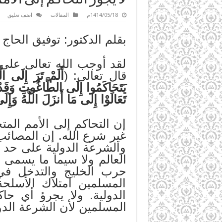
1414/05/18م
المقالات
اضف تعليق
بقلم الدكتور: توفيق الحاج
لقد أوجب الله تعالى على 
قال تعالى: (
أَلَمْ تَرَ إِلَى ال
يَتَحَاكَمُوا إِلَى الطَّاغُوتِ وَقَدْ أ
تَعَالَوْا إِلَى مَا أَنزَلَ اللَّهُ وَ
إن التحاكم إلى الأمم الم
غير شرع الله. إن المصائ
والشرعة الدولية على حد ت
العالم ولا سيما ما يسمى 
حرب الخليج والتدخل في
المسلمين امتلاك الأسلح
الدولية. ولا يجرؤ أي حا
المسلمين لأن الشرعة الدو