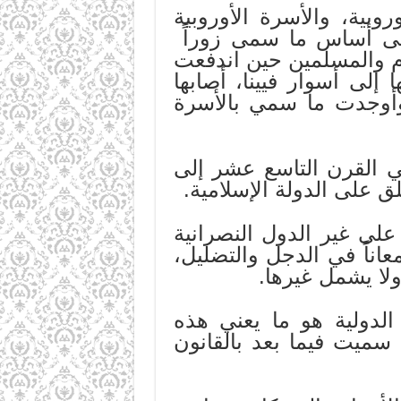
وبية، والأسرة الأوروبية
ى أساس ما سمى زوراً
لام والمسلمين حين اندفعت
إلى أسوار فيينا، أصابها
. وأوجدت ما سمي بالأسرة
في القرن التاسع عشر إلى
ق على الدولة الإسلامية.
على غير الدول النصرانية
معاناً في الدجل والتضليل،
لا يشمل غيرها.
الدولية هو ما يعني هذه
سميت فيما بعد بالقانون