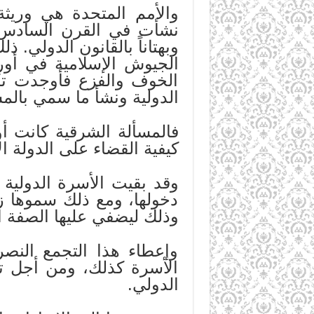
والأمم المتحدة هي وريثة 
نشأت في القرن السادس
وبهتاناً بالقانون الدولي.
الجيوش الإسلامية في أورو
الخوف والفزع فأوجدت تكتل
الدولية ونشأ ما سمي بالمس
فالمسألة الشرقية كانت أو
كيفية القضاء على الدولة ا
وقد بقيت الأسرة الدولية 
دخولها، ومع ذلك سموها زورا
وذلك ليضفي عليها الصفة ا
وإعطاء هذا التجمع النصر
الأسرة كذلك، ومن أجل تن
الدولي.