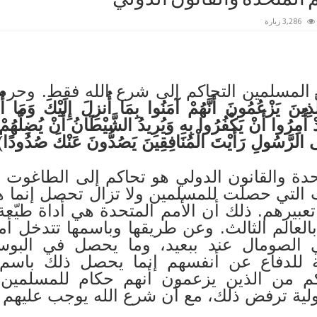
3,286 زيارة
المسلمين التحاكم إلى شرع الله فقط. وحرم 
َّذِينَ يَزْعُمُونَ أَنَّهُمْ آمَنُوا بِمَا أُنزِلَ إِلَيْكَ وَمَا 
ُمِرُوا أَنْ يَكْفُرُوا بِهِ وَيُرِيدُ الشَّيْطَانُ أَنْ يُضِلَّهُمْ 
إِلَى الرَّسُولِ رَأَيْتَ الْمُنَافِقِينَ يَصُدُّونَ عَنْكَ صُدُودًا
.
تحدة والقانون الدولي هو تحاكم إلى الطاغو
ب التي حصلت للمسلمين ولا تزال تحصل إنما ه
عبيرهم. ذلك أن الأمم المتحدة هي أداة طيّعة
بالعالم الثالث. وعن طريقها وباسمها تتدخل أم
 الصومال عند ببعيد، وما يحصل في البو
ة للدفاع عن أنفسهم إنما يحصل ذلك باسم 
كم من الذين يزعمون أنهم حكام للمسلمين 
لية ترفض ذلك، مع أن شرع الله يوجب عليهم 