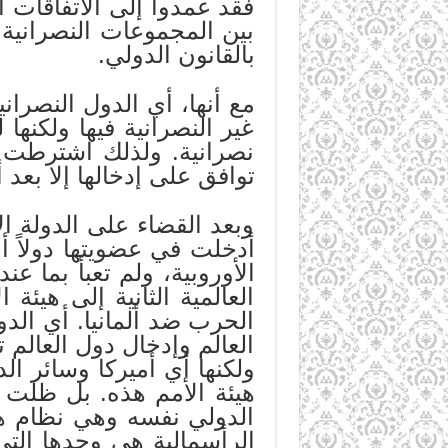
فقد عمدوا إلى الاتفاقات ا
بين المجموعات النصرانية 
بالقانون الدولي.
مع أنها، أي الدول النصر
غير النصرانية فيها ولكنها
نصرانية. ولذلك اشترطت عل
توافق على إدخالها إلا بعد
وبعد القضاء على الدولة ا
أدخلت في عضويتها دولاً أخ
الأوروبية، ولم تعبأ بما 
العالمية الثانية إلى هيئة
الحرب ضد ألمانيا. أي الدو
العالم وإدخال دول العالم
ولكنها أي أميركا وسائر ال
هيئة الأمم هذه. بل ظلت 
الدولي نفسه وهي نظام هيئ
الرأسمالية هي وحدها الت