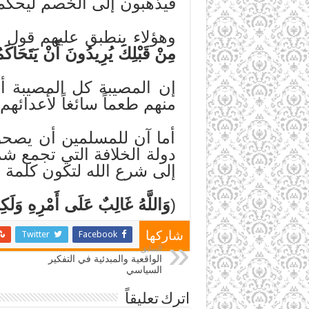
فيذهبون إلى الخصم ليحكم ل
وهؤلاء ينطبق عليهم قول ال
مِنْ قَبْلِكَ يُرِيدُونَ أَنْ يَتَحَاكَ
إن المصيبة كل المصيبة أن
منهم طعماً سائغاً لأعدائهم.
أما آن للمسلمين أن يصحو
دولة الخلافة التي تجمع ش
إلى شرع الله لتكون كلمة ال
(
وَاللَّهُ غَالِبٌ عَلَى أَمْرِهِ وَلَكِن
Twitter
Facebook
شاركها
السابق
الواقعية والمبدئية في التفكير
السياسي
اترك تعليقاً