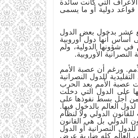
 الأعراف التي كانت سائدة
 قواعد دولية أو ما يسمى
سع عشر بدخول بعض الدول
لى أساس أنها دول أوروبية
 في شؤونها الدولية، ولم
النصرانية الأوروبية.
أمم. ورغم أن عصبة الأمم
لتقليدية للدول النصرانية
لت عصبة الأمم بعد الحرب
يتها على الدول التي دخلت
ا ومن أجل بسط نفوذها على
ول العالم بالدخول فيها.
للقانون الدولي ولا لنظام
ن الدولي بل هي القانون
لدول النصرانية أو الدول
ي العالم كله ضاربة عرض