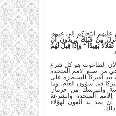
عليهم التحاكم إلى غيره.
أُنزِلَ مِنْ قَبْلِكَ يُرِيدُونَ أَنْ
ضَلاَلاً بَعِيدًا
*
وَإِذَا قِيلَ لَهُمْ
)
ت لأن الطاغوت هو كل شرع
ي من صنع الأمم المتحدة
 بيد أميركا للسيطرة على
يركا في شؤون العام. وما
سنة والهرسك من حرمان
الأمم المتحدة والشرعة
أن يمد يد العون لهؤلاء
ذلك.