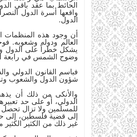
الحائط بما عقد باقي الد
واقعها أسرة الدول النصران
الدول.
أن وجود هذه المنظمات التي
العالم ودوله وشعوبه. فوجو
يشكل خطراً على الدول وخ
وضوح الشمس في رابعة الن
فباسم القانون الدولي والش
شؤون الدول والشعوب وتستط
والأنكى من ذلك أن يذهب
الدولي، أو على حد تعبير
للمسلمين ولا تزال تحصل من
إلى قضية فلسطين، إلى حرب
غير ذلك من الكثير الكثير 