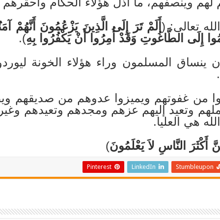
هم وينصفهم، ما أذل هؤلاء الحكام وأحقرهم فب
له تعالى: (
أَلَمْ تَرَ إِلَى الَّذِينَ يَزْعُمُونَ أَنَّهُمْ آمَن
مُوا إِلَى الطَّاغُوتِ وَقَدْ أُمِرُوا أَنْ يَكْفُرُوا بِهِ
).
 ينساق المسلمون وراء هؤلاء الخونة ليوردو
ا من غفوتهم ويميزوا عدوهم من صديقهم ويطي
ملهم وتعيد إليهم عزهم ومجدهم وتعيدهم وغير
له هي العليا.
َّ أَكْثَرَ النَّاسِ لاَ يَعْلَمُونَ
)
Pinterest
LinkedIn
Stumbleupon