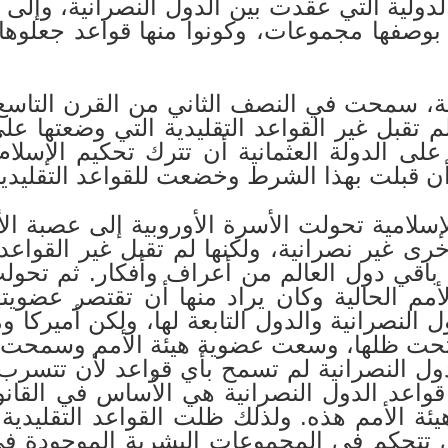
لدولية التي عقدت بين الدول النصرانية، وإلى
بوصفها مجموعات، وكونوا منها قواعد جعلوها
انية، سمحت في النصف الثاني من القرن التا
 لم تقبل غير القواعد التقليدية التي وضعتها ع
ى الدولة العثمانية أن تترك تحكيم الإسلام
 أن قبلت بهذا الشرط وخضعت للقواعد التقليدية 
لإسلامية تحولت الأسرة الأوروبية إلى عصبة ال
رى غير نصرانية، ولكنها لم تقبل غير القواعد ا
عند باقي دول العالم من أعراف وأفكار. ثم تحو
 الأمم الحالية وكان يراد منها أن تقتصر عضو
ل النصرانية والدول التابعة لها، ولكن أميرك
 تحت ظلها، وسعت عضوية هيئة الأمم وسمحت لد
دول النصرانية لم تسمح بأي قواعد لأن تتسرب 
قواعد الدول النصرانية هي الأساس في القانو
ة الأمم هذه. ولذلك ظلت القواعد التقليدية ل
ي تتحكم في المجموعات البشرية الموجودة ف