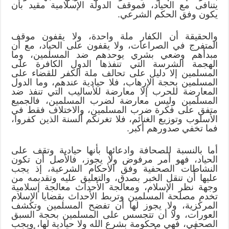
يتنافى مع الحياد، فموقف الدولة الإسلامية مقيد بأن
يكون وفق الحكم الشرعي.
والحقيقة أن الكفار ملة واحدة، ولا يقفون موقف
المتفرج في الصراعات، ولا يقفون على الحياد، مع أن
مبدأهم وضعي بشري يوحدهم ضد المسلمين، وما
الهجمة الشرسة التي تنفذها الدول الكافرة على
المسلمين إلا دليل على تحالف ملة الكفر للقضاء على
المسلمين بحجة الإرهاب، فلا حيادية عندهم، وما الدول
المعارضة للحرب إلا معارضة للأساليب التي تنفذ ضد
المسلمين وليس معارضة لضرب المسلمين، فالجميع
متفق على فكرة ضرب المسلمين، والاختلاف فقط في
الأسلوب وتوزيع الغنائم، فلا تغرنكم ألسنة الذين كفروا،
فما تخفي صدورهم أكبر.
أما بالنسبة للصحافة وادعائها بأنها حيادية وتقف على
الحياد، فهو أمر مرفوض ولا يجوز، فالأصل أن تكون
النشاطات الصحفية وفق الأحكام الشرعية، إذ يجب
عليها أن تنقل الخبر بصدق، والتعليق عليه وتقديمه من
وجهة نظر الإسلام، ومعالجة الأحداث معالجة إسلامية
تخدم مصلحة المسلمين وتربط الأحداث بقضايا الإسلام
المركزية، ولا يجوز لها أن تفضح المسلمين وتكشف
العورات، ولا أن تتجسس على المسلمين بحجة السبق
الصحفي، فهي محكومة بشرع الله ولا حيادية لها، ويجب