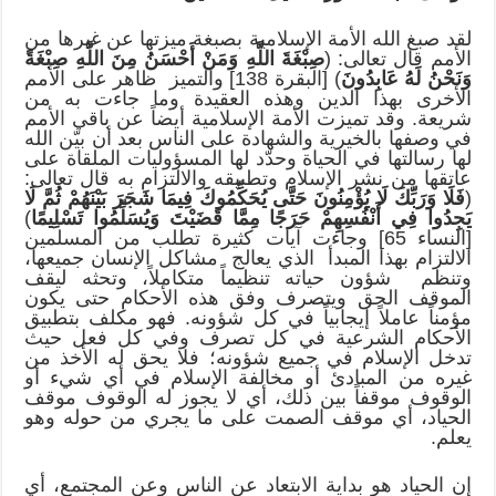
لقد صبغ الله الأمة الإسلامية بصبغة ميزتها عن غيرها من
الأمم قال تعالى: (
صِبْغَةَ اللَّهِ وَمَنْ أَحْسَنُ مِنَ اللَّهِ صِبْغَةً
وَنَحْنُ لَهُ عَابِدُونَ
) [البقرة 138] والتميز ظاهر على الأمم
الأخرى بهذا الدين وهذه العقيدة وما جاءت به من
شريعة. وقد تميزت الأمة الإسلامية أيضاً عن باقي الأمم
في وصفها بالخيرية والشهادة على الناس بعد أن بيّن الله
لها رسالتها في الحياة وحدّد لها المسؤوليات الملقاة على
عاتقها من نشر الإسلام وتطبيقه والالتزام به قال تعالى:
(
فَلَا وَرَبِّكَ لَا يُؤْمِنُونَ حَتَّى يُحَكِّمُوكَ فِيمَا شَجَرَ بَيْنَهُمْ ثُمَّ لَا
يَجِدُوا فِي أَنْفُسِهِمْ حَرَجًا مِمَّا قَضَيْتَ وَيُسَلِّمُوا تَسْلِيمًا
)
[النساء 65] وجاءت آيات كثيرة تطلب من المسلمين
الالتزام بهذا المبدأ الذي يعالج مشاكل الإنسان جميعها،
وتنظم شؤون حياته تنظيماً متكاملاً، وتحثه ليقف
الموقف الحق ويتصرف وفق هذه الأحكام حتى يكون
مؤمناً عاملاً إيجابياً في كل شؤونه. فهو مكلف بتطبيق
الأحكام الشرعية في كل تصرف وفي كل فعل حيث
تدخل الإسلام في جميع شؤونه؛ فلا يحق له الأخذ من
غيره من المبادئ أو مخالفة الإسلام في أي شيء أو
الوقوف موقفاً بين ذلك، أي لا يجوز له الوقوف موقف
الحياد، أي موقف الصمت على ما يجري من حوله وهو
يعلم.
إن الحياد هو بداية الابتعاد عن الناس وعن المجتمع، أي