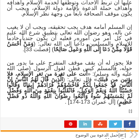
عليها أن تربط الأحداث وتوظفها لخدمة الإسلام وأهدافه
وأهداف حملة الدعوة بإقامة دولة الإسلام، ويجب أن
يكون موقف الصحافة نابعاً من وجهة نظر الإسلام.
إن المسلم أمامه هدف يجب تحقيقه، ويجب أن لا يغيب
عن باله، وهو رضوان الله تعالى بتطبيق شرع الله عليه
في كل أمر من أموره، فعليه أن يكون جندياً خادماً
للإسلام والمسلمين، داعياً إلى الله تعالى: (
وَمَنْ أَحْسَنُ
قَوْلًا مِمَّنْ دَعَا إِلَى اللَّهِ وَعَمِلَ صَالِحًا
) [فصلت 33].
فلا يجوز له أن يقف موقف المتفرج على ما يدور من
حوله، فالمسلم كيس فطن لقول الرسول (صلى الله
عليه وآله وسلم): «
أنت على ثغرة من ثغر الإسلام، فلا
يؤتين من قبلك
» قال تعالى: (
الَّذِينَ قَالَ لَهُمُ النَّاسُ إِنَّ
النَّاسَ قَدْ جَمَعُوا لَكُمْ فَاخْشَوْهُمْ فَزَادَهُمْ إِيمَانًا وَقَالُوا
حَسْبُنَا اللَّهُ وَنِعْمَ الْوَكِيلُ، فَانْقَلَبُوا بِنِعْمَةٍ مِنَ اللَّهِ وَفَضْلٍ
لَمْ يَمْسَسْهُمْ سُوءٌ وَاتَّبَعُوا رِضْوَانَ اللَّهِ وَاللَّهُ ذُو فَضْلٍ
عَظِيمٍ
) [آل عمران 173-174] .
[:]
السابق
[:ar]حمل الدعوة بين الوضوح