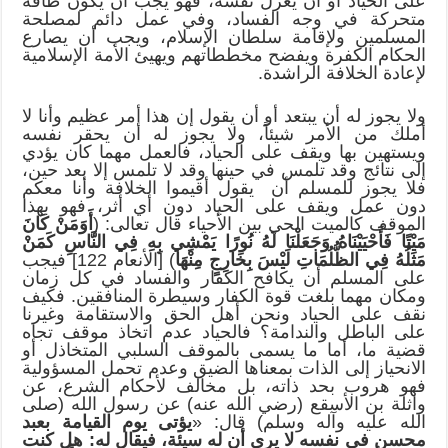
على الحياد أو أن يعزل نفسه، فهو يجب أن يكون طاقة
متحركة في وجه الفساد، وفي عمل دائم لمصلحة
المسلمين ولإقامة سلطان الإسلام، ويجب أن يصارع
الحكام الكفرة ويفضح مخططاتهم ويهيئ الأمة الإسلامية
لإعادة الخلافة الراشدة.
ولا يجوز له أن يبتعد أو أن يقول إن هذا أمر عظيم وأنا لا
أملك من الأمر شيئاً، ولا يجوز له أن يحقر نفسه
ويستهين بها ويقف على الحياد، فالعمل مهما كان يؤدي
إلى نتائج وقد تلمس في حينها وقد لا تلمس إلا بعد حين،
فلا يجوز للمسلم أن يقول أقيموا الخلافة وأنا معكم
دون عمل ويقف على الحياد دون أي أثر، فهو بهذا
الموقف كالميت الحي بين الأحياء قال تعالى: (
أَوَمَنْ كَانَ
مَيْتًا فَأَحْيَيْنَاهُ وَجَعَلْنَا لَهُ نُورًا يَمْشِي بِهِ فِي النَّاسِ كَمَنْ
مَثَلُهُ فِي الظُّلُمَاتِ لَيْسَ بِخَارِجٍ مِنْهَا
) [الأنعام 122] فيجب
على المسلم أن يكافح الكفار والفساد في كل زمان
ومكان مهما بلغت قوة الكفار وسيطرة المنافقين. فكيف
نقف على الحياد ونحن أهل الحق والاستقامة وغيرنا
على الباطل والندامة؟ فالحياد عدم اتخاذ موقف تجاه
قضية ما، أما ما يسمى بالموقف السلبي المتخاذل أو
الانحياز إلى الذات بمعناها الضيق وعدم تحمل المسؤولية
فهو هروب بحد ذاته، بل مخالف لأحكام الشرع، عن
واثلة بن الأسقع (رضي الله عنه) عن رسول الله (صلى
الله عليه وآله وسلم) قال: «
يؤتى يوم القيامة بعبد
محسن في نفسه لا يرى أن له سيئة، فيقال له: هل كنت