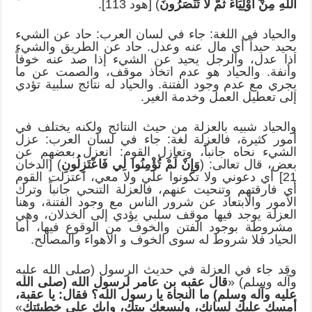
اللَّهِ مِنْ أَوْلِيَاءَ ثُمَّ لَا تُنْصَرُونَ
) [هود 113].
والحياد في اللغة: جاء في لسان العرب: حاد عن الشيء
يحيد حيداً أي مال عنه وعدل. حاد عن الطريق والشيء
اذا عدل، والرجل يحيد عن الشيء إذا صد عنه خوفاً
وأنفة. والحياد هو عدم اتخاذ موقف، والصمت عن ما
يجري مع عدم وجود الفتنة. والحياد له نتائج سلبية تؤدي
إلى تعطيل العمل وخدمة الغير.
والحياد شبيه بالعزلة من حيث النتائج ولكنه يختلف في
أمور كثيرة، فالعزلة لغة: جاء في لسان العرب: عزل
الشيء نحاه جانباً، وتعازل القوم: انعزل بعضهم عن
بعض، قال تعالى: (
وَإِنْ لَمْ تُؤْمِنُوا لِي فَاعْتَزِلُونِ
) [الدخان
21] أي دعوني ولا تكونوا علي ولا معي، اعتزلت القوم
أي فارقتهم وتنحيت عنهم، فالعزلة التنحي جانباً وترك
الأمور والابتعاد عن شرور الناس مع وجود الفتنة، وهنا
العزلة يوجد فيها موقف سلبي يؤدي إلى الخذلان، وهي
مشروطة بوجود الفتن والخوف من الوقوع فيها، أما
الحياد فلا شروط له سوى الخوف و الأهواء والمصالح.
وقد جاء في العزلة في حديث الرسول (صلى الله عليه
وآله وسلم) «
قال عقبه بن عامر لرسول الله (صلى الله
عليه وآله وسلم) ما النجاة يا رسول الله؟ فقال: يا عقبة،
أمسك عليك لسانك، وليسعك بيتك، وابكِ على خطيئتك
»