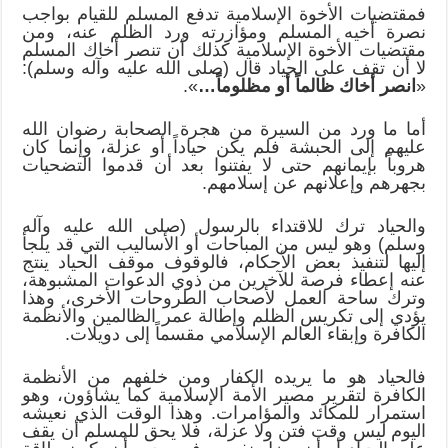
فمقتضيات الأخوة الإسلامية تدفع المسلم للقيام بواجب
نصرة أخيه المسلم ومؤازرته ورد الظلم عنه، ومن
مقتضيات الأخوة الإسلامية كذلك أن تنصر أخاك المسلم
لا أن تقف على الحياد قال (صلى الله عليه وآله وسلم):
«
انصر أخاك ظالماً أو مظلوماً…
».
أما ما ورد من السيرة من هجرة الصحابة رضوان الله
عليهم إلى الحبشة فلم يكن حياداً أو عزلة، وإنما كان
هروباً بإيمانهم حتى لا يفتنوا بعد أن قدموا التضحيات
بجهرهم وإعلانهم عن إسلامهم.
والحياد ترك للاقتداء بالرسول (صلى الله عليه وآله
وسلم) وهو ليس من المباحات أو الأساليب التي قد يلجأ
إليها لتنفيذ بعض الأحكام، فالوقوف موقف الحياد ينتج
عنه إعطاء فرصة للآخرين من ذوي الدعوات المشبوهة،
وترك ساحة العمل لأصحاب الطروحات الأخرى، وهذا
يؤدي إلى تكريس الظلم وإطالة عمر الظالمين والأنظمة
الكافرة وإبقاء العالم الإسلامي مقسماً إلى دويلات.
فالحياد هو ما يريده الكفار ومن خلفهم من الأنظمة
الكافرة لتقرير مصير الأمة الإسلامية كما يشاؤون، وهو
استمرار للمكائد والمؤامرات. وهذا الوقت الذي نعيشه
اليوم ليس وقت فتن ولا عزلة، فلا يحق للمسلم أن يقف