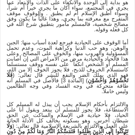
هو بداية إلى الوحدة والانكفاء على الذات والابتعاد عما
يجري في المجتمع، سواء أكان ما يجري خيراً أم شراً،
وسواء أطبق الإسلام أم لم يطبق . والوقوف موقف
المتفرج مع معرفته بما يجري، وهذا غالباً ما يكون وفق
مصالح شخصية، فالمسلم مأمور بتطبيق شرع الله في
كل فعله وقوله.
أما الوقوف على الحيادية فيرجع لعدة أسباب منها: الجبن
والوهن، وهو حب الدنيا وكراهية الموت، وعدم تحمل
المسؤولية والهروب منها، والخوف على المصالح. وعلى
هذا فالحياد والحيادية مرض من الأمراض التي إن أصابت
المسلم أو الشخص انكفأ على نفسه ووقف مستسلماً
كاستسلام الخروف للذبح، فلا يجوز الخوف إلا من الله،
فهو الذي يملك الضر والنفع للبشر قال تعالى: (
فَلَا
تَخْشَوْهُمْ وَاخْشَوْنِ
) [المائدة 3] فالأصل في المسلم أنه
طاقة متحركة في وجه الفساد وفي وجه الظالمين
وليس خاملاً.
والالتزام بأحكام الإسلام يجب أن يبذل له المسلم كل
الاستطاعة، فلا يجوز للمسلم أن يبتعد ويقول أنا على
الحياد، فلا حيادية في الإسلام والساكت عن الحق
شيطان أخرس، وهو بسكوته يخالف كل الأدلة الحاثة
على العمل والالتزام بالشريعة الإسلامية قال تعالى: (
وَلَا
تَرْكَنُوا إِلَى الَّذِينَ ظَلَمُوا فَتَمَسَّكُمُ النَّارُ وَمَا لَكُمْ مِنْ دُونِ