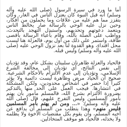
أما ما ورد في سيرة الرسول (صلى الله عليه وآله
وسلم) أنه قبل النبوة كان يعتزل الناس في الغار، وكان
يتقزز مما هم عليه من علاقات وما يحملون من أفكار،
وحين نزل عليه الوحي بالرسالة صار يخالط الناس
ويتعمد دعوتهم وتحديهم، واستبدل التهجد بالتحدث،
وواظب على الصلة بالله، وقام بأعباء الرسالة بأقصى
طاقة، واستمر على ذلك من أول يوم، فالعزلة هنا ليست
محل اقتداء، وهو القدوة لنا بعد نزول الوحي عليه (صلى
الله عليه وآله وسلم) وليس قبله.
فالحياد والعزلة ظاهرتان سلبيتان بشكل عام، وقد تؤديان
إلى نفس النتائج، أي تؤديان إلى مخالفة الشرع
الإسلامي، وتؤديان إلى عدم الالتزام بالأحكام الشرعية.
صحيح أن الحياد مرض وظاهرة ليست دائمية ولا يؤثر
كثيراً إذا حصر في أشخاص محدودين، ولكن المشكلة
في انتشارها. فيجب العمل على الحد منها بالتذكير
بضرورة الالتزام بشرع الله، فالمسلم مأمور بأن يهتم
بأمور المسلمين وليس التفرج عليهم، قال (صلى الله
عليه وآله وسلم): «
… ومن لم يهتم بأمر المسلمين
فليس منهم
» وهذا يتطلب من المسلم أن يدافع عن
أخيه المسلم، وأن يقوم بكل مقتضيات الأخوة ولا يظلمه
ولا يخذله، فالحياد هو موقف المتخاذلين.