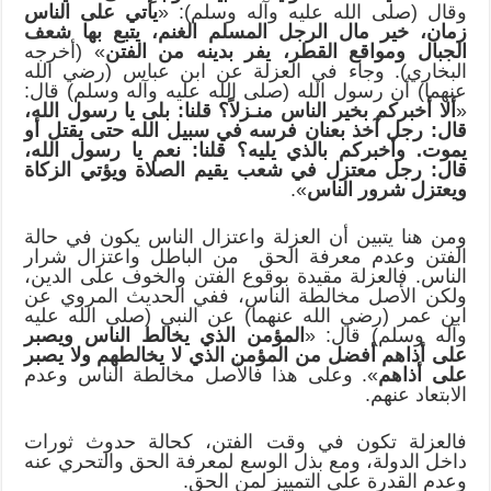
وقال (صلى الله عليه وآله وسلم): «
يأتي على الناس
زمان، خير مال الرجل المسلم الغنم، يتبع بها شعف
الجبال ومواقع القطر، يفر بدينه من الفتن
» (أخرجه
البخاري). وجاء في العزلة عن ابن عباس (رضي الله
عنهما) أن رسول الله (صلى الله عليه وآله وسلم) قال:
«
ألا أخبركم بخير الناس منـزلاً؟ قلنا: بلى يا رسول الله،
قال: رجل آخذ بعنان فرسه في سبيل الله حتى يقتل أو
يموت. وأخبركم بالذي يليه؟ قلنا: نعم يا رسول الله،
قال: رجل معتزل في شعب يقيم الصلاة ويؤتي الزكاة
ويعتزل شرور الناس
».
ومن هنا يتبين أن العزلة واعتزال الناس يكون في حالة
الفتن وعدم معرفة الحق من الباطل واعتزال شرار
الناس. فالعزلة مقيدة بوقوع الفتن والخوف على الدين،
ولكن الأصل مخالطة الناس، ففي الحديث المروي عن
ابن عمر (رضي الله عنهما) عن النبي (صلى الله عليه
وآله وسلم) قال: «
المؤمن الذي يخالط الناس ويصبر
على أذاهم أفضل من المؤمن الذي لا يخالطهم ولا يصبر
على أذاهم
». وعلى هذا فالأصل مخالطة الناس وعدم
الابتعاد عنهم.
فالعزلة تكون في وقت الفتن، كحالة حدوث ثورات
داخل الدولة، ومع بذل الوسع لمعرفة الحق والتحري عنه
وعدم القدرة على التمييز لمن الحق.