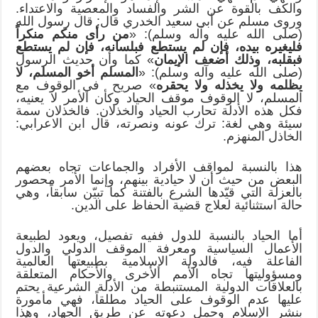
والكف بالقوة عن الشر والفساد والمعصية والاعتداء.
وروى مسلم عن أبى سعيد الخدري قال: قال رسول الله
(صلى الله عليه وآله وسلم): «
من رأى منكم منكراً
فليغيره بيده، فإن لم يستطع فبلسانه، فإن لم يستطع
فبقلبه، وذلك أضعف الإيمان
» كما وأن حديث الرسول
(صلى الله عليه وآله وسلم): «
المسلم أخو المسلم، لا
يظلمه ولا يخذله ولا يحقره
» صريح في الوقوف مع
المسلم، لا الوقوف موقف الحياد وكأن الأمر لا يعنيه،
فكل هذه الأدلة تحارب الحياد والخذلان. فالخذلان سمة
سيئة وهي لغة: ترك عونه ونصرته، قال ابن الاعرابي:
الخاذل المنهزم.
هذا بالنسبة لمواقف الأفراد والجماعات تجاه بعضهم
البعض من حيث أن لا حيادية بينهم، وإنما الأمر محصور
بالعزلة التي قيّدها الشرع بالفتنة كما تبيّن سابقاً، وهي
حالة استثنائية لعلاج قضية الحفاظ على الدين.
أما الحياد بالنسبة للدول ففيه تفصيل، ويعود لطبيعة
الأعمال السياسية ومعرفة الموقف الدولي والدول
الفاعلة فيه، فالدولة الإسلامية بطبيعتها العالمية
ومسؤوليتها تجاه الأمم الأخرى والأحكام المتعلقة
بالعلاقات الدولية المستنبطة من الأدلة الشرعية يحتم
عليها عدم الوقوف على الحياد مطلقاً، فهي مأمورة
بنشر الإسلام وحمل دعوته عن طريق الجهاد، وهذا