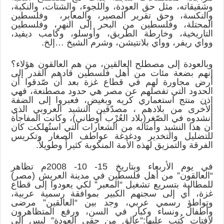
وشقيقاته، مثل حق العودة، واللجوء، والشتات، والنكبة،
والنكسة، وحق تقرير المصير، والمعابر، وفلسطين
المحتلة، وفلسطين من البحر إلى النهر، وفلسطين
التاريخية، وخارطة الطريق، وأوسلو، وكامب ديفيد،
وواي ريفر، وواي بلانتيشن، وشرم الشيخ …إلخ.
وبالعودة إلى مصطلح العالقين، من هم العالقون هؤلاء؟
إنهم بضعة مئات من أهل فلسطين قادهم القدر إلى
أرض مجاورة لهم في قطاع غزة بعد أن صّدقوا أن
الحدود التي تفصلهم عن مصر هي حدود مصطنعة، فهي
إذن منتج استعماري كريه وبغيض، فعبروا إلى الضفة
الأخرى من بلادهم ، مصدّقين النشيد العروبي الذي
أنشدوه في الصّغر(بلاد العُرْب أوطاني)، وكانت المفاجأة
أن هذا النشيد وأمثاله من الشعارات التي استُهلكت كان
للتضليل والتخدير ودغدغة عواطف الصغار وتكريس
الفرقة والتمزيق لهذه الأمة المنكوبة كثيراً وطويلاً.
في يوم الأربعاء وبتاريخ 15- 10- 2008م تظاهر
“العالقون” من أهل فلسطين في مدينة العريش (مصر)
للمطالبة بتسريع تشغيل “المعبر” لكي يعودوا إلى قطاع
غزة، أي إلى سجنهم الكبير بموافقة رسمية عربية،
وتواطؤ رسمي عربي، وجد بين “العالقين” مرضى
وأطفال ونساء وكبار في السن، ورفع المتظاهرون
لافتات كُتب عليها:”عالق من حقي العودة” ليس إلى