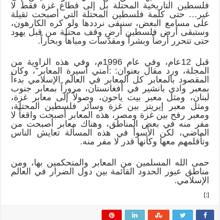
فلسطين التاريخية المحتلة بل إلى قطاع غزة فقط لا
غير… حتى كلمة فلسطين المحتلة التي أصبحت ثقيلة
على مسامع البعض، سنبقى نرددها ولو كره الكارهون،
وستبقى أرض فلسطين أرض وقف محتلة من قبل يهود
حتى تتحرر أرضاً وبشراً ومقدّسات ومياهاً وبحاراً.
قبل 12عام، وفي عام 1996م، وفي هذه الزاوية من
المجلة، ورد مقال بعنوان: :أمتي أسيرة المعابر”، وكان
المقصود بالمعابر كل المعابر في العالم الإسلامي بدءاً
بمعبر وادي بانشير في أفغانستان، مروراً بمعابر جنوب
لبنان، ومثل معبر بيت ياحون، وصولاً إلى معابر غزة،
ومثل معبر إيريتز بين غزة وسائر فلسطين المحتلة،
ومعبر رفح بين غزة ومصر، هذه المعابر أصبحت واقعاً لا
مفر منه في بعض المناطق، وهناك معابر أصبحت من
الماضي، لكن الأسوأ في هذه المسألة تعايش الناس
وتأقلمهم معها وكأنها قدر لا مفر منه.
حمى الله المسلمين من المعابر والمتحكمين بها، ومن
مناطق عبور الحدود القائمة بين دول الضرار في العالم
الإسلامي.
[:]