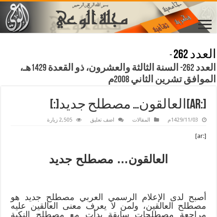
العدد 262
-
العدد 262- السنة الثالثة والعشرون، ذو القعدة 1429هـ،
الموافق تشرين الثاني 2008م
[:ar]العالقون… مصطلح جديد[:]
1429/11/03م
المقالات
اضف تعليق
2,505 زيارة
[:ar]
العالقون… مصطلح جديد
أصبح لدى الإعلام الرسمي العربي مصطلح جديد هو
مصطلح العالقين، ولمن لا يعرف معنى العالقين عليه
مراجعة مصطلحات سابقة بدأت مع مصطلح النكبة