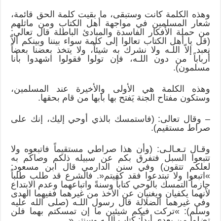
وهذه الكلمة كانت وستبقى، ما بقيت كلمة الحق قائمة،
شعار المسلمين في مواجهة أهل الكتاب ومن ماثلهم
من حملة الأفكار الفاسدة والمبادئ الباطلة قال تعالى:
(قل يا أهل الكتاب تعالوا إلى كلمة سواء بيننا وبينكم ألاّ
نعبد إلاّ اللـه ولا نشرك به شيئاً، ولا يتخذ بعضنا بعضاً
أرباباً من دون اللـه، فإن تولوا فقولوا اشهدوا بأنا
مسلمون).
وهذه الكلمة هي الأولى والأخيرة عند المسلمين،
وستكون مفتاح الجنة يَفتح بها بابها من قام بحقها.
– وقال تعالى: (فاستمسك بالذي أوحي إليك، إنك على
صراط مستقيم).
وقـال تـعـالـى: (وأن هذا صراطي مستقيماً فاتبعوه ولا
تتبعوا السبل فتفرق بكم عن سبيله ذلكم وصاكم به
لعلكم تتقون) وفي سنن الدارمي قال ابن مسعود:
»اتبعوا ولا تبتدعوا فقد كفيتم«. فالشرع قد طلب طلباً
جازماً التمسك بالوحي كتاباً وسنةً واتباعهما وعدم الابتداع
لأنهما يكفيان ويغنيان عن الأخذ من غيرهما ففيهما الهدى
وفي غيرهما الضلالة قال رسول اللـه (صلى الله عليه
وسلم): »تركت فيكم شيئين ما إن تمسكتم بهما فلن
تضلوا من بعدي أبداً: كتاب اللـه وسنتي«.