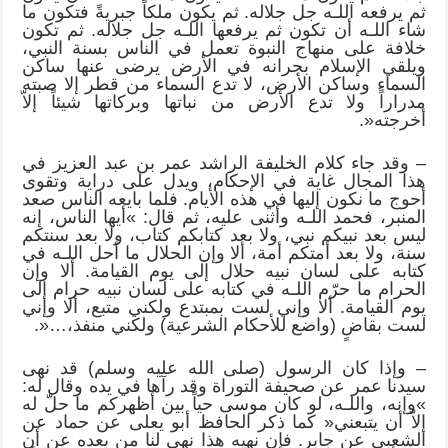
ثم يرفعه اللـه جل جلاله. ثم يكون ملكاً جبريةً فتكون ما
شاء اللـه أن تكون ثم يرفعها اللـه جل جلاله. ثم تكون
خلافة على منهاج النبوة تعمل في الناس بسنة النبي،
ويلقي الإسلام بجرانه في الأرض يرضى عنها ساكن
السماء وساكن الأرض، لا تدع السماء من قطر إلا صبته
مدراراً ولا تدع الأرض من نباتها وبركاتها شيئاً إلاّ
أخرجته«.
– وقد جاء كلام الخليفة الراشد عمر بن عبد العزيز في
هذا المجال غاية في الإحكام، ويدل على دراية وتقوى
أحوج ما نكون إليها في هذه الأيام. فلما بايعه الناس صعد
المنبر، فحمد اللـه وأثنى عليه، ثم قال: »أيها الناس، إنه
ليس بعد نبيكم نبي، ولا بعد كتابكم كتاب، ولا بعد سنتكم
سنة، ولا بعد أمتكم أمة، ألا وإن الحلال ما أحل اللـه في
كتابه على لسان نبيه حلال إلى يوم القيامة. ألا وإن
الحرام ما حرّم اللـه في كتابه على لسان نبيه حرام إلى
يوم القيامة. ألا وإني لست بمبتدع ولكني متبع، ألا وإني
لست بقاضٍ (واضع للأحكام الشرعية) ولكني منفذ،…«.
– وإذا كان الرسول (صلى الله عليه وسلم) قد نهى
سيدنا عمر عن صحيفة التوراة وقد رآها في يده وقال له:
»وإنه، واللـه، لو كان موسى حياً بين أظهركم ما حلّ له
إلاّ أن يتبعني« كما ذكر الحافظ أبو يعلى عن حماد عن
الشعبي عن جابر. فإن نهيه هذا نهي لنا من بعده عن أن