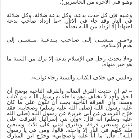
وهـو فـي الآخرة من الخاسرين).
وعليه فإن كل حدث بدعة، وكل بدعة ضلالة، وكل ضلالة
في النار وقد جاء في الآثار: »ما ازداد صاحب بدعة
اجتهاداً إلا ازداد من اللـه بعداً«.
و»مـن مــشــى إلـى صـاحـب بــدعــة مــشــى إلى
هدم الإسلام«.
و»لا يحدث رجل في الإسلام بدعة إلا ترك من السنة ما
هو خير منها«.
و»ليس في خلاف الكتاب والسنة رجاء ثواب«.
– ثم إن حديث الفرق الضالة والفرقة الناجية يوضح أن
الحق واحد لا يختلف وهو ما جاء به رسول اللـه من كتاب
وسنة، وأن الفرقة الناجية يجب أن تكون على ما كان
عليه رسول اللـه (صلى الله عليه وسلم) وصحابته. فقد
خرّج الترمذي عن أبي هريرة عن رسول اللـه (صلى الله
عليه وسلم) أنه قال: »وإن بني إسرائيل افترقت على
ثنتين وسبعين فرقة، وتفترق أمتي على ثلاث وسبعين
ملة كلهم في النار إلا واحدة. قالوا: ومن هي يا رسول
اللـه؟. قال: ما أنا عليه وأصحابي« وخرّج ابن المبارك