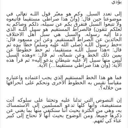
يؤدي
إلى تعدد السبل. وكم هو معبّر قول اللـه تعالى في
موضوعنا حين قال: (وأنّ هذا صراطي مستقيماً فاتبعوه
ولا تتبعوا السبل فتفرق بكم عن سبيله، ذلكم وصاكم به
لعلكم تتقون) فالصراط المستقيم هو سبيل اللـه الذي
دعا إليه رسوله. والسبل هي سبل أهل الاختلاف
الحائدين عن الصراط المستقيم. وعن ابن مسعود قال:
»خط رسول اللـه (صلى الله عليه وسلم) خطاً بيده ثم
قال: »هذا سبيل اللـه مستقيماً، ثم خط خطوطاً عن
يمين ذلك الخط وعن شماله، ثم قال: »وهذه السبل
ليس منها سبيل إلاّ عليه شيطان يدعو إليه« ثم قرأ هذه
الآية: (وأن هذا صراطي مستقيماً…) الآية.
فما هو هذا الخط المستقيم الذي يجب اعتماده واعتباره
مقياساً نقيس به الخطوط الأخرى ونحكم على انحرافها
من خلاله؟.
إن النصوص التي تدلنا عليه وتحثنا على سلوكه أتت
مستفيضة، وأنها كلها تدعو المسلمين إلى الاستمساك
به، وهي من الكثرة بحيث أننا سنكتفي منها بما يغني عن
ذكرها جميعاً. ومن الوضوح بحيث أنها لا تحتاج إلى كبير
عناء كي تُفهم.