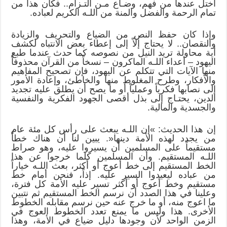
اختل عندها من فهم، وضـاع مـن التـزام.. فكان هذا من
تمام الرحمة والفضل والمنة من اللـه الكريم لعباده.
وإذا كان حفظ النص من الضياع والتحريف والزيادة
والنقصان.. لا يحتاج إلاّ إلى إعطاء بعض الانتباه لكشف
أية محاولة تريد النيل من نصوصه كما حدث عندما طبع
اليهود – أعداء اللـه الماكرون – نسخاً من القرآن محذوفاً
منها الآيات التي تتكلم عن اليهود، فإن تصحيح المفاهيم
والأفكار، وطرح المغلوط منها والخاطئ، وإعادة الأمور
إلى نصابها فكرياً وعملياً أو ما يصح أن يطلق عليه تجديد
الدين، يحتـاج إلى بذل أقصى الجهود الفكرية والنفسية
والجسدية والمالية.
إن هذا الحديث: »إن اللـه يبعث على رأس كل مئة عام
من يجدد لهذه الأمة دينها«. يبين لنا أن هناك خطاً
مستقيماً على المسلمين أن يسيروا عليه، وهو صراط
اللـه المستقيم. وأن المسلمين كلما خرجوا عن هذا
الخط المستقيم إلى خط أعوج أو أكثر، بعث اللـه خياراً
من عباده ليعيدوا السير عليه. إذاً، فنحن أمام خط
مستقيم وخط أعوج أو أكثر تسير عليه الأمة كل فترة،
وعلينا في هذا الصدد أن نرسم الخط المستقيم ثم نتبين
ما اعوج منه، أو ما خرج عنه حين نرسم مقابله الخطوط
الأخرى. هذا وليس ما يمنع تعدد الخطوط العوج في
الزمن الواحد لأن وجودها دليل ضياع في الأمة، وهذا