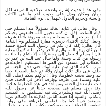
وفي هذا الحديث إشارة واضحة لصلاحية الشريعة لكل
زمان ومكان ويدل على وجوب أخذ ما في الكتاب
والسنة وتحريم العدول عنهما إلى يوم القيامة.
– وقال تعالى في كتابه الخالد مسؤولاً عنه المسلم حتى
قيام الساعة: (قل إن كنتم تحبون اللـه فاتبعوني يحببكم
اللـه) لقد جعل اللـه سبحانه محبته مقرونة باتباع شرعه
وجعل كذلك الاقتداء برسوله مفازة للمسلم يوم القيامة
قال تعالى: (لقد كان لكم في رسول اللـه أسوة حسنة
لمن كان يرجو اللـه واليوم الآخر وذكر اللـه كثيراً) وعليه
فإن المسلم لا يصل إلى محبة اللـه إلا باتباع ما جاء به
رسوله من كتاب وسنة. ولما سأل عبيد اللـه بن عمر بن
الخطاب ابن مسعود عن الصراط المستقيم، أجابه:»هو
ورب الكعبة الذي ثبت عليه أبوك حتى دخل الجنة، ثم
حلف على ذلك ثلاث أيمان ولاءً، ثم خط بالبطحاء خطاً
بيد وخط بجنبيه خطوطاً، وقال: ترككم نبيكم (صلى الله
عليه وسلم) على طرفه وطرفه الآخر في الجنة، فمن
ثبت عليه دخل الجنة، ومن أخذ في هذه الخطوط هلك«.
وقد روى مسلم في صحيحه حديثاً عن رسول اللـه
(صلى الله عليه وسلم) يرشد فيه المسلمين إلى التمسك
بالكتاب والسنة إذا فسد الناس فقال:»بدأ الإسلام غريباً
وسيعود غريباً كما بدا، فطوبى للغرباء« وفي رواية:
»طوبى للغرباء الذي يمسكون بكتاب اللـه حين يترك،