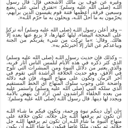
وغيره عن عوف بن مالك الأشجعي قال: قال رسول
اللـه (صلى الله عليه وسلم): »تفترق أمتي على بضع
وسبعين فرقة، أعظمها فتنة قوم يقيسون الدين برأيهم،
يحرّمون به ما أحلّ اللـه، ويحلون به ما حرّم اللـه«.
– وقد أعلن رسول اللـه (صلى الله عليه وسلم) أنه تركنا
على المحجة البيضاء، ليلها كنهارها، لا يزيغ عنها بعده إلاّ
هالك. وقال: »ما تركت من شيء يقربكم من الجنة
ويباعدكم عن النار إلاّ أخبرتكم به«.
– وكذلك فإن حديث رسول اللـه (صلى الله عليه وسلم)
الذي كثر ذكره في هذه الأيام لتلمس الناس آثار قربه،
والذي يعتبر من دلائل النبوة ومن المبشرات التي تلوح
في الأفق، وهو حديث الخلافة الراشدة التي تقوم في
آخر الزمان وتكون على منهاج النبوة، فإن فيه دلالة
واضحة على وجوب سلوك المنهاج أي الخط المستقيم
الذي سلكه النبي (صلى الله عليه وسلم) واستمر عليه
من بعده الخلفاء الراشدون لمن أراد أن ينهض بالأمة
ويجدد لها دينها. قال رسول اللـه (صلى الله عليه وسلم):
»إن أول دينكم نبوة ورحمة، وتكون فيكم ما شـاء اللـه
أن تكون ثم يرفعها اللـه جل جلاله. تكون خلافة على
منهاج النبوة ما شاء اللـه أن تكون ثم يرفعها اللـه جل
جلاله. ثم يكون ملكاً عاضاً فيكون ما شاء اللـه أن يكون