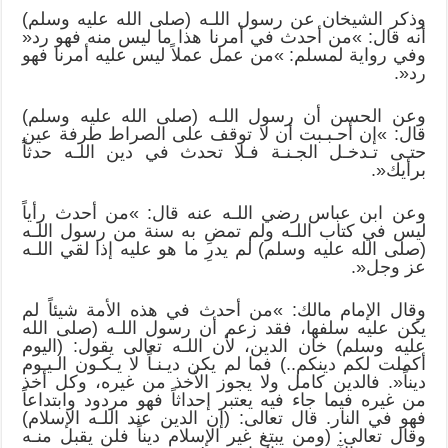
وذكر الشيخان عن رسول اللـه (صلى الله عليه وسلم)
أنه قال: »من أحدث في أمرنا هذا ما ليس منه فهو رد«
وفي رواية لمسلم: »من عمل عملاً ليس عليه أمرنا فهو
رد«.
وعن الحسن أن رسول اللـه (صلى الله عليه وسلم)
قال: »إن أحـبـبت أن لا توقف على الصراط طرفة عين
حتـى تـدخـل الجـنـة فـلا تحدث في دين اللـه حدثاً
برأيك«.
وعن ابن عباس رضي اللـه عنه قال: »من أحدث رأياً
ليس في كتاب اللـه ولم تمضِ به سنة من رسول اللـه
(صلى الله عليه وسلم) لم يدرِ ما هو عليه إذا لقي اللـه
عز وجل«.
وقال الإمام مالك: »من أحدث في هذه الأمة شيئاً لم
يكن عليه سلفها، فقد زعم أن رسول اللـه (صلى الله
عليه وسلم) خان الدين، لأن اللـه تعالى يقول: (اليوم
أكملت لكم دينكم..) فما لم يكن ديـنـاً لا يـكـون الـيـوم
ديناً«. فالدين كامل ولا يجوز الأخذ من غيره، وكل أخذ
من غيره فيما جاء فيه يعتبر إحداثاً فهو مردود وابتداعاً
فهو في النار. قال تعالى: (إن الدين عند اللـه الإسلام)
وقال تعالى: (ومن يبتغِ غير الإسلام ديناً فلن يقبل منـه