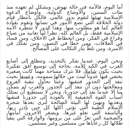
أما اليوم، فالأمة في حالة نهوض، وبشكل لم تعهده منذ
مئات السنين، والأوضاع الدولية، وأوضاع الدعوة
الإسلامية تهيئها لتقوم بدور عالمي. فالكل بانتظار قيام
دولة الخلافة التي تضع الأمور في نصابها وتقوم بقيادة
العالم كما هو مطلوب منها. وهذا الدور لا تنتظره الأمة
الإسلامية فقط، بل العالم كله، نظراً لما تعانيه من ضياع
وفراغ في الفكر، ومن انحطاط في الأخلاق، ومن فساد
في العلاقات، ومن خطأ في التصور، ومن تفكك في
الأسرة، ومن تلظّ بنار التكالب على المصالح.
ونحن اليوم، عندما نفكر بالتجديد، ونتطلع إلى أصابع
الغرب في الكيد للأمة، بحاجة إلى توسيع أفق تفكيرنا
بحيث يكون
شاملاً
، فلا نترك مساحة مهما كانت صغيرة
يختفي فيها عدونا ليبث من خلالها سمومه،
وعميقاً
بحيث
ننفذ إلى الجذور فننقيها. وعبثاً نحاول تنقية الفروع
ومعالجتها دون أن ننفذ إلى الجذور. والغرب لم يتمكن
منا إلا عندما نفذ إلى جذورنا، ونحن لا نستطيع أن نمتلك
أسباب القوة الحقيقية إلا بالعودة إلى جذورنا فننقيها
ونغذيها ونهيئ لها البيئة الصالحة لنرى بعدها شجرة
الإسلام الطيبة التي تؤتي أكلها كل حين بإذن ربها،
والباسقة التي تعلو غيرها، ويصغر الآخرون أمامها،
والضخمة التي تعزّ على من يرومها، والوارفة التي يتفيأ
ظلالها كل رعاياها من مسلمين وغير مسلمين.