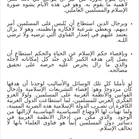
لأهمية ما يقوم به. وهو في هذه الأيام يشوه صورة
الإسلام والمسلمين العاملين.
وبرجال الدين استطاع أن يُلبس على المسلمين أمر
دينهم، ويعطي شرعية لأفكاره وأنظمته، وهو لا يزال
يعتمد عليهم في إصدار الفتاوي التي ترضيه ولا ترضي
اللـه.
وبإقصاء حكم الإسلام عن الحياة والحكم استطاع أن
يصل إلى هدفه الكبير الذي جنّد كل إمكاناته لأجله
والذي ما زال يحرص عليه حرصه على تحقيق
مصالحه.
لو تأملنا كل تلك الوسائل والأساليب لوجدنا أن هدفها
كان مزدوجاً وهو: إقصاء التشريعات الإسلامية وإدخال
القوانين والأنظمة الغربية على المسلمين. ولولا الغزو
الفكري الغربي للمسلمين، لما استطاعت الدول الغربية
الكافرة أن تضـرب الدولة الإسلامية هذه الضربة المميتة،
ولما تهيأت لها الأوضاع السـياسـية المناســبة لإزالتها من
الوجود. والذي مكّن من إدخال الأنظمة الغربية في
دساتير دول المسلمين إنما هو فتاوى العلماء بأنها لا
تخالف الإسلام.