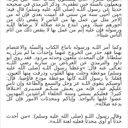
ويعملون بالسنّة حين تطفى«. وذكر الترمذي في صحيحه
حديثاً عن رسول اللـه (صلى الله عليه وسلم) قال فيه:
»من أحيى سنة من سنتي قد أميتت بعدي فإن له من
الأجر مثل من عمل بها من الناس لا ينقص ذلك من
أجورهم شيئاً، ومن ابتدع بدعة ضلالة لا يرضاها اللـه
ورسوله فإن عليه إثم من عمل بها لا ينقص ذلك من آثام
الناس شيئاً«.
وكما أمر اللـه ورسوله باتباع الكتاب والسنّة والاعتصام
بهما فقد حذر من الخروج عنهما وإحداث ما لم ينزل به
سلطاناً. فإن المحدث ملعون وحدثه مردود. فقد روى أبو
داود والترمذي عن العرباض بن سارية رضي اللــه
تعـالى عنه قال: »وعظنا رسول اللـه (صلى الله عليه
وسلم) موعظة وجلت منها القلوب وذرفت منها العيون.
فقلنا: يا رسول اللـه كأنها موعظة مودع فأوْصِنا. قال:
أوصيكم بتقوى اللـه عز وجل والسمع والطاعة وإن تأمر
عليكم عبد، فإنه من يعـش منـكـم فسـيـرى اخـتلافاً
كثيراً؛ فعليكم بسنتي وسنة الخلفاء الراشدين المهديين
عضوا عليها بالنواجذ. وإياكم ومحدثات الأمور فإن كل
بدعة ضلالة«.
وقال رسول اللـه (صلى الله عليه وسلم): »من أحدث
حدثاً أو آوى محدثاً فعليه لعنة اللـه«.