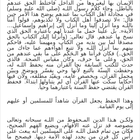
الإيمـان بها ليغيروها من الداخل فاختلط الحق عندهم
بالباطل. وجاء كلام رسول اللـه (صلى الله عليه وسلم)
في مجادلة أهل الكتاب بما عندهم يوضح هذا الأمر حين
قال: »لا تصدقوا أهل الكتاب ولا تكذبوهم، قولوا آمنا
باللـه وما أنزل إلينا وما أنزل إلى إبراهيم وإسماعيل…
الآية«. بل علينا حمل ما عندنا لهم باعتباره الحق الذي
نسخ ما عندهم. قال تعالى: (وأنزلنا إليك الكتاب بالحق
مصدقاً لما بين يديه من الكتاب ومهيمناً عليه، فاحكم
بينهم بما أنزل اللـه ولا تتبع أهواءهم عما جاءك من
الحق..) فكان قرآننا هو الـحَكَم على ما بقي عندهم من
الحق، وعلى ما حرف، وكان مقياس الصحة. فالذي
حدث للكتب السابقة نجا القرآن منه بحفظ اللـه له،
وحفظت السنّة بالتبع لأنها وحي يفسّر ويوضح ويبيّن
مجمل القرآن، ويخصص عامه، ويقيّد مطلقه، ولأن فيها
أحكاماً سكت عنها القرآن أي لم يتناولها ابتداءً. فحفظ
القرآن يقتضي حفظ السنة باعتبارهما وحياً.
وهذا الحفظ يجعل القرآن شاهداً للمسلمين أو عليهم
إلى يوم القيامة.
ولكـن هـذا الدين المـحفوظ من اللـه سبحانه وتعالى
بنصوصه قد تزل عنه الأفهام، ويضيع الفهم الصحيح،
فكان من تمام فضل اللـه على المسلمين أنه يبعث على
رأس كل قرن من يجدد لهذه الأمة دينها. فيصحح ما