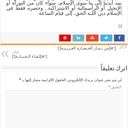
نمد أيدينا إلى ما سوى الإسلام، سواء كان من التوراة أو
الإنجيل أو الرأسمالية أو الاشتراكية.. وحصره فقط في
الإسلام دين اللـه الحق، إلى قيام الساعة.
[:]
السابق
[:ar]من ثـمـار الحـضـارة الغـربـيـة[:]
التالي
[:ar]لـقـاء الـخـيـانـة[:]
اترك تعليقاً
لن يتم نشر عنوان بريدك الإلكتروني.
الحقول الإلزامية مشار إليها بـ
*
التعليق
*