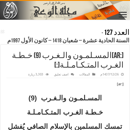
العدد 127
-
السنة الحادية عشرة – شعبان 1418 – كانون الأول 1997م
[:ar]المسـلمـون والـغـرب (9) خـطـة
الغـرب المتـكـامـلـة[:]
1437/12/26م
المقالات
اضف تعليق
3,303 زيارة
[:ar]
المسـلمـون والـغـرب (9)
خـطـة الغـرب المتـكـامـلـة
تمسك المسلمين بالإسلام الصافي يُفشل