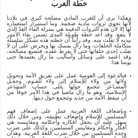
خطة الغرب
وهكذا نرى أن للغرب المادي مصلحة كبرى في بلادنا
لأنها تحوي ثروات مادية ضخمة. وما استمرار استعماره
لها إلا لأن هذه الثروات الدفينة هي بمنزلة الماء العِدّ الذي
لا ينفع. وقد أعد خطة طويلة المدى تضمن بقاء الأمور
بيديه لا تفلت منه. وقد رأينا أن خطته هذه تشكل سلسلة
متكاملة الحلقات، وما زال يمسك بها ويحرص على أن لا
تفلت إحدى حلقاتها حتى لا يفرط عقده، فتضيع مصالحه،
وقد اعتمد على وسائل وأساليب ما زال يعتمدها حتى
يومنا هذا:
فبالدعوة إلى القومية عمل على تفريق الأمة وتحويل
ولائها من ولاء للإسلام إلى ولاء للقـوم، وجعـل
المشـاعر تتجمع حولها على حساب المشاعر
الإسلامية، وهو ما زال ماضياً في هذا الأمر خوفاً من
أن تتيقظ الأمة من جديد وتتجمع حول دينها.
وبإضعاف اللغة العربية عمل على إضعاف فهم
المسلمين للإسلام وإضعاف تطبيقه، ومن خلال ذلك
سهل عليه أن يجعل أفكاره وأحكامه ومقاييسه هي
أفكار وأحكام ومقاييس المسلمين، وكذلك على ضرب
وحدة المسلمين من خلال ضرب اللغة العربية. وهذان