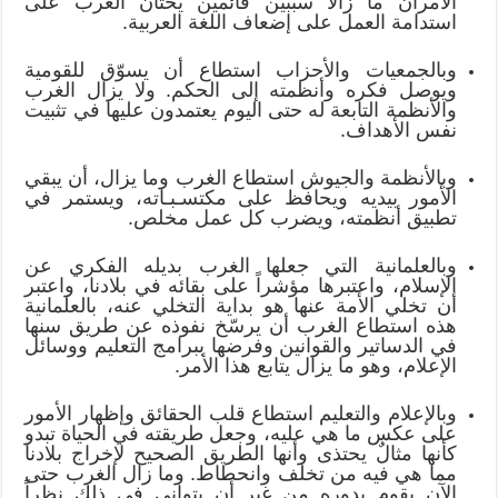
الأمران ما زالا سببين قائمين يحثان الغرب على
استدامة العمل على إضعاف اللغة العربية.
وبالجمعيات والأحزاب استطاع أن يسوّق للقومية
ويوصل فكره وأنظمته إلى الحكم. ولا يزال الغرب
والأنظمة التابعة له حتى اليوم يعتمدون عليها في تثبيت
نفس الأهداف.
وبالأنظمة والجيوش استطاع الغرب وما يزال، أن يبقي
الأمور بيديه ويحافظ على مكتسـبـاته، ويستمر في
تطبيق أنظمته، ويضرب كل عمل مخلص.
وبالعلمانية التي جعلها الغرب بديله الفكري عن
الإسلام، واعتبرها مؤشراً على بقائه في بلادنا، واعتبر
أن تخلي الأمة عنها هو بداية التخلي عنه، بالعلمانية
هذه استطاع الغرب أن يرسّخ نفوذه عن طريق سنها
في الدساتير والقوانين وفرضها ببرامج التعليم ووسائل
الإعلام، وهو ما يزال يتابع هذا الأمر.
وبالإعلام والتعليم استطاع قلب الحقائق وإظهار الأمور
على عكس ما هي عليه، وجعل طريقته في الحياة تبدو
كأنها مثالٌ يحتذى وأنها الطريق الصحيح لإخراج بلادنا
مما هي فيه من تخلف وانحطاط. وما زال الغرب حتى
الآن يقوم بدوره من غير أن يتوانى في ذلك نظراً