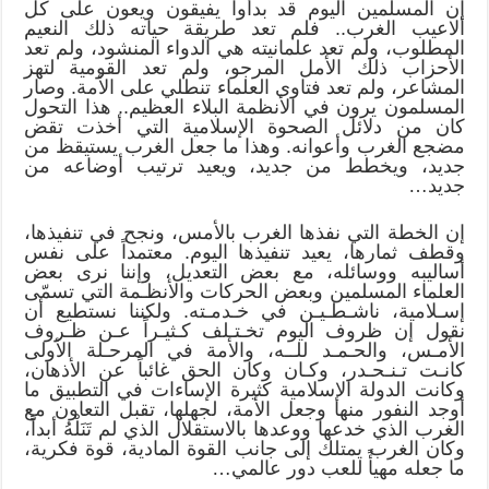
إن المسلمين اليوم قد بدأوا يفيقون ويعون على كل
ألاعيب الغرب.. فلم تعد طريقة حياته ذلك النعيم
المطلوب، ولم تعد علمانيته هي الدواء المنشود، ولم تعد
الأحزاب ذلك الأمل المرجو، ولم تعد القومية لتهز
المشاعر، ولم تعد فتاوى العلماء تنطلي على الأمة. وصار
المسلمون يرون في الأنظمة البلاء العظيم.. هذا التحول
كان من دلائل الصحوة الإسلامية التي أخذت تقض
مضجع الغرب وأعوانه. وهذا ما جعل الغرب يستيقظ من
جديد، ويخطط من جديد، ويعيد ترتيب أوضاعه من
جديد…
إن الخطة التي نفذها الغرب بالأمس، ونجح في تنفيذها،
وقطف ثمارها، يعيد تنفيذها اليوم. معتمداً على نفس
أساليبه ووسائله، مع بعض التعديل، وإننا نرى بعض
العلماء المسلمين وبعض الحركات والأنظـمة التي تسمّى
إسـلامية، ناشـطـيـن في خـدمـته. ولكننا نستطيع أن
نقول إن ظروف اليوم تخـتـلف كـثيـراً عـن ظـروف
الأمـس، والحـمـد للــه، والأمة في المرحـلة الأولى
كانـت تـنـحـدر، وكـان وكان الحق غائباً عن الأذهان،
وكانت الدولة الإسلامية كثيرة الإساءات في التطبيق ما
أوجد النفور منها وجعل الأمة، لجهلها، تقبل التعاون مع
الغرب الذي خدعها ووعدها بالاستقلال الذي لم تَنَلْهُ أبداً،
وكان الغرب يمتلك إلى جانب القوة المادية، قوة فكرية،
ما جعله مهيأً للعب دور عالمي…