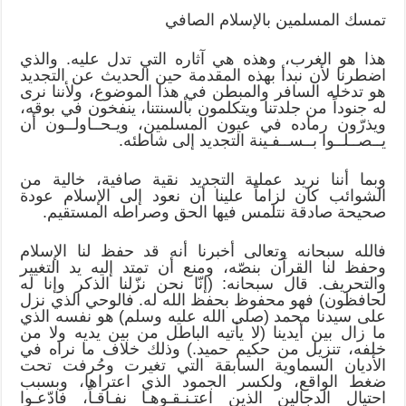
تمسك المسلمين بالإسلام الصافي
هذا هو الغرب، وهذه هي آثاره التي تدل عليه. والذي
اضطرنا لأن نبدأ بهذه المقدمة حين الحديث عن التجديد
هو تدخله السافر والمبطن في هذا الموضوع، ولأننا نرى
له جنوداً من جلدتنا ويتكلمون بألسنتنا، ينفخون في بوقه،
ويذرّون رماده في عيون المسلمين، ويـحــاولــون أن
يــصــلــوا بــســفـينة التجديد إلى شاطئه.
وبما أننا نريد عملية التجديد نقية صافية، خالية من
الشوائب كان لزاماً علينا أن نعود إلى الإسلام عودة
صحيحة صادقة نتلمس فيها الحق وصراطه المستقيم.
فالله سبحانه وتعالى أخبرنا أنه قد حفظ لنا الإسلام
وحفظ لنا القرآن بنصّه، ومنع أن تمتد إليه يد التغيير
والتحريف. قال سبحانه: (إنّا نحن نزّلنا الذكر وإنا له
لحافظون) فهو محفوظ بحفظ الله له. فالوحي الذي نزل
على سيدنا محمد (صلى الله عليه وسلم) هو نفسه الذي
ما زال بين أيدينا (لا يأتيه الباطل من بين يديه ولا من
خلفه، تنزيل من حكيم حميد.) وذلك خلاف ما نراه في
الأديان السماوية السابقة التي تغيرت وحُرفت تحت
ضغط الواقع، ولكسر الجمود الذي اعتراها، وبسبب
احتيال الدجالين الذين اعتـنـقـوهـا نفـاقـاً، فادّعـوا