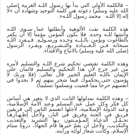
– فالكلمة الأولى التي بدأ بها رسول اللـه الغربية (صلى
الله عليه وسلم) دعوته هي كلمة التوحيد وشهادة أن »لا
إله إلا اللـه محمد رسول اللـه«.
هذه الكلمة نفت الألوهية وأبطلتها عما سـوى اللـه
وأثبتتها للـه وحده. فلا يكون المؤمن مؤمناً إلا أن يكفر
بالطاغوت ويؤمن بالـلــه وحـده ورسـولـِهِ. فـيـفرد اللـه
سبحانه فـي الـعــبـادة والتـشـريـع، ويفـرد الرسول
(صلى الله عليه وسلم) بالاتباع والاقتداء.
وهذه الكلمة تقتضي تحكيم شرع اللـه والتسليم لأمره
من غير حرج لأن هذا التحكيم والتسليم قائمان على
الإيمان باللـه العليم الخبير قال تعالى: (فلا وربك لا
يؤمنون حتى يحكموك فيما شجر بينهم ثم لا يجدوا في
أنفسهم حرجاً مما قضيت ويسلموا تسليماً).
– وهذه الكلمة بمدلولها الثابت الذي لا يتغير هي أساس
كل فكر وكل عمل عند المسلم وعند الأمة الإسلامية،
وعند الدولة الإسلامية، لأجلها انقسم الناس إلى فريقين
فريـق في الجنة وفريق في النار، ولأجل إظـهـارهـا
تحـمّـل الدعـاة المـؤمـنتون بـها التشريد والتعذيب
والتكذيب، ولأجل أن يعمّ خيرها قام الجهادُ، ذروةُ سنام
الإسلام، وكانت شعارَ لوائِه ورايته.