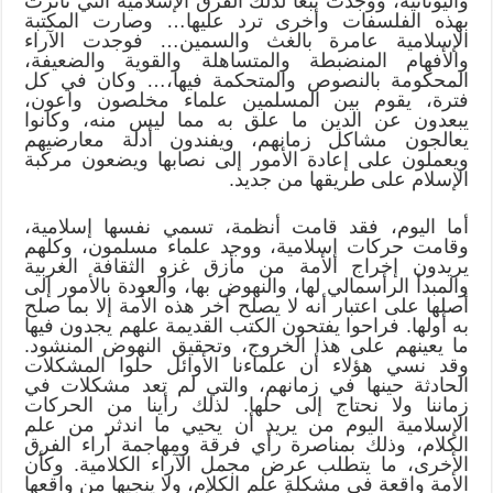
واليونانية، ووجدت تبعاً لذلك الفرق الإسلامية التي تأثرت
بهذه الفلسفات وأخرى ترد عليها… وصارت المكتبة
الإسلامية عامرة بالغث والسمين… فوجدت الآراء
والأفهام المنضبطة والمتساهلة والقوية والضعيفة،
المحكومة بالنصوص والمتحكمة فيها،… وكان في كل
فترة، يقوم بين المسلمين علماء مخلصون واعون،
يبعدون عن الدين ما علق به مما ليس منه، وكانوا
يعالجون مشاكل زمانهم، ويفندون أدلة معارضيهم
ويعملون على إعادة الأمور إلى نصابها ويضعون مركبة
الإسلام على طريقها من جديد.
أما اليوم، فقد قامت أنظمة، تسمي نفسها إسلامية،
وقامت حركات إسلامية، ووجد علماء مسلمون، وكلهم
يريدون إخراج الأمة من مأزق غزو الثقافة الغربية
والمبدأ الرأسمالي لها، والنهوض بها، والعودة بالأمور إلى
أصلها على اعتبار أنه لا يصلح آخر هذه الأمة إلا بما صلح
به أولها. فراحوا يفتحون الكتب القديمة علهم يجدون فيها
ما يعينهم على هذا الخروج، وتحقيق النهوض المنشود.
وقد نسي هؤلاء أن علماءنا الأوائل حلوا المشكلات
الحادثة حينها في زمانهم، والتي لم تعد مشكلات في
زماننا ولا نحتاج إلى حلها. لذلك رأينا من الحركات
الإسلامية اليوم من يريد أن يحيي ما اندثر من علم
الكلام، وذلك بمناصرة رأي فرقة ومهاجمة آراء الفرق
الأخرى، ما يتطلب عرض مجمل الآراء الكلامية. وكأن
الأمة واقعة في مشكلة علم الكلام، ولا ينجيها من واقعها