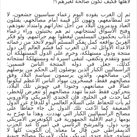
لأهلها فكيف تكون صالحة لغيرهم؟!
ثم إن الغرب يقوده اليوم زعماء سياسيون جشعون، لا
حد لمطامعهم، وتهون كل قيمة أمام مصالحهم، يقتلون
العباد ويدمرون البلاد من أجل تجاراتهم وامتداد نفوذهم،
وفتح الأسواق لمنتجاتهم، ثم هم يختبئون وراء زعماء
أذناب يحكمون المسلمين ليغطوا بهم جرائمهم. ولو فكر
الغربيّ بواقعه كمل يفكر المسلم اليوم لاتخذ من زعمائه
الأعداء الأوائل له، لأن الغرب كما قسّم العالم إلى دول
منتجة ودول مستهلكة، وحرم على الدول المستهلكة أن
تنمو وتتقدم وتكتفي، لتبقى أسيرة له ومستهلكةً لمنتجاته
كذلك، جعل في دوله المنتجة الناسَ قسمين:
الرأسماليين الكبار الذين يوصلون إلى الحكم من يوصلهم
إلى مصالحهم، والذين يرسمون سياسة البلاد وفق
مصالحهم فقط، فيسخّرون سواد الناس الأعظم ليكونوا
عمالاً في مصانعهم، وجنوداً في جيوش تلك البلاد،
يتحركون فقط عندما تتهدد مصالحهم أو تتعرض للخطر،
كما حدث في الخليج، فإن الجندي الأمريكي والأوروبي
لم يأت للحفاظ على السلام العالمي أو للدفاع عن الدول
الضعيفة كما ادَّعت تلك الدول بل جاء حفاظاً على
مصالح الرأسماليين الكبار التي تهددت. وهذا ما صرّح به
يومها زعيم الأقلية الجمهورية في الكونغرس الأمريكي
بوب دول، والمرشح الرئاسي في أميركا عند الحزب
الديمقراطي حين قال ما معناه: إن الكويت كلها لا
تساوي حياة جندي أمريكي ولكن لأمريكا مصالح حيوية