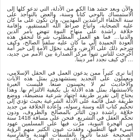
والآن وبعد حشد هذا الكم من الأدلة، التي تدعو كلها إلى
الاستمساك بالوحي كتاباً وسنة، والعض بالنواجذ على
سنة الخلفاء الراشدين المهديين، وأن نكون على ما كان
عليه الصحابة، واتباع صراط الله المستقيم، وإقامة
خلافة راشدة على منهاج النبوة تنهض بأمر الدين
والدنيا… فما هو العمل المطلوب شرعاً لنحقق هذه
العودة الحميدة إلى ما كان عليه سلفنا الصالح، وكيف
نترجم ذلك على الأرض، وكيف نحوّل الأمة إلى خير أمة
أُخْرِجت للناس تتبوأ مركز الصدارة بين الأمم من جديد،
… أي كيف نجدد أمر ديننا.
إننا نرى كثيراً ممن يدعون العمل في الحقل الإسلامي،
ويعملون على التجديد يستشهدون بمثل هذه الآيات
والأحاديث ثم لا يحسنون صنعاً. فليست العبرة
بالاستشهاد بمثل هذه الأدلة بل بكيفية الالتزام بها. وهذا
يحتاج إلى تقرير طريقة اجتهاد شرعية منضبطة، ووضع
طريقة عمل قائمة على الأدلة الشرعية بحيث تؤدي إلى
تحكيم كتاب الله وسنة رسوله، وإعادة الخلافة من جديد
خلافة راشدة دون التأثر بالمصالح والظروف، ودون
تحكّم العقل في التشريع. فنحن على مسافة 1418 سنة
من الهجرة النبوية، مرّت فيها على المسلمين عهود
أسيء فيها التطبيق، وفقدت عيون الكثير منهم الرؤية
الصحيحة عندما تأثروا بالفلسفات الهندية والفارسية