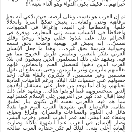
خيراتهم… فكيف يكون الدواءَ وهو الداء بعينه؟!!
ثم إن الغرب هو نفسه، وعلى أرضه، حيث يدّعي أنه يحيا
برفاهية وغنى وكفاية…، يعيش تفككاً أسرياً وانحلالاً
خلقياً، وانحطاطاً في القيم، وإغراقاً في الشهوات،
واختلاطاً في الأنساب سببه زنى المحارم، ووفرة في
الجرائم تدل على شذوذ خلقي وخواء روحيّ وقلق
نفسيّ… إنه يعيش في بهيمية واضحة بحق نفسه
وحيوانية شرسة بحق غيره،… وهذا ما جعل الإنسان
الغربي يفكر بالتغيير، ويتلمس طريق الخروج مما هو
فيه. ويشهد على ذلك المسلمون الذين يعيشون في بلاد
الغرب الذين ذهبوا لتحصيل العلم والمعاش، فإنهم
بغالبيتهم ملتزمين وغير ملتزمين، وحتى نستطيع أن نقول
مسلمين وغير مسلمين، لا يفكرون بالبقاء هناك، رُغْمَ
حصولهم على جنسيات تلك البلاد، ورغم التأمينات المادية
لحياتهم، وذلك لما يوجد من خطر على مستقبل أولادهم
الذين سيخسرونهم فيما لو بقوا هناك… ويشهد على ذلك
أيضاً إقبال عدد كبير من الغربيين على الإسلام كمنقذٍ لهم
مما هم فيه. فالغربي نفسه الآن يكتوي بنار تطبيق
نظامه. فالأوضاع التي يشهدها الغرب اليوم فيها تقدمٌ
هائل في العلوم والصناعات والعمران، وفراغ وضياع،
وشقاء عند البشر. لقد عمر الغرب الحجر وخرب البشر،
وصار الإنسان في الغرب عبداً للشهوة والآلة وصارت
المادة أعلى منه… لذلك لم تكن حضارة الغرب صالحة