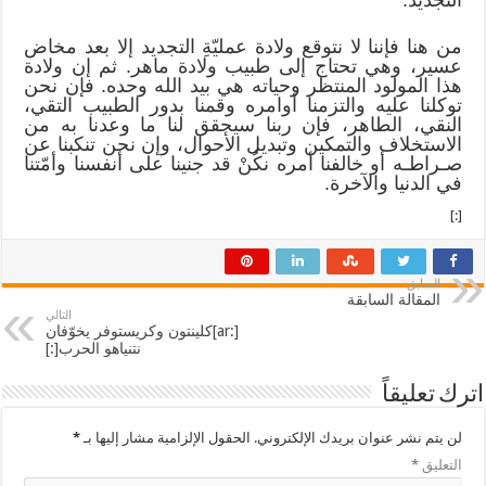
من هنا فإننا لا نتوقع ولادة عمليّةِ التجديد إلا بعد مخاض
عسير، وهي تحتاج إلى طبيب ولادة ماهر. ثم إن ولادة
هذا المولود المنتظر وحياته هي بيد الله وحده. فإن نحن
توكلنا عليه والتزمنا أوامره وقمنا بدور الطبيب التقي،
النقي، الطاهر، فإن ربنا سيحقق لنا ما وعدنا به من
الاستخلاف والتمكين وتبديل الأحوال، وإن نحن تنكبنا عن
صـراطـه أو خالفنا أمره نكُنْ قد جنينا على أنفسنا وأمّتنا
في الدنيا والآخرة.
[:]
السابق
المقالة السابقة
التالي
[:ar]كلينتون وكريستوفر يخوّفان
نتنياهو الحرب[:]
اترك تعليقاً
لن يتم نشر عنوان بريدك الإلكتروني.
الحقول الإلزامية مشار إليها بـ
*
التعليق
*