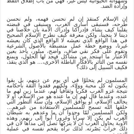
وشهواته الحيوانية ليس غير، فهي من باب إطلاق اللفظ
وإرادة الضد.
إن الإسلام كمنقذ إن لم نحسن فهمه، ولم نحسن
طرحه، فسنبقى أسارى الغرب، وسنبقى في قبضته
يقلبنا كيف يشاء. فإدراكنا وإدراك الأمة بأن خلاصنا في
ديننا لا ينجينا، ولكن معرفة كيف نطرح الإسلام الصحيح
في هذا الواقع الذي نعيشه لا الواقع الذي كان يعيشه
غيرنا، ووضع خطة عمل منضبطة بالأصول الشرعية
وتقوم على فكر نقي صافٍ، واضح، مبلور، يأخذ بعين
الاعتبار ما استجد من مشاكل فيجد لها الحلول، ويمنع
نفسه من التأثر بالأفكار الباطلة الأخرى،… هو الذي ينقذ،
فكيف السبيل إلى ذلك؟
المسلمون لم يتخلوْا في أي يوم عن دينهم، بل بقوا
يكنون له كل محبة وولاء، ولكنهم فقدوا الثقة بأحكامه
نتيجة غزو الغرب فكرياً وثقافياً لهم، عندما زين لهم ما
عنده، وعندما قال لهم إن ما عنده هو من الإسلام، أو لا
يخالف الإسلام، أو يوافق الإسلام، وإن سنّة التطور التي
خلقها الله تسمح للمسلمين الاستفادة من غيرهم…
ولكن المسلمين لمّا وجدوا أن ما وعدهم به شيطان
الغرب لم يكن إلا سراباً وغروراً آبوا إلى ربهم، وهذه
الأوبة يحاول الغرب أن لا يتركها تصل إلى مداها لأن في
ذلك خرابَ بَصْرته. لذلك نراه يقحم نفسه في عملية
التجديد.