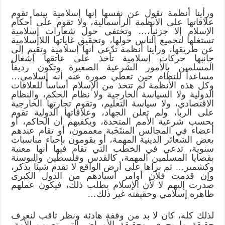
ورأينا أنظمة تقول عن نفسها إنها إسلامية بينما تقوم
علاقاتها على الأنظمة الرأسمالية، ولا تقوم على أحكام
الإسلام إلا جزئياً،… وتختفي حول شعارات إسلامية
تستغلها لتجميع الناس حولها، وتحقيق غاياتها اللاإسلامية
عن طريقها، ورأينا أنظمة تدّعي أنها إسلامية وتقيم إلى
جانبها حركات إسلامية تأخذ على عاتقها إشغال
المسلمين بالأمور الشرعية الصغيرة وتكون رديفاً
مساعداً للنظام حين تعطي صورة عنه أنه إسلامي…
وكل هذه الأنظمة لم تتخذ من الإسلام أساساً للعلاقات
الدولية ولا السياسة الخارجية ولا نظام الحكم، والنظام
الاقتصادي، ولا سياسة التعليم، وتقوم تجارتها الخارجية
على الربا، ولم تعلن الجهاد، وعلاقاتها الدولية تقوم
بحسب شرعية الأمم المتحدة، ويكفيهم أن الحاكم، أو
أعضاء في المجالس المنتَخَبة معممون، أو تقام عندهم
بعض الشعائر الدينية المهمة، أو يقومون بإحياء مناسبات
سنوية، تدعي في الخطب التي تقام فيها أنها معنية
بقضايا المسلمين المهمة، كالقدس وفلسطين والبوسنة
وكشمير… ثم نراها على أرض الواقع لا تقدم شيئاً يذكر،
وإن قدمت فلأن أوامر أسيادهم من الدول الكبرى
صدرت إليهم لا لأن الإسلام يطلب ذلك، فيكون عملهم
ظاهره إسلامي وحقيقته غير ذلك…
لذلك كله، كان لا بد من وقفة هادئة ونظر ثاقب لنعرف
حقيقة ما يجري، وحقيقة الأمراض التي تصيب الأمة،