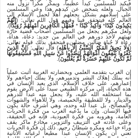
فيكيد للمسلمين كيداً عظيماً، ويمكر مكراً تزول منه
الجبال. ولعله يتمخض عن كيدهم هذا وعي المسلمين
على إسلامهم بشكل يجعلهم أهلاً لحمل الإسلام إلى
العالم كله فيتحقق فينا وفيهم قول الله تعالى: (
إِنَّهُمْ
يَكِيدُونَ كَيْدًا
*
وَأَكِيدُ كَيْدًا
*
فَمَهِّلْ الْكَافِرِينَ أَمْهِلْهُمْ رُوَيْدًا
).
ولعل مكرهم يجعل من المسلمين أصحاب قضية حارّة
تهيئهم لأخذ دورهم في العالم من جديد: دعاة، هداة،
رعاة لا جُباة ضالين مضلين. فيتحقق بذلك قوله تعالى:
(
وَلَا يَحِيقُ الْمَكْرُ السَّيِّئُ إِلَّا بِأَهْلِهِ
) قال تعالى: (
إِنَّ الَّذِينَ
كَفَرُوا يُنْفِقُونَ أَمْوَالَهُمْ لِيَصُدُّوا عَنْ سَبِيلِ اللَّهِ فَسَيُنفِقُونَهَا
ثُمَّ تَكُونُ عَلَيْهِمْ حَسْرَةً ثُمَّ يُغْلَبُونَ
).
إن الغرب بتقدمه العلمي وبحضارته الغربية أثبت عملياً
أنه يملك إهلاك البشر وتدميرهم، ولا يملك إحياءهم ولا
إعمارهم، على خلاف الإسلام، الذي يعيد الإنسان في
هذه الحياة، إلى مركزه الطبيعي سيداً على الأرض يقوم
بما استخلفه الله عليه، ولا يجعل منه عبداً للدرهم
والدينار، ولا للقطيفة والخميصة، ولا للأهواء والشهوات
والمصالح، بل عبداً لله وحده، وهي أشرف حالة يكون
فيها الإنسان. وإن ما يدّعيه الغرب من فكرة الحريات
العامة، وهروبه من فكرة العبودية، فإنه في الحقيقة،
وعلى عادته في التزييف والتزوير، مخادع ماكر يقف
وراء خداعه ومكره شيطانٌ رجيم. ذلك أن فكرة الحريات
تعني أن يكون الإنسان عبداً مطيعاً لرغباته الأنانية