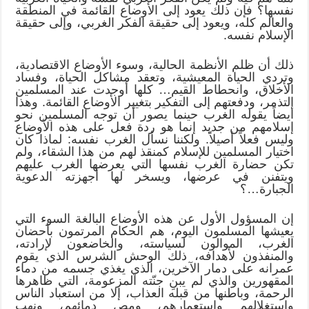
نفسها؟ فإن ذلك يعود إلى الأوضاع القائمة في المنطقة
والعالم كله، ويعود إلى حقيقة الفكر الغربي، وإلى حقيقة
الإسلام نفسه.
ذلك أن ظلم الأنظمة الحالية، وسوء الأوضاع الاقتصادية،
وتردي الحياة المعيشية، وتعقد مشاكل الحياة، وفساد
الأخلاق، وانحطاط القيم… كلها أوجدت عند المسلمين
التذمر، ودفعتهم إلى التفكير بتغيير الأوضاع القائمة. وهذا
أيضاً يقوله الغرب حينما يصور أن توجه المسلمين نحو
إسلامهم من جديد إنما هو ردة فعل على هذه الأوضاع
وليس فعلاً أصيلاً. ولكننا نسأل الغرب نفسه: لماذا كان
اختيار المسلمين للإسلام كمنقذ لهم من هذا الشقاء، ولم
تكن حضارة الغرب نفسها التي يعرضها الغرب عليهم
ويتفنن في عرضها، ويسخر لها أجهزته الدعوية
الجبارة…؟
إن المسؤول الأول عن هذه الأوضاع البالغة السوء التي
يعيشها المسلمون اليوم، هم الحكام المرتمون بأحضان
الغرب، الموالون لسياسته، والخاضعون لإرادته،
والمنفذون لأهدافه، ذلك الوحش الشرس الذي يقوم
عمرانه على دمار الآخرين، الذي يغذي جسمه من دماء
المقهورين والذي لم يبنِ جنّته المزعومة، التي ظاهرها
الرحمة، وباطنها من قبله العذاب، إلا من استعباد الناس
واستغلالهم واستعمارهم، ومص دمائهم، ونهب