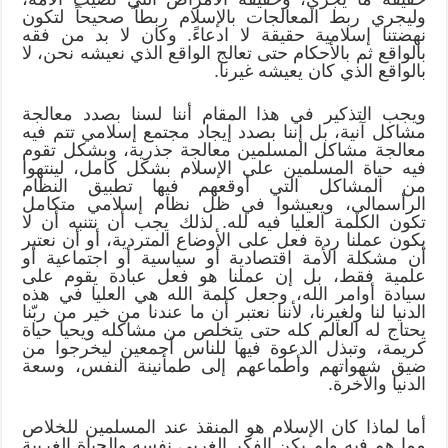
وليجري ربط المعالجات بالإسلام ربطاً صحيحاً لتكون
نهضتنا إسلامية حقيقة لا ادعاءً. وكان لا بد من فقه
بالواقع ثم بالأحكام حتى تعالج الواقع الذي نعيشه نحن، لا
بالواقع الذي كان يعيشه غيرنا.
ويجب التذكير في هذا المقام أننا لسنا بصدد معالجة
مشاكل آنية، بل إننا بصدد إيجاد مجتمع إسلامي تتم فيه
معالجة مشاكل المسلمين معالجة جذرية، وبشكل تقوم
فيه حياة المسلمين على الإسلام بشكل كامل، لينتهوا
من المشاكل التي أوقعهم فيها تطبيق النظام
الرأسمالي، ويعيشوا في ظل نظام إسلامي متكامل
تكون الكلمة العليا فيه لله. لذلك يجب أن نتنبه أن لا
يكون عملنا ردة فعل على الأوضاع المتردية، أو أن نعتبر
أن مشكلة الأمة اقتصادية أو سياسية أو اجتماعية أو
علمية فقط، بل إن عملنا هو فعل عبادة يقوم على
سيادة أوامر الله، وجعل كلمة الله هي العليا في هذه
الدنيا لنا ولغيرنا، لأننا نعتبر أن ما عندنا من خير من ربّنا
يحتاج له العالم كله حتى يتخلص من مشاكله ويحيا حياة
كريمة، وتبذل الدعوة فيها للناس أجمعين ليخرجوا من
ضيق شهواتهم وأطماعهم إلى طمأنينة النفس، وسعة
الدنيا والآخرة.
أما لماذا كان الإسلام هو المنقذ عند المسلمين للخلاص
مما هم فيه ولم يكن الفكر الغربي نفسه والحياة الغربية