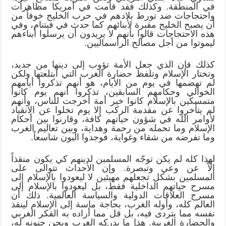
في المنطقة. وكذلك فقد قامت في أمريكا مظاهرات
واحتجاجات ضد تورط بلادهم في حرب الخليج خوفاً من
أن يصبح الخليج مقبرة لأبنائهم كما حدث في فيتنام، وفي
هذه الاحتجاجات قالوا بأنهم لا يريدون أن يرسلوا أبناءهم
ليموتوا من أجل مصالح الرأسماليين.
كذلك فإن الذي جعل الأمة تؤوب إلى دينها من جديد،
وتختار الإسلام وتلفظ حضارة الغرب التي ابتلعتها ولكن
لم تهضمها في يوم من الأيام، هو أنهم تذكروا أيامهم
الخوالي وحكامهم السابقين، تذكروا أنهم يوم كانوا
متمسكين بالإسلام كانوا خير أمة أخرجت للناس، وأنهم
لم يتأخروا عن مقدمة الركب إلا يوم تخلوا عن الانقياد
لأوامر الله في شؤون حياتهم كافة، وقارنوا بين أحكام
الإسلام وما تحمله من رحمة وهداية، وبين تعاليم الغرب
وما تفرضه من شقاء وغواية، فوجدوا البون شاسعاً.
لهذا كله لم يكن توجّه المسلمين لدينهم كي يكون منقذاً
إلاّ عن وعي وتبصرة. وإن الأحداث تتوالى على
المسلمين بشكل تجعلهم مهيئين لا ليعودوا بالإسلام إلى
مسرح حياتهم الداخلية فقط، بل ليعودوا بالإسلام إلى
مسرح العلاقات الدولية والسياسة العالمية. ذلك أن
العالم كله، وأوله الغرب، بحاجة ماسة إلى الإسلام لينقذ
نفسه مما يتردى فيه، بل قل مما أراده به الفكر الغربي
والحضارة الغربية. هذا ما يدركه الغرب ويجن جنونه له،