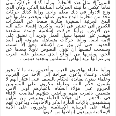
السيئ إلا مثل هذه الأبحاث. ورأينا كذلك حركات تتبنى
تماماً عكس ما تبنته الحركات السابقة الذكر، وكأن الذي
وزع الأدوار في ذلك معلم واحد. ورأينا كذلك حركات
تتخذ من محاربة البدع محور عملها، وتحصر نظرتها في
البدع الجزئية الصغيرة ضاربة صفحاً عن المنكرات
الكبيرة التي تنتشر في الأمة، وأكبرها إقصاء حكم الله
عن الأرض. ورأينا حركات إسلامية جامدة متشددة
ضيقت على نفسها سبيل العمل وتريد أن تضيق على
الأمة أيضاً. ورأينا حركات متساهلة متهاونة إلى أبعد
الحدود، حتى لم يبق من الإسلام معها إلا اسمه،
وسمحت لنفسها أن تؤول النصوص تأويلاً يبعدها عن
الحق، ويقربها من الواقع الذي يسيطر عليه الغرب
وتزعم أنها تريد إنهاض المسلمين وتجديد دينهم…
ورأينا علماء يهاجمون الغرب ويأخذون منه ما لا يجوز
أخذه، وعلماء يدْعون صراحة إلى الأخذ من الغرب،
وعلماء يفتون بمنابذة الحكام بالسيف على اعتبار أنهم لا
يقيمون حكم الله، وعلماء ينكرون على المسلمين
الخروج على هؤلاء الحكام باعتبارهم أولي الأمر،
متنعمين بالقرب منهم وراضين بتبوّئهم لمناصب الإفتاء
في بلادهم… كل هؤلاء العلماء وغيرهم من مثلهم
يستشهدون بالآيات المارة الذكر والأحاديث، ويدّعون أنهم
أمناء على الرسالة الإسلامية وغيورون على الأمة
الإسلامية ويريدون إنهاضها من كبوتها.