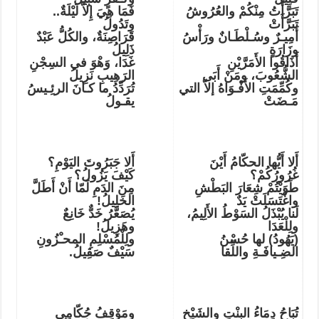
تَبَرَّأْتُ مِنْكُمْ والعُرُوشُ
فَمَا هِيَ إِلاّ لَيْلَةٌ..
تَبَرَّأَتْ
وتَدُولُ
أَمِيـرٌ وسُـلْطَـانٌ ورَأْسُ
قَرَاصِنَةٌ، والكُلُّ عَبْدٌ
وزَارَةٍ
ذَلِيلُ
أَذَاقُوا الأَمَرَّيْنِ
غَدَا، وَهْوَ في السِجْنِ
الشُّعُوبَ، ومَنْ أَبَى
الرَهِيبِ نَزِيلُ
وكُمِّمَتِ الأَفْـوَاهُ إلاّ التي
تُرَدِّدُ ما كـانَ الرئِـيسُ
مَـضَتْ
يقـولُ
أَلا أَيُّها الحكّامُ أَيْنَ
أَلا جَبَرُوتَ اليَوْمِ؟
غُرُورُكُمْ؟
كَيْفَ يَزُولُ؟
طَوَيْتُمْ شِعَارَ البَطْشِ
مِنَ الدَمِ لَمّا أَنْ أَطَلَّ
واغْتَسَلَتْ يَدٌ
الخَلِيلُ!
لَنا يُبْذَلُ السَوْطُ الأَلِيمُ،
يُصَعَّرُ خَدٌّ خَانِعٌ
ولِلْعَدَا
وهَزِيلُ!
(يَهُودُ) لها حُسْنُ
ولِلْمُسْلِمِ المحـْزُونِ
الضِـيافَـةِ واللِّقا
سَيْفٌ صَقِيلُ.
تُبَاحُ دِمَاءُ البِنْتِ والشَيْخِ
ومَوْقِفُ حُكّامِي