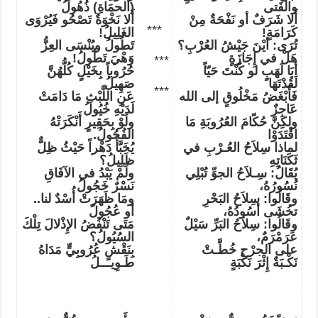
والفَتى
(الحمَاةِ) ذُهُولُ
أَلا شَرَفٌ أو نَفْحَةٌ مِنْ
أَلا نَخْوَةٌ تَصْحُو فَيُرْوَى
***
كَرَامَةٍ!
الغَلِيلُ!
تُرَى: أيْنَ جَيْشُ العُرْبِ؟
تَطُولُ ويُنْسَى العِزُّ
هَلْ في إِجَازَةٍ
وَهْيَ تَطُولُ!
***
أبَا لَهَبٍ لو كُنْتَ حَيّاً
حُرُوباً بِخَيْلٍ كُلُّهُنَّ
لَقُدْتَهَا
صَهِيلُ
***
فَأَبْغَضُ مَخْلُوقٍ إلى الله
عَنِ اللَّبْثِ مَا دَامَتْ
عَاجِزٌ
لَدَيْهِ خُيُولُ
ولكِنَّ حُكّامَ العُرُوبَةِ مَا
ولَوْ بِحَقِيرٍ أَنْكَرَتْهُ
اقْتَدَوْا
الفُحُولُ.
لماذا سِلاَحُ العُـرْبِ في
يُخَبَّأُ دَهْراً حَيْثُ ظِلٌّ
ثَكَنَاتِهِ
ظَلِيلُ؟
يُقَالُ: سِـلاَحُ الجوِّ تُبْلِي
ولَمْ يَبْدُ في الآفَاقِ
نُسُورُهُ،
نَسْرٌ خَجُولُ
وقَالُوا: سِلاَحُ البَحْرِ
ومَا ظَهَرَتْ أُسْدٌ لنا..
تخُشَى أسُودُهُ،
أو عُجُولُ
وقَالُوا: سِلاَحُ البَرِّ سَيْلٌ
مَتَى تَنْفُضُ الإِذْلالَ تِلْكَ
عَرَمْرَمٌ،
السُيُولُ؟
على الجرْحِ خُطَّـتْ
بِنَقْشٍ عُرُوبِيٍّ مَدَاهُ
نَكْـبَةٌ إِثْرَ نَكْبَةٍ
طَـوِيـــلُ