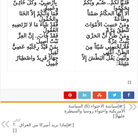
فَتَـبّاً لَكُمْ.. صُـٌّم وبُكْمٌ
بِأَرْضِـيْ، وكُلٌّ خَائِـنٌ
تحَكَّمُوا
وعَمِيلُ
أَلا أَيُّهَا الحكّامُ صَمْتاً
فَمَا وَأْبُكُمْ إِلاّ الخَنَا
وطَاعَةً
والخُمُولُ
ومَنْ حَسِبَ الأَمْوَاتَ
فَقَدْ شَاءَ مَا لا تَرْتَضِيهِ
تَنْطِقُ مَرّةً
العُقُولُ
ومَنْ ظَنَّ أَنَّ الخزْيَ
فَقَدْ خَابَ.. إِنَّ العِزَّ
يُنْبِتُ عِزّةً
نَبْتٌ أَصِيلُ
فَلا تُحْسِنِي شَيْئاً مِنَ
بِمَنْ قَيْدُ رِجْلَيْهِ عَصِيٌّ
الظّنِّ، أُمَّتِي
ثَقِيلُ
ولَيْسَ يَفُلُّ البَطْشَ إِلاّ
جِهَادٌ فَرِيدٌ واصْطِبَارٌ
مَثِيلُهُ:
جَمِيلُ
[:]
السابق
[:ar]سياسة الاحتواء (6) السياسة
الأمريكية واحتواء روسيا والسيطرة
عليها[:]
التالي
[:ar]ماذا تريد أميركا من العراق…؟
[:]