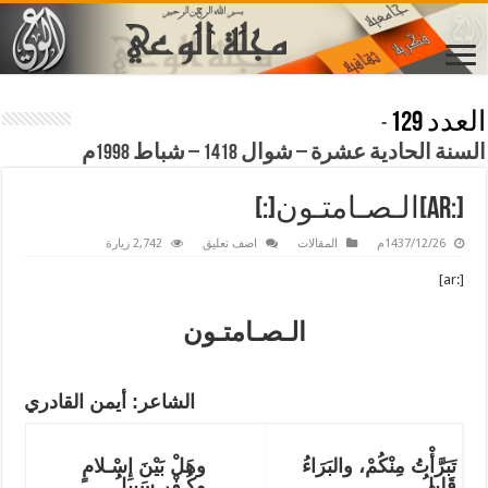
العدد 129
-
السنة الحادية عشرة – شوال 1418 – شباط 1998م
[:ar]الـصـامتـون[:]
1437/12/26م
المقالات
اضف تعليق
2,742 زيارة
[:ar]
الـصـامتـون
الشاعر: أيمن القادري
تَبَرَّأْتُ مِنْكُمْ، والبَرَاءُ
وهَلْ بَيْنَ إِسْـلامٍ
قَلِيلُ
وكُـفْرٍ سَبِيلُ