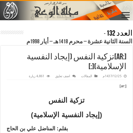
العدد 132
-
السنة الثانية عشرة – محرم 1418هـ – أيار 1998م
[:ar]تزكية النفس (إيجاد النفسية
الإسلامية)[:]
1437/12/25م
المقالات
اضف تعليق
4,861 زيارة
[:ar]
تزكية النفس
(إيجاد النفسية الإسلامية)
بقلم: المناضل علي بن الحاج