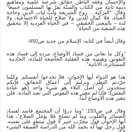
والإحسان وفقه الباطن حقائق شرعية علمية ومفاهيم
دينية ثابتة من الكتاب والسنّة يقرّ بها المسلمون جميعاً”
وقال: “التزكية… روح الشريعة ولبّ لباب الدين وحاجة
الحياة، فلا كمال للدين ولا صلاح للحياة الاجتماعية، ولا
لذة – بالمعنى الحقيقي – في الحياة الفردية إلا بتحقيق
هذه الشعبة من الحياة”.
وقال أيضاً في كتابه: الإسلام من جديد ص450:
“وكل ما نعاني من فساد الأوضاع، مرده إلى فساد هذه
النفوس وهيمنة هذه العقلية الخاضعة للمادة، الخادمة
المستأثرة، الأنانية”.
هذا هو الدواء أيها الإخوان، فلا تخدعوا أنفسكم. وكلما
جرّدتم النظر، ونزلتم إلى أعماق الحقائق، فإنكم
ستجدون أن أصل البلاء هو شيء واحد (هو عبادة
النفس)؛ فإذا لم تتغير هذه النفوس التي تعبد المادة، فلن
تتغير هذه الأوضاع أبداً.
وقال في ص153: “وما دروْا أن المجتمع فاسد لفساد
الضمائر والقلوب وما لم تصلح فلا يؤمَل الصلاح”، هذا
أيها الإخوان قول مجرّب خبير لا قول منطوٍ على نفسه.
قول رجل تهيأ له بحمد الله من الدراسة العميقة الشيء
الكثير.