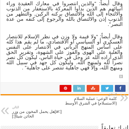
وقال أيضاً: “والذين انتصروا في معارك العقيدة وراء
أنبيائهم هم الذين بدأوا المعركة بالاستغفار من الذنوب
والالتجاء إلى الله والالتصاق بركنه الركين. والتطهر من
الذنوب إذن والالتصاق بالله والرجوع إلى كنفه من عدة
النصر”.
وقال أيضاً: “ولا قيمة ولا وزن في نظر الإسلام للانتصار
العسكري أو السياسي أو الاقتصادي، ما لم يقم هذا كله
على أساس المنهج الرباني في الانتصار على النفس
والغلبة على الهوى والفوز على الشهوة، وتقرير الحق
الذي أراده الله عز وجل في حياة الناس، ليكون كل نصر
نصراً لله ولمنهج الله. وليكون كل جهد في سبيل الله
ومنهج الله، وإلا فهي جاهلية تنتصر على جاهلية” .
[:]
السابق
كلمة الوعي: عملية السلام
(الاستسلام) في الشرق الأوسط
التالي
[:ar]هل يحمل المخون من وزر
الخائن شيئاً[:]
اترك تعليقاً