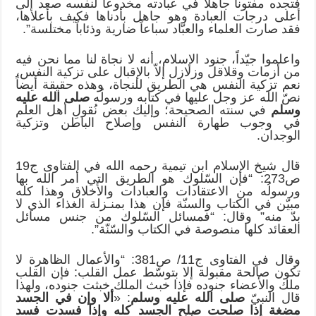
فتجده مفتوناً جاهلاً في عبادته مخدوعاً لنفسه صعد إلى
أعلى درجات العبادة وهو جاهل بأدناها فكيف بأعلاها،
فقد صارت العلماء والعبّاد سباعاً ضارية وذئاباً مختلسة”.
واعلموا جيّداً، جنود الإسلام، أنه لا نجاة لنا مما نحن فيه
من أزمات وقلاقل وزلازل إلاّ بالإقبال على تزكية النفس،
نعم تزكية النفس هي الطريق للنجاة، وهذه حقيقة أيضاً
نصّ الله عز وجل عليها في كتابه ورسولُه
صلى الله عليه
وسلم
في سنته الصحيحة؛ وإليك بعض نُقولِ أهل العلم
في وجوب طهارة النفس وإصلاح الباطن وتزكية
الوجدان.
قال شيخ الإسلام ابن تيمية رحمه الله في الفتاوى ج19
ص273: “فإن السّلوك هو الطريق التي أمر الله بها
ورسولُه من الاعتقادات والعبادات والأخلاق وهذا كله
مبيّن في الكتاب والسنّة فإن هذا بمنـزلة الغذاء الذي لا
بدّ منه” وقال: “فمسائل السّلوك من جنس مسائل
العقائد كلها منصوصة في الكتاب والسّنّة”.
وقال في الفتاوى ج11/ ص381: “والأعمال الظاهرة لا
تكون صالحة مقبولة إلا بتوسّط عمل القلب: فإن القلب
ملك والأعضاء جنوده فإذا خبث الملك خبثت جنوده، ولهذا
قال النبيّ
صلى الله عليه وسلم
: «
ألا وإن في الجسد
مضغة إذا صلحت صلح الجسد كله وإذا
فسدت فسد