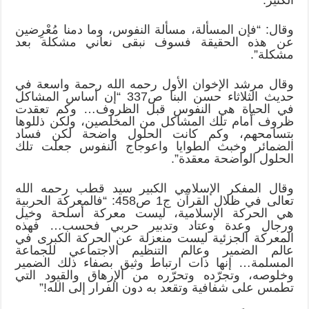
وقال: “فإن المسألة، مسألة النفوس، وما دمنا مُعْرِضين
عن هذه الحقيقة فسوف نبقى نعاني مشكلة بعد
مشكلة”.
وقال مرشد الإخوان الأول رحمه الله رحمة واسعة في
حديث الثلاثاء حسن البنا ص337 “إن أساس المشاكل
في الحياة هي النفوس قبل الظروف… وكم تعقدت
ظروف أمام تلك المشاكل من المخلصين، ولكن ذللوها
بتسامحهم، وكم كانت الحلول واضحة لكن فساد
الضمائر وخبث الطوايا واعوجاج النفوس جعلت تلك
الحلول الواضحة معقدة”.
وقال المفكر الإسلامي الكبير سيد قطب رحمه الله
تعالى في ظلال القرآن ج1 ص458: “فالمعركة الحربية
هي الحركة الإسلامية، ليست معركة أسلحة وخيل
ورجال وعدة وعتاد وتدبير حربي فحسب… فهذه
المعركة الجزئية ليست منعزلة عن الحركة الكبرى في
عالم الضمير وعالم التنظيم الاجتماعي للجماعة
المسلمة… إنها ذات ارتباط وثيق بصفاء ذلك الضمير
وخلوصه، وتجرّده وتحرّره من الإرهاق والقيود التي
تطمس على شفافية وتقعد به دون الفرار إلى الله!”