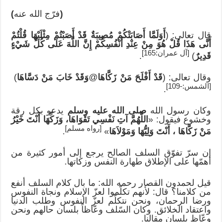
(
فرّج الله عنه
)
قال تعالى: (
أَوَلَمَّا أَصَابَتْكُمْ مُصِيبَةٌ قَدْ أَصَبْتُمْ مِثْلَيْهَا قُلْتُمْ
أَنَّى هَذَا قُلْ هُوَ مِنْ عِنْدِ أَنْفُسِكُمْ إِنَّ اللَّهَ عَلَى كُلِّ شَيْءٍ
[آل عمران:165]
قَدِيرٌ
)
.
وقال تعالى: (
قَدْ أَفْلَحَ مَنْ زَكَّاهَا
@
وَقَدْ خَابَ مَنْ دَسَّاهَا
)
[الشمس:-109]
.
وكان رسول الله
صلى الله عليه وسلم
يدعو بكل رقة
وخشوع فيقول: «
اللَّهُمَّ آتِ نَفْسِي تَقْوَاهَا، وَزَكِّهَا أَنْتَ خَيْرُ
[رواه مسلم]
مَنْ زَكَّاهَا ، أَنْتَ وَلِيُّهَا وَمَوْلاَهَا
»
.
إن سرّ تفوّق السلف الصالح يرجع إلى أمور كثيرة من
أهمّها على الإطلاق طهارة النفس وزكاتها.
قيل لحمدون القصار رحمه الله: ما بال كلام السلف أنفع
من كلامنا؟ قال: لأنهم تكلّموا لعزّ الإسلام ونجاة النفوس
ورضا الرحمان، ونحن نتكلّم لعزّ النفوس وطلب الدنيا
واعتقاد الخلائق. وكان السّلف وعّاظاً بلسان حالهم ونحن
وعّاظ بلسان مقالنا.