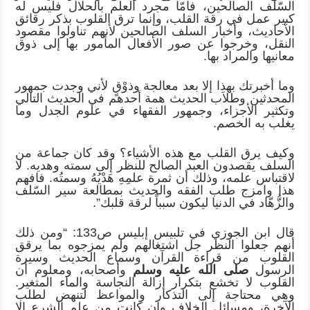
السّلف الصالحين، فأمّا مجرد العلم بالحلال فليس له
كبير عمل في رقة القلب، وإنما ترق القلوب بذكر رقائق
الأحاديث، وأخبار السلف الصالحين لأنهم تناولوا مقصود
النقل، وخرجوا عن صور الأفعال المأمور بها إلى ذوق
معانيها والمراد بها.
وما أخبرتك بهذا إلا بعد معالجة وذوْقٍ لأني وجدت جمهور
المحدثين وطلاَب الحديث همة أحدهم في الحديث التالي
وتكثير الأجزاء، وجمهور الفقهاء في علوم الجدل وما
يغلب به الخصم.
وكيف يرق القلب مع هذه الأشياء؟ وقد كان جماعة من
السلف يقصدون العبد الصالح للنظر إلى سمته وهديه. لا
لاقتباس علمه، وذلك أن ثمرة علمِهِ هَدْيُهُ وسمتُه. فافهم
هذا وامزج طلب الفقه والحديث بمطالعة سير السّلف
والزُّهّاد في الدنيا ليكون سبباً لرقة قلبك”.
قال ابن الجوزي في تلبيس إبليس ص133: “ومن ذلك
أنهم جعلوا النظر جل اشتغالهم ولم يمزجوه بما يرقق
القلوب من قراءة القرآن وسماع الحديث وسيرة
الرسول
صلى الله عليه وسلم
وأصحابه، ومعلوم أن
القلوب لا تخشع بتكرار إزالة النجاسة والماء المتغير.
وهي محتاجة إلى التذكار والمواعظ لتنهض لطلب
الآخرة، ومسائل الخلاف وإن كانت من علم الشرع إلا