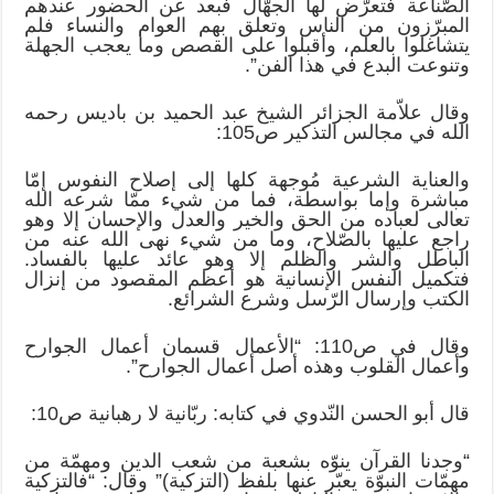
الصّناعة فتعرّض لها الجهّال فبعد عن الحضور عندهم
المبرّزون من الناس وتعلق بهم العوام والنساء فلم
يتشاغلوا بالعلم، وأقبلوا على القصص وما يعجب الجهلة
وتنوعت البدع في هذا الفن”.
وقال علاّمة الجزائر الشيخ عبد الحميد بن باديس رحمه
الله في مجالس التذكير ص105:
والعناية الشرعية مُوجهة كلها إلى إصلاح النفوس إمّا
مباشرة وإما بواسطة، فما من شيء ممّا شرعه الله
تعالى لعباده من الحق والخير والعدل والإحسان إلا وهو
راجع عليها بالصّلاح، وما من شيء نهى الله عنه من
الباطل والشر والظلم إلا وهو عائد عليها بالفساد.
فتكميل النفس الإنسانية هو أعظم المقصود من إنزال
الكتب وإرسال الرّسل وشرع الشرائع.
وقال في ص110: “الأعمال قسمان أعمال الجوارح
وأعمال القلوب وهذه أصل أعمال الجوارح”.
قال أبو الحسن النّدوي في كتابه: ربّانية لا رهبانية ص10:
“وجدنا القرآن ينوّه بشعبة من شعب الدين ومهمّة من
مهمّات النبوّة يعبّر عنها بلفظ (التزكية)” وقال: “فالتزكية