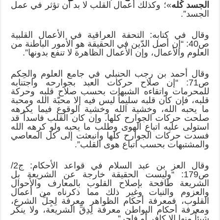
الجسد كله
»؛ وكذلك أعمال القلب لا بد أن تؤثر في عمل
الجسد”.
وقال في كتابه: التحفة العراقية في الأعمال القلبية
ص40: “إن أصل الدّين في الحقيقة هو الأمور الباطنة من
العلوم والأعمال، وإن الأعمال الظاهرة لا تنفع بدونها”.
وقال أحمد بن رجب الحنبلي في جامع العلوم والحِكم
ص71: “إن صلاح حركات العبد بجوارحه واجتنابه
للمحرمات واتقاءه الشبهات بحسب صلاح قلبه وحركة
قلبه، فإن كان قلبه سليماً ليس فيه إلا محبّة الله ومحبة
ما يحبه الله، وخشية الله وخشية الوقوع فيما يكرهه
صلحت حركات الجوارح كلها. وإن كان القلب فاسداً قد
استولى عليه اتباع الهوى وطلب ما يحبه ولو كرهه الله
فسدت حركات الجوارح كلها وانبعثت إلى كل المعاصي
والمشتبهات بحسب اتباع هوى القلب”.
وقال العز بن عبد السلام في قواعد الأحكام: ج2/
ص179: “وليست الحقيقة خارجة عن الشريعة بل
الشريعة طافحة بإصلاح القلوب بالمعارف والأحوال
والعزوم والنيات وغير ذلك مما ذكرناه من أعمال
القلوب، فمعرفة أحكام الظواهر معرفة لِجِلِّ الشرع،
ومعرفة أحكام البواطن معرفة لِدِقِّ الشريعة، ولا ينكر
شيئاً منها إلا كافر أو فاجر”.