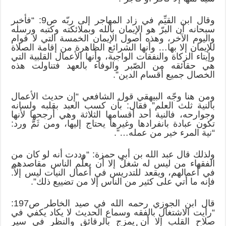
وقال ابن القيِّم في زاد المهاجر إلى ربّه ص9: “فأخبر
سبحانه أن البرّ هو الإيمان بالله وبملائكته وكتبه ورسله
واليوم الآخر، وهذه أصول الإيمان الخمسة التي لا قوام
للإيمان إلا بها… وأنها الشرائع الظاهرة من إقامة الصلاة
وإيتاء الزكاة والنفقات الواجبة، وأنها الأعمال القلبية التي
هي حقائقه من الصّبر والوفاء بالعهد فتناولت هذه
الخصال جميع أقسام الدين”.
ومن هنا وجّه البيهقي قول الشافعي “إن حديث الأعمال
بالنية ثلث العلم” فقال: بأن كسب العبد بقلبه ولسانه
وجوارحه، فالنية أحد أقسامها الثلاثة وهي أرجحها لأنها
تكون عبادة بانفرادها وغيرها يحتاج إليها، ومن ثَمَّ ورد:
“نية المرء خير من عمله…”.
ولذلك قال عبد الله بن أبي حمزة: “وددت أنه لو كان من
الفقهاء من ليس له شغلٌ إلا أن يعلّم الناس مقاصدهم
في أعمالهم، ويقعد للتدريس في أعمال النيات ليس إلاّ.
فإنه ما أتي على كثير من الناس إلا من تضييع ذلك”.
قال ابن الجوزي رحمه الله في صيد الخاطر ص197:
“رأيت الاشتغال بالفقه وسماع الحديث لا يكاد يكفي في
صلاح القلب إلا أن يمزج بالرقائق والنظر في سير