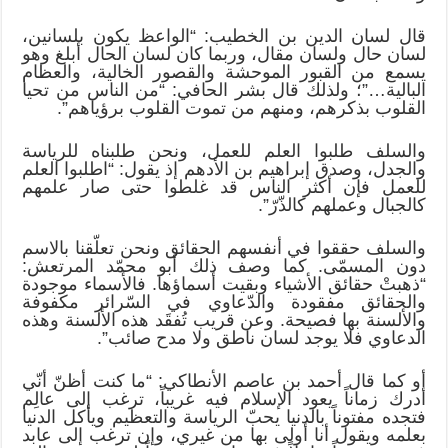
قال لسان الدين بن الخطيب: “الواعظ يكون بلسانين،
لسان حال ولسان مقال، وربما كان لسان الحال أبلغ وهو
يسمع من القبور الموحشة والقصور الخالية، والعظام
البالية…”؛ ولذلك قال بشر الحافي: “من الناس من تحيا
القلوب بذكرهم، ومنهم من تموت القلوب برؤياهم”.
والسلف طلبوا العلم للعمل، ونحن طلبناه للرياسة
والجدل، وصدق إبراهيم بن الأدهم إذ يقول: “اطلبوا العلم
للعمل فإن أكثر الناس قد غلطوا حتى صار علمهم
كالجبال وعملهم كالذّرّ”.
والسلف حققوا في أنفسهم الحقائق ونحن تعلّقنا بالاسم
دون المسمّى. كما وصف ذلك أبو محمّد المرتعش:
“ذهبتْ حقائق الأشياء وبقيت أسماؤها. فالأسماء موجودة
والحقائق مفقودة والدّعاوي في السّرائر مكفوفة
والألسنة بها فصيحة. وعن قريب تُفقَد هذه الألسنة وهذه
الدعاوي فلا يوجد لسان ناطق ولا مدح صائب”.
أو كما قال أحمد بن عاصم الأنطاكي: “ما كنت أظنّ أنّي
أدرك زماناً يعود الإسلام فيه غريباً، ترغب إلى عالِم
فتجده مفتوناً بالدنيا يحبّ الرياسة والتعظيم ويأكل الدنيا
بعلمه ويقول أنا أولى بها من غيري، وإن ترغب إلى عابد