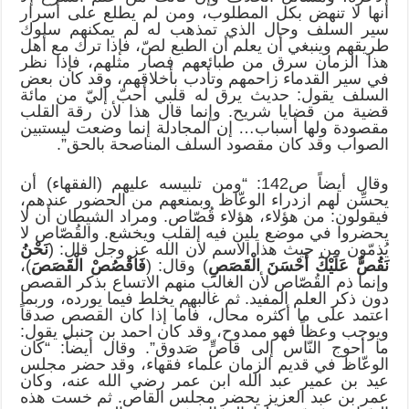
أنها لا تنهض بكل المطلوب، ومن لم يطلع على أسرار
سير السلف وحال الذي تمذهب له لم يمكنهم سلوك
طريقهم وينبغي أن يعلم أن الطبع لصّ، فإذا ترك مع أهل
هذا الزمان سرق من طبائعهم فصار مثلهم، فإذا نظر
في سير القدماء زاحمهم وتأدب بأخلاقهم، وقد كان بعض
السلف يقول: حديث يرق له قلبي أحبّ إليّ من مائة
قضية من قضايا شريح. وإنما قال هذا لأن رقة القلب
مقصودة ولها أسباب… إن المجادلة إنما وضعت ليستبين
الصواب وقد كان مقصود السلف المناصحة بالحق”.
وقال أيضاً ص142: “ومن تلبيسه عليهم (الفقهاء) أن
يحسِّن لهم ازدراء الوعّاظ وبمنعهم من الحضور عندهم،
فيقولون: من هؤلاء، هؤلاء قُصّاص. ومراد الشيطان أن لا
يحضروا في موضع يلين فيه القلب ويخشع. والقُصّاص لا
يُذمّون من حيث هذا الاسم لأن الله عز وجل قال: (
نَحْنُ
نَقُصُّ عَلَيْكَ أَحْسَنَ الْقَصَصِ
) وقال: (
فَاقْصُصْ الْقَصَصَ
)،
وإنما ذم القُصّاص لأن الغالب منهم الاتساع بذكر القصص
دون ذكر العلم المفيد. ثم غالبهم يخلط فيما يورده، وربما
اعتمد على ما أكثره محال، فأما إذا كان القصص صدقاً
ويوجب وعظاً فهو ممدوح، وقد كان احمد بن حنبل يقول:
ما أحوج النّاس إلى قاصٍّ صَدوق”. وقال أيضاً: “كان
الوعّاظ في قديم الزمان علماء فقهاء، وقد حضر مجلس
عيد بن عمير عبد الله ابن عمر رضي الله عنه، وكان
عمر بن عبد العزيز يحضر مجلس القاص. ثم خست هذه