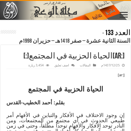
العدد 133
-
السنة الثانية عشرة – صفر 1418هـ – حزيران 1998م
[:ar]الحياة الحزبية في المجتمع[:]
1437/12/25م
المقالات
اضف تعليق
3,454 زيارة
[:ar]
الحياة الحزبية في المجتمع
بقلم: أحمد الخطيب-القدس
إن وجود الاختلاف في الأفكار والتباين في الأفهام أمر
طبيعي الحدوث في أي مجتمع من المجتمعات، ومن
النادر توحد الأفكار والأفهام توحداً مطلقاً، وحتى في زمن
النبوة لم يوحِّد الوحيُ كلَّ أفراد المجتمع، ففي حين توحد