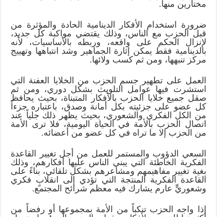
مختارين منها.
ضرورة استخدام الأفكار الدينامية الحادة والمؤثرة من
قبل الحزب مع الناس، وذلك يقتضي مواكبة كل جديد،
لإنزال الحكم على واقعه، وربطه بالأساسيات، لأنه
بالدينامية فقط يمكن إثارة الجماهير وشد انتباهها وتهييج
مركز تنبهها، ومن ثم كسب ولائها.
العمل على تطهير جسم الحزب من الخلايا العفنة التي
استشرت فيها عوامل التلويث بشكل دوري، ومن ثم
صقل جميع خلايا الحزب بالأفكار المتبناة، بحيث يحافظ
كل عضو على جزئيته بكل أمانة وصدق، باعتباره جزءاً
من الكل الفكري والشعوري، بحيث يظهر ذلك جلياً عند
اتصال الحزب بالأمة في الحياة اليومية، فلا ترى الأمة
من الحزب إلا ما تراه في كل عضو من أعضائه.
السعي الدؤوب والمستمر للعمل من أجل تغيير القاعدة
الفكرية الخاطئة التي يبني الناس عليها أفكارهم، وذلك
بغية تغيير مفاهيمهم ومشاعرهم بشكل تلقائي، بناءً على
القاعدة الفكرية المنتجة التي تؤدي إلى انقلابٍ فكري
وشعوريٍّ عارم يشارك فيه معظم شرائح المجتمع.
إذا واجه الحزب تنكباً من الأمة بمجموعها أو رفضاً من