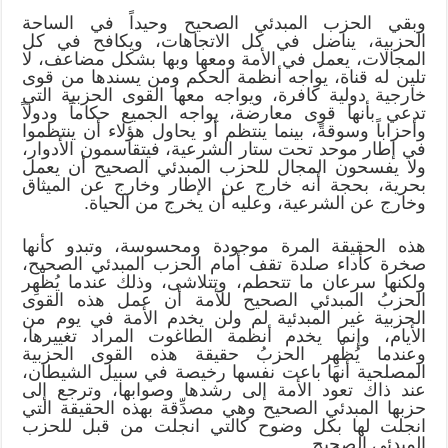
وبقي الحزب المبدئي الصحيح وحيداً في الساحة
الحزبية، يناضل في كل الاتجاهات، ويكافح في كل
المجالات، يعمل في الأمة ومعها وبها بشكل مضاعف، لا
تلين له قناة، يواجه أنظمة الحكم ومن يسندها من قوى
خارجية دولية كافرة، ويواجه معها القوى الحزبية التي
تدعي بأنها قوى معارضة، يواجه الجميع حكاماً ودولاً
وأحزاباً وسوقةً، بينما ينتظم أو يحاول هؤلاء أن ينتظموا
في إطار موحد تحت ستار الشرعية، فيتقاسمون الأدوار،
ولا يفسحون المجال للحزب المبدئي الصحيح أن يعمل
بحرية، بحجة أنه خارج عن الإطار وخارج عن الميثاق
وخارج عن الشرعية، وعليه أن يخرج من الحياة.
هذه الحقيقة المرة موجودة ومحسوسة، وتبدو كأنها
صخرة كأداء صلدة تقف أمام الحزب المبدئي الصحيح،
ولكنها سرعان ما تتحطم، وتتلاشى، وذلك عندما يُظْهِر
الحزبُ المبدئي الصحيح للأمة أن عمل هذه القوى
الحزبية غير المبدئية لم ولن يخدم الأمة في يوم من
الأيام، وإنما يخدم أنظمة الطاغوت المراد تغييرها،
وعندما يُظْهِر الحزبُ حقيقة هذه القوى الحزبية
المصلحية أنها باعت نفسها رخيصة في سبيل الشيطان،
عند ذاك تعود الأمة إلى رشدها وصوابها، وترجع إلى
حزبها المبدئي الصحيح وهي مصدِّقة بهذه الحقيقة التي
انجلت لها بكل وضوح كالتي انجلت من قبل للحزب
المبدئي الصحيح.