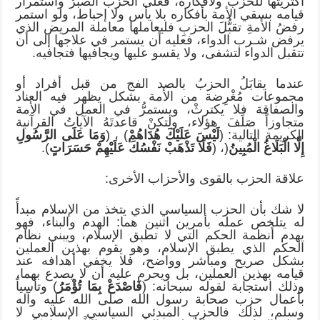
أكثريتها للحزب ولأفكاره، فعلى الحزب الصبرُ واستمرار
قيامه بسقي الأمة بأفكاره بلا يأس ولا إحباط، ولو استمر
رفضُ الأمةِ تقبُّلَ الحزبِ فليعاملها معاملة المريض الذي
يرفض شـرب الدواء، فعليه أن يستمر في علاجها إلى أن
تتقبل الدواء لتشفى، ولا يقسو عليها ويجافيها فتجافيه.
عندما يقابَلُ الحزبُ بالصد الفج من قبل أفراد أو
مجموعات مُغْرِضة من الأمة بشكل يظهر فيه العناد
والصفاقة فلا يكترثْ، ويستمرُّ في العمل في الأمة
متجاوزاً صَلَفَ هؤلاء، ولتكنْ قاعدتَهُ الآياتُ القرآنية
الكريمة التالية: (
لَيْسَ عَلَيْكَ هُدَاهُمْ
) ، (
وَمَا عَلَى الرَّسُولِ
إِلَّا الْبَلَاغُ الْمُبِينُ
(، (
فَلَا تَذْهَبْ نَفْسُكَ عَلَيْهِمْ حَسَرَاتٍ
).
علاقة الحزب بالقوى والأحزاب الأخرى:
لا شك بأن الحزب السياسي الذي يتخذ من الإسلام مبدأً
له يتلخص عمله بأمرين اثنين هما: الهدم والبناء، فهو
يهدم أنظمة الحكم التي لا تطبق الإسلام، ويبني نظام
الحكم الذي يطبق الإسلام، وهو يقوم بهذين العملين
بشكل صريح ومباشر وواضح، فلا يخفي أهدافه عند
قيامه بهذين العملين، بل ويحرم عليه أن لا يصدع بهما،
وذلك استجابة لقوله سبحانه: (
فَاصْدَعْ بِمَا تُؤْمَرُ
) وتأسياً
بأعمال حزب صحابة رسول الله صلى الله عليه وآله
وسلم، لذلك فالحزب المبدئي السياسي الإسلامي لا