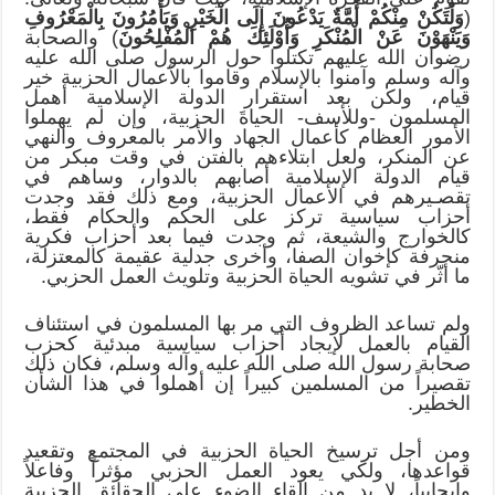
(
وَلْتَكُنْ مِنْكُمْ أُمَّةٌ يَدْعُونَ إِلَى الْخَيْرِ وَيَأْمُرُونَ بِالْمَعْرُوفِ
وَيَنْهَوْنَ عَنْ الْمُنْكَرِ وَأُوْلَئِكَ هُمْ الْمُفْلِحُونَ
) والصحابة
رضوان الله عليهم تكتلوا حول الرسول صلى الله عليه
وآله وسلم وآمنوا بالإسلام وقاموا بالأعمال الحزبية خير
قيام، ولكن بعد استقرار الدولة الإسلامية أهمل
المسلمون -وللأسف- الحياةَ الحزبية، وإن لم يهملوا
الأمور العظام كأعمال الجهاد والأمر بالمعروف والنهي
عن المنكر، ولعل ابتلاءهم بالفتن في وقت مبكر من
قيام الدولة الإسلامية أصابهم بالدوار، وساهم في
تقصـيرهم في الأعمال الحزبية، ومع ذلك فقد وجدت
أحزاب سياسية تركز على الحكم والحكام فقط،
كالخوارج والشيعة، ثم وجدت فيما بعد أحزاب فكرية
منحرفة كإخوان الصفا، وأخرى جدلية عقيمة كالمعتزلة،
ما أثّر في تشويه الحياة الحزبية وتلويث العمل الحزبي.
ولم تساعد الظروف التي مر بها المسلمون في استئناف
القيام بالعمل لإيجاد أحزاب سياسية مبدئية كحزب
صحابة رسول الله صلى الله عليه وآله وسلم، فكان ذلك
تقصيراً من المسلمين كبيراً إن أهملوا في هذا الشأن
الخطير.
ومن أجل ترسيخ الحياة الحزبية في المجتمع وتقعيد
قواعدها، ولكي يعود العمل الحزبي مؤثراً وفاعلاً
وإيجابياً، لا بد من إلقاء الضوء على الحقائق الحزبية