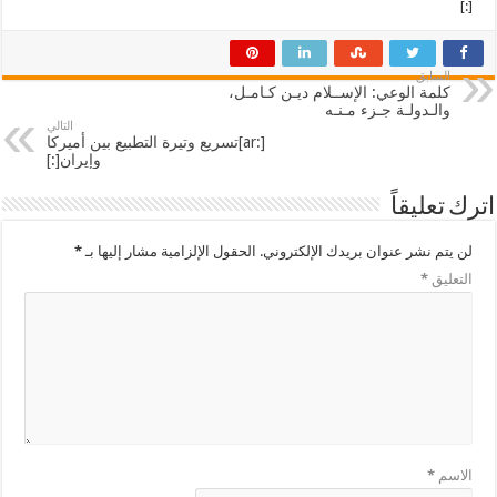
[:]
السابق
كلمة الوعي: الإســلام ديـن كـامـل،
والـدولـة جـزء مـنـه
التالي
[:ar]تسريع وتيرة التطبيع بين أميركا
وإيران[:]
اترك تعليقاً
لن يتم نشر عنوان بريدك الإلكتروني.
الحقول الإلزامية مشار إليها بـ
*
التعليق
*
الاسم
*