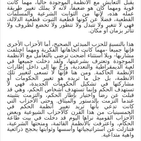
يقبل التعايش مع الأنظمة الموجودة حالياً، مهما كانت
قوية ومهما كان هو ضعيفاً، لأنه لا يملك تغيير طريقة
عمله هذه، لأنها من الثوابت الشرعية والمسلَّمات
القطعية، فضلاً عن كونها قطعية الثبوت قطعية الدلالة،
فهي لا تتغير ولا تتبدل ولا تتطور ولا تخضع لظروف ولا
تتأثر بزمان أو مكان.
هذا بالنسبة للحزب المبدئي الصحيح، أما الأحزاب الأخرى
فإنها جميعاً -مهما كانت اتجاهاتها الفكرية ومهما اختلفت
مشاربها- وبلا استثناء أضحت ترضى بالتعامل مع الأنظمة
الموجودة وتعترف بشرعيتها، ولقد دخلت جميعها في
لعبة الديمقراطية والتعددية، وزُجَّ بها إلى داخل إطارات
الأنظمة الحاكمة. ومن هنا فإنها لا تسعى لتغيير تلك
الأنظمة، بل جل ما تريده هو تغيير الحكومات أو
مشاركتها في تشكيل الحكومات الجديدة، فهي لا
تستهدف الحكم وإنما تستهدف أشخاص الحكم، وهي قد
قبلت عن رضا واختيار بإطار الحكم، والتزمت بتثبيته
عندما التزمت بالدستور والميثاق. وحتى الأحزاب التي
كانت تدعي بأنها تريد تغيير أنظمة الحكم في
الخمسينيات من هذا القرن كالأحزاب الشيوعية وبعض
الأحزاب القومية نراها اليوم قد دخلت في بيت طاعة
الحكام، واعترفت بالأنظمة القائمة، ومنحتها الشرعية،
فتنازلت عن استراتيجياتها وأسسها وثوابتها بحجج ذرائعية
واهية متداعية.