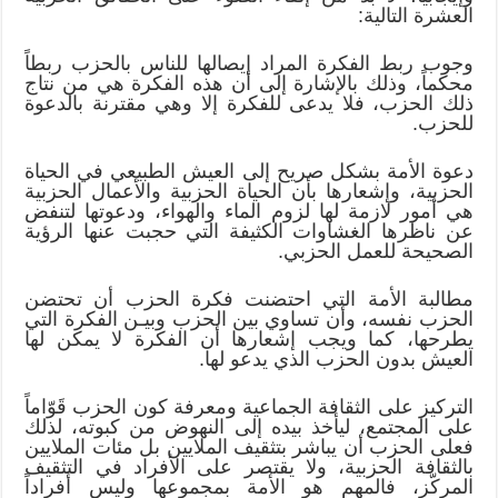
العشرة التالية:
وجوب ربط الفكرة المراد إيصالها للناس بالحزب ربطاً
محكماً، وذلك بالإشارة إلى أن هذه الفكرة هي من نتاج
ذلك الحزب، فلا يدعى للفكرة إلا وهي مقترنة بالدعوة
للحزب.
دعوة الأمة بشكل صريح إلى العيش الطبيعي في الحياة
الحزبية، وإشعارها بأن الحياة الحزبية والأعمال الحزبية
هي أمور لازمة لها لزوم الماء والهواء، ودعوتها لتنفض
عن ناظرها الغشاوات الكثيفة التي حجبت عنها الرؤية
الصحيحة للعمل الحزبي.
مطالبة الأمة التي احتضنت فكرة الحزب أن تحتضن
الحزب نفسه، وأن تساوي بين الحزب وبيـن الفكرة التي
يطرحها، كما ويجب إشعارها أن الفكرة لا يمكن لها
العيش بدون الحزب الذي يدعو لها.
التركيز على الثقافة الجماعية ومعرفة كون الحزب قَوّاماً
على المجتمع، ليأخذ بيده إلى النهوض من كبوته، لذلك
فعلى الحزب أن يباشر بتثقيف الملايين بل مئات الملايين
بالثقافة الحزبية، ولا يقتصر على الأفراد في التثقيف
المركّز، فالمهم هو الأمة بمجموعها وليس أفراداً