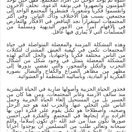
المؤمنون وانصهروا في بوتقة الدعوة، تخلَّف الآخرون
وانقسموا فكرياً وشعورياً، فشطروا المجتمع الواحد إلى
مجتمعين بسبب هذا الاختلاف وذاك التباين. وفي أكثر
المجتمعات استقراراً نجد التناقض في الأفكار والتعارض
في الأفهام أمراً من الأمور البديهية ومسلَّمةً من
المسلَّمات التي لا يُماري فيها عاقل.
وهذه المشكلة المزمنة والمعضلة المتواصلة في حياة
المجتمعات تكمن في كيفية العيش المشترك لتكتلات
من الناس مختلفة فكرياً واجتهادياً، والحل الدائم لهذه
المشكلة المعضلة يتمثل في وجود شكل من أشكال
التحزب والتكتل والتمحور، والتي تفضي بدورها إلى
مظهر من مظاهر الصراع والكفاح والنضال بصوره
الفكرية أو المادية، وبأساليبه المنتظمة أو العشوائية.
فجذور الحياة الحزبية وأصولها ضاربة في الحياة البشرية
منذ سالف الأزمنة وغابر المجتمعات، ومن هنا كان من
العسير بل من المستحيل إلغاء الحياة الحزبية وحمل
الناس على التخلي عنها. والحزب لغة هو جند الرجل
وصحبه، واصطلاحاً هو تكتل يقوم على فكرة آمن بها
أفراده يراد إيجادها في المجتمع. والفكرة في أحسن
صورها تكون مبدأً من عند الله -أي تكون إسلاماً- والله
سبحانه وتعالى طلب من المسلمين أن يوجدوا أحزاباً
تقوم على الفكرة الإسلامية، حيث قال سبحانه وتعالى: