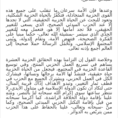
وعندها فإن الأمة سرعان ما تنقلب على جميع هذه
القوى الحزبية المتخاذلة، فتكْفُرُ بالحياة الحزبية الشكلية،
وتعود للبحث عن الحياة الحزبية الحقيقية، التي لا تجدها
إلا عند الحزب المبدئي الصحيح، الذي يسعى للتغيير
الحقيقي، فلا تجد أمامها إلا هو، فتعمل معه للتغيير
الجِدِّي الذي سيثمر -بمشيئة الله تعالى- حكماً مبنياً على
الفكرة الصحيحة، فتنهض الأمة، وتقام الدولة، ويُبنى
المجتمعُ الإسلامي، وتُحْمَل الرسالةُ حملاً صحيحاً إلى
العالم أجمع بإذنه تعالى.
وخلاصة القول إن التزامنا بهذه الحقائق الحزبية العشرة
يساهم في تسريع العمل الحزبي المنتج، وفي توسيع
القاعدة الحزبية في المجتمع، فيجعل من الحياة الحزبية
حياة حقيقية، فتنشدُّ لها الأمة برجالها ونسائها، فيشارك
الكل في العمل الحزبي، ويشترك الجميع مع الحزب في
قطف ثمار التغيير، وتبدو الأهداف إذّاك قريبة المنال،
حتى لتكاد أن تكون الدولة الإسلامية في متناول الأيدي، لا
ننتظر ساعتها سوى إكرام الله سبحانه لنا بالنصر، ومَنِّهِ
علينا بإقامة دولة الخلافة الراشدة، كما أكرمنا سبحانه
من قبل بإقامة التكتل الحزبي المبدئي الصحيح، وكما
منَّ -سبحانه وتعالى- علينا بالحفاظ على هذا الحزب
ممن يتربّص به الدوائر .