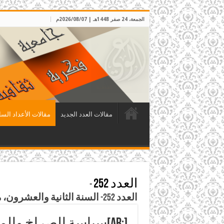
الجمعة، 24 صفر 1448هـ | 2026/08/07م
مقالات العدد الجديد
مقالات الأعداد السا
العدد 252
-
العدد 252- السنة الثانية والعشرون، محرم 1429هـ، الموافق كانون الثاني 2008م
[:ar]سياسة الصراخ والمقاعد النيابية[:]