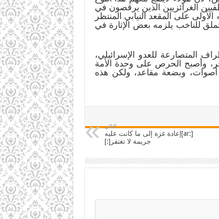
يين الغرائزيين الذين يرقصون في
الأولى على المقعد النيابي المنتظر
تملق للناخب يلزمه بعض الإثارة في
طراف المتصارعة للعدو الإسرائيلي،
خر، وأصبح الحرص على وحدة الأمة
 أصوات، وبضعة مقاعد، ولكن هذه
التالي
[:ar]إعادة غزة إلى ما كانت عليه
جريمة لا تغتفر[:]