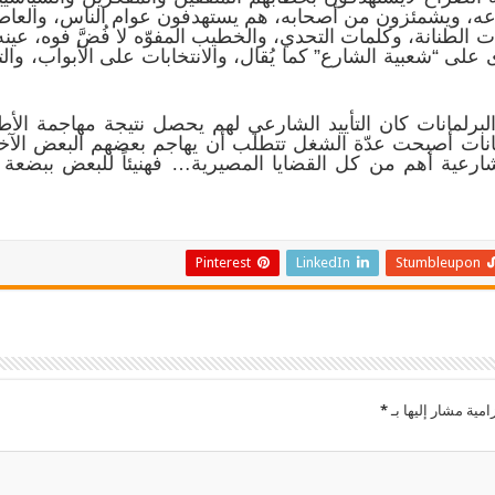
عه، ويشمئزون من أصحابه، هم يستهدفون عوام الناس، والعاطف
الطنانة، وكلمات التحدي، والخطيب المفوّه لا فُضَّ فوه، عينه 
 على “شعبية الشارع” كما يُقال، والانتخابات على الأبواب، وال
 البرلمانات كان التأييد الشارعي لهم يحصل نتيجة مهاجمة الأ
لمانات أصبحت عدّة الشغل تتطلب أن يهاجم بعضهم البعض الآ
ارعية أهم من كل القضايا المصيرية… فهنيئاً للبعض ببضعة
Pinterest
LinkedIn
Stumbleupon
امية مشار إليها بـ
*