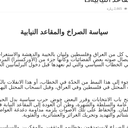
2,665 زيارة
سياسة الصراخ والمقاعد النيابية
ي كل من العراق وفلسطين ولبنان بالخيبة والدهشة والاستغراب
صال صوته بعض الفضائيات وكأنها جزء من (الأوركسترا) المرسو
ي الخطاب السياسي والتي لم نعهدها قبل دخول البرلمانيين ال
 إلى هذا النمط من الحدّة في الخطاب، أو هذا الانفلات بالكلم
لمحتل في فلسطين وفي العراق، وقبل انسحاب المحتل اليهود
فُتح باب الانتخابات وقرر البعض خوض حرب سياسية بدل ال
زعامة والسلطة والشهرة، وظن أن العودة إلى المقاعد النيابة ف
رلمان. والحفاظ على تلك الأصوات يلزمه مداومة دغدغة العوا
شتائم والتهديد وتحريك الغرائز والعشائرية، والفئوية.
 الصراخ لايستهدفون بخطابهم المثقفين والمفكرين والسياسيين،