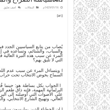
1429/01/16م
المقالات
اضف تعليق
[:ar]
يُصاب من يتابع السياسيين الجدد ف
والسباب، والشتائم، وتساعده في إي
المرء عن سبب هذه النبرة العالية ف
التي لا تليق بهم؟
l ويتساءل المرء عن سبب عدم اللجوء
السماح بخوض الانتخاب تحت حراب ا
l الجواب بكل بساطة هو: حينما 
البرلمانية المهمة، فإنه ذاق طعم ال
على الأصوات التي أوصلته إلى الب
العالي، وتهييج الشارع الانتخابي، وال
l إن الخطباء الذين يمارسون سياسة