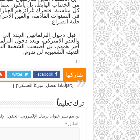
من الخطاب الهابط، بل يأنفون سما
كل مناسبة، فتحرك غرائزهم العبارات 
في السنوات القادمة، والعين الأخرى
حلبة الصراع.
l قبل دخول البرلمانيين الجدد إلى
والعدو الأميركي، وبعد دخول البر
آخر همهم، بل أصبحت الشعبية الش
التعبئة الشعبوية لن تدوم.
[:]
Twitter
Facebook
شاركها
السابق
[:ar]لماذا تفضل أميركا العسكر؟[:]
اترك تعليقاً
لن يتم نشر عنوان بريدك الإلكتروني.
الحقول الإلز
التعليق
*