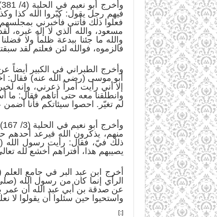
و
فيهم رجل يقول: كبّروا الله كذا وكذا
فعلوا ذلك فأتني فأخبرني بمجلسهم، 
مسعود، والله الذي لا إله غيره، ل
والله ما جئنا ببدعة ظلماً ولا فضل
فالزموه، فوالله لئن فعلتم لقد سبقتم سب
وأخرج الطبراني في الكبير أيضاً ع
أبو موسى (رضي الله عنه) فقال: اخر
إلا أني رأيت أمراً ذعرني، وإنه لخ
وانطلقنا معه حتى أتاهم فقال: ما أ
لم تغيّر. احصوا سيئاتكم فأنا أضمن
وأ
منهم، يذكرون الله فيرعد أحدهم حت
ذلك فيّ، فقال: رأيت رسول الله (صل
يصيبهم هذا، أفتراهم أخشع لله تعا
عن صدقة بن أبي عبد الله أن عمر ب
واستحيوا حين سئلوا أن يقولوا لا نعل
[:]