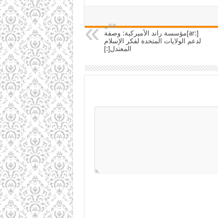
التالي
[:ar]مؤسسة راند الأميركية: وصفة
لدعم الولايات المتحدة لفكر الإسلام
المعتدل[:]