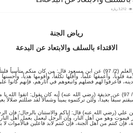
3,212 زيارة
رياض الجنة
الاقتداء بالسلف والابتعاد عن البدعة
– أخرج ابن عبد البر في جامع بيان العلم (2/ 97) عن ابن مسعود قال: من كا
ة قلوباً، وأعمقها علماً، وأقلها تكلفاً، وأقومها هدياً، وأحسنها 
دينه، فاعرفوا لهم فضلهم واتبعوهم في آثارهم، فإنهم كانوا عل
وأخرج كذلك في الصفحة نفسها (2/ 97) عن حذيفة (رضي الله عنه) أنه كان يقول: 
 سبقاً بعيداً، ولئن تركتموه يميناً وشمالاً لقد ضللتم ضلالاً بعيد
ج كذلك في جامعه (2/ 114) عن علي (رضي الله عنه) قال: إياكم والاستنان بالرجا
ر فيموت وهو من أهل النار، وإن الرجل ليعمل بعمل أهل النار
فإن كنتم من أهل الجنة، فإن كنتم لابد فاعلين فبالأموات لا بال