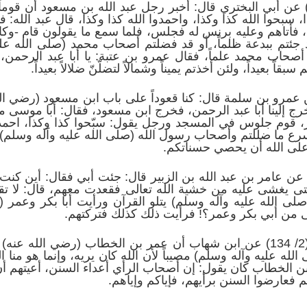
أخرج أبو نعيم في الحلية (4/ 381) عن أبي البختري قال: أخبر رجل عبد الله بن 
، سبحوا الله كذا وكذا، واحمدوا الله كذا وكذا، قال عبد الله: ف
فأتاهم وعليه برنس له فجلس، فلما سمع ما يقولون قام -وكان رجل
قد جئتم ببدعة ظلماً، أو قد فضلتم أصحاب محمد (صلى الله علي
نا أصحاب محمد علماً، فقال عمرو بن عتبة: يا أبا عبد الرحمن،
قاً بعيداً، ولئن أخذتم يميناً وشمالاً لتضلّنّ ضلالاً بعيداً.
ن عمرو بن سلمة قال: كنا قعوداً على باب ابن مسعود (رضي الل
ج إلينا أبا عبد الرحمن، فخرج ابن مسعود، فقال: أبا موسى ما 
ير، قوم جلوس في المسجد ورجل يقول: سبّحوا كذا وكذا، احمدو
سرع ما ضللتم وأصحاب رسول الله (صلى الله عليه وآله وسلم) أح
 على الله أن يحصي حسناتكم.
خرج أبو نعيم في الحلية (3/ 167) عن عامر بن عبد الله بن الزبير قال: جئت أبي فق
ى يغشى عليه من خشية الله تعالى فقعدت معهم، قال: لا تقع
ى الله عليه وآله وسلم) يتلو القرآن ورأيت أبا بكر وعمر (ر
لى من أبي بكر وعمر؟! فرأيت ذلك كذلك فتركتهم.
أخرج ابن عبد البر في جامع العلم (2/ 134) عن ابن شهاب أن عمر بن الخطاب (ر
ن الخطاب كان يقول: إن أصحاب الرأي أعداء السنن، أعيتهم أن
م فعارضوا السنن برأيهم، فإياكم وإياهم.