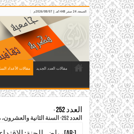
الجمعة، 24 صفر 1448هـ | 2026/08/07م
مقالات العدد الجديد
مقالات الأعداد السا
العدد 252
-
العدد 252- السنة الثانية والعشرون، محرم 1429هـ، الموافق كانون الثاني 2008م
[:ar]رياض الجنة: الاقتداء بالسلف والابتعاد عن البدعة[:]