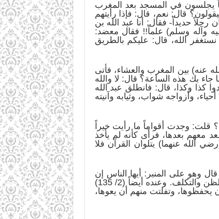
مسعود أن قوماً يجلسون في المسجد بعد المغرب
يقولون؟ قال: نعم، قال: فإذا رأيتهم
اً حديداً- فقال: أنا عبد الله بن
ه وآله وسلم) علماً!! فقال معضد:
 نستغفر الله، قال: عليكم بالطريق
ه عنه) بين المغرب والعشاء، فأتى
جاء بك هذه الساعة؟ قال: لا والله
ا كذا وكذا، قال: فانطلق عبد الله
ياء، وأزواجه شواب، وثيابه وآنيته
ال: أين كنت؟ قلت: وجدت أقواماً ما رأيت خيراً
د معهم بعدها، فرأى كأنه لم يأخذ
ضي الله عنهما) يتلوان القرآن فلا
ضي الله عنه) قال وهو على المنبر: أيها الناس إن
الرأي إنما كان من رسول الله (صلى الله عليه وآله وسلم) مصيباً لأن الله كان يريه، وإنما هو منا الظن والتكلف. وعنده أيضاً (2/ 135)
 يحفظوها، وتفلتت منهم أن يعوها،