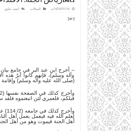
1429/01/16م
المقالات
اضف تعليق
[:ar]
وآله وسلم)، فإنهم كانوا أبرّ هذه الأم
(صلى الله عليه وآله وسلم) وإقامة 
قبلكم، فلعمري لئن اتبعتموه فلقد سبقتم
وأخر
لعلم الله فيه فيعمل بعمل أهل النا
أهل الجنة فيموت وهو من أهل الجنة، 