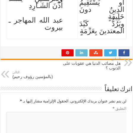
أو يَسْتَقِيمُ
أُذْنَ الشَـارِدِ
الدِينُ دونَ
خَلِيفَةٍ
عبد الله المهاجر ـ
ويَرُدُّ كَيْدَ
بيروت
المعتدينَ بِعَزْمَةٍ
السابق
هل مصائب الدنيا هي عقوبات على
الذنوب ؟
التالي
(بالمؤمنين رؤوف رحيم)
اترك تعليقاً
لن يتم نشر عنوان بريدك الإلكتروني.
الحقول الإلزامية مشار إليها بـ
*
التعليق
*