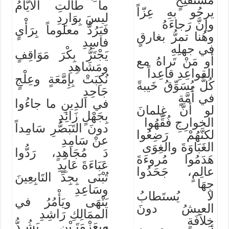
ما طالَتِ الأَيّامُ
يرجُو بهِ عِزّاً
ليسَ بِوَارِدِ
وإنَّ رَجاءَهُ
فَيَرُدُّ معلوماً بِرَأْيٍ
وهُنا تمرُّ بغارقٍ
فاسِدِ
في جهلِهِ
يَجْتَرُّ بِكْرَ مَوَاقِفٍ
أو مَنْ تَراهُ مع
ومَشَاهِدِ
القواعِدِ قاعِداً
نُكِبَتْ بِإِمَّعَةٍ وعِلْجٍ
كُلٌّ يُسَوِّقُ خَيبةً
جَاحِدِ
في أُمَّةٍ
في الدِينِ ما جاءُوا
لو أنَّ غِلمانَ
بِجَهْلٍ زَائِدِ
الخوارِجِ فُقِّهُوا
دونَ التَبَصُّرِ سَامِداً
لكنَّهُمْ رَضِعُوا
عنْ سَامِدِ
الغَبَاوَةَ والغِوَى
دَ مُجَاهِدٍ، رَدُّوا
هَدَمُوا مُروءَةَ
عَبَاءَةَ عَابِدِ
عالِمٍ، جَحَدُوا
تُبْنَى بِجِدِّ التَابِعِينَ
جِهَا
وسَاعِدِ
لا يُستَطابُ
يَنْهَى ويَأْمُرُ في
العيشُ دونَ
الممَالِكِ رَاشِدِ
خِلاَفَةٍ
وبِعَزْمَتَـيْنِ يَشُـدُّ