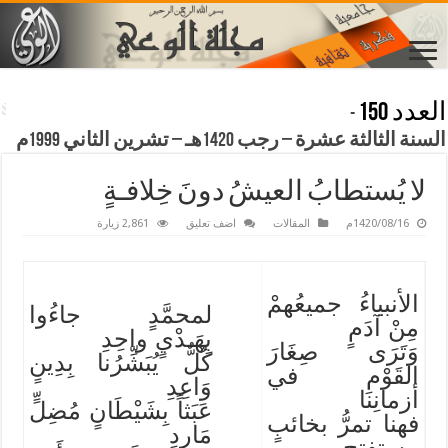
العدد 150
-
السنة الثالثة عشرة – رجب 1420هـ – تشرين الثاني 1999م
لا يُستطابُ العيشُ دونَ خِلافـةٍ
1420/08/16م
المقالات
اضف تعليق
2,861 زيارة
الأنبياءُ جميعُهمْ
لمحمَّدٍ جاءُوا
مِنْ آدَمٍ
بِهَـدْيٍ واحِدِ
وَتَرَى صِغَارَ
كُلٌّ يُبَشِّرُنا بِدِينٍ
القَوْمِ في
وَاعِدِ
أزمانِنا
عَبَثاً بِشَيْطَانٍ مُضِلٍّ
فهنا تمرُّ بخائبٍ
مَارِدِ
مستفتِحٍ