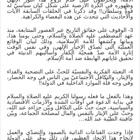
وظهوره في الكرة الأرضية على شكل كيان سياسيّ له
قوةٌ وسلطان!! وقد ذكرنا في الحلقات السابقة الآيات
والأحاديث التي تتحدث عن هذه البغضاء والكراهية.
3- الوقوف على حقائق التاريخ عبر العصور المتتابعة، منذ
عهد المصطفى عليه الصلاة والسلام، وحتى يومنا هذا،
وبيانها وكشفها للأمة الإسلامية، وذلك لبيان الوقائع
العمليّة التي تُصدّق الإخبار الإلهي، وفي نفس الوقت
إثارة الأمة ضدّ همجيّة الكفار وأساليبهم الدنيئة في
تحقيق غاياتهم الهابطة ضد أمة الإسلام.
4- التعبئة الفكرية والنفسيّة للحثّ على التضحية والفداء
والإيثار، والتكافل الاجتماعيّ بين الناس في وجه الحصار،
وفي وجه قلّة الموارد الداخلية في الدولة!!
وهذا بالفعل ما فعله رسولنا الكريم عليه الصلاة والسلام
في بداية الدعوة في أوقات الشدة والأزمات الاقتصادية
والسياسية، حيث حثّ على التكافل وبيّن جزاءه عند الله،
وحثّ على الإيثار بالنفس والمال لمصلحة الجماعة، وبيّن
عاقبتة الطيّبة عند الله…
فإذا وجدت القناعات الذاتية بالصمود والتصدّي والعمل
لإنجاح هذا الإنجاز العظيم، فإن ذلك يوفّر على الدولة