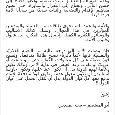
وهذه المسألة (التعبئة) ليست صعبة، ولكنها تحتاج إلى
حسن التأتّي، وتحتاج إلى التكرار والمثابرة، حتى تصبح
مفاهيم الإقدام والتضحية والثبات سجيّة من سجايا الأمة
فرداً فرداً.
والأمة والحمد لله، تحوي طاقات من العلماء والمبدعين
المؤثّرين في هذا المجال، وتملك كذلك الأساليب
والوسائل الكثيرة الكفيلة بإيصال هذه الفكرة إلى عقول
وقلوب الأمة.
فإذا وصلت الأمة إلى درجة عالية من التعبئة الفكريّة
والنفسيّة فإنها -كما ذكرنا- تصبح طاقةً مندفعةً، وتصبح
قوةً عصيّةً على كلّ محاولات الكفار، حتى ولو جاعت أو
عَرِيتْ أو فقدت رغد العيش في بداية الأمر، وبذلك تكون
دعامةً لهذه الدولة بدل أن تكون عبئاً عليها، وتكون حارساً
أميناً بدل أن تكون معول هدم، وتكون قوةً مندفعةً للأمام
تدفع معها كلّ كيان الدولة بدل أن تُثقل الحمل على كيان
الدولة!!
[يتبع]
أبو المعتصم – بيت المقدس
[:]