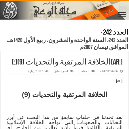
العدد 242
-
العدد 242، السنة الواحدة والعشرون، ربيع الأول 1428هـ،
الموافق نيسان 2007م
[:ar]الخلافة المرتقبة والتحديات (9)[:]
1428/04/06م
المقالات
اضف تعليق
2,837 زيارة
[:ar]
الخلافة المرتقبة والتحديات (9)
لقد تحدثنا في حلقاتٍ سابقةٍ من هذا البحث عن أبرز
التحدّيات والصعوبات التي تواجه الخلافة الإسلامية
المرتقبة -القائمة قريباً بإذنه تعالى- من الخارج، أي