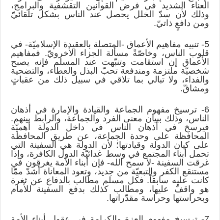
العناء الشديد في فرض القوانين التقشفية والبرامج،
وذلك لأن سدّ الخلل يحصل عند الناس بشكل تلقائيّ
ومن دافعٍ ذاتيّ.
5- تنبيه مفاهيم الأعماق -المتصلة بالعقيدة الإسلاميّة- في
قلوب الناس، وخاصّةً مسألة الجزاء الأخرويّ. فمفاهيم
الأعماق إن استقامت وتنبّهت عند المسلم فإنه يصبح
شخصيّة ملتزمة ومندفعة تحبّ البذل والعطاء، والتضحية
والفداء، ولا تبالي بما تلاقي في سبيل ذلك من عقباتٍ
ومشاقّ.
6- ترسيخ مفهوم الجماعة والقيادة والإمارة في أذهان
الناس، وذلك ببيان معنى الفرد والجماعة، والرابط بينهم.
فيرسخ في أذهان الناس في داخل الدولة أهميّة
المحافظة على وحدة الجماعة، عن طريق المحافظة
على كيان الدولة وقيادتها؛ لأن الدولة هي السفينة التي
تحمل أبناء المجتمع في وسط عَدائيّة الدول الكافرة، وإذا
غرقت السفينة -لا سمح الله- فإن أبناء الأمة يغرقون في
مستنقع الكفر والتبعيّة من جديد، وتعود المعاناة أشدّ ممّا
كانت عليه سابقاً. فكل مسلم مطالب بالدفاع عن ثغرة
هو واقفٌ عليها، ومطالب كذلك بدفع السفينة للأمام
وبحراستها وحراسة مقدّراتها.
7- ترسيخ مفهوم العزة والكرامة في عقول أبناء الأمة