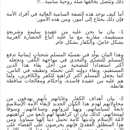
ذلك وتتّصل بخالقها صلة روحيةً سامية…!!
أما كيف نوجد هذه الصفة السامية العالية في أفراد الأمة
فإن ذلك يحتاج إلى أمور، ومن هذه الأمور:
1- بيان ما نحن عليه من عقيدةٍ سليمةٍ وشريعةٍ
مستقيمة، مقارنة مع ما عليه أتباع الحضارة الغربية
بشكل خاصّ، والكفار بشكل عام.
وهذا البيان يولّد في نفسيّة المسلم شحناتٍ إيمانيةً تدفع
المسلم للتصدّي والتحدي في مواجهة الكفر، وتجعله
أكثر استعداداً للتضحية من أجل بقاء هذا الدين
المستقيم، وبقاء دولته التي تحمله وتطبقه في الناس،
كما يجعل المسلم أكثر كراهية للكفر والكافرين، ولما
هم عليه من عقيدة فاسدة، وأحكام ومعالجات ساقطة
هابطة.
2- بيان أهداف الكفار وغاياتهم بأنهم يهدفون من
محاولاتهم لهدم هذا الكيان الجديد لإبقاء الأمة الإسلامية
تابعةً لسياساتهم، ونهباً لثرواتهم وصناعاتهم، وسوقاً
لمنتجاتهم، كذلك بيان أن كراهيتها لهم نابعة من كراهيتهم
لأمّة الإسلام ولدينها كأمة تحمل ديناً إلهياً سماوياً. ومن
هذا المنطلق العقديّ فإنهم يحرصون على القضاء على
الأمة، ويحرصون على عدم بزوغ هذا النور الإلهيّ