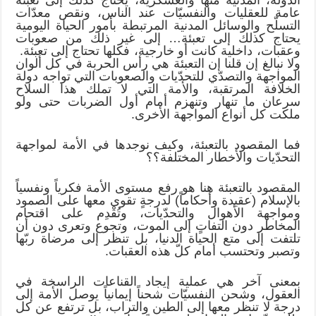
عامة للعقليات والنفسيّات عند الناس، ونقص معدّات
التسلّح والوسائل المدنية المرتبطة بأمور الحياة اليومية
يحتاج كذلك إلى تعبئة… إلى غير ذلك من صعوبات
وعقبات، داخلية كانت أو خارجية، فكلها تحتاج إلى تعبئة.
ولا نبالغ إن قلنا إن التعبئة هي رأس الحربة في كل ألوان
المواجهة والتصدّي للتحدّيات والصعوبات التي تواجه دولة
الخلافة المرتقبة، والأمة التي لا تملك هذا السلاح
سرعان ما تنهار وتنهزم أمام أول الضربات حتى ولو
ملكت كل أنواع المواجهة الأخرى.
فما المقصود بالتعبئة، وكيف نوجدها في الأمة لمواجهة
التحدّيات والأخطار المختلفة؟؟
المقصود بالتعبئة هنا هو رفع مستوى الأمة فكرياً ونفسياً
بالإسلام (عقيدة وأحكاماً) لدرجةٍ تقوى معها على الصمود
ومواجهة الأهوال والتحدّيات، وتُقْدِم على اقتحام
المخاطر دون التفاتٍ إلى الموت، وتجوع وتعرى دون أن
تلتفت إلى متع الحياة الدنيا، بل تنظر إلى مرضاة ربّها
وتصبر وتحتسب أمام كلّ هذه العقبات.
بمعنى آخر هي عملية إيجاد القناعات الراسخة في
العقول، وشحن النفسيّات شحناً إيمانياً يوصل الأمة إلى
درجة لا تنظر معها إلى الطين والتراب، بل ترتفع عن كل