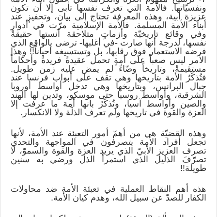
ونفسيّاتها. فالأمة التي تعرف نفسها تأبى إلا أن تكون
عزيزة أبية، وهذه المعرفة تحتاج إلى بيان، وتحفيزٍ عند
أبناء الأمة المسلمة. فالأمة الإسلامية مرّت في أدوارٍ
وفي وقائع تاريخيّة وأزماتٍ متلاحقة أنستها حقيقة
نفسها، لدرجة أنها صارت -في أغلبها- ترضى بالواقع الذي
فرضه الاستعمار فوق رقابها، بل وتستسيغه أحياناً!! وهذا
الأمر ليس صعباً على أمةٍ تحمل عقيدةً فريدةً وأحكاماً
مستقيمةً، وتاريخاً وضّاءً لم يمض عليه زمن طويل.
فتُذكَّرُ الأمة بتاريخها وهي تقف على أبواب فرنسا عند
جبال البرانس، وبتاريخها وهي تدخل أواسط أوروبا
الشرقية، وأواسط روسيا حتى موسكو، وتدين لها الهند
والصين وأواسط آسيا، وتُذكّرُ بأنها أمة ما عرفت إلا
العزة والقوة في تاريخها ولم تعرف الذلّة ولا الانكسار.
وهذه القضيّة هي من أهمّ أمور التعبئة عند الأمة، لأنها
تجعل أفراد الأمة يتصرفون في المواجهة والتحدي
تصرف العزيز الأبيّ الذي يريد العزة والقوة والسموّ، لا
تصرّفَ الذليل الذي استمرأ الذل ورضي به سنين
طويلة!!
هذه أهم النقاط العملية في تعبئة الأمة ضد محاولات
الكفار للصدّ عن سبيل الله، وهدم كيان الأمة.