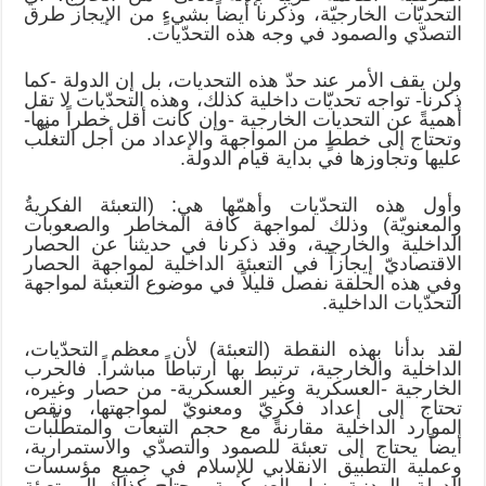
التحديّات الخارجيّة، وذكرنا أيضاً بشيءٍ من الإيجاز طرق
التصدّي والصمود في وجه هذه التحدّيات.
ولن يقف الأمر عند حدّ هذه التحديات، بل إن الدولة -كما
ذكرنا- تواجه تحديّات داخلية كذلك، وهذه التحدّيات لا تقل
أهميةً عن التحديات الخارجية -وإن كانت أقل خطراً منها-
وتحتاج إلى خططٍ من المواجهة والإعداد من أجل التغلّب
عليها وتجاوزها في بداية قيام الدولة.
وأول هذه التحدّيات وأهمّها هي: (التعبئة الفكريةُ
والمعنويّة) وذلك لمواجهة كافة المخاطر والصعوبات
الداخلية والخارجية، وقد ذكرنا في حديثنا عن الحصار
الاقتصاديّ إيجازاً في التعبئة الداخلية لمواجهة الحصار
وفي هذه الحلقة نفصل قليلاً في موضوع التعبئة لمواجهة
التحدّيات الداخلية.
لقد بدأنا بهذه النقطة (التعبئة) لأن معظم التحدّيات،
الداخلية والخارجية، ترتبط بها ارتباطاً مباشراً. فالحرب
الخارجية -العسكرية وغير العسكرية- من حصار وغيره،
تحتاج إلى إعداد فكريّ ومعنويّ لمواجهتها، ونقص
الموارد الداخلية مقارنةً مع حجم التبعات والمتطلّبات
أيضاً يحتاج إلى تعبئة للصمود والتصدّي والاستمرارية،
وعملية التطبيق الانقلابي للإسلام في جميع مؤسسات
الدولة، المدنية منها والعسكرية، يحتاج كذلك إلى تعبئة