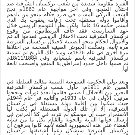
الفترة مقاومة شديدة من شعب تركستان الشرقية ضد
احتلال المنجو، وفي آخر مواجهة عام 1863م نجح
الشعب التركي المسلم في طرد حكام منجو من بلدهم
وأقاموا دولة مستقلة تحت زعامة يعقوب بك الذي
استمر حكمه 16 عاماً، ولكن نظراً للتوسع الروسي خلال
عهد التسارست فقد خاف البريطانيون من وقوع
تركستان الشرقية تحت الاحتلال الروسي فقدموا الدعم
والأموال لحكام منجو الصينية لاحتلال تركستان الشرقية
مرة ثانية، وتمكنت الجيوش الصينية الضخمة من احتلاها
مرة أخرى في عام 1876م، ومنذ ذلك التاريخ تم تسمية
تركستان الشرقية باسم شينغيانغ. وفي 18/11/1884م
تم ضمها داخل حدود إمبراطورية المنجو وأصبحت تابعة
لها.
وبعد تولي الحكومة الشيوعية الصينية مقاليد السلطة في
الصين عام 1911م، حاول شعب تركستان الشرقية
التحرر من الاحتلال الصيني فقاموا بعدة ثورات ونجحوا
مرتين، الأولى في عام 1933م والثانية في عام 1944م
حيث تمكنوا من إقامة دولة مستقلة في تركستان
الشرقية، إلا أن تلك الدولة المستقلة لم يُكتب لها
الاستمرار حيث إن موسكو لم تتردد في كلا المرتين في
إرسال قواتها البرية والجوية والقيام بكل ما من شأنه
القضاء على هذه الجمهورية الفتية لأنهم كانوا يعرفون أن
تركستان الشرقية ستشكل دعماً لشقيقتها تركستان