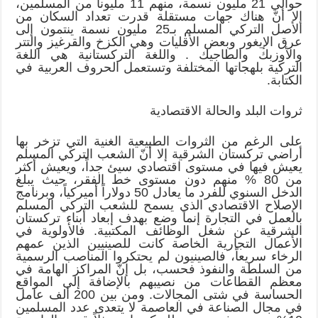
حوالي 21 مليون نسمة، منهم 11 مليوناً من المسلمين،
إلا أنّ هناك جهات مستقلة قدرت تعداد السكان من
الأصل التركي المسلم بـ25 مليون نسمة ينتمون إلى
عرق الإيغور وبعض الأقليات وهي الكزخ والقرغيز والتتر
والأوزبك والطاجيك . واللغة التركستانية هي اللغة
التركية بلهجاتها المختلفة وتستعمل الحروف العربية في
الكتابة.
ثروات البلد والحالة الاقتصادية
على الرغم من الثروات الطبيعية الغنية التي تزخر بها
أراضي تركستان الشرقية إلا أنّ الشعب التركي المسلم
يعيش فيها في مستوى اقتصادي سيئ جداً، ويعيش أكثر
من 80 % منهم دون مستوى خط الفقر، حيث يبلغ
الدخل السنوي للفرد ما يعادل 50 دولاراً أميركياً، وبرنامج
الإصلاح الاقتصادي الذي يسمح للشعب التركي المسلم
بالعمل في التجارة إنما وضع بهدف إبعاد أبناء تركستان
الشرقية عن شغل الوظائف المكتبية. فالأولوية في
الأعمال التجارية الخاصة كانت للصينيين الذين عمهم
الرخاء سريعاً، فالصينيون لم يحتكروا المناصب الرسمية
من السلطة والنفوذ فحسب، بل إنّ المراكز الهامة في
معظم القطاعات من نصيبهم بالإضافة إلى المواقع
الحساسة في شتى المجالات. ومن بين 200 ألف عامل
في مجال الصناعة في العاصمة لا يتعدى عدد المسلمين