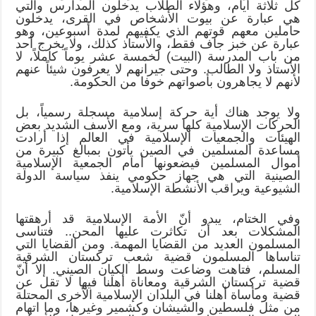
كل ثلاثة أيام، وهؤلاء الطلاب يدخلون المدارس والتي
هي عبارة عن بيوت الأشخاص في القرى، يدخلون
حاملين معهم قوتهم الذي يكفيهم لمدة أسبوعين، وهو
عبارة عن خبز جاف فقط، والأستاذ كذلك، ولا يخرج أحد
من باب المدرسة (البيت) لخمسة عشر يوماً كاملاً، لا
الأستاذ ولا الطالب. وحتى جيرانهم لا يعرفون شيئاً عنهم
لأنهم لا يجاهرون بأصواتهم خوفا من الحكومة.
ولا يوجد هناك أية حركة إسلامية مسجلة رسمياً، بل
الحركات الإسلامية كلها سرية، ومع الأسف الشديد بعض
الهيئات والجمعيات الإسلامية في العالم إذا أرادت
مساعدة المسلمين في الصين يأتون بمبالغ كبيرة من
أموال المسلمين فيضعونها أمام الجمعية الإسلامية
الصينية التي هي جهاز حكومي ينفذ سياسة الدولة
الشيوعية ويراقب الأنشطة الإسلامية.
وفي الختام، يبدو أنّ الأمة الإسلامية قد أرهقتها
المشكلات بعد أن تكاثرت عليها المحن.. فتناسى
المسلمون العديد من القضايا المهمة. ومن القضايا التي
تناساها المسلمون قضية شعب تركستان الشرقية
المسلم، فتاهت وضاعت وسط الكيان الصيني. إلا أنّ
قضية تركستان الشرقية ومعاناة أهلنا فيها لا تقل عن
قضية ومأساة أهلنا في البلدان الإسلامية الأخرى المحتلة
من مثل فلسطين والشيشان وكشمير وغيرها، وما اتهام