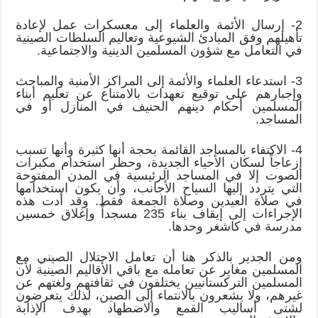
2- إرسال الأئمة والعلماء إلى معسكرات عمل لإعادة
تأهيلهم وفق المبادئ الشيوعية وتعاليم السلطات الصينية
في التعامل مع شؤون المسلمين الدينية والاجتماعية.
3- استدعاء العلماء والأئمة إلى المراكز الأمنية والمباحث
وإجبارهم على توقيع تعهدات بالامتناع عن تعليم أبناء
المسلمين أحكام دينهم الحنيف في المنازل أو في
المساجد.
4- الاكتفاء بالمساجد القائمة بحجة أنها كثيرة وأنها تسبب
إزعاجاً لسكان الأحياء الجديدة، وحظر استخدام مكبرات
الصوت إلا في المساجد الرئيسية في المدن المفتوحة
التي يتردد إليها السياح الأجانب، وأن يكون استخدامها
في صلاة العيدين وصلاة الجمعة فقط. وقد أدت هذه
الإجراءات إلى إيقاف بناء 235 مسجداً وإغلاق خمسين
مدرسة في كاشغر وحدها.
ومن الجدير بالذكر هنا أن تعامل الاحتلال الصيني مع
المسلمين مغاير عن تعامله مع باقي الأقاليم الصينية لأن
المسلمين التركستانيين يختلفون في ثقافتهم ولغتهم عن
غيرهم، ولا يشعرون بالانتماء إلى الصين، لذلك يتعرضون
لشتى أساليب القمع والاضطهاد بهدف الإذابة