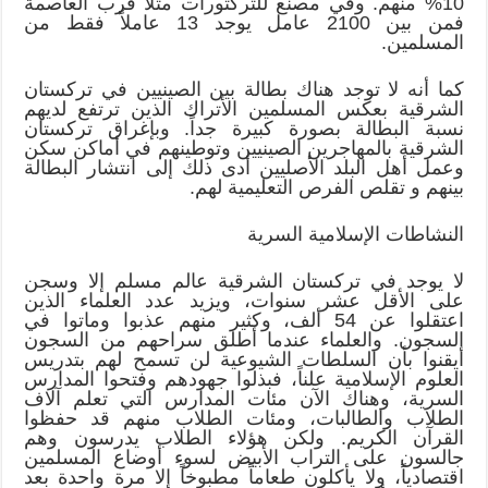
10% منهم. وفي مصنع للتركتورات مثلاً قرب العاصمة
فمن بين 2100 عامل يوجد 13 عاملاً فقط من
المسلمين.
كما أنه لا توجد هناك بطالة بين الصينيين في تركستان
الشرقية بعكس المسلمين الأتراك الذين ترتفع لديهم
نسبة البطالة بصورة كبيرة جداً. وبإغراق تركستان
الشرقية بالمهاجرين الصينيين وتوطينهم في أماكن سكن
وعمل أهل البلد الأصليين أدى ذلك إلى انتشار البطالة
بينهم و تقلص الفرص التعليمية لهم.
النشاطات الإسلامية السرية
لا يوجد في تركستان الشرقية عالم مسلم إلا وسجن
على الأقل عشر سنوات، ويزيد عدد العلماء الذين
اعتقلوا عن 54 ألف، وكثير منهم عذبوا وماتوا في
السجون. والعلماء عندما أطلق سراحهم من السجون
أيقنوا بأن السلطات الشيوعية لن تسمح لهم بتدريس
العلوم الإسلامية علناً، فبذلوا جهودهم وفتحوا المدارس
السرية، وهناك الآن مئات المدارس التي تعلم آلاف
الطلاب والطالبات، ومئات الطلاب منهم قد حفظوا
القرآن الكريم. ولكن هؤلاء الطلاب يدرسون وهم
جالسون على التراب الأبيض لسوء أوضاع المسلمين
اقتصادياً، ولا يأكلون طعاماً مطبوخاً إلا مرة واحدة بعد