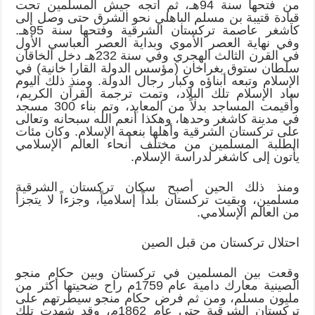
من فتحها سنة 94هـ، ثم اتجه جيش المسلمين تحت
قيادة قتيبة بن مسلم الباهلي نحو الشرق حتى وصل إلى
كاشغر عاصمة تركستان الشرقية وفتحها سنة 95هـ.
وفي نهاية العصر الأموي وبداية العصر العباسي الأول
في القرن الثالث الهجري وفي سنة 232هـ دخل الخاقان
سلطان ستوق بغراخان (مؤسس الدولة القارا خانية) في
الإسلام وتبعه أبناؤه وكبار رجال الدولة. ومنذ ذلك اليوم
ساد الإسلام تلك البلاد، وتمت ترجمة القرآن الكريم،
وأُقيمت المساجد بدلاً من المعابد، وتم بناء 300 مسجد
في مدينة كاشغر وحدها، وهكذا أنعم الله سبحانه وتعالى
على تركستان الشرقية وأهلها بنعمة الإسلام. وكان مئات
الطلبة المسلمين من مختلف أنحاء العالم الإسلامي
يأتون إلى كاشغر لدراسة الإسلام.
ومنذ ذلك الحين أصبح سكان تركستان الشرقية
مسلمين، وبقيت تركستان بلداً إسلامياً، وجزءاً لا يتجزأ
من العالم الإسلامي.
احتلال تركستان من قبل الصين
وقعت بين المسلمين في تركستان وبين حكام منجو
الصينية معارك دامية عام 1759م راح ضحيتها أكثر من
مليون مسلم، ومن ثم فرض حكام منجو سيطرتهم على
تركستان الشرقية حتى عام 1862م، وقد شهدت تلك