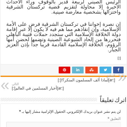
الرئيس الصيني لربيعة قدير بالوقوف وراء الأحداث
الأخيرة إلا محاولة لتقزيم قضية تركستان الشرقية
واختزالها بشخصية معارضة صينية.
إن نصرة إخواننا في تركستان الشرقية فرض على الأمة
الإسلامية، وإن إنقاذهم مما هم فيه لا يكون إلا عبر إقامة
دولة الخلافة الإسلامية التي ستجدد حملات قتيبة الباهلي
فتحررها من إلحاد الشيوعية الصينية وتضمها لحضن أمها
الرؤوم، الخلافة الإسلامية القادمة قريباً جداً بإذن العزيز
الجبار.
[:]
السابق
[:ar]لماذا ألف المسلمون المنكر؟![:]
التالي
[:ar]أخبار المسلمين في العالم[:]
اترك تعليقاً
لن يتم نشر عنوان بريدك الإلكتروني.
الحقول الإلزامية مشار إليها بـ
*
التعليق
*