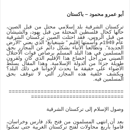
أبو عمرو محمود – باكستان
تركستان الشرقية بلد إسلامي محتل من قبل الصين،
حالها كحال فلسطين المحتلة من قبل يهود، والشيشان
من قبل الروس، فقد احتلت الصين تركستان الشرقية
عام 1949م وأسمتها إقليم ” شينغيانغ” الذي يعني “الأرض
الجديدة”. وتطالعنا الأنباء بشكل دائم عن المجازر بحق
المسلمين في هذا البلد المسلم برصاص قوات الاحتلال
الصيني من أجل إخضاع هذا الإقليم الذي كان ولقرون
طويلة جزءاً من الدولة الإسلامية. وهذا المقال يسلط
الأضواء على حقيقة ما يحدث لإخواننا في ذلك البلد؟
ويكشف خلفية هذه المجازر التي لا تتوقف بحق
المسلمين فيه.
====================================
=============================
وصول الإسلام إلى تركستان الشرقية
بعد أن انتهى المسلمون من فتح بلاد فارس وخراسان،
قاموا بأربع محاولات لفتح تركستان الغربية حتى تمكنوا