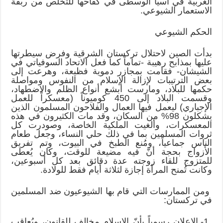
الغربية في آسيا الوسطى في كفاحها للتخلص من ربقة
الاستعمار الشيوعي.
الحكم الشيوعي
بدأت الصين لاحتلال تركستان الشرقية وفرض سيطرتها
عليها بمذابح رهيبة -تماماً كما فعل الاتحاد السوفياتي في
الشيشان- فقامت بمجازر دموية فظيعة، وهرعت إلى
بعض الترتيبات لإزالة الإسلام من النفوس ومواصلة
حكمها للبلاد، ومارست أبشع أنواع الظلم والاضطهاد،
وقسمت البلاد إلى 450 كوميوناً (معسكراً للعمل
الإجباري) ليعمل فيها العمال والفلاحون المسلمون الذين
يشكلون 98% من السكان، وقد مات الكثيرون في هذه
المعسكرات، وألغيت الملكية الخاصة، وصودرت كل
ثروات المسلمين بما في ذلك حلي النساء، وجعل طعام
الناس جماعياً، ومُنع الطبخ في البيوت، وتم تفريق
الأزواج بحجة أنّ فيه مضيعة للوقت، وكان يُعطى
للمتزوج للقاء زوجته عدة دقائق بعد كل أسبوعين،
وكانت تُمنح المرأة إجازة لثلاثة أيام فقط للولادة.
ومن الممارسات التي قام بها الشيوعيون ضد المسلمين
في تركستان:
1- الإعلان رسمياً بأنّ الإسلام مخالف للقانون، ويُعاقب