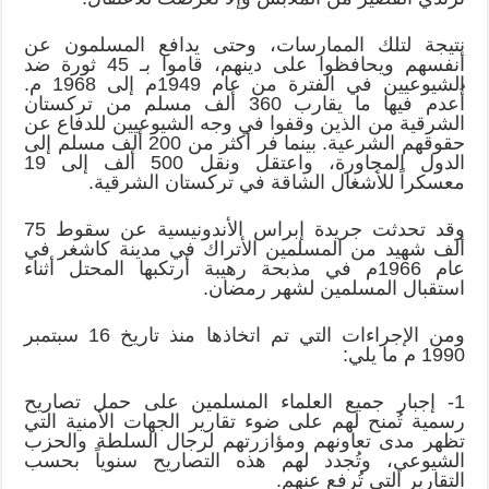
نتيجة لتلك الممارسات، وحتى يدافع المسلمون عن
أنفسهم ويحافظوا على دينهم، قاموا بـ 45 ثورة ضد
الشيوعيين في الفترة من عام 1949م إلى 1968 م.
أُعدم فيها ما يقارب 360 ألف مسلم من تركستان
الشرقية من الذين وقفوا في وجه الشيوعيين للدفاع عن
حقوقهم الشرعية. بينما فر أكثر من 200 ألف مسلم إلى
الدول المجاورة، واعتقل ونقل 500 ألف إلى 19
معسكراً للأشغال الشاقة في تركستان الشرقية.
وقد تحدثت جريدة إبراس الأندونيسية عن سقوط 75
ألف شهيد من المسلمين الأتراك في مدينة كاشغر في
عام 1966م في مذبحة رهيبة أرتكبها المحتل أثناء
استقبال المسلمين لشهر رمضان.
ومن الإجراءات التي تم اتخاذها منذ تاريخ 16 سبتمبر
1990 م ما يلي:
1- إجبار جميع العلماء المسلمين على حمل تصاريح
رسمية تُمنح لهم على ضوء تقارير الجهات الأمنية التي
تظهر مدى تعاونهم ومؤازرتهم لرجال السلطة والحزب
الشيوعي، وتُجدد لهم هذه التصاريح سنوياً بحسب
التقارير التي تُرفع عنهم.