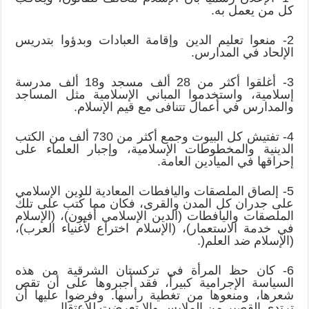
كل من يعمل به.
2- منعوا تعليم الدين وإقامة العبادات وبدؤوا بتدريس
الإلحاد في المدارس.
3- أغلقوا أكثر من 28 ألف مسجد و18 ألف مدرسة
إسلامية، واستخدموا المباني الإسلامية مثل المساجد
والمدارس في أعمال تتنافى مع قيم الإسلام.
4- تفتيش كل البيوت وجمع أكثر من 730 ألف من الكتب
الدينية والمخطوطات الإسلامية، وإجبار العلماء على
إحراقها في الميادين العامة.
5- إلصاق الملصقات واليافطات المعادية للدين الإسلامي
على جدران كل المدن والقرى، فكان مما كُتب على تلك
الملصقات واليافطات (الدين الإسلامي أفيون)، (الإسلام
في خدمة الاستعمار)، (الإسلام اختراع لأغنياء العرب)،
(الإسلام ضد العلم(.
6- كان حظ المرأة في تركستان الشرقية من هذه
السياسة الإجرامية كبيراً، فقد أجبروها على أن تقص
شعرها، ومنعوها من تغطية رأسها. وفرضوا عليها أن
ترتدي القصير من الملابس وإلا تعرضت للاعتقال.