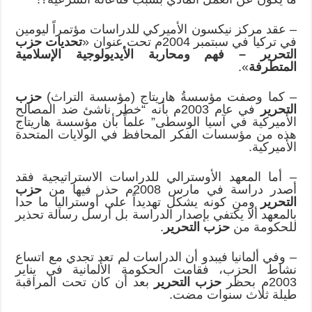
– عقد مركز نيكسون الأميركي للدراسات مؤتمراً ليومين
في تركيا في سبتمبر 2004م تحت عنوان «
تحديات حزب
التحرير – فهم ومحاربة الأيديولوجية الإسلامية
المتطرفة
».
– كما وصفت مؤسسةُ هاريتاج (مؤسسة التراث)
حزب
التحرير
في عام 2003م بأنه “خطر ناشئ ضد المصالح
الأميركية في آسيا الوسطى” علماً بأن مؤسسة هاريتاج
هذه من مؤسسات الفكر المحافظ في الولايات المتحدة
الأميركية.
– أما المعهد الأوسترالي للدراسات الاستراتيجية فقد
أصدر دراسة في مارس 2008م حذر فيها من
حزب
التحرير
ومن كونه يشكل تهديداً على أوستراليا ما حدا
بالمعهد ألا يكتفي بإصدار الدراسة بل أرسل رسالة تحذير
للحكومة من
حزب التحرير
.
– وفي ألمانيا فيبدو أن الدراسات لم تعد تجدي مع اتساع
نشاط الحزب، فقامت الحكومة الألمانية في يناير
2003م بحظر
حزب التحرير
بعد أن كان تحت المراقبة
طيلة ثلاث سنوات مضت.