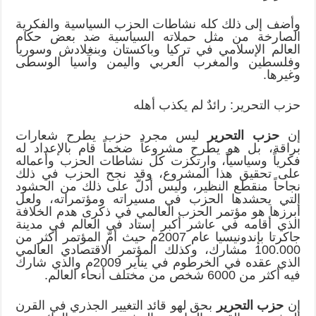
وأضف إلى ذلك كله نشاطات الحزب السياسية والفكرية
الصارخة من مثل حملاته السياسية ضد بعض حكام
العالم الإسلامي في تركيا وباكستان وبنغلادش وسوريا
وفلسطين والمغرب العربي واليمن وآسيا الوسطى
وغيرها.
حزب التحرير: رائدٌ لم يكذب أهله
إن
حزب التحرير
ليس مجرد حزب يطرح شعارات
براقة، بل هو يطرح مشروعاً ضخماً قام بالإعداد له
فكرياً وسياسياً، وارتكزت كل نشاطات الحزب وأعماله
على تحقيق هذا المشروع، وقد نجح الحزب في ذلك
نجاحاً منقطع النظير، وليس أدلّ على ذلك من الحشود
التي يحشدها الحزب في مسيراته ومؤتمراته، ولعل
أبرزها هو مؤتمر الحزب العالمي في ذكرى هدم الخلافة
الذي أقامه في عاشر أكبر إستاد في العالم في مدينة
جاكرتا بإندونيسيا عام 2007م حيث أمّ المؤتمر أكثر من
100.000 مشارك، وكذلك المؤتمر الاقتصادي العالمي
الذي عقده في الخرطوم في يناير 2009م والذي شارك
فيه أكثر من 6000 شخص من مختلف أنحاء العالم.
إن
حزب التحرير
بحق لهو قائد التغيير الجذري في القرن