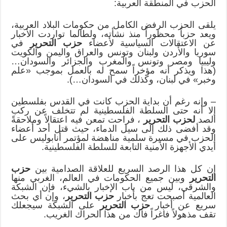
الحزب في المنطقة العربية:
يلقى الحزب الرفض الكامل من حكومات البلاد العربية،
ويعد حزباً محظوراً منذ نشأته، ولطالما تواردت الأخبار
عن الاعتقالات السياسية لأعضاء
حزب التحرير
في
سوريا والأردن ولبنان وتونس والعراق واليمن والكويت
وليبيا ومصر وتونس والمغرب والجزائر والسودان…
(هذا ويذكر أنه مؤخراً سمح له بالعمل بموجب «علم
وخبر» في لبنان، وكذلك في السودان…).
– وإنه رغم أن بداية الحزب كانت في القدس بفلسطين
إلا أنه حتى السلطة الفلسطينية لم تتخلف عن ركب
الصد
لحزب التحرير
، فراحت تمعن فيه اعتقالاً وملاحقةً
وقد أفضى ذلك إلى سيل الدماء، حيث قتل أحد أعضاء
الحزب في مسيرة سلمية مناهضة لمؤتمر أنابوليس على
أيدي الأجهزة الأمنية التابعة للسلطة الفلسطينية.
إن كل هذا الرصد السريع للعلاقة الصدامية بين
حزب
التحرير
وبين جميع الحكومات في العالم، الغربي منها
والشرقي، ليس من باب الإخبار بالشيء، فإن الشبكة
العالمية أصبحت تعج بأخبار
حزب التحرير
، وإن أي بحث
سريع عن أخبار
حزب التحرير
على الشبكة سيجعلك
تقف مذهولاً فاغراً فاك من هذا الحراك الغريب.