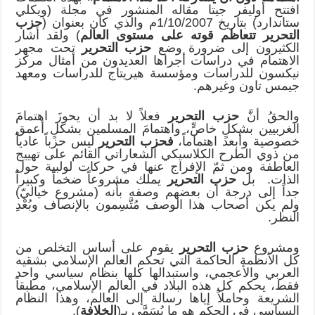
افتتح أوليفر جيتا مقاله المنشور في مجلة (ويكلي
ستاندارد) بتاريخ 1/10/2007م والذي كان بعنوان (
حزب
التحرير تتعاظم قوته على مستوى العالم
) ولقد أشار
الكثيرون إلى ضرورة وضع
حزب التحرير
تحت مجهر
الاهتمام في دراسات أجراها العديدون من أمثال مركز
نيكسون للدراسات ومؤسسة هيريتاج للدراسات ومعهد
جيمس تاون وغيرهم.
والحقُ أنَّ
حزب التحرير
فعلاً لا بد أن يحوزَ اهتمامَ
الغربيين بشكلٍ خاصٍّ، واهتمامَ المسلمين بشكلٍ أعمق
خصوصية وأبعد اهتماماً،
فحزب التحرير
ليس حزباً عادياً
من ذوي الطرح الكلاسيكي الشعاراتي القائم على تهييج
العاطفة ومن ثمّ الإفراج عنها في حركات لولبية حول
الذات. بل
حزب التحرير
يملك مشروعاً ضخماً وكبيراً
جداً إلى درجة أن بعضهم وصفه بأنه (مشروع خياليّ)
ولم يكن أصحاب هذا الوصف مُتَّسِمون بالإنصاف وبُعْدِ
النظر.
ومشروع
حزب التحرير
يقوم على أساس التخلص من
كل الأنظمة الحاكمة التي تحكم العالم الإسلامي بشقيه
العربي والأعجمي، واستبدالها كلها بنظام سياسي واحد
فقط، يحكم كل هذه البلاد في العالم الإسلامي، مطبقاً
الشريعة وحاملاً إياها رسالة إلى العالم، وهذا النظام
السياسي في الحكم هو ما يُسَمَّى بـ(
الخلافة
).