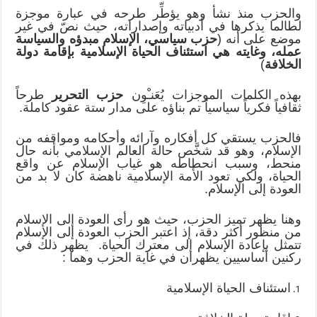
والحزب منذ نشأ وهو يؤطِّر طرحه في عبارة موجزة
لطالما يذكرها في أدبياته وإصداراته، حيث نصّ في غير
موضع على أنه (
حزب سياسي، الإسلام مبدؤه والسياسة
عمله، وغايته هي استئناف الحياة الإسلامية بإقامة دولة
الخلافة
)
بهذه الكلمات الموجزات يُعَنـْوِن
حزب التحرير
طرحاً
ثقافياً فكرياً سياسياً تم بناؤه على مدار ستة عقود كاملة.
فالحزب يستقي كل أفكاره وآرائه وأحكامه ومواقفه من
الإسلام، وهو قد شخَّص حالة العالم الإسلامي بأنه حال
منحط، وسبب انحطاطه هو غياب الإسلام عن واقع
الحياة، ولكي تعود الأمة الإسلامية ناهضة كان لا بد من
العودة إلى الإسلام.
وهنا يظهر تميز الحزب، حيث هو رأى العودة إلى الإسلام
من منظور أكثر دقة، إذ اعتبر الحزب العودة إلى الإسلام
تتمثل بإعادة الإسلام إلى معترك الحياة. يظهر ذلك في
ركنين أساسيين يظهران في غاية الحزب وهما :
استئناف الحياة الإسلامية