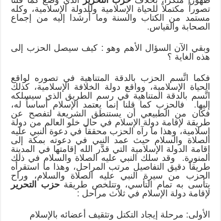
تصوراً مكتملاً للحياة الإسلامية وللدولة الإسلامية، وكله
مستمد من الكتاب والسنة وما أرشدا إليه من إجماع
الصحابة والقياس.
وبقي الآن السؤال الأهم وهو : كيف سيصل الحزب إلى
هذه الغاية ؟
فكما اتَّسم الحزب بالدقة المتناهية في تصوره لواقع
الحياة الإسلامية، وواقع دولة الخلافة الإسلامية، كذلك
اتَّسم بالدقة المتناهية في رسم الطريق الذي سيسلكه
إليها. فالحزب كما قلنا إنما يعتمد الإسلام أساساً له،
فكان من الطبيعي أن يستنطق الشريعة لتفصح عن
طريقة لإقامة دولة الإسلام في حال خلو العالم من دولة
إسلامية، وهذا ما رآه الحزب محققاً في دعوة النبي عليه
الصلاة والسلام حيث عمد النبي في دعوته بمكة إلى
إقامة الدولة الإسلامية التي قدَّر الله إقامتها في المدينة
المنورة. وقد سلك النبي عليه الصلاة والسلام في ذلك
طريقاً دقيق التفاصيل مرتب المراحل، وهذا ما استقرأه
الحزب من سيرة النبي عليه الصلاة والسلام، وراح
يتأسى به تمام التأسي، وتتلخص طريقة
حزب التحرير
لإقامة دولة الإسلام في ثلاث مراحل :
الأولى: مرحلة إيجاد التكتل وتثقيف أعضائه بالإسلام