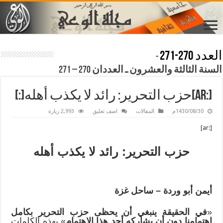
العدد 270-271
-
السنة الثالثة والعشرون ـ العددان 270 – 271
[:ar]حزب التحرير: رائد لا يكذب أهله[:]
1430/08/30م
المقالات
اضف تعليق
2,993 زيارة
[:ar]
حزب التحرير: رائد لا يكذب أهله
أيمن أبو وردة – ساحل غزة
«
في الحقيقة ينبغي أن يحظى حزب التحرير بكامل
اهتمامنا دون أن يشاركه أحد هذا الاهتمام
» بهذه الكلمات