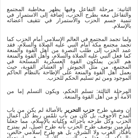
الثانية: مرحلة التفاعل وفيها يظهر مخاطبة المجتمع
والتفاعل معه بطرح الحزب، إضافة إلى الاستمرار في
تنمية جسم الحزب والاستمرار في تثقيف أعضائه
بالإسلام.
ولما تجمد المجتمع في العالم الإسلامي أمام الحزب كما
تجمد مجتمع مكة أمام النبي عليه الصلاة والسلام، فقد
عمد الحزب إلى طلب النصرة من أهل القوة والمنعة
كما فعل النبي عليه الصلاة والسلام، وأهل القوة والمنعة
هم الذين يملكون القوة العسكرية المسلحة في
المجتمع، من مثل الجيوش أو العشائر القوية، حيث
يعمل أهل القوة والمنعة على الإطاحة بالنظام الحاكم
الموجود ومن ثم تسليم الحكم للحزب.
المرحلة الثالثة: تسلم الحكم، ويكون التسلم إما من
الأمة أو من أهل القوة والمنعة.
إن وصف طرح
حزب التحرير
بالأصالة لم يكن من باب
المدح الأجوف، بل كان من باب تلمّس ربط كل أعمال
الحزب وكل طرحه بأجزائه وكلياته بالإسلام، مما جعلنا
ملزمين بوصف طرح الحزب بأنه طرح أصيل، لم يمتزج
بأفكار الغرب ولا الشرق، بل هو طرح إسلامي خالص،
والمؤكد أن هذا هو السبب الأساس في استعداء