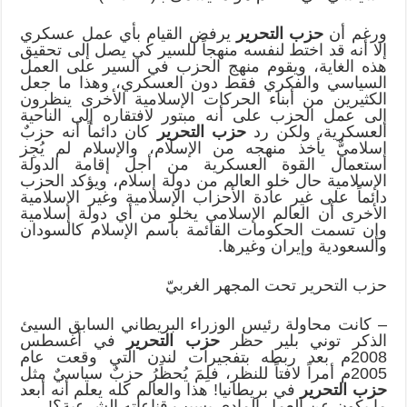
ورغم أن
حزب التحرير
يرفض القيام بأي عمل عسكري
إلا أنه قد اختط لنفسه منهجاً للسير كي يصل إلى تحقيق
هذه الغاية، ويقوم منهج الحزب في السير على العمل
السياسي والفكري فقط دون العسكري، وهذا ما جعل
الكثيرين من أبناء الحركات الإسلامية الأخرى ينظرون
إلى عمل الحزب على أنه مبتور لافتقاره إلى الناحية
العسكرية، ولكن رد
حزب التحرير
كان دائماً أنه حزبٌ
إسلاميٌّ يأخذ منهجه من الإسلام، والإسلام لم يُجِز
استعمال القوة العسكرية من أجل إقامة الدولة
الإسلامية حال خلو العالم من دولة إسلام، ويؤكد الحزب
دائماً على غير عادة الأحزاب الإسلامية وغير الإسلامية
الأخرى أن العالم الإسلامي يخلو من أي دولة إسلامية
وإن تسمت الحكومات القائمة باسم الإسلام كالسودان
والسعودية وإيران وغيرها.
حزب التحرير تحت المجهر الغربيّ
– كانت محاولة رئيس الوزراء البريطاني السابق السيئ
الذكر توني بلير حظر
حزب التحرير
في أغسطس
2008م بعد ربطه بتفجيرات لندن التي وقعت عام
2005م أمراً لافتاً للنظر، فلِمَ يُحظَرُ حزبٌ سياسيٌ مثل
حزب التحرير
في بريطانيا! هذا والعالم كله يعلم أنه أبعد
ما يكون عن العمل المادي بسبب قناعاته الشرعية؟!