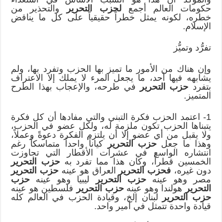
حكومات العالم أجمع
لحزب التحرير
والتحذير من
خطره، لكونه يمثل خطراً حقيقياً على كل ما يناقض
الإسلام.
تفرُّد وتميُّز
وإن هناك من الأمور ما تميز بها الحزب وتفرد بها، ولم
يشابهه فيها أحد، ما يجعل المرء لا يملك إلا الاعتراف
بتفرد
حزب التحرير
في طرحه، والإعجاب بهذا الطرح
المتميز.
1- اعتمد الحزب فكرة التبني والتي مفادها أن كل فكرة
يتبناها الحزب تكون ملزمة له، ولكل عضو في الحزب،
ولا يقبل من أي عضو إلا أن يلتزم الفكرة دعوةً وعملاً،
وهذا ما جعل
حزب التحرير
كياناً واحداً متماسكاً رغم
انتشاره الواسع في عشرات الأقطار التي تجاوزت
الخمسين قطراً، وكان هذا مما تفرد به
حزب التحرير
دون غيره،
فحزب التحرير
العراق هو عينه
حزب التحرير
مصر وهو عينه
حزب التحرير
ليبيا وهو عينه
حزب
التحرير
هولندا وهو عينه
حزب التحرير
فلسطين هو عينه
حزب التحرير
لبنان إلخ، وقيادة الحزب في العالم كله
قيادة واحدة تتمثل في أمير واحد.