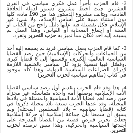
2- قام الحزب بأجرأ عمل فكري سياسي في القرن
العشرين حيث اختط مشروع دستور لدولة الخلافة
القادمة، ويتألف مشروع الدستور هذا من 190 مادة، كلها
دون استثناء مبنية على أساس الإسلام، ولا شيء غير
الإسلام، فكل تفصيلة فيه عليها دليل راجح من الكتاب أو
السنة أو إجماع الصحابة أو القياس، وهذا العمل لم
يسبقه إليه أحد فكان مما تميز به
حزب التحرير
وتفرد.
3- كما قام الحزب بعمل سياسي فريد لم يسبقه إليه أحد
من الجماعات والحركات (الإسلامية) حين رصد القضايا
السياسية العالمية الكبرى، وقسمها إلى 6 قضايا كبرى
،وفصّل فيها تفصيلاً يزود كل سياسي بالخلفية اللازمة
لإدراك الصراعات السياسية الدولية، وهذا كله موجود
في كتاب (مفاهيم سياسية
لحزب التحرير
)
4- هذا وقد قام الحزب بتقديم أول رصد سياسي لقضايا
الأمة الإسلامية بوصفها أمة واحدة متماسكة غير مجزأة
حين رصد أهم قضايا الأمة السياسية والمتمثلة في بلادها
المحتلة، وقد عدها الحزب سبعة بلاد محتلة ذكرها في
كتابه (قضايا سياسية – بلاد المسلمين المحتلة) ولم
يسبق أن سمعنا بأن جماعة إسلامية أو حركة إسلامية
جعلت تحرير قبرص قضية من القضايا المدرجة على
أجندتها السياسية والحركية، وهذا سبق نرصده
لحزب
التحرير
.