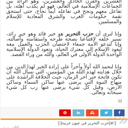
العشرين والقرن الحادي والعشرين، وهو الرائد بين
الجماعات الإسلامية في العالم، فهو لم يكذب أهله، بل
تفاعل معهم ونجح في تفاعله أيما نجاح، حتى استحق
نقمة حكومات الغرب والشرق المعادية للإسلام
والمسلمين.
وإنا لنرى أن
حزب التحرير
هو خير قائد وهو خير رائد،
نسير خلفه لاقتناعنا بصحة طرحه واستقامته وأصالته،
وإنا لندعو الأمة جمعاء لاحتضان الحزب والعمل معه
ليعود الإسلام إلى معترك الحياة، وتعود الدولة الإسلامية
الواحدة الدولة الأولى في العالم، والله من وراء القصد.
وإنا لنحمد الله أولاً وآخراً على إرادة الخير لهذا الدين من
خلال هدايته لهذه الثلة من المؤمنين، التي نسأل الله أن
تكون فاتحة خير آخر الزمان، حيث الخلافة الراشدة على
منهاج النبوة التي يرضى عنها ساكن السماء وساكن
الأرض، وقبل كل شيء يرضى عنها رب كل شيء
سبحانه وتعالى.
[:]
السابق
[:ar]حزب التحرير في عيون غربية[:]
التالي