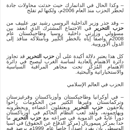
– وكذا الحال في الدانمارك حيث حدثت محاولات جادة
لحظر الحزب منذ العام 2006م، ولكنها لم تفلح
– وقد حذر وزير الداخلية الروسي رشيد نور علييف من
حزب التحرير
في الاجتماع المشترك الذي انعقد بين
مسؤولي وزارتي داخلية روسيا وطاجيكستان عام
2008م واصفاً إياه بالخطر الكبير وبامتلاكه منافذ إلى
الدول الأوروبية.
كل هذا يعتبر دلالة أكيدة على أن
حزب التحرير
قد تجاوز
دائرة الاهتمام العادية لساسة الغرب ليصبح في دائرة
الاهتمام المُرَكَّز تحت مجاهر المراقبة السياسية
والاستخباراتية والبحثية.
الحزب في العالم الإسلامي
– في أوكرانيا وطاجيكستان وأوزباكستان وقرغيزستان
وتركمانستان وغيرها الكثير من الحكومات راحوا
يلاحقون
حزب التحرير
ويعتقلون أعضاءه ويحظرونه
ويهاجمونه، ولقد لعب النظام الحاكم في أوزباكستان
دوراً غايةً في الدموية في صراعه مع
حزب التحرير
ما
حدا بمركز ميموريال (مركز الدفاع عن الحقوق) في آسيا
الوسطى بأن يفرد إصداراً خاصاً عام 1999م يرصد فيه