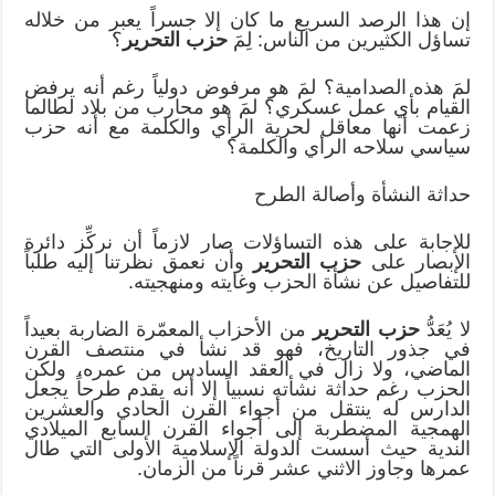
إن هذا الرصد السريع ما كان إلا جسراً يعبر من خلاله
تساؤل الكثيرين من الناس: لِمَ
حزب التحرير
؟
لمَ هذه الصدامية؟ لمَ هو مرفوض دولياً رغم أنه يرفض
القيام بأي عمل عسكري؟ لمَ هو محارب من بلاد لطالما
زعمت أنها معاقل لحرية الرأي والكلمة مع أنه حزب
سياسي سلاحه الرأي والكلمة؟
حداثة النشأة وأصالة الطرح
للإجابة على هذه التساؤلات صار لازماً أن نركِّز دائرة
الإبصار على
حزب التحرير
وأن نعمق نظرتنا إليه طلباً
للتفاصيل عن نشأة الحزب وغايته ومنهجيته.
لا يُعَدُّ
حزب التحرير
من الأحزاب المعمّرة الضاربة بعيداً
في جذور التاريخ، فهو قد نشأ في منتصف القرن
الماضي، ولا زال في العقد السادس من عمره، ولكن
الحزب رغم حداثة نشأته نسبياً إلا أنه يقدم طرحاً يجعل
الدارس له ينتقل من أجواء القرن الحادي والعشرين
الهمجية المضطربة إلى أجواء القرن السابع الميلادي
الندية حيث أسست الدولة الإسلامية الأولى التي طال
عمرها وجاوز الاثني عشر قرناً من الزمان.