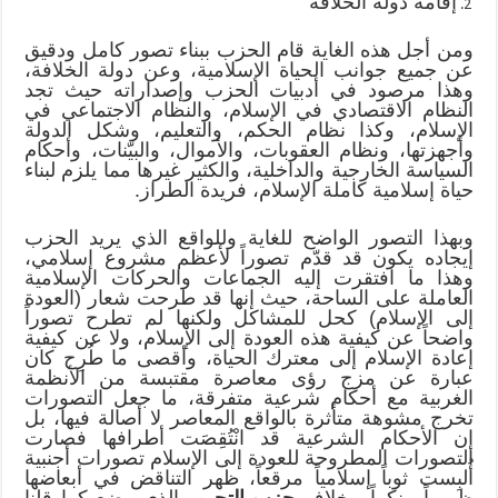
إقامة دولة الخلافة
ومن أجل هذه الغاية قام الحزب ببناء تصور كامل ودقيق
عن جميع جوانب الحياة الإسلامية، وعن دولة الخلافة،
وهذا مرصود في أدبيات الحزب وإصداراته حيث تجد
النظام الاقتصادي في الإسلام، والنظام الاجتماعي في
الإسلام، وكذا نظام الحكم، والتعليم، وشكل الدولة
وأجهزتها، ونظام العقوبات، والأموال، والبيّنات، وأحكام
السياسة الخارجية والداخلية، والكثير غيرها مما يلزم لبناء
حياة إسلامية كاملة الإسلام، فريدة الطراز.
وبهذا التصور الواضح للغاية وللواقع الذي يريد الحزب
إيجاده يكون قد قدّم تصوراً لأعظم مشروع إسلامي،
وهذا ما افتقرت إليه الجماعات والحركات الإسلامية
العاملة على الساحة، حيث إنها قد طرحت شعار (العودة
إلى الإسلام) كحل للمشاكل ولكنها لم تطرح تصوراً
واضحاً عن كيفية هذه العودة إلى الإسلام، ولا عن كيفية
إعادة الإسلام إلى معترك الحياة، وأقصى ما طُرِح كان
عبارة عن مزج رؤى معاصرة مقتبسة من الأنظمة
الغربية مع أحكام شرعية متفرقة، ما جعل التصورات
تخرج مشوهة متأثرة بالواقع المعاصر لا أصالة فيها، بل
إن الأحكام الشرعية قد انْتُقِصَت أطرافها فصارت
التصورات المطروحة للعودة إلى الإسلام تصورات أجنبية
أُلبِست ثوباً إسلامياً مرقعاً، ظهر التناقض في أبعاضها
ظهوراً منكراً، بخلاف
حزب التحرير
الذي وضع كما قلنا