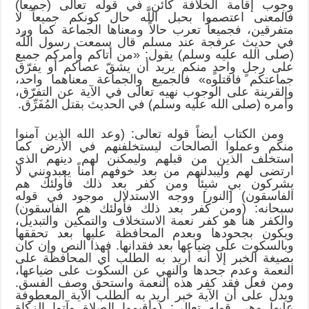
وجوب إقامة الخلافة كائن في قوله تعالى (جميعاً)
فالمعنى اعتصموا بحبل اللَّه حال كونكم جميعاً لا
متفرقين، فجميعاً تعرب حالاً ومعناها الجماعة كما ورد
في حديث عرفجة عند مسلم قال سمعت رسول اللَّه
(صلى الله عليه وسلم) يقول: «من أتاكم وأمركم جميع
على رجلٍ واحدٍ منكم يريد أن يشقّ عصاكم أو يفرّق
جماعتكم فاقتلوه» فالجميع والجماعة معناهما واحد،
والقرينة على الوجوب نهيه تعالى في الآية عن التفرّق،
وأمره (صلى الله عليه وسلم) في الحديث بقتل المُفَرِّق.
ومن الكتاب أيضاً قوله تعالى: (وعد الله الذين آمنوا
منكم وعملوا الصالحات ليستخلفنهم في الأرض كما
استخلف الذين من قبلهم وليمكنن لهم دينهم الذي
ارتضى لهم وليبدلنهم من بعد خوفهم أمناً يعبدونني لا
يشركون بي شيئاً ومن كفر بعد ذلك فأولئك هم
الفاسقون) [النور] ووجه الاستدلال موجود في قوله
سبحانه: (ومن كفر بعد ذلك فأولئك هم الفاسقون)
والكفر هنا هو كفر نعمة الاستخلاف والتمكين والتبديل،
ويكون بجحودها وبعدم المحافظة عليها بعد تحققها
وبالسكوت على ضياعها بعد فقدانها. فهذا النص وإن كان
بصيغة الخبر إلا أنه أريد به الطلب أي المحافظة على
النعمة وعدم جحدها والنهي عن السكوت على ضياعها،
ومن فعل فقد كفر هذه النعمة واستحق وصف الفسق.
ويدل على أن الآية خبر أريد به الطلب الآية المعطوفة
عليها وهي قوله تعالى: (وأقيموا الصلاة وآتوا الزكاة