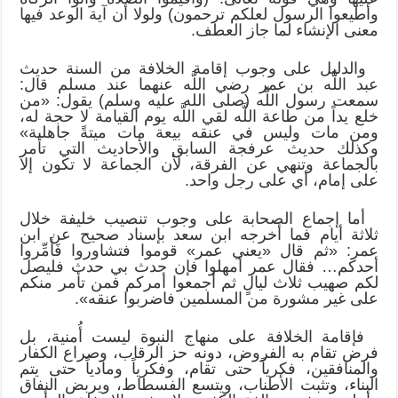
وأطيعوا الرسول لعلكم ترحمون) ولولا أن آية الوعد فيها
معنى الإنشاء لما جاز العطف.
والدليل على وجوب إقامة الخلافة من السنة حديث
عبد اللَّه بن عمر رضي اللَّه عنهما عند مسلم قال:
سمعت رسول اللَّه (صلى الله عليه وسلم) يقول: «من
خلع يداً من طاعة اللَّه لقي اللَّه يوم القيامة لا حجة له،
ومن مات وليس في عنقه بيعة مات ميتةً جاهلية»
وكذلك حديث عرفجة السابق والأحاديث التي تأمر
بالجماعة وتنهي عن الفرقة، لأن الجماعة لا تكون إلا
على إمام، أي على رجل واحد.
أما إجماع الصحابة على وجوب تنصيب خليفة خلال
ثلاثة أيام فما أخرجه ابن سعد بإسناد صحيح عن ابن
عمر: «ثم قال «يعني عمر» قوموا فتشاوروا فَأَمِّروا
أحدكم… فقال عمر أمهلوا فإن حدث بي حدث فليصل
لكم صهيب ثلاث ليالٍ ثم أجمعوا أمركم فمن تأمر منكم
على غير مشورة من المسلمين فاضربوا عنقه».
فإقامة الخلافة على منهاج النبوة ليست أُمنية، بل
فرض تقام به الفروض، دونه حز الرقاب، وصراع الكفار
والمنافقين، فكرياً حتى تقام، وفكرياً ومادياً حتى يتم
البناء، وتثبت الأطناب، ويتسع الفسطاط، ويربض النفاق