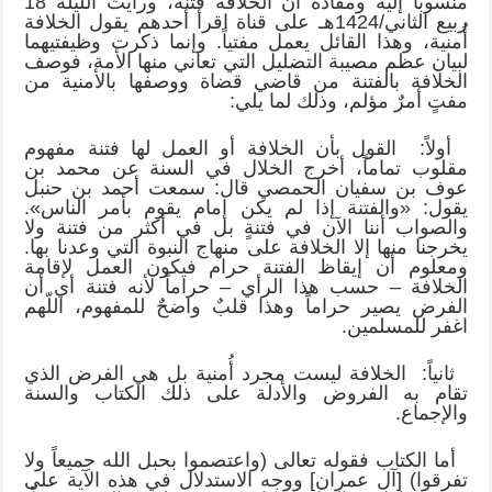
منسوباً إليه ومفاده أن الخلافة فتنة، ورأيت الليلة 18
ربيع الثاني/1424هـ على قناة اقرأ أحدهم يقول الخلافة
أُمنية، وهذا القائل يعمل مفتياً. وإنما ذكرت وظيفتيهما
لبيان عظم مصيبة التضليل التي تعاني منها الأمة، فوصف
الخلافة بالفتنة من قاضي قضاة ووصفها بالأمنية من
مفتٍ أمرٌ مؤلم، وذلك لما يلي:
أولاً: القول بأن الخلافة أو العمل لها فتنة مفهوم
مقلوب تماماً، أخرج الخلال في السنة عن محمد بن
عوف بن سفيان الحمصي قال: سمعت أحمد بن حنبل
يقول: «والفتنة إذا لم يكن إمام يقوم بأمر الناس».
والصواب أننا الآن في فتنةٍ بل في أكثر من فتنة ولا
يخرجنا منها إلا الخلافة على منهاج النبوة التي وعدنا بها.
ومعلوم أن إيقاظ الفتنة حرام فيكون العمل لإقامة
الخلافة – حسب هذا الرأي – حراماً لأنه فتنة أي أن
الفرض يصير حراماً وهذا قلبٌ واضحٌ للمفهوم، اللّهم
اغفر للمسلمين.
ثانياً: الخلافة ليست مجرد أُمنية بل هي الفرض الذي
تقام به الفروض والأدلة على ذلك الكتاب والسنة
والإجماع.
أما الكتاب فقوله تعالى (واعتصموا بحبل الله جميعاً ولا
تفرقوا) [آل عمران] ووجه الاستدلال في هذه الآية على