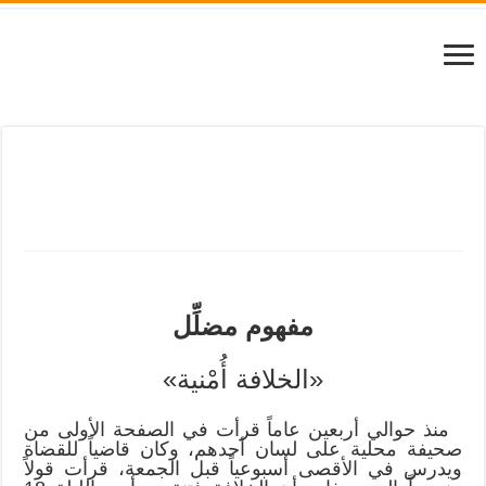
العدد 197
-
السنة السابعة عشرة – جمادى الثانية 1424هـ – آب
2003م
[:ar]مفهوم مضلِّل «الخلافة
أُمْنية»[:]
1424/06/22م
المقالات
اضف تعليق
2,560 زيارة
[:ar]
مفهوم مضلِّل
«الخلافة أُمْنية»
منذ حوالي أربعين عاماً قرأت في الصفحة الأولى من
صحيفة محلية على لسان أحدهم، وكان قاضياً للقضاة
ويدرس في الأقصى أسبوعياً قبل الجمعة، قرأت قولاً