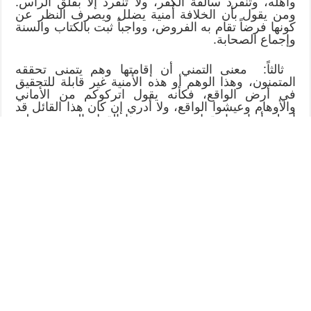
وأهله، وتنفرد سالفة الكفر، ولا تنفرد إلا بفلق الرأس.
ومن يقول بأن الخلافة أُمنية يضلل ويصرف النظر عن
كونها فرضاً تقام به الفروض، وواجباً ثبت بالكتاب والسنة
وإجماع الصحابة.
ثالثاً: معنى التمني أن إقامتها وهم يتمنى تحققه
المتمنون، وهذا الوهم أو هذه الأمنية غير قابلة للتحقيق
في أرض الواقع، فكأنه يقول اتركوكم من الأماني
والأوهام وعيشوا الواقع، ولا أدري إن كان هذا القائل قد
أدرك أبعاد ما يقول، وعرض هذا القول المرعب على
قواعد الإسلام؟ لأن مقتضى قوله أن نترك التمني
والعمل، ونخلد إلى ما نحن فيه. وما أظن أن اللَّه سبحانه
يقبل منا ذلك لأن العمل لإقامة الخلافة فرض لا يحل
القعود عنه كما ورد سابقاً، وكونه أمنية لا يبيح القعود.
وحتى لو كان المقصود بالأمنية أنه محال فهو فهمٌ
مغلوط لأن اللَّه سبحانه لم يكلفنا المحال وإنما كلفنا ما
نستطيع، فما دام اللَّه قد كلفنا إقامتها فهي من
المستطاع لا المحال، ولكن الذي يحب الدنيا ويكره
الموت يصنفها بالمستحيلات، خلافاً لرسول اللَّه (صلى
الله عليه وسلم) الذي أوذي فصبر حتى أظهر اللَّه دينه،
وكان من مكرهم ما ورد في قوله تعالى: (وإذ يمكر بك
الذين كفروا ليثبتوك أو يقتلوك أو يخرجوك ويمكرون
ويمكر الله والله خير الماكرين) وهذا المكر لم يكن
مسوغاً للقعود عن إقامة الدولة وحمل الدعوة.