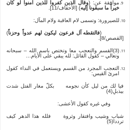
موافقة عن: (
وقال الذين كفروا للذين آمنوا لو كان
خيراً ما سبقونا إليه
) [الأحقاف/11].
للصيرورة: وتسمى لام العاقبة ولام المآل:
(
فالتقطه آل فرعون ليكون لهم عدواً وحزناً
)
[القصص/8].
(3)القسم والتعجب معا وتختص باسم الله – سبحانه
وتعالي – كقول القائل: لله يبقي على الأيام…
التعجب المجرد من القسم ويستعمل في النداء كقول
امرئ القيس:
فيا لك من ليل كأن نجومه بكلّ مغار الفتل شدت
بيذبلِ(4)
وفي غيره كقول الأعشى:
شباب وشيب وافتقار وثروة فلله هذا الدهر كيف
ترددا(5)