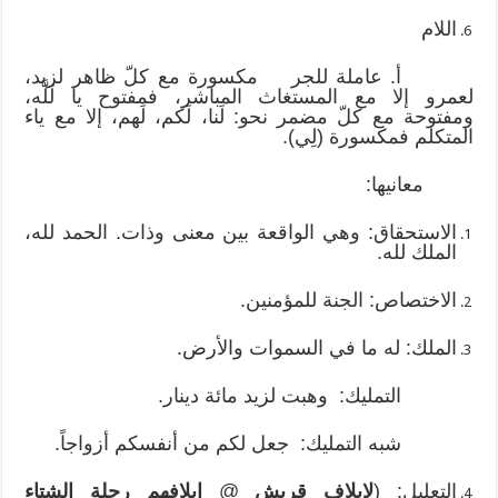
اللام
أ. عاملة للجر مكسورة مع كلّ ظاهر لزيد،
لعمرو إلا مع المستغاث المباشر، فمفتوح يا لَلَّه،
ومفتوحة مع كلّ مضمر نحو: لَنا، لَكم، لَهم، إلا مع ياء
المتكلم فمكسورة (لِي).
معانيها:
الاستحقاق: وهي الواقعة بين معنى وذات. الحمد لله،
الملك لله.
الاختصاص: الجنة للمؤمنين.
الملك: له ما في السموات والأرض.
التمليك: وهبت لزيد مائة دينار.
شبه التمليك: جعل لكم من أنفسكم أزواجاً.
التعليل: (
لإيلاف قريش
@
إيلافهم رحلة الشتاء