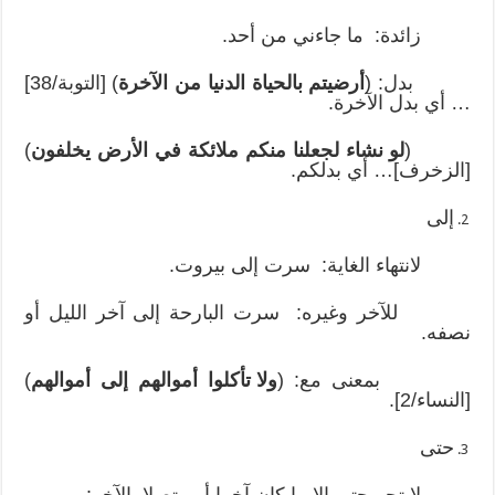
زائدة: ما جاءني من أحد.
بدل: (
أرضيتم بالحياة الدنيا من الآخرة
) [التوبة/38]
… أي بدل الآخرة.
(
لو نشاء لجعلنا منكم ملائكة في الأرض يخلفون
)
[الزخرف]… أي بدلكم.
إلى
لانتهاء الغاية: سرت إلى بيروت.
للآخر وغيره: سرت البارحة إلى آخر الليل أو
نصفه.
بمعنى مع: (
ولا تأكلوا أموالهم إلى أموالهم
)
[النساء/2].
حتى
لا تجر حتى إلا ما كان آخرا أو متصلا بالآخر: