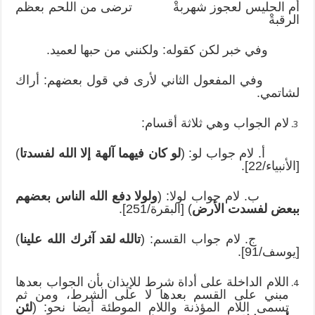
أم الحليس لعجوز شهربةْ ترضى من اللحم بعظم
الرقبةْ
وفي خبر لكن كقوله: ولكنني من حبها لعميد.
وفي المفعول الثاني لأرى في قول بعضهم: أراك
لشاتمي.
لام الجواب وهي ثلاثة أقسام:
أ. لام جواب لو: (
لو كان فيهما آلهة إلا الله لفسدتا
)
[الأنبياء/22].
ب. لام جواب لولا: (
ولولا دفع الله الناس بعضهم
ببعض لفسدت الأرض
) [البقرة/251].
ج. لام جواب القسم: (
تالله لقد آثرك الله علينا
)
[يوسف/91].
اللام الداخلة على أداة شرط للإيذان بأن الجواب بعدها
مبني على القسم بعدها لا على الشرط، ومن ثم
تسمى اللام المؤذنة واللام الموطئة أيضا نحو: (
لئن