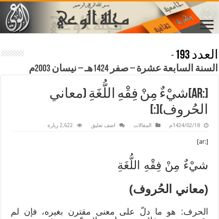
العدد 193
-
السنة السابعة عشرة – صفر 1424هـ – نيسان 2003م
[:ar]شيْءٌ مِنْ فِقْهِ اللُّغَةِ (معاني
الحُروف)[:]
1424/02/18م
المقالات
اضف تعليق
2,622 زيارة
[:ar]
شيْءٌ مِنْ فِقْهِ اللُّغَةِ
(معاني الحُروف)
الحرف: هو ما دلّ على معنى مقترن بغيره، فإن لم