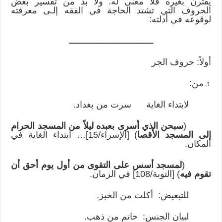
يقترن بغيره فلا معنى له. ولا بدّ من تفسير بعض
الحروف التي تشتد الحاجة في الفقه إلـى معرفته
لوقوعه في أدلته:
ــــــــــــــــــــــــــــــــــ
أولاً: حروف الجر
من:
لابتداء الغاية سرت من بغداد.
(
سبحن الذي أسرى بعبده ليلاً من المسجد الحرام
إلى المسجد الأقصا
) [الإسراء/15]… ابتداء الغاية في
المكان.
(
لمسجد أسس على التقوى من أول يوم أحق أن
تقوم فيه
) [التوبة/108] في الزمان.
للتبعيض: أكلت من الخبز.
لبيان الجنس: خاتم من ذهب.