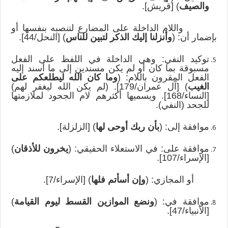
والصيف
) [قريش].
واللام الداخلة على المضارع لتنصبه بنفسها أو
بإضمار أن: (
وأنزلنا إليك الذكر لتبين للناس
) [النحل/44].
توكيد النفي: وهي الداخلة في اللفظ على الفعل
مسبوقة بما كان أو لم يكن مسندين إلى ما أسند إليه
الفعل المقرون باللام: (
وما كان الله ليطلعكم على
الغيب
) [آل عمران/179]. (لم يكن الله ليغفر لهم)
[النساء/168]. ويسميها أكثرهم لام الجحود لملازمتها
للجحد (النفي).
موافقة إلى: (
بأن ربك أوحى لها
) [الزلزلة].
موافقة على: في الاستعلاء الحقيقي: (
يخرون للأذقان
)
[الإسراء/107].
أو المجازي: (
وإن أسأتم فلها
) [الإسراء/7].
موافقة في: (
ونضع الموازين القسط ليوم القيامة
)
[الأنبياء/47].