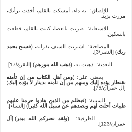
للإلصاق: به داء، أمسكت بالقلم، أخذت برأيك،
مررت بزيد.
للاستعانة: ضربت بالعصا، كتبت بالقلم، قطعت
بالسكين.
المصاحبة: اشتريت السيف بقرابه، (
فسبح بحمد
ربك
) [النصر/3].
للتعدية: ذهبت به، (
ذهب الله بنورهم
) [البقرة/17].
بمعنى على: (
ومن أهل الكتاب من إن تأمنه
بقنطار يؤده إليك ومنهم من إن تأمنه بدينار لا يؤده إليك
)
[آل عمران/75].
للسببية: (
فبظلم من الذين هادوا حرمنا عليهم
طيبات أحلت لهم وبصدهم عن سبيل الله كثيراً
) [النساء].
الظرفية: (
ولقد نصركم الله ببدر
) [آل
عمران/123].