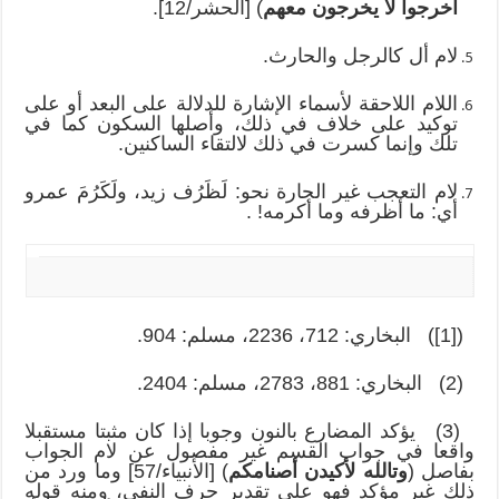
أخرجوا لا يخرجون معهم
) [الحشر/12].
لام أل كالرجل والحارث.
اللام اللاحقة لأسماء الإشارة للدلالة على البعد أو على
توكيد على خلاف في ذلك، وأصلها السكون كما في
تلك وإنما كسرت في ذلك لالتقاء الساكنين.
لام التعجب غير الجارة نحو: لَظَرُف زيد، ولَكَرُمَ عمرو
أي: ما أظرفه وما أكرمه! .
([1]) البخاري: 712، 2236، مسلم: 904.
(2) البخاري: 881، 2783، مسلم: 2404.
(3) يؤكد المضارع بالنون وجوبا إذا كان مثبتا مستقبلا
واقعا في جواب القسم غير مفصول عن لام الجواب
بفاصل (
وتالله لأكيدن أصنامكم
) [الأنبياء/57] وما ورد من
ذلك غير مؤكد فهو على تقدير حرف النفي، ومنه قوله