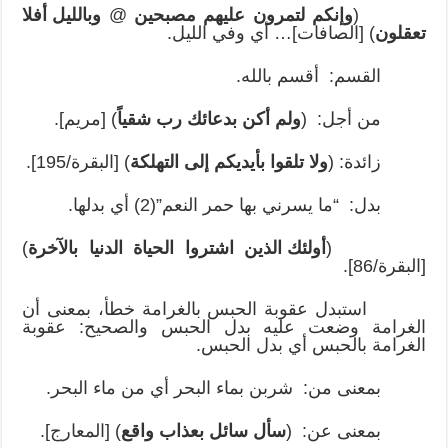
(
وإنكم لتمرون عليهم مصبحين
@
وبالليل أفلا
تعقلون
) [الصافات]… أي وفي الليل.
القسم: أقسم بالله.
من أجل: (
ولم أكن بدعائك رب شقياً
) [مريم].
زائدة: (
ولا تلقوا بأيديكم إلى التهلكة
) [البقرة/195].
بدل: “ما يسرني بها حمر النعم”(2) أي بدلها.
(
أولئك الذين اشتروا الحياة الدنيا بالآخرة
)
[البقرة/86].
استبدل عقوبة الحبس بالغرامة خطأ، بمعنى أن
الغرامة وضعت عليه بدل الحبس والصحيح: عقوبة
الغرامة بالحبس أي بدل الحبس.
بمعنى من: شربن بماء البحر أي من ماء البحر.
بمعنى عن: (
سأل سائل بعذاب واقع
) [المعارج].