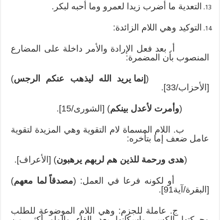
التعدية ما أضرب زيدا لعمرو وما أحبه لبكر.
التوكيد وهي اللام الزائدة:
أ. بعد فعل الإرادة والأمر داخلة على المضارع
المنصوب بأن المضمرة:
(
إنما يريد الله ليذهب عنكم الرجس
)
[الأحزاب/33].
(
وأمرت لأعدل بينكم
) [الشورى/15].
ب. اللام المسماة لام التقوية وهي المزيدة لتقوية
عامل ضعف إما بتأخره:
(
هدى ورحمة للذين هم لربهم يرهبون
) [الأعراف].
أو لكونه فرعا في العمل: (
مصدقاً لما معهم
)
[البقرة/آية91].
ج. عاملة للجزم: وهي اللام الموضوعة للطلب
وحركتها الكسر وإسكانها بعد الفاء والواو أكثر من