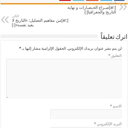
السابق
[:ar]صـراع الحـضـارات و نهاية
التاريخ والجغرافيا[:]
التالي
[:ar]من مفاهيم التضليل: «التاريخ لا
يعيد نفسه»[:]
اترك تعليقاً
لن يتم نشر عنوان بريدك الإلكتروني.
الحقول الإلزامية مشار إليها بـ
*
التعليق
*
الاسم
*
البريد الإلكتروني
*