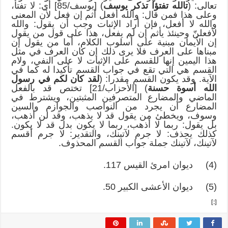
تعالى: (
تالله تفتؤا تذكر يوسف
) [يوسف/85] أي: لا تفتأ،
وعلى هذا فمن قال: والله أفعل أثم إن فعل لأن المعنى
والله لا أفعل، فإن أراد الإثبات وجب أن يقول: والله
لأفعلنّ وحينئذ يأثم إن لم يفعل، هذا على قول من يقول
إن الأيمان مبنية على أسلوب الكلام، أما من يقول إن
مبناها على العرف فلا يرى ذلك إن كان العرف في مثل
هذا اليمين إنها للقسم على الإثبات لا على النفي، ولام
القسم هي التي تقع في جواب القسم تأكيدا له كما في
الآية. وقد يكون القسم مقدرا: (
لقد كان لكم في رسول
الله أسوة حسنة
) [الأحزاب/21] تختص قد بالفعل
الماضي والمضارع المتصرفين المثبتين، ويشترط في
المضارع أن يجرد من النواصب والجوازم والسين
وسوف، ويخطئ من يقول قد لا يذهب، وقد لن أذهب،
بل يقول: ربما لا أذهب، ربما لا يكون بدل قد لا يكون.
كذلك يحذف: لا جرم لآتينك، والتقدير: لا جرم أقسم
لآتينك، لآتينك جملة جواب القسم المحذوف.
(4) ديوان امرئ القيس 117.
(5) ديوان الأعشى الكبير 50.
[:]