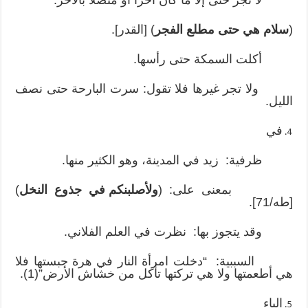
(
سلام هي حتى مطلع الفجر
) [القدر].
أكلت السمكة حتى رأسها.
ولا تجر غيرها فلا تقول: سرت البارحة حتى نصف
الليل.
في
ظرفية: زيد في المدينة، وهو الكثير منها.
بمعنى على: (
ولأصلبنكم في جذوع النخل
)
[طه/71].
وقد يتجوز بها: نظرت في العلم الفلاني.
السببية: “دخلت امرأة النار في هرة حبستها فلا
هي أطعمتها ولا هي تركتها تأكل من خشاش الأرض”(1).
الباء