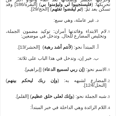
تحريكها: (
فليستجيبوا لي وليؤمنوا بي
) [البقرة/186] وقد
تسكن بعد ثمّ: (
ثم ليقضوا تفثهم
) [الحج/29].
د. غير عاملة، وهي سبع:
لام الابتداء وفائدتها أمران: توكيد مضمون الجملة،
وتخليص المضارع للحال. وتدخل في موضعين:
أ. المبتدأ نحو: (
لأنتم أشد رهبة
) [الحشر/13].
ب. خبر إن، وتدخل في هذا الباب على ثلاثة:
الاسم نحو: (
إن ربي لسميع الدعاء
) [إبراهيم].
المضارع لشبهه به: (
وإن ربك ليحكم بينهم
)
[النحل/124].
شبه الجملة نحو: (
وإنك لعلى خلق عظيم
) [القلم].
اللام الزائدة وهي الداخلة في خبر المبتدأ: