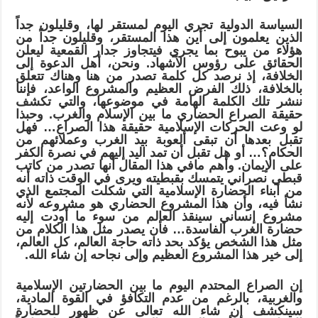
السياسة الدولية تجري اليوم لمستقر لها، وقليلون جداً
الذين يعلمون إلى أين هذا المستقر، وقليلون جداً من
هؤلاء من يبوح بما يجري فيتجاوز جدار القمعية ليعلن
الحقائق على رؤوس الأشهاد. ونحن، أهل الدعوة إلى
الخلافة، إذ نرصد كل كلمة تصدر من هنا وهناك تتعلق
بالخلافة، ذلك الفرض العظيم والمشروع الواعد، فإننا
ننشر تلك الكلمة الهامة في موضوعها، والتي تكشف
حقيقة الصراع الحضاري ما بين الإسلام والغرب. وحبذا
لو وعت الحركات الإسلامية حقيقة هذا الصراع… فهل
تقبل بعدها أن تبقى ألعوبة بيد الغرب وعملائهم من
الحكام؟… أو هل تقبل أن تمد اليد إليهم في نصرة الكفر
على الإيمان. وأهم مافي هذا المقال أنها تصدر من كاتب
قبطي نصراني يتمسك بقبطيته ويرى في الوقت ذاته أنه
من أبناء الحضارة الإسلامية التي شكلت المجتمع الذي
نشأ فيه، وأن هذا المشروع الحضاري هو مشروعه لأنه
مشروع إنساني سينقذ العالم من سوء ما أودت إليه
حضارة الغرب الفاسدة… فأن يصدر مثل هذا الكلام من
مثل هذا الشخص يؤكد بحد ذاته حاجة العالم، كل العالم،
إلى خير هذا المشروع العظيم وإلى نجاحه إن شاء الله.
إن الصراع المحتدم اليوم ما بين الحضارتين الإسلامية
والغربية، بالرغم من عدم التكافؤ في القوة المادية،
سينكشف إن شاء الله تعالى عن ظهور للحضارة