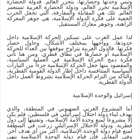
وتبني وحدتها وحضارتها، يتحرر العالم. فدولة الحضارة
الإسلامية تحرر العالم، ودولة الحضارة الغربية تستعمر
العالم. تلك هي المقابلة والمفارقة، التي تجعل الحرب
الخفية على فكرة الدولة الإسلامية، هي جوهر المعركة
الراهنة، وجوهر معارك المستقبل.
لذا عمل الغرب على تسكين الحركة الإسلامية داخل
حدودها، وواجهها بمختلف الأشكال، وحاول حصار
فكرتها. فالدول الغربية يتراوح موقفها بين العداء للحركة
الإسلامية أو حصارها في نطاق قطري. ومن هنا تأتي
فكرة دمج الحركة الإسلامية في العملية السياسية،
والمقصود منها جعل الحركة الإسلامية جزءاً من التيارات
السياسية المتنافسة داخل إطار الدولة القومية القطرية،
والتأكد من التزام الحركة الإسلامية بشروط العمل داخل
الدولة القطرية.
إسرائيل والوحدة الإسلامية
أما المشروع الغربي الصهيوني في المنطقة، والذي
يهدف لبناء دولة احتلال إسرائيلي في فلسطين، فلم يكن
إلا مشروعاً لمنع وحدة الأمة الإسلامية، وتفتيتها إلى دول
قطرية. ودولة الاحتلال الإسرائيلي زرعت في المنطقة
لمنع قيام دولة الوحدة الإسلامية، أكثر من أي هدف آخر.
وفي المقابل فإن قيام دولة الوحدة الإسلامية ينهي