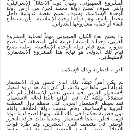
المشروع الصهيوني، وينهي دولة الاحتلال الإسرائيلي،
والتي سوف تصبح دولة محتلة لجزء من أرض دولة
الوحدة الإسلامية، وسوف تصبح نقطة عدوانية داخل
محيط واسع، وهو دولة الوحدة الإسلامية، ولن تستطيع
البقاء أو حماية مشروعها العدواني.
لذا يصبح بقاء الكيان الصهيوني مهماً لحماية المشروع
الغربي، وحماية الهيمنة الغربية على المنطقة، كما يصبح
ضروريا لمنع قيام دولة الوحدة الإسلامية، وعليه يصبح
قيام تلك الدولة، هو نهاية هذا المشروع الاستعماري
الاستيطاني.
الدولة القطرية وتلك الإسلامية
لم يكن أمراً عبثياً، ذلك الذي تحقق بترك الاستعمار
للدولة التي بناها في بلادنا، بل كان ذلك هو ذروة انتصار
الاستعمار الغربي. فما سمي بعصر الاستقلال، لم يكن
استقلالاً، ولكنه كان في الواقع تأبيداً لحالة الاستعمار.
فقد سيطر الاستعمار الغربي على معظم دول المنطقة
العربية والإسلامية، وقام بتفتيت دولة الخلافة، وأقام
دول قطرية يحكمها في تلك البلاد، وبهذا أصبح لدينا دولة
قومية قطرية بناها الاستعمار. وعندما بدأت حركة التحرر
الوطني في منتصف القرن العشرين، وتم طرد قوات
الاحتلال، بقيت الدولة القومية القطرية التي صنعها