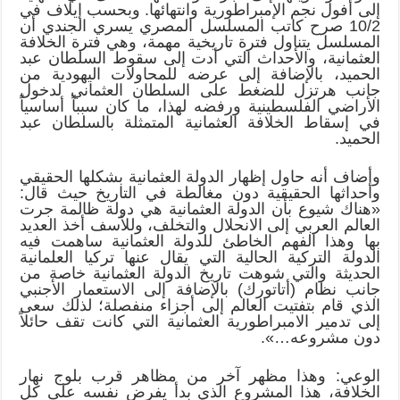
إلى أفول نجم الإمبراطورية وانتهائها. وبحسب إيلاف في
10/2 صرح كاتب المسلسل المصري يسري الجندي أن
المسلسل يتناول فترة تاريخية مهمة، وهي فترة الخلافة
العثمانية، والأحداث التي أدت إلى سقوط السلطان عبد
الحميد، بالإضافة إلى عرضه للمحاولات اليهودية من
جانب هرتزل للضغط على السلطان العثماني لدخول
الأراضي الفلسطينية ورفضه لهذا، ما كان سبباً أساسياً
في إسقاط الخلافة العثمانية المتمثلة بالسلطان عبد
الحميد.
وأضاف أنه حاول إظهار الدولة العثمانية بشكلها الحقيقي
وأحداثها الحقيقية دون مغالطة في التاريخ حيث قال:
«هناك شيوع بأن الدولة العثمانية هي دولة ظالمة جرت
العالم العربي إلى الانحلال والتخلف، وللأسف أخذ العديد
بها وهذا الفهم الخاطئ للدولة العثمانية ساهمت فيه
الدولة التركية الحالية التي يقال عنها تركيا العلمانية
الحديثة والتي شوهت تاريخ الدولة العثمانية خاصة من
جانب نظام (أتاتورك) بالإضافة إلى الاستعمار الأجنبي
الذي قام بتفتيت العالم إلى أجزاء منفصلة؛ لذلك سعى
إلى تدمير الامبراطورية العثمانية التي كانت تقف حائلاً
دون مشروعه…».
الوعي: وهذا مظهر آخر من مظاهر قرب بلوج نهار
الخلافة، هذا المشروع الذي بدأ يفرض نفسه على كل