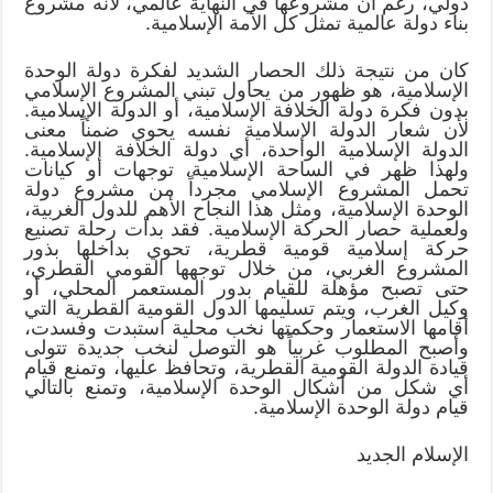
دولي، رغم أن مشروعها في النهاية عالمي، لأنه مشروع
بناء دولة عالمية تمثل كل الأمة الإسلامية.
كان من نتيجة ذلك الحصار الشديد لفكرة دولة الوحدة
الإسلامية، هو ظهور من يحاول تبني المشروع الإسلامي
بدون فكرة دولة الخلافة الإسلامية، أو الدولة الإسلامية.
لأن شعار الدولة الإسلامية نفسه يحوي ضمناً معنى
الدولة الإسلامية الواحدة، أي دولة الخلافة الإسلامية.
ولهذا ظهر في الساحة الإسلامية، توجهات أو كيانات
تحمل المشروع الإسلامي مجرداً من مشروع دولة
الوحدة الإسلامية، ومثل هذا النجاح الأهم للدول الغربية،
ولعملية حصار الحركة الإسلامية. فقد بدأت رحلة تصنيع
حركة إسلامية قومية قطرية، تحوي بداخلها بذور
المشروع الغربي، من خلال توجهها القومي القطري،
حتى تصبح مؤهلة للقيام بدور المستعمر المحلي، أو
وكيل الغرب، ويتم تسليمها الدول القومية القطرية التي
أقامها الاستعمار وحكمتها نخب محلية استبدت وفسدت،
وأصبح المطلوب غربياً هو التوصل لنخب جديدة تتولى
قيادة الدولة القومية القطرية، وتحافظ عليها، وتمنع قيام
أي شكل من أشكال الوحدة الإسلامية، وتمنع بالتالي
قيام دولة الوحدة الإسلامية.
الإسلام الجديد