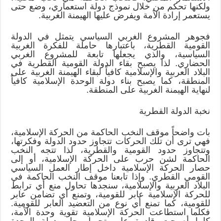
ولكنها تحكم من خلال نموذج دولة استعماري، وضع حتى
يستعمر إرادة الأمة ويفرض عليها الهيمنة الغربية.
فجوهر المشروع الغربي السياسي يتمثل في الدولة
القومية القطرية، باعتبارها حاملة للفكرة الغربية
السياسية، والذي يجعلها تابعة للمشروع الغربي
الحضاري. لذا يصبح بقاء الدولة القومية القطرية في
البلاد العربية والإسلامية كافياً لبقاء الهيمنة الغربية على
المنطقة، كما يصبح بناء دولة الوحدة الإسلامية كافياً
لنهاية الهيمنة الغربية على المنطقة.
نخبة الدولة القطرية
بات واضحاً موقف النخب الحاكمة من الحركة الإسلامية،
فهي ترى أن تلك الحركات تتجاوز حدود الدولة وفكرتها،
وتتجاوز حدود القومية والقطرية، لذا تتجه النخب
الحاكمة لشن حرب على الحركة الإسلامية، أو إلى
حصار الحركة الإسلامية داخل إطار العمل السياسي
القومي القطري. وإذا تابعنا موقف النخب الحاكمة في
البلاد العربية والإسلامية، سنجدها تحاول منع أي ترابط
للحركة الإسلامية عابر للقومية، وتمنع أي تضامن عابر
للقومية، كما تمنع أي نوع من التعضيد العابر للقومية.
فكلما استطاعت الحركة الإسلامية تقوية وحدة الأمة،
كلما أصبحت قادرة على تحويل حلم دولة الوحدة