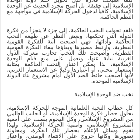
الإسلامية إلى حقيقة. بل أصبح مجرد الحديث عن الوحدة
الإسلامية، كافياً لدخول الحركة الإسلامية في مواجهة مع
النظم الحاكمة.
فلقد تحولت النخب الحاكمة، إلى جزء لا يتجزأ من فكرة
الدولة التي تحكمها، وبغض النظر عن طبيعة النخب
الحاكمة وأدائها، فهي أصبحت ابنة للفكرة القومية
القطرية، وارتبط مصيرها وبقاؤها ببقاء الفكرة القومية
القطرية، وأصبحت تلك النخب تحارب معركة الدول
الغربية نيابة عنها، وتعمل على منع قيام الوحدة
الإسلامية، لذا يمكن اعتبار النخب الحاكمة بمثابة
استعمار محلي، أو اعتبارها وكيلاً عن الاستعمار الغربي،
لأنها أصبحت حائط الصد الأول أمام مشروع بناء الدولة
الإسلامية الموحدة.
نخب ضد الوحدة الإسلامية
كل خطاب النخبة العلمانية الموجه للحركة الإسلامية،
يحاول حصار فكرة الوحدة الإسلامية، أو الجانب العالمي
من المشروع الإسلامي، وكل الهجوم ينصب على أممية
المشروع الإسلامي، وأممية الحركة الإسلامية. ولهذا
تقوم وسائل الإعلام بحصار تلك الفكرة، ومحاولة
تصويرها وكأنها خروج على الانتماء الوطني، واعتبار