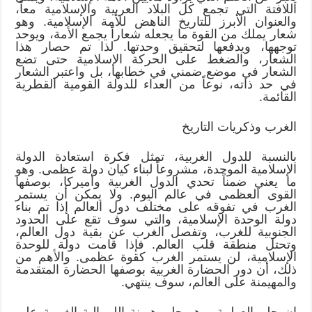
اللافتة التي تجمع كل البلاد العربية والإسلامية معاً،
والعنوان الأبرز للتاريخ الناهض للأمة الإسلامية. وهو
شعار يملك من القوة ما يجعله شعاراً يجمع الأمة، ويوحد
توجهها، ويدفعها لتحقيق وحدتها. لذا تم حصار هذا
الشعار، والضغط على الحركة الإسلامية حتى تضع
الشعار في موضع ضمني في خطابها، بل واعتبر الشعار
في حد ذاته، نوعاً من العداء للدولة القومية القطرية
القائمة.
الغرب وذكريات التاريخ
بالنسبة للدول الغربية، تمثل فكرة استعادة الدولة
الإسلامية الموحدة، مشروعاً لبناء كيان دولة عظمى. وهو
ما يعني ضمناً تحدي الدول الغربية وأميركا، بوصفها
القوى العظمى في عالم اليوم. ولا يمكن أن يستمر
الغرب في تفوقه على مختلف دول العالم إذا تم بناء
دولة الوحدة الإسلامية، والتي سوف تقع على الحدود
الجنوبية للغرب، وتفصل الغرب عن بقية دول العالم،
وتحتل منطقة قلب العالم. فإذا قامت دولة للوحدة
الإسلامية، لن يستمر الغرب كقوة عظمى. والأهم من
ذلك، أن دور الحضارة الغربية بوصفها الحضارة المتقدمة
والمهيمنة على العالم، سوف ينتهي.
إن حلم العولمة، وهو حلم هيمنة الليبرالية الغربية على