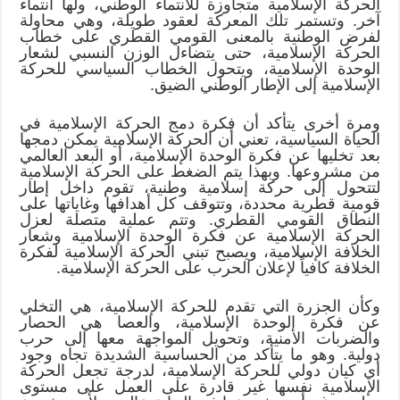
الحركة الإسلامية متجاوزة للانتماء الوطني، ولها انتماء
آخر. وتستمر تلك المعركة لعقود طويلة، وهي محاولة
لفرض الوطنية بالمعنى القومي القطري على خطاب
الحركة الإسلامية، حتى يتضاءل الوزن النسبي لشعار
الوحدة الإسلامية، ويتحول الخطاب السياسي للحركة
الإسلامية إلى الإطار الوطني الضيق.
ومرة أخرى يتأكد أن فكرة دمج الحركة الإسلامية في
الحياة السياسية، تعني أن الحركة الإسلامية يمكن دمجها
بعد تخليها عن فكرة الوحدة الإسلامية، أو البعد العالمي
من مشروعها. وبهذا يتم الضغط على الحركة الإسلامية
لتتحول إلى حركة إسلامية وطنية، تقوم داخل إطار
قومية قطرية محددة، وتتوقف كل أهدافها وغاياتها على
النطاق القومي القطري. وتتم عملية متصلة لعزل
الحركة الإسلامية عن فكرة الوحدة الإسلامية وشعار
الخلافة الإسلامية، ويصبح تبني الحركة الإسلامية لفكرة
الخلافة كافياً لإعلان الحرب على الحركة الإسلامية.
وكأن الجزرة التي تقدم للحركة الإسلامية، هي التخلي
عن فكرة الوحدة الإسلامية، والعصا هي الحصار
والضربات الأمنية، وتحويل المواجهة معها إلى حرب
دولية. وهو ما يتأكد من الحساسية الشديدة تجاه وجود
أي كيان دولي للحركة الإسلامية، لدرجة تجعل الحركة
الإسلامية نفسها غير قادرة على العمل على مستوى