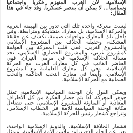
الإسلامية، لأن الغرب المنهزم فكرياً واجتماعياً
وسياسياً… لا يمكن أن ينتصر عسكرياً. وقد جاء في هذا
المقال:
ليست معركة واحدة تلك التي تدور بين الهيمنة الغربية
والحركة الإسلامية، بل معارك متشابكة ومترابطة. وفي
داخل تلك المعارك مواجهات ضمنية، تكشف عن حقيقة
المشكلة، وحقيقة الخلاف بين المشروع الإسلامي
والمشروع الغربي. ففي قلب المعركة بين العولمة
كمشروع غربي، والمشروع الحضاري الإسلامي، نجد
مسألة الخلافة الإسلامية في مرمى النيران. فهي
الحاضر الغائب في كل معارك الغرب مع الحركة
الإسلامية، وفي كل معارك العلمانية مع المشروع
الإسلامي، وأيضا في معارك النخب الحاكمة والنخب
العلمانية مع الحركة الإسلامية.
ويمكن القول بأن الوحدة السياسية الإسلامية، تمثل
جوهر المعركة، لذا يتم حصار الفكرة من كل الأطراف
المعادية أو المناوئة للمشروع الإسلامي، حتى تتضاءل
مكانة الوحدة السياسية للأمة في الخطاب الإسلامي،
وتتراجع كشعار رئيس للحركة الإسلامية.
فشعار الخلافة الإسلامية، والدولة الإسلامية الواحدة،
يعبر عن الحلم الذي يراود ملايين الأمة الإسلامية، ويمثل