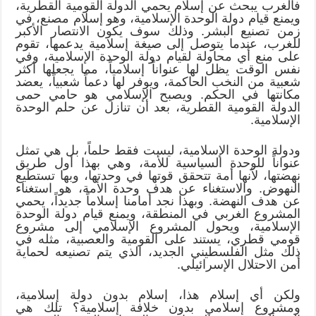
فالغرب يبحث عن إسلام يحمي الدولة القومية القطرية،
ويمنع قيام دولة الوحدة الإسلامية، وهو إسلام مصنع، في
زمن تصنيع البشر. وذلك سوف يكون الانتصار الأكبر
للغرب، عندما يتوصل إلى صيغة إسلامية يدعمها، تقوم
على منع أي محاولة لقيام دولة الوحدة الإسلامية، وفي
نفس الوقت يظل لها عنواناً إسلامياً، مما يجعلها أكثر
شعبية من النخب الحاكمة، ويوفر لها دعماً شعبياً، يعضد
مكانتها في الحكم. ويصبح الإسلامي هو حامي حمى
الدولة القومية القطرية، بعد أن تنازل عن حلم الوحدة
الإسلامية.
ودولة الوحدة الإسلامية، ليست فقط حلماً، بل هي تمثل
عنواناً للوحدة السياسية للأمة، وهي بهذا أول طريق
نهضتها، لأنها أمة تتحقق قوتها في وحدتها، وبها تستطيع
النهوض. والاستغناء عن هدف وحدة الأمة، هو استغناء
عن هدف النهضة. وبهذا نجد أمامنا إسلاماً جديداً، يحمي
المشروع الغربي في المنطقة، ويمنع قيام دولة الوحدة
الإسلامية، ويحول المشروع الإسلامي إلى مشروع
قومي قطري، يستند على القومية والعصبية، مثله في
ذلك مثل الفلسطيني الجديد، الذي يتم تصنيعه لحماية
أمن الاحتلال الإسرائيلي.
ولكن أي إسلام هذا، إسلام بدون دولة إسلامية،
ومشروع إسلامي بدون خلافة إسلامية؟ تلك هي