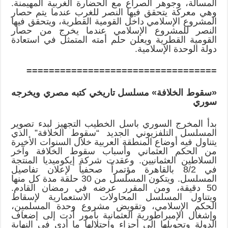
المسألة، وجوهر الصراع مع الحضارة الغربية المهيمنة.
وهي معركة يتحقق فيها النصر للغرب عندما يتم حصار
المشروع الإسلامي داخل القومية القطرية، ويتحقق فيها
النصر للمشروع الإسلامي عندما يخرج من حصار
القومية القطرية ويعلن حلم أمته المتمثل في استعادة
دولة الوحدة الإسلامية.
==================================
«سقوط الخلافة» مسلسل تاريخي كتبه مصري ويخرجه
سوري
بدأ المخرج السوري باسل الخطيب التجهيز لبدء تصوير
المسلسل التلفزيوني الجديد “سقوط الخلافة” الذي
يتناول فيه أوضاع المنطقة العربية خلال السنوات الأخيرة
من الحكم العثماني وأسباب سقوط الخلافة وآخر
السلاطين العثمانيين. وعقدت شركة إيكوميديا المنتجة
في 8/2 بالقاهرة مؤتمراً صحفياً لإعلان تفاصيل
المسلسل. ويتكون المسلسل من 30 حلقة مدة كل منها
50 دقيقة، ومن المقرر عرضه في رمضان القادم.
ويتناول المسلسل المحاولات الاستعمارية لإسقاط
الحكم الإسلامي، وتقويض مشروع وحدة المسلمين،
وإشغال الإمبراطورية العثمانية بأمور أدت إلى إضعاف
الدولة وتحويلها إلى أجزاء واحتلالها ما أدى في النهاية