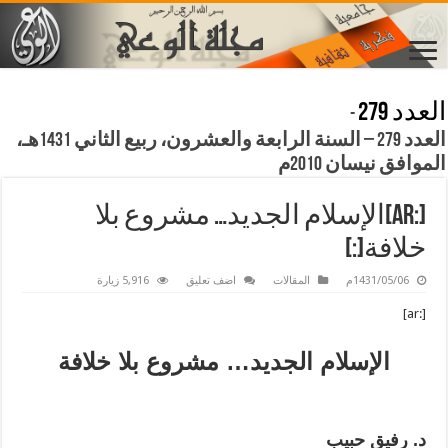
العدد 279
-
العدد 279 – السنة الرابعة والعشرون، ربيع الثاني 1431هـ،
الموافق نيسان 2010م
[:ar]الإسلام الجديد… مشروع بلا
خلافة[:]
1431/05/06م
المقالات
اضف تعليق
5,916 زيارة
[:ar]
الإسلام الجديد… مشروع بلا خلافة
د. رفيق حبيب