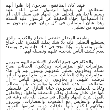
فلقد كان المنافقون يفرحون إذا ظنوا أنهم
استطاعوا أن يقنعوا الرسول صلى الله عليه
وسلم بأعذارهم للتخلّف عن الجهاد في سبيل الله، أي
إذا استطاعوا إخفاء الحقيقة عن الرسول عليه السلام
وهذا شأن المضلِّلين في كل زمان، فهم يفرحون بما
صنعوه من تضليل.
وطبيعة المضلل تقتضي الخداع والكذب، والذي
يستطيع التضليل فإنه بلا شك يملك المقدرة على خداع
الناس وتضليلهم، وإذا نجح في ذلك فإنه يفرح ويسعد
لعدم كشف الناس لتدجيله عليهم وتضليله لهم.
والحكام في جميع الأقطار الإسلامية اليوم يمررون
المؤامرات تلو المؤامرات، ويرتكبون الخيانات صباح
مساء، ويحاولون تضليل شعوبهم ويثبتون لهم بأن هذه
المؤامرات وتلك الخيانات ليست من صنع أيديهم، أو أنها
فرضت عليهم، أو يحاولون أن يزينوا للناس – إن
استطاعوا – هذه الخيانات والمؤامرات بأنها مطالب
وغايات للجماهير، فيحولون خيانة التنازل عن فلسطين
بأنها حل عادل وشامل ودائم للمنطقة وأهلها، ويغالطون
بالقول بترك الجهاد والقتال في سبيل الله بأنه رغبة في
السلام والتعايش مع الشعوب والحضارات، ويبررون
موالاتهم للكفار بأنها علاقات دولية تفرضها العولمة