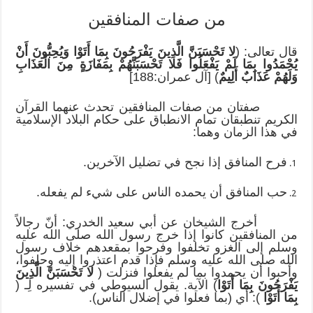
من صفات المنافقين
قال تعالى: (
لا تَحْسَبَنَّ الَّذِينَ يَفْرَحُونَ بِمَا أَتَوْا وَيُحِبُّونَ أَنْ
يُحْمَدُوا بِمَا لَمْ يَفْعَلُوا فَلا تَحْسَبَنَّهُمْ بِمَفَازَةٍ مِنَ الْعَذَابِ
وَلَهُمْ عَذَابٌ أَلِيمٌ
) [آل عمران:188]
صفتان من صفات المنافقين تحدث عنهما القرآن
الكريم تنطبقان تمام الانطباق على حكام البلاد الإسلامية
في هذا الزمان وهما:
فرح المنافق إذا نجح في تضليل الآخرين.
حب المنافق أن يحمده الناس على شيء لم يفعله.
أخرج الشيخان عن أبي سعيد الخدري: أنّ رجالاً
من المنافقين كانوا إذا خرج رسول الله صلى الله عليه
وسلم إلى الغزو تخلفوا وفرحوا بمقعدهم خلاف رسول
الله صلى الله عليه وسلم فإذا قدم اعتذروا إليه وحلفوا،
وأحبوا أن يحمدوا بما لم يفعلوا فنزلت (
لا تَحْسَبَنَّ الَّذِينَ
يَفْرَحُونَ بِمَا أَتَوْا
) الآية. يقول السيوطي في تفسيره لِـ (
بِمَا أَتَوْا
): أي (بما فعلوا في إضلال الناس).