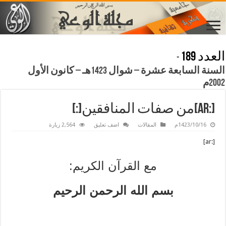
العدد 189
-
السنة السابعة عشرة – شوال 1423هـ – كانون الأول
2002م
[:ar]من صفات المنافقين[:]
1423/10/16م
المقالات
اضف تعليق
2,564 زيارة
[:ar]
مع القرآن الكريم:
بسم الله الرحمن الرحيم