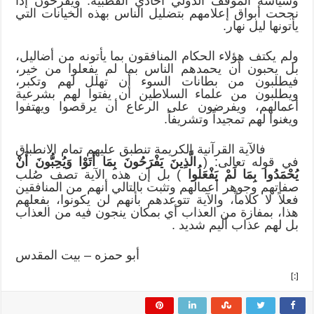
وسياسة الموقف الدولي أحادي القطبية. ويفرحون إذا
نجحت أبواق إعلامهم بتضليل الناس بهذه الخيانات التي
يأتونها ليل نهار.
ولم يكتف هؤلاء الحكام المنافقون بما يأتونه من أضاليل،
بل يحبون أن يحمدهم الناس بما لم يفعلوا من خير،
فيطلبون من بطانات السوء أن تهلل لهم وتكبر،
ويطلبون من علماء السلاطين أن يفتوا لهم بشرعية
أعمالهم، ويفرضون على الرعاع أن يرقصوا ويهتفوا
ويغنوا لهم تمجيداً وتشريفاً.
فالآية القرآنية الكريمة تنطبق عليهم تمام الانطباق
في قوله تعالى: (
الَّذِينَ يَفْرَحُونَ بِمَا أَتَوْا وَيُحِبُّونَ أَنْ
يُحْمَدُوا بِمَا لَمْ يَفْعَلُوا
) بل إن هذه الآية تصف صُلب
صفاتهم وجوهر أعمالهم وتثبت بالتالي أنهم من المنافقين
فعلاً لا كلاماً، والآية تتوعدهم بأنهم لن يكونوا، بفعلهم
هذا، بمفازة من العذاب أي بمكان ينجون فيه من العذاب
بل لهم عذاب أليم شديد .
أبو حمزه – بيت المقدس
[:]