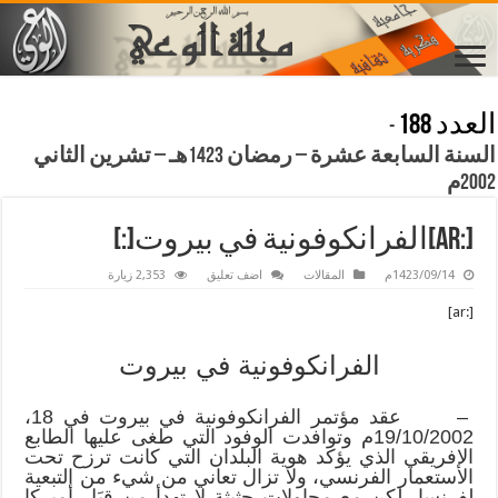
العدد 188
-
السنة السابعة عشرة – رمضان 1423هـ – تشرين الثاني
2002م
[:ar]الفرانكوفونية في بيروت[:]
1423/09/14م
المقالات
اضف تعليق
2,353 زيارة
[:ar]
الفرانكوفونية في بيروت
– عقد مؤتمر الفرانكوفونية في بيروت في 18،
19/10/2002م وتوافدت الوفود التي طغى عليها الطابع
الإفريقي الذي يؤكد هوية البلدان التي كانت ترزح تحت
الاستعمار الفرنسي، ولا تزال تعاني من شيء من التبعية
لفرنسا، لكن مع محاولات حثيثة لا تهدأ من قِبَل أميركا