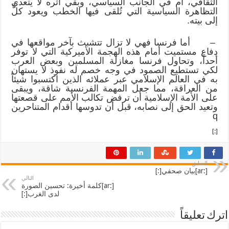
الثقافي، أم في الجانب السياسي، وبقي أثره لا يتعدى
التظاهرة السياسية التي تُلقى فيها الخطب ويعود كلٌّ
إلى بيته.
– أما فرنسا فهي لا تزال تتشبث بآخر مواقعها في
دفاع مستميت أمام هذه الهجمة الأميركية التي لا توفر
أحداً، وتحاول فرنسا مغازلة المسلمين وبعض العرب
لكي تستطيع الصمود في وجه خصم له نفوذ لا يستهان
به في العالم الإسلامي عبر عملائه الذين اكتسبوا شيئاً
من العراقة، مما جعل المهمة الفرنسية شاقة، ويبقى
على الأمة الإسلامية أن ترفض تكالب الأمم على قصعتها
وتعيد الحق إلى نصابه، قبل أن تدوسها أقدام المتناحرين
q
[:]
السابق
[:ar]بيان صحفي[:]
التالي
[:ar]كلمة أخيرة: تحسين الصورة
لدى الغرب[:]
اترك تعليقاً