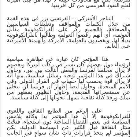
لقلع النفوذ الفرنسي من كل أفريقيا.
– التناحر الأميركي – الفرنسي برز في هذه القمة
من خلال الكلمات والمواقف وتعليقات السياسيين
والصحافة، فالجميع ركّز على الفرانكوفونية مقابل
العولمة، أي أنهم رفضوا العولمة وطالبوا بالفرانكوفونية
بديلاً لها، ويقصدون بالعولمة، الأمركة والهيمنة الأميركية
على العالم.
– هذا المؤتمر كان عبارة عن تظاهرة سياسية
لرؤساء دول بعضهم كان يسير في ركاب أميركا وبعضهم
لا يزال مخلصاً لفرنسا والبعض الثالث بين بين، وحاول
شيراك في هذا المؤتمر توجيه رسائل سياسية، منها أنه
لا يزال قوة يحسب لها حساب في القرار الدولي وفي
الأمم المتحدة، وحاول أيضاً إظهار أن فرنسا لن تتخلى
عن مستعمراتها القديمة، وحاول الظهور بمظهر من
يملك ورقة كتلة ثقافية يسهل تحويلها إلى كتلة سياسية.
– على الرغم من الطابع الثقافي واللغوي
للفرانكوفونية إلا أن هذا المؤتمر بدا وكأنه يلامس
السياسة في بعض القضايا الساخنة دون استحياء، فتحْتَ
ستار الثقافة قيل الكثير عن السياسة الدولية، لكن
المؤتمر لم يتخذ قرارات ذات شأن سواء في الجانب