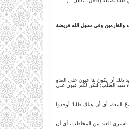
لبا بصيغة (افعل، لتفعل…):
اب والغارمين وفي سبيل الله فريضة
صحة تنفيذ ذلك أن يكون لنا عيون على العدو
اء تفيد الطلب: لتكن لكم عيون على
البيعة، أي أن هناك طلباً: أوجدوا
اشترى العبد من المخاطب، أي أن