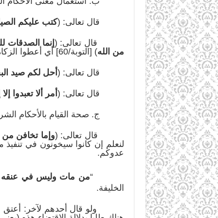
ب. استعمال معنى الأحكام الشرع
قال تعالى: (
كتب عليكم الصيا
قال تعالى: (
إنما الصدقات لل
من الله
) [التوبة/60] أي أعطوا الزكاة لمستحقيها المذكورين.
قال تعالى: (
أحل لكم صيد البح
قال تعالى: (
أمر ألا تعبدوا إلا
ج. صحة القيام بالأحكام الشرعية
قال تعالى: (
وإما تخافن من ق
لنعلم إن كانوا سيخونون في تنفيذ م
عدوكم.
“
من مات وليس في عنقه بي
الخليفة.
ولو قال أحدهم لآخر: أعتق عبدك 
هناك طلبا بدلالة الاقتضاء هذه (بعن