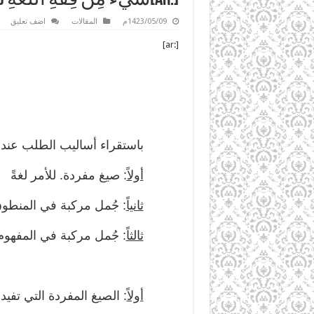
1423/05/09م
المقالات
اضف تعليق
[:ar]
باستقراء أساليب الطلب عند العر
أولاً
: صيغ مفردة. للأمر لغةً
ثانياً
: جُمل مركبة في المنطو
ثالثاً
: جُمل مركبة في المفهوم
أولاً
: الصيغ المفردة التي تفيد