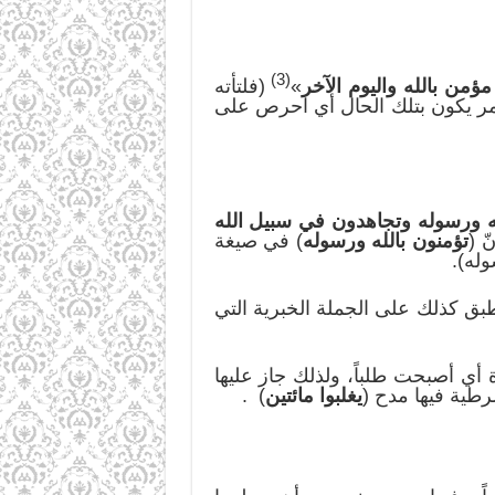
(3)
ؤمن بالله واليوم الآخر
»
(فلتأته
الأمر يكون بتلك الحال أي احرص على
له ورسوله وتجاهدون في سبيل الله
ّ (
تؤمنون بالله ورسوله
) في صيغة
وله).
طبق كذلك على الجملة الخبرية التي
م لعشرة أي أصبحت طلباً، ولذلك جاز عليها
رطية فيها مدح (
يغلبوا مائتين
) .