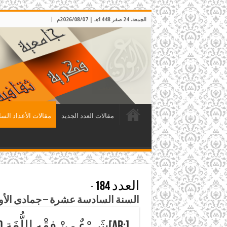
الجمعة، 24 صفر 1448هـ | 2026/08/07م
مقالات العدد الجديد
مقالات الأعداد السا
العدد 184
-
السنة السادسة عشرة – جمادى الأولى 1423هـ – تموز 
[:ar]شَيْءٌ مِنْ فِقْهِ اللُّغَةِ (طلبُ الفعل) في لغة العرب[:]