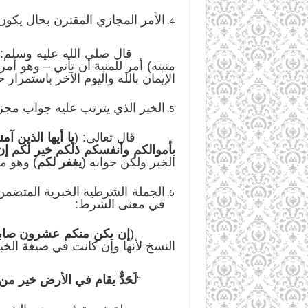
الأمر المجازي المقترن بحال يكون أ
قال صلى الله عليه وسلم: 
منيته) أمر للمنية أن تأتي – وهو أم
الإيمان بالله واليوم الآخر باستمرار
الخبر الذي يترتب عليه جواب مجز
قال تعالى: (
يا أيها الذين آ
بأموالكم وأنفسكم ذلكم خير لكم إن
الخبر ولكن جوابه (
يغفر لكم
) وهو م
الجملة الشرطية الخبرية المتضمن 
في معنى الشرط:
(
إن يكن منكم عشرون صابرو
النسخ لأنها وإن كانت في صيغة الخبر
“
لَحَدٌّ يقام في الأرض خير من