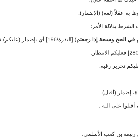
به عقلاً (لغة) (الإضمار):
رط بدلالة الأمر:
م في الحج وسبعة إذا رجعتم
) [البقرة/196] أي بإضمار (عليكم) فعليكم صيام. ومثل:
 إضمار (أقبل).
 أقبلوا على الله .