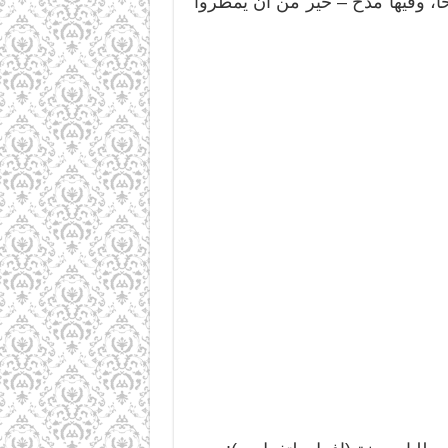
 وفيها مدح – خير من أن يمطروا