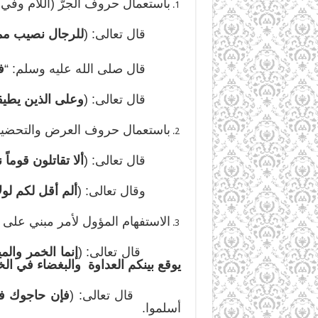
باستعمال حروف الجرّ (اللام وفي و
قال تعالى: (
للرجال نصيب مما
قال صلى الله عليه وسلم: “
ف
قال تعالى: (
وعلى الذين يطي
باستعمال حروف العرض والتحضيض (أ
قال تعالى: (
ألا تقاتلون قوماً 
وقال تعالى: (
ألم أقل لكم لو
الاستفهام المؤول لأمر مبني عل
قال تعالى: (
إنما الخمر وال
يوقع بينكم العداوة والبغضاء في ال
قال تعالى: (
فإن حاجوك فق
أسلموا.