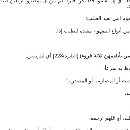
ن تقيموا حدا يكن خيرا لكم من أن تمطروا أربعين صباحاً،
.
وم التي تفيد الطلب:
أنواع المفهوم مفيدة للطلب إذا:
ن بأنفسهن ثلاثة قروء
) [البقرة/228] أي ليتربصن.
ظ به شرعاً:
ة أو المضارعة أو المصدرية:
ه.
 أو اللهم ارحمه.