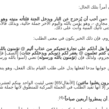
مراً بتلك الحال:
«
من أحب أن يُزحزح عن النار ويدخل الجنة فلتأته منيته وهو م
ر مجازي -، وهو يؤمن بالله واليوم الآخر جملة حالية، وبذلك ف
 حتى تأتيك المنية وأنت على ذلك.
وم، فإن ذلك الخبر يكون في معنى الطلب:
منوا هل أدلكم على تجارة تنجيكم من عذاب أليم
@
تؤمنون بال
 كنتم تعلمون
@
يغفر لكم ذنوبكم ويدخلكم جنات
) [الصف] فإن
جزوم، ولذلك فإن (
تؤمنون بالله ورسوله
) تعني (آمنوا بالله ورس
جوابها مدحا لفعلها يدل على طلب القيام بذلك الفعل، وهو ين
ن يغلبوا مائتين
) [الأنفال/65] تعني ليثبت الواحد منك
 إلا أنها تفيد الطلب في الجملة المركبة للمنطوق لأنها جملة ش
(4)
 أن يمطروا أربعين صباحاً
“
.