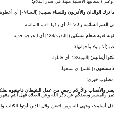
على) بمعانيها الأصلية مثبتة في صدر الكلام:
 ترك الوالدان والأقربون وللنساء نصيب
) [النساء/7] أي أعطوهم نصيباً.
(2)
ي الغنم السائمة زكاة
“
، أي زكوا الغنم السائمة.
قونه فدية طعام مسكين
) [البقرة/184] أي ليخرجوا فدية.
لا ولولا وأخواتها):
نكثوا أيمانهم
) [التوبة/13] أي قاتلوا.
لا تسبحون
) [القلم] أي سبحوا.
ى مطلوب خبري:
ميسر والأنصاب والأزلام رجس من عمل الشيطان فاجتنبوه لعلك
خمر والميسر ويصدكم عن ذكر الله وعن الصلاة فهل أنتم منتهو
ل أسلمت وجهي لله ومن اتبعن وقل للذين أوتوا الكتاب وال