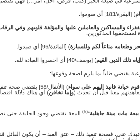
ية في صيغة الخبر (كتب، فرض، أحلّ، أمر…) فهي تقتضي ط
م
) [البقرة/183] أي صوموا.
فقراء والمساكين والعاملين عليها والمؤلفة قلوبهم وفي الرق
ر وطعامه متاعاً لكم وللسيارة
) [المائدة/96] أي صيدوا.
 إياه ذلك الدين القيم
) [يوسف/40] أي احصروا العبادة لله.
 يقتضي طلباً بما يلزم لصحة وقوعها:
وم خيانة فانبذ إليهم على سواء
) [الأنفال/58] يقتضي 
عاهدتهم معنا قبل أن تحدث (
وإما تخافن
) أي هناك دلالة اقتض
(5)
عة مات ميتة جاهلية
“
البيعة تقتضي وجود الخليفة حتى تصحّ 
عني، فصحة تنفيذ ذلك – عتق العبد – أن يكون القائل قد 
ي عبدك ثم أعتقه عني).