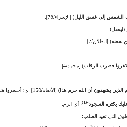
وك الشمس إلى غسق الليل
) [الإسراء/78].
(ليفعل):
ن سعته
) [الطلاق/7].
ن كفروا فضرب الرقاب
) [محمد/4].
 الذين يشهدون أن الله حرم هذا
) [الأنعام/150] أي: أحضروا شهداءكم.
(1)
ليك بكثرة السجود
“
، أي الزم.
طوق التي تفيد الطلب: