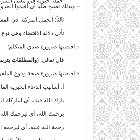
جملة خبرية في معنى الشرط، أي إ
– وبذلك تصبح طلبا أي أقيموا الحدود
ثالثاً
: الجمل المركبة في المفه
تأتي دلالة الاقتضاء وهي نوع من 
اقتضتها ضرورة صدق المتكلم:
قال تعالى: (
والمطلقات يتربص
اقتضتها ضرورة صحة وقوع الملفو
أ. أساليب الدعاء الخبرية الماضي
بارك الله فيك، أي ليباركك الل
يرحمك الله، أي ليرحمك الله.
رحمة الله عليه، أي ليرحمه الله،