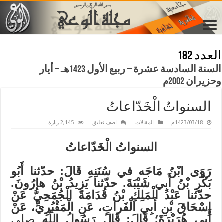
العدد 182
-
السنة السادسة عشرة – ربيع الأول 1423هـ – أيار
وحزيران 2002م
السنواتُ الْخَدّاعاتُ
1423/03/18م
المقالات
اضف تعليق
2,145 زيارة
السنواتُ الْخَدّاعاتُ
رَوَى ابْنُ مَاجَه في سُنَنِهِ قَالَ: حدّثنا أَبُو
بَكْرِ بْنُ أَبِي شَيْبَةَ. حدّثنا يَزِيدُ بْنُ هارُونَ.
حدّثنا عَبْدُ الْمَلِكِ بْنُ قُدَامَةَ الْجُمَحِيُّ عَنْ
إِسْحَاقَ بْنِ أَبِي الْفَراتِ، عَنِ الْمَقْبُرِيِّ، عَنْ
أَبِي هُرَيْرَةَ؛ قَالَ: قَالَ رَسُولُ اللّهِ
صلى