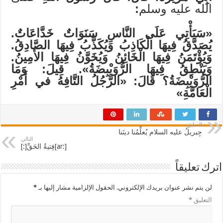
الله عليه وسلم
:
«
سَيَأْتِي عَلَى النَّاسِ سَنَوَاتٌ خَدَّاعَاتٌ.
يُصَدَّقُ فِيهَا الْكَاذِبُ وَيُكَذَّبُ فِيهَا الصَّادِقُ.
وَيُؤْتَمَنُ فِيهَا الْخَائِنُ وَيُخَوَّنُ فِيهَا الأَمِينُ.
وَيَنْطِقُ فِيهَا الرُّوَيْبِضَةُ
». قِيلَ: وَمَا
الرُّوَيْبِضَةُ؟ قَالَ: «
الرَّجُلُ التَّافِهُ في أَمْرِ
الْعَامَّةِ
»
السابق
جِبريلُ عليه السلام يُعلِّمُنا دينَنا
التالي
[:ar]فِتيةُ الحَقِّ[:]
اترك تعليقاً
لن يتم نشر عنوان بريدك الإلكتروني.
الحقول الإلزامية مشار إليها بـ
*
التعليق
*