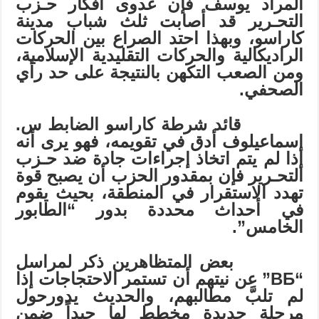
المراد يوسف فإن عدوى أفكار حـزب
التحـرير قد أصابت ثلث شباب مدينة
كاراسو، وبهذا احتد الصراع بين الحركات
الراديكالية والحركات التقليدية الإسلامية،
ومن الصعب التكهن بالنتيجة على حد رأي
الصحفي.
قائد شرطة كاراسو الضابط س.
إسماعيلوف أدق في تقويمه، فهو يرى أنه
إذا لم يتم اتخاذ إجراءات جادة ضد حـزب
التحـرير فإن بمقدور الحزب أن يصبح قوة
تهدد الاستقرار في المنطقة، بحيث يقوم
في أحداث محددة بدور “الطابور
الخامس”.
بعض المتظاهرين ذكر لمراسل
“
ВБ
” عن نيتهم أن تستمر الاحتجاجات إذا
لم تلبَّ مطالبهم، والحديث يدورحول
مرحلة جديدة مخطط لها جيداً ضمن