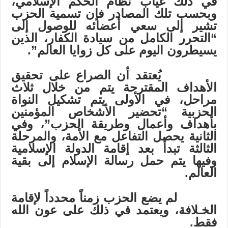
في ذلك غياب نظام الحكم الإسلامي،
وبحسب تلك المصادر فإن تسمية الحزب
تشير إلى سعي أعضائه للوصول إلى
“التحرر الكامل من سيادة الكفار، الذين
يسيطرون اليوم على كل زوايا العالم”.
يُعتقد أن الصراع على تحقيق
الأهداف المقترحة يتم من خلال ثلاث
مراحل، في الأولى يتم تشكيل النواة
الحزبية “تحضير الأشخاص المؤمنين
بأهداف وأعمال وطريقة الحزب”، وفي
الثانية يحصل التفاعل مع الأمة، والمرحلة
الثالثة تبدأ بعد إقامة الدولة الإسلامية
وفيها يتم حمل رسالة الإسلام إلى بقية
العالم.
لم يضع الحزب زمناً محدداً لإقامة
الخـلافة، ويعتمد في ذلك على عون الله
فقط.