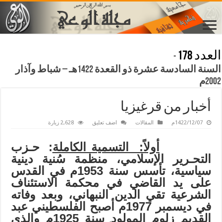
العدد 178
-
السنة السادسة عشرة ذو القعدة 1422هـ – شباط وآذار
2002م
أخبار من قرغيزيا
1422/12/07م
المقالات
اضف تعليق
2,628 زيارة
أولاً: التسمية الكاملة
:
حـزب
التحـرير
الإسلامي، منظمة سُنية دينية
سياسية، تأسس سنة 1953م في القدس
على يد القاضي في محكمة الاستئناف
الشرعية تقي الدين النبهاني، وبعد وفاته
في ديسمبر 1977م أصبح الفلسطيني عبد
القديم زلوم المولود سنة 1925م والذي