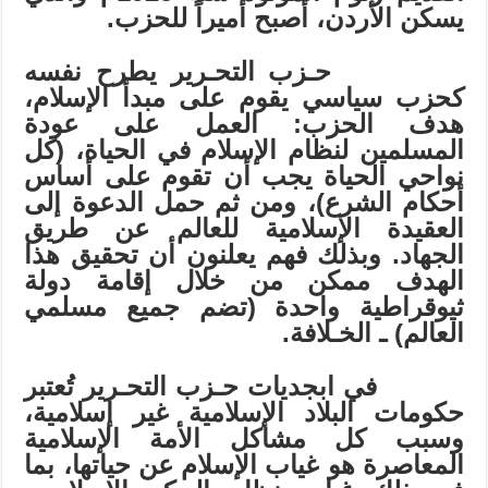
يسكن الأردن، أصبح أميراً للحزب.
حـزب التحـرير يطرح نفسه
كحزب سياسي يقوم على مبدأ الإسلام،
هدف الحزب: العمل على عودة
المسلمين لنظام الإسلام في الحياة، (كل
نواحي الحياة يجب أن تقوم على أساس
أحكام الشرع)، ومن ثم حمل الدعوة إلى
العقيدة الإسلامية للعالم عن طريق
الجهاد. وبذلك فهم يعلنون أن تحقيق هذا
الهدف ممكن من خلال إقامة دولة
ثيوقراطية واحدة (تضم جميع مسلمي
العالم)
ـ
الخـلافة.
في ابجديات حـزب التحـرير تُعتبر
حكومات البلاد الإسلامية غير إسلامية،
وسبب كل مشاكل الأمة الإسلامية
المعاصرة هو غياب الإسلام عن حياتها، بما