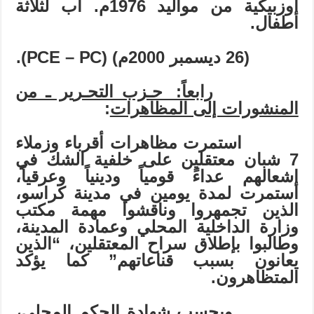
أوزبيكية من مواليد 1976م. أب لثلاثة
أطفال.
(26 ديسمبر 2000م) (
РСЕ – РС
).
رابعاً: حـزب التحـرير ـ من
المنشورات إلى المظاهرات
:
استمرت مظاهرات أقرباء وزملاء
7 شبان معتقلين على خلفية الشك في
إشعالهم عداءً قومياً ودينياً وعرقياً،
استمرت لمدة يومين في مدينة كراسو،
الذين تجمهروا وناقشوا مهمة مكتب
وزارة الداخلية المحلي وعمادة المدينة،
وطالبوا بإطلاق سراح المعتقلين، “الذين
يعانون بسبب قناعاتهم” كما يؤكد
المتظاهرون.
وبحسب شهادة الحكم المحلي،