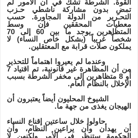
القوة. الشرطة تشك في أن الأمور لم
تمضِ بدون مشاركة ناشطي حـزب
التحـرير من الدولة المجاورة. حسب
معطيات المحققين فإن وسط
المتظاهرين يوجد ما بين 60 إلى 70
شخصاً غريباً (بشكل خاص النساء) لا
يملكون صلات قرابة مع المعتقلين.
وعندما لم يعيروا اهتماماً للتحذير
من أن المظاهرة غير قانونية، تم اقتياد 7
أو 8 متظاهرين إلى مخفر الشرطة بسبب
الإخلال بالنظام العام.
الشيوخ المحليون أيضاً يعتبرون أن
الهيجان يغذى من جهة ما.
حاولوا خلال ساعتين إقناع النساء
أن يهدأن وأن يراعين النظام، وأن
الحكومة ستنظر في الأمر ولكنهن لا