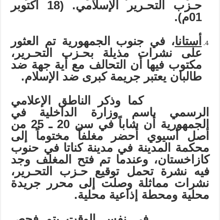
حـزب التحـرير الإسلامي. (18 أكتوبر
01م).
أستانا
، في جنوب الجمهورية تم العثور
على نشرات مذيلة بحـزب التحـرير،
مكتوب فيها أن التحالف مع أية جهة ضد
طالبان يعتبر جريمة كبرى ضد الإسلام.
كما وذكر الناطق الإعلامي
الرسمي باسم وزارة الداخلية في
الجمهورية أن شاباً في سن 20
ـ
25 من
أصل أسيوي أحضر مغلفاً مختوماً إلى
محكمة المدينة في مدينة كناتا في حنوب
كازاخستان، وعندما تم فتح المغلف وجد
فيه نشرة تحمل توقيع حـزب التحـرير،
نشرات مماثلة وصلت إلى محرر جريدة
محلية ومحطة إذاعية محلية.
في نفس الوقت يتم فحص