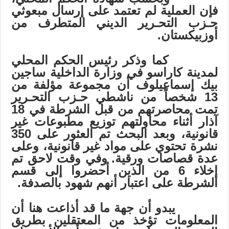
فإن العملية لم تعتمد على إرسال مبعوثي
حـزب التحـرير الديني المتطرف من
أوزبيكستان.
كما وذكر رئيس الحكم المحلي
لمدينة كاراسو في وزارة الداخلية ساجين
بيك إسماعيلوف أن مجموعة مؤلفة من
13 شخصاً من ناشطي حـزب التحـرير
تمت محاصرتهم من قبل الشرطة في 18
آذار أثناء محاولتهم توزيع مطبوعات غير
قانونية، وبعد البحث تم العثور على 350
نشرة تحتوي على مواد غير قانونية، وعلى
عدة قصاصات ورقية. وفي وقت لاحق تم
إخلاء 6 من الذين أحضروا إلى قسم
الشرطة على اعتبار أنهم شهود بالصدفة.
يبدو أن جهة ما قد أذاعت هنا أن
المعلومات تؤخذ من المعتقلين بطريق