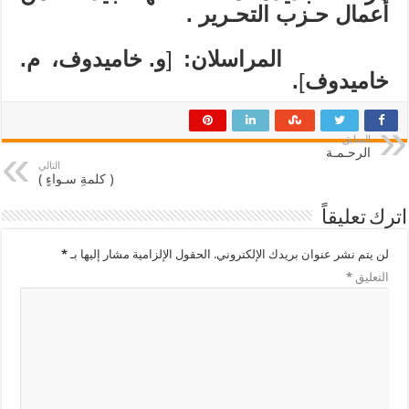
أعمال حـزب التحـرير
.
المراسلان:
[
و. خاميدوف، م.
خاميدوف
]
.
السابق
الرحـمـة
التالي
( كلمةٍ سـواءٍ )
اترك تعليقاً
لن يتم نشر عنوان بريدك الإلكتروني.
الحقول الإلزامية مشار إليها بـ
*
التعليق
*