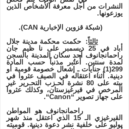
النشرات من أجل معرفة الأشخاص الذين
يوزعونها.
(شبكة قزوين الإخبارية
CAN
).
ثالثاً
: حكمت محكمة مدينة جلال
أباد في 25 ديسمبر على نا ظيم جان
راحمانجانوف أحد سكان المدينة بالسجن
لمدة سنتين. أُعتُبر مذنباً حسب المادة
299(1) جنايات ـ إشعال خصومة قومية أو
دينية. أثناء اعتقاله في الصيف عثروا في
بيته على 80 نشرة لحـزب التحـرير غير
المرخص في قيرغيزستان، وكذلك عثروا
على جهاز تصوير “
Canon
“.
راحمانجانوف هو المواطن
القيرغيزي الـ 15 الذي اعتقل منذ شهر
يوليو على خلفية نشر دعوة دينية. قوميته