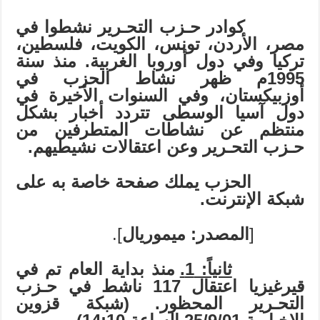
كوادر حـزب التحـرير نشطوا في
مصر، الأردن، تونس، الكويت، فلسطين،
تركيا وفي دول أوروبا الغربية. منذ سنة
1995م ظهر نشاط الحزب في
أوزبيكستان، وفي السنوات الأخيرة في
دول آسيا الوسطى تتردد أخبار بشكل
منتظم عن نشاطات المتطرفين من
حـزب التحـرير وعن اعتقالات نشيطيهم.
الحزب يملك صفحة خاصة به على
شبكة الإنترنت.
[
المصدر: ميموريال
].
ثانياً: 1.
منذ بداية العام تم في
قيرغيزيا اعتقال 117 ناشط في حـزب
التحـرير المحظور. (شبكة قزوين