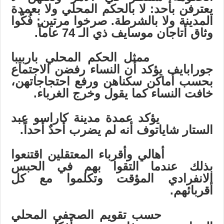
يعترفن بأحد: لا بالحكم المحلي ولا بعمدة
المدينة ولا بالشرطة. صرخوا مرتين: فُكّوا
وثاق أتاجان موسايف ذي الـ 74 عاماً.
ممثل الحكم المحلي باربيبا
جورابايف يؤكد أن النساء رفضن الاجتماع
بحسب أماكن سكناهن ورفع احتجاجاتهن،
خافت النساء كما يقول وخرج الغرباء.
يؤكد عمدة مدينة كاراسو عبد
الستار شاياتوف أنه لم يضرب أحدٌ أحداً.
أهالي وأقرباء المعتقلين اقتنعوا
بذلك عندما التقوا بهم في الحبس
الانفرادي المؤقت وتكلموا مع كل
أقربائهم.
حسب تقويم الصحفي المحلي