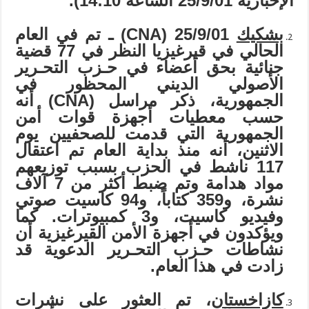
الإخبارية 25/9/01 الساعة 14:10).
بشكيك
25/9/01
(
CNA
)
ـ
تم في العام
الحالي في قيرغيزيا النظر في 77 قضية
جنائية بحق أعضاء في حـزب التحـرير
الأصولي الديني المحظور في
الجمهورية، ذكر مراسل (
CNA
) أنه
حسب معطيات أجهزة قوات أمن
الجمهورية التي قدمت للصحفيين يوم
الاثنين، أنه منذ بداية العام تم اعتقال
117 ناشط في الحزب بسبب توزيعهم
مواد هدامة وتم ضبط أكثر من 7 آلاف
نشرة، و359 كتاباً، و94 كاسيت صوتي
وفيديو كاسيت، و3 كمبيوترات. كما
ويؤكدون في أجهزة الأمن القيرغيزية أن
نشاطات حـزب التحـرير الدعوية قد
زادت في هذا العام.
كازاخستان
، تم العثور على نشرات