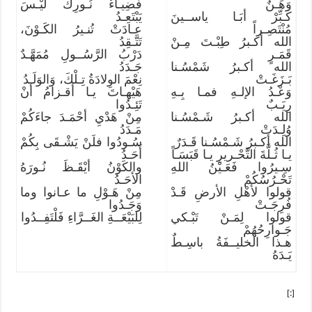
وَهَـنٌ
فضِيـاءُ نُـورِكَ لَيْـسَ
كَـبِّرْ أبَـا ياســينَ
يَبْتَعِـدُ
مُنْتَصِـراً
عـادَتْ تُنـيرُ الكَـوْنَ،
الله أكـبرُ طِبْـتَ مِـنْ
تَتَّـقِدُ
قَمَـرٍ
دَرْبُ الرَّسُــولِ مُمَهَّـدٌ
الله أكـبرُ شَمْسُـنا
جَـدَدُ
بَـزَغَـتْ
نِعْمَ الوِلادَةُ تِـلْكَ، وَالوَلَـدُ
وَعْـدُ الإلـهِ فمـا بِـهِ
هَيْهـاتَ يـا أقـزامُ أنْ
رِيَـبٌ
تَئِـدُوا
الله أكـبرُ شَـمْسُـنا
مِنْ هَدْيِ أحْمَـدَ جاءَكُمْ
وُلِـدَتْ
مَـدَدُ
الله أكـبرُ شَـمْسُـنا قَـدَرٌ
سُـودُوا فلَنْ يَشْـقَى بِكُمْ
يـا ثُـلَّةَ التَّحْـريرِ يـا قَبَسَـاً
أَحَـدُ
سِـيرُوا فَعَـيْنُ اللهِ
والكَوْنُ أيْقَـظَ نُـورَهُ
تَحْـرُسُكُمْ
الأحَـدُ
قولوا لأهْلِ الأرضِ قَـدْ
مِنْ هَـوْلِ ما عـانوا وما
فُرِجَـتْ
وَجَـدُوا
قولوا لِمَـنْ تَبْـكي
لِلبَيْعَــةِ الغَــرَّاءِ فَلْتَفِــدُوا
جَـوارِحُهُمْ
هـذا الخليــفَةُ باسِـطٌ
يَـدَهُ
[:]