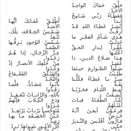
حَلِّقْ، حَمَاكَ الواحِـدُ
الأحَـدُ
فَعَطَـاءُ رَبِّـي شَـامِخٌ
أبَـداً
أَطْلِـقْ عُقـابَكَ أيُّهـا
أبْشِـرْ عَطـاءَ اللهِ قَـدْ
الأسَـدُ
أزِفَـتْ
شَـمْـسُ الخِـلافَةِ، تِلْكَ،
هـذي شَـآمُ الفجْـرِ ما
تَتَّـقِدُ
خَذلَـتْ
شَـمْسُ الوُجودِ يَـزِفُّـها
عُقْـراً لِـدارِ الحـقِّ
الصَّمَـدُ
أعْلَنَـهَا
عِـزَّ الرِّجَـالِ، إذا هُـمُ
هـذا صَـلاحُ الديـنِ، ذا
رَعَـدُوا
عُمَــرٌ
مِنْ خَلْفِكَ الأنصـارُ إذْ
سَـلُّوا الصَّـوارِمَ حيـنَمَا
وَعَـدُوا
طُلِـبَتْ
وَالفَيْـلَقُ القَعْــقاعُ
سِـرْ يـا عَطـاءُ فكُلُّـنا
وَالنُّجُـدُ
ثِقَـةٌ
باتُـوا غِضَـاباً، قلَّمـا
أمِـطِ اللِّثـامَ فحَـرْبُـنا
رَقَـدُوا
كُشِـفَتْ
باللهِ، وَالرَّايــاتُ تَنْعَـقِــدُ
أمَّـا الطُّغَـاةُ فبـاتَ
وَدَعِ الكِـلابَ فإنَّهمْ
أمْثَـلُهُمْ
مَـرَدُوا
فِرعَـوْنُ أيقـنَ أنَّـهُ
مُتَوَجِّسـاً يَرْتـابُ يَرْتَعِــدُ
حَـرَضٌ
عَـيْنُ الْحَقِيـقَةِ مـا بهـا
قـارُونُ أفْلَـسَ وَالنَّـذيرُ
رَمَـدُ
حَكـى
كُلُّ الأمُـورِ شَـواهِدٌ تَـرِدُ