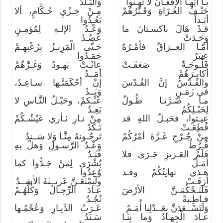
يـا أيُّهـا الأفغـانُ لا تَهِـنُوا
وَالبَـلَدُ
حَتْـفُ الغُـزَاةِ وَقَـبْرُهُمْ
مِـنْ خِـزْيِ حُـكَّامٍ، ألا
أبَـداً
بَعُـدُوا
قـدْ هَالَ باكسـتانَ ما
وَعْـدُ الإلـهِ لِمُؤمِـنٍ
وَجَـدَتْ
عَضُـدُ
أمَّـا العِــرَاقُ فأمْـرُهُ
حَـتَّى الْمَرِنـزُ بِرُعْبِهِـمْ
عِـبَرٌ
جَمَـدُوا
فَلُّـوجَـةٌ صَعَقَـتْ
عاثَـتْ يَهـودُ وَغَـرَّهُمْ
أكابِـرَهُمْ
أمَــدُ
والقُـدْسُ إنَّ القُـدْسَ
إنْ أحْكَمَتْـها سـاعِـدٌ،
في زَمَـنٍ
وَيَــدُ
مـا ضَـرَّنـا طُـولٌ
عَنْـكمْ، وحَبْـلُ النَّـاسِ لا
لِحَبْـلِكُمُ
يَعِـدُ
عِيـثوا، فحَبـلُ اللهِ قد
مِنْ نـارِ ثـأري عَيْشُـكُمْ
قُطِعَـتْ
نَـكَدُ
مِنْ جُـرْحِ غَـزَّةَ أمْرُكُمْ
تَرجُـونهُ مِنَّـا وَلا سَــندُ
فُـرُطٌ
وَعْـدُ الرَّسـولِ وَهلْ بهِ
قَلَمُ العَـزيزِ جَـرَى فلا
فَنَـدُ
أمَـلٌ
بُشْرَى لِمَنْ جَـدُّوا كما
هـذي نهايتُكُمْ وقـد
وُعِدُوا
أزِفَـتْ
ولَيمْنَعَـنَّ عَريــنَهُ الأسَــدُ
فَلَنَـحْكُمَـنَّ الأرْضَ
عـادَ الرِّجـالُ وَكُلُّهُـمْ
قـاطِـبةً
نُجُـدُ
وَلَتَسْــعَدَنَّ بِعَــدْلِنا أُمَـمٌ
عَـرَبُ الدِّيـارِ وَعُجْمُـها
عـادَ الْجِهـادُ وَما بِنَـا
سَـنَدُ