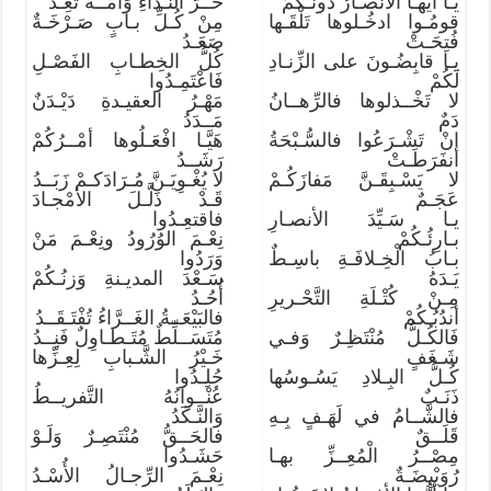
يـا أيهـا الأنصـارُ دونَـكُمُ
حَــرُّ النِّـداءِ وَأُمَّــةٌ تَعِـدُ
قومُـوا ادخُـلوها تَلْقَـها
مِنْ كُـلِّ بـابٍ صَـرْخَـةٌ
فُتِحَـتْ
صَعَـدُ
يـا قابِضُـونَ على الزِّنـادِ
كُلُّ الخِطـابِ الفَصْـلِ
لَكُمْ
فَاعْتَمِـدُوا
لا تَخْــذلوها فالرِّهــانُ
مَهْـرُ العقيـدةِ دَيْـدَنٌ
دَمٌ
مَــدَدُ
إنْ تَشْـرَعُوا فالسُّـبْحَةُ
هَيَّـا افْعَـلُوها أمْــرُكُمْ
انفَرَطَـتْ
رَشَــدُ
لا يَسْـبِقَـنَّ مَفازَكُـمْ
لا يُغْـوِيَـنَّ مُـرَادَكـمْ زَبَــدُ
عَجَـمٌ
قَـدْ ذَلَّـلَ الأمْجـادَ
يـا سَـيِّدَ الأنصـارِ
فاقتعِـدُوا
بـارِئُـكُمْ
نِعْـمَ الوُرُودُ ونِعْـمَ مَنْ
بـابُ الْخِـلافَـةِ باسِـطٌ
وَرَدُوا
يَـدَهُ
سَـعْدَ المديـنةِ وَزنُـكُمْ
مِـنْ كُتْـلَةِ التَّحْـريرِ
أُحُـدُ
أندُبُـكُمْ
فالبَيْعَــةُ الغَــرَّاءُ تُفْتَـقَــدُ
فَالكُـلُّ مُنْتَظِـرٌ وَفـي
مُتَسَــلِّطٌ مُتَـطـاوِلٌ فَنِــدُ
شَـغَفٍ
خَـيْرُ الشَّـبابِ لِعِـزِّها
كُـلُّ البِـلادِ يَسُـوسُها
جُلِـدُوا
ذَنَـبٌ
عُنْــوانُهُ التَّفريــطُ
فالشَّــامُ في لَهَـفٍ بِـهِ
وَالنَّـكَدُ
قَلَــقٌ
فالحَــقُّ مُنْتَصِـرٌ وَلَـوْ
مِصْــرُ الْمُعِــزِّ بهـا
حَشَـدُوا
رُوَيْبِضَـةٌ
نِعْـمَ الرِّجـالُ الأُسْـدُ