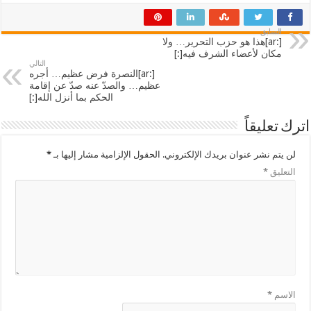
السابق
[:ar]هذا هو حزب التحرير… ولا
مكان لأعضاء الشرف فيه[:]
التالي
[:ar]النصرة فرض عظيم… أجره
عظيم… والصدّ عنه صدّ عن إقامة
الحكم بما أنزل الله[:]
اترك تعليقاً
لن يتم نشر عنوان بريدك الإلكتروني.
الحقول الإلزامية مشار إليها بـ
*
التعليق
*
الاسم
*