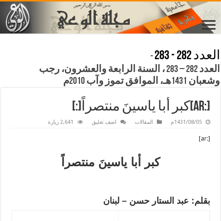
العدد 282 - 283
-
العدد 282 – 283 ، السنة الرابعة والعشرون، رجب
وشعبان 1431هـ، الموافق تموز وآب 2010م
[:ar]كبر أبا ياسينَ منتصراً[:]
1431/08/05م
المقالات
اضف تعليق
2,641 زيارة
[:ar]
كبر أبا ياسينَ منتصراً
بقلم: عبد الستار حسن – لبنان