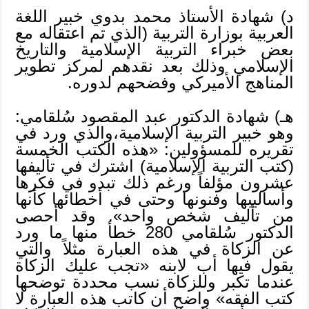
د) شهادة الأستاذ محمد بدوي خبير اللغة
العربية بوزارة التربية (الذي تم اعتقاله مع
بعض خبراء التربية الإسلامية والتاريخ
الإسلامي وذلك بعد نقدهم لمركز تطوير
المناهج الأميركي وفضحهم لدوره.
هـ) شهادة الدكتور عبد المقصود سُلقامي:
وهو خبير التربية الإسلامية،والذي ورد في
تقريره للمسؤولين: «هذه الكتب الخمسة
(كتب التربية الإسلامية) اشترك في تأليفها
عشرون مؤلفاً ورغم ذلك تبدو في فكرها
وأساليبها وفنونها وحتى في أخطائها كأنها
من تأليف شخص واحد». وقد أحصى
الدكتور سُلقامي 280 خطأ منها ما ورد
عن الزكاة في هذه العبارة مثلاً والتي
يقول فيها أب لابنه «تجب عليك الزكاة
عندما تكبر وللزكاة نسب محددة توضحها
كتب الفقه» واضح أن كاتب هذه العبارة لا