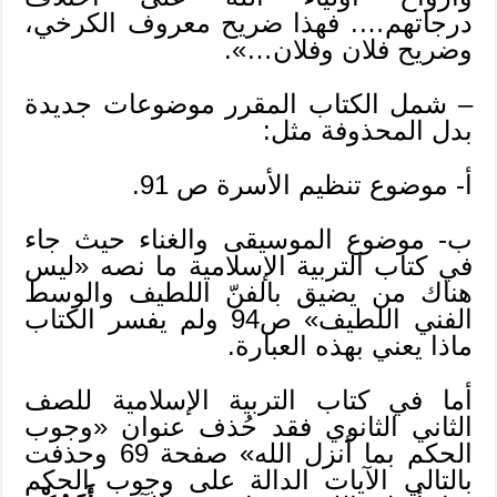
درجاتهم…. فهذا ضريح معروف الكرخي،
وضريح فلان وفلان…».
– شمل الكتاب المقرر موضوعات جديدة
بدل المحذوفة مثل:
أ- موضوع تنظيم الأسرة ص 91.
ب- موضوع الموسيقى والغناء حيث جاء
في كتاب التربية الإسلامية ما نصه «ليس
هناك من يضيق بالفنّ اللطيف والوسط
الفني اللطيف» ص94 ولم يفسر الكتاب
ماذا يعني بهذه العبارة.
أما في كتاب التربية الإسلامية للصف
الثاني الثانوي فقد حُذف عنوان «وجوب
الحكم بما أنزل الله» صفحة 69 وحذفت
بالتالي الآيات الدالة على وجوب الحكم