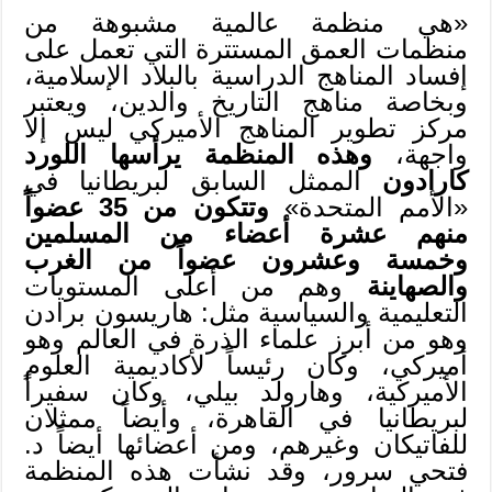
«هي منظمة عالمية مشبوهة من
منظمات العمق المستترة التي تعمل على
إفساد المناهج الدراسية بالبلاد الإسلامية،
وبخاصة مناهج التاريخ والدين، ويعتبر
مركز تطوير المناهج الأميركي ليس إلا
واجهة،
وهذه المنظمة يرأسها اللورد
كارادون
الممثل السابق لبريطانيا في
«الأمم المتحدة»
وتتكون من 35 عضواً
منهم عشرة أعضاء من المسلمين
وخمسة وعشرون عضواً من الغرب
والصهاينة
وهم من أعلى المستويات
التعليمية والسياسية مثل: هاريسون برادن
وهو من أبرز علماء الذرة في العالم وهو
أميركي، وكان رئيساً لأكاديمية العلوم
الأميركية، وهارولد بيلي، وكان سفيراً
لبريطانيا في القاهرة، وأيضاً ممثلان
للفاتيكان وغيرهم، ومن أعضائها أيضاً د.
فتحي سرور، وقد نشأت هذه المنظمة