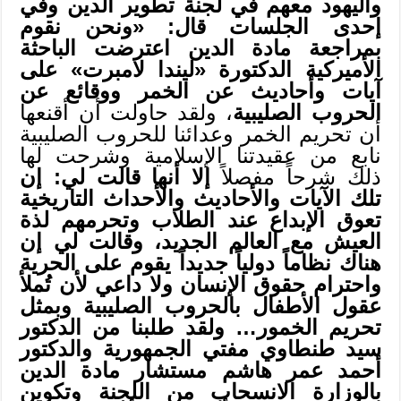
واليهود معهم في لجنة تطوير الدين وفي
إحدى الجلسات قال: «ونحن نقوم
بمراجعة مادة الدين اعترضت الباحثة
الأميركية الدكتورة «ليندا لامبرت» على
آيات وأحاديث عن الخمر ووقائع عن
الحروب الصليبية
، ولقد حاولت أن أقنعها
أن تحريم الخمر وعدائنا للحروب الصليبية
نابع من عقيدتنا الإسلامية وشرحت لها
ذلك شرحاً مفصلاً
إلا أنها قالت لي: إن
تلك الآيات والأحاديث والأحداث التاريخية
تعوق الإبداع عند الطلاب وتحرمهم لذة
العيش مع العالم الجديد، وقالت لي إن
هناك نظاماً دولياً جديداً يقوم على الحرية
واحترام حقوق الإنسان ولا داعي لأن تُملأ
عقول الأطفال بالحروب الصليبية وبمثل
تحريم الخمور… ولقد طلبنا من الدكتور
سيد طنطاوي مفتي الجمهورية والدكتور
أحمد عمر هاشم مستشار مادة الدين
بالوزارة الانسحاب من اللجنة وتكوين