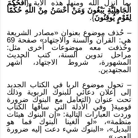
بما أنزل الله ومنها هذه الآية {
أَفَحُكْمَ
الْجَاهِلِيَّةِ يَبْغُونَ وَمَنْ أَحْسَنُ مِنْ اللَّهِ حُكْمًا
لِقَوْمٍ يُوقِنُونَ
}.
– حُذف موضوع بعنوان «مصادر الشريعة
هي: القرآن والسنة والاجتهاد» صفحة 69
وحُذفت معه موضوعات أخرى مثل:
مراحل تدوين السنة، كتب الحديث
المشهورة، شروط الاجتهاد، أشهر
المجتهدين.
– تحول موضوع الربا في الكتاب الجديد
إلى إعلان دعائي للبنوك الربوية وذلك
تحت عنوان (التعامل مع البنوك ضرورة
قومية{ وفي الأدلة التي ساقها الكتاب
وردت العبارات التالية: «إن البنوك هيئات
منظمة»، «لو ألغينا البنوك فما هو
البديل»، «البنوك شيء دعت إليه ضرورة
العصر».