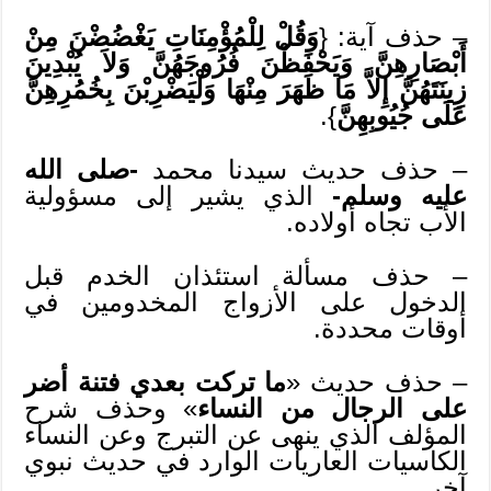
– حذف آية: {
وَقُلْ لِلْمُؤْمِنَاتِ يَغْضُضْنَ مِنْ
أَبْصَارِهِنَّ وَيَحْفَظْنَ فُرُوجَهُنَّ وَلاَ يُبْدِينَ
زِينَتَهُنَّ إِلاَّ مَا ظَهَرَ مِنْهَا وَلْيَضْرِبْنَ بِخُمُرِهِنَّ
عَلَى جُيُوبِهِنَّ
}.
– حذف حديث سيدنا محمد
-صلى الله
عليه وسلم-
الذي يشير إلى مسؤولية
الأب تجاه أولاده.
– حذف مسألة استئذان الخدم قبل
الدخول على الأزواج المخدومين في
أوقات محددة.
– حذف حديث «
ما تركت بعدي فتنة أضر
على الرجال من النساء
» وحذف شرح
المؤلف الذي ينهى عن التبرج وعن النساء
الكاسيات العاريات الوارد في حديث نبوي
آخر.