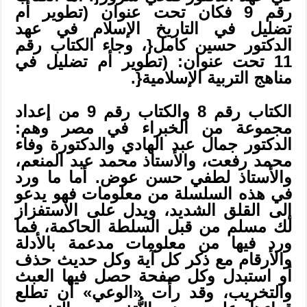
رقم 9 فكان تحت عنوان (تطوير أم
تضليل في التاريخ الإسلام في عهد
الدكتور حسين كامل{، وجاء الكتاب رقم
11 تحت عنوان: (تطوير أم تضليل في
مناهج التربية الإسلامية{.
الكتاب رقم 8 والكتاب رقم 9 من إعداد
مجموعة من الخبراء في مصر وهم:
الدكتور جمال عبد الهادي والدكتورة وفاء
محمد رفعت، والأستاذ محمد عبد المنعم،
والأستاذ لطفي حسن عوض. أما ما ورد
في هذه السلسلة من معلومات فهو يدعو
إلى القلق الشديد، ويدل على الاستفزاز
لك مسلم من قبل السلطة الحاكمة، فما
ورد فيها من معلومات مدعمة بالأدلة
والأرقام مع ذكر كل آية وكل حديث حذف
أو استبدل وكل صفحة حصل فيها العبث
والتخريب، وقد رأت «الوعي» أن تطلع