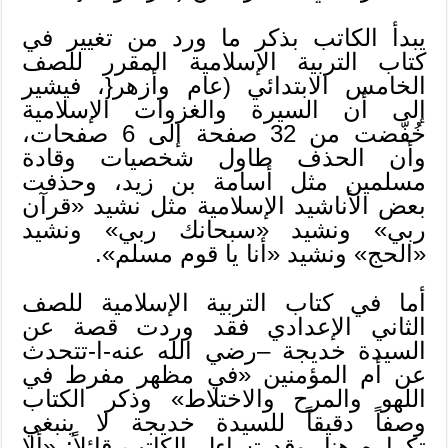
يبدأ الكاتب بذكر ما ورد من تغيير في
كتاب التربية الإسلامية المقرر للصف
الخامس الابتدائي (عام وأزهر{، فيشير
إلى أن السيرة والغزوات الإسلامية
خُفّضت من 32 صفحة إلى 6 صفحات،
وأن الحذف طاول شخصيات وقادة
مسلمين مثل أسامة بن زيد، وحذفت
بعض الأناشيد الإسلامية مثل نشيد «قرآن
ربي» ونشيد «سبحانك ربي» ونشيد
«الحج» ونشيد «أنا يا قوم مسلم».
أما في كتاب التربية الإسلامية للصف
الثاني الإعدادي فقد وردت قصة عن
السيدة خديجة –رضي الله عنه-ا-تتحدث
عن أم المؤمنين «في مظهر مفرط في
اللهو والمرح والاختلاط» وذكر الكتاب
وصفاً دقيقاً للسيدة خديجة لا ينبغي
تكراره هنا. وقد تساءل الكاتب قائلاً: «ألا