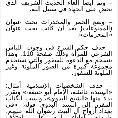
– وتم أيضاً إلغاء الحديث الشريف الذي
يحض على الجهاد في سبيل الله.
– وضع الحمر والمخدرات تحت عنوان
(الممنوعات{ بعد أن كانت تحت عنوان
«المحرمات».
– حذف حكم الشرع في وجوب اللباس
الشرعي للمرأة وذلك صفحة 110، وهذا
ينسجم مع الدعوة للسفور والتي تستخدم
مجموعة كبيرة من الصور الملونة وغير
الملونة للسفور.
– حذف الشخصيات الإسلامية أمثال:
«السيدة عائشة، الإمام أبو حنيفة،» وتقرر
بدلاً منها «الشيخ البدوي»، ونسب الكتاب
المقرر إلى السيد البدوي قوله: «في
بغداد أرواح آل البيت رضوان الله عليهم،
وأرواح أولياء الله على اختلاف