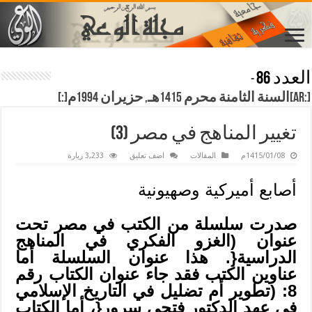
العدد 86
-
[:ar]السنة الثامنة محرم 1415هـ, حزيران 1994م[:]
تغيير المناهج في مصر (3)
1415/01/08م
المقالات
اضف تعليق
3,233 زيارة
أصابع أميركية وصهيونية
صدرت سلسلة من الكتب في مصر تحت
عنوان (الغزو الفكري في المناهج
الدراسية{. هذا عنوان السلسلة أما
عناوين الكتب فقد جاء عنوان الكتاب رقم
8: (تطوير أم تضليل في التاريخ الإسلامي
في عهد الدكتور فتحي سرور{، أما الكتاب