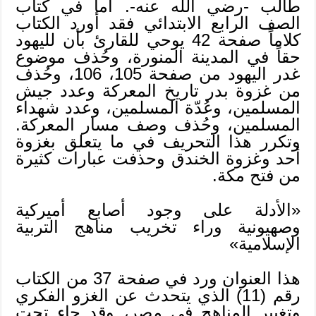
طالب -رضي الله عنه-. أما في كتاب
الصف الرابع الابتدائي فقد أورد الكتاب
كلاماً صفحة 42 يوحي للقارئ بأن لليهود
حقاً في المدينة المنورة، وحُذف موضوع
غدر اليهود من صفحة 105، 106، وحُذف
من غزوة بدر تاريخ المعركة وعدد جيش
المسلمين، وعُدّة المسلمين، وعدد شهداء
المسلمين، وحُذف وصف مسار المعركة.
وتكرر هذا التحريف في ما يتعلق بغزوة
أحد وغزوة الخندق وحذفت عبارات كثيرة
من فتح مكة.
«الأدلة على وجود أصابع أميركية
وصهيونية وراء تخريب مناهج التربية
الإسلامية»
هذا العنوان ورد في صفحة 37 من الكتاب
رقم (11) الذي يتحدث عن الغزو الفكري
وتغيير المناهج في مصر، وقد جاء تحت