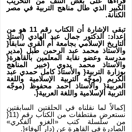
قراءها على بعض النُّتف من التخريب
الكبير الذي طال مناهج التربية في مصر
الكنانة.
تبقى الإشارة أن الكتاب رقم 11 هو من
إعداد: الدكتور جمال عبد الهادي (أستاذ
التاريخ الإسلامي بجامعة أم القرى سابقاً{
والأستاذ محمد عبد الرحمن طبل (مدير
مدرسة وعضو نقابة المعلمين بالقاهرة{
والأستاذ محمد بدوي (خبير المناهج
بوزارة التربية{ والأستاذ كامل حمدي عبد
الكريم (موجّه التربية الإسلامية واللغة
العربية{ والأستاذ أحمد محفوظ (موجّه
التربية الإسلامية واللغة العربية{.
إكمالاً لما نقلناه في الحلقتين السابقتين
نستعرض مقتطفات من الكتاب رقم (11{
من سلسلة كتب «الغزو الفكري»
الصادرة في القاهرة عن (دار الوفاء{.