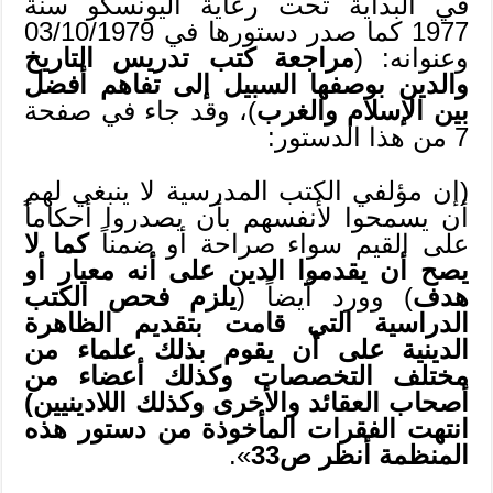
في البداية تحت رعاية اليونسكو سنة
1977 كما صدر دستورها في 03/10/1979
وعنوانه: (
مراجعة كتب تدريس التاريخ
والدين بوصفها السبيل إلى تفاهم أفضل
بين الإسلام والغرب
)، وقد جاء في صفحة
7 من هذا الدستور:
(إن مؤلفي الكتب المدرسية لا ينبغي لهم
أن يسمحوا لأنفسهم بأن يصدروا أحكاماً
على القيم سواء صراحة أو ضمناً
كما لا
يصح أن يقدموا الدين على أنه معيار أو
هدف
) وورد أيضاً (
يلزم فحص الكتب
الدراسية التي قامت بتقديم الظاهرة
الدينية على أن يقوم بذلك علماء من
مختلف التخصصات وكذلك أعضاء من
أصحاب العقائد والأخرى وكذلك اللادينيين)
انتهت الفقرات المأخوذة من دستور هذه
المنظمة أنظر ص33
».