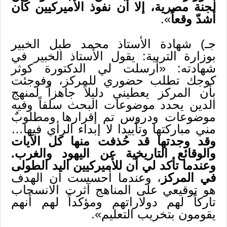
لجنة مصرية، إلا أن نفوذ الأميركيين كان
أشدّ وقعاً
».
جـ) شهادة الأستاذ محمد طبل الخبير
بوزارة التربية: يقول الأستاذ الخبير في
شهادته: «أرسلت لي الدكتورة كوثر
كوجك تطلب حضوري للمركز، وفوجئت
بأن المركز يعطيني دليلاً جاهزاً لمنهج
الدين يحدد موضوعات البحث سلفاً وفيه
موضوعات ودروس تم إقرارها ومطلوبٌ
مني مباركتها وتأييدا لا إبداء الرأي فيها…
وقد وجدتها قد حُذفت منها كل الآيات
والوقائع التاريخية عن اليهود والغرب.
وعندما تأكد لي أن للأميركيين اليد الطولى
في المركز
، وعندما أحسست أن الهدف
هو توقيعي على المناهج آثرت الانسحاب
تاركاً لهم دولاراتهم ومؤكداً لهم أنهم
يقومون بتخريب التعليم».