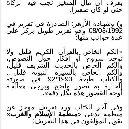
يعرف أن مال الصغير تجب فيه الزكاة
حتى لو كان صغيراً.
و) وشهادة الأزهر: الصادرة في تقرير في
08/03/1992 وهو تقرير طويل يركز على
عدة جوانب منها:
«الكم الخاص بالقرآن الكريم قليل ولا
توجد شروح أو أفكار حول النصوص،
والكم الخاص بالحديث الشريف قليل،
والكم الخاص بالسيرة النبوية قليل…
والكتاب طبعة 92/1993 في صورته
الحالية به تصور واضح ويرجى معالجة
أوجه القصور هذه بكل دقة».
وفي آخر الكتاب ورد تعريف موجز عن
منظمة تدعى «
منظمة الإسلام والغرب
»
يقول المؤلفون في هذا التعريف: