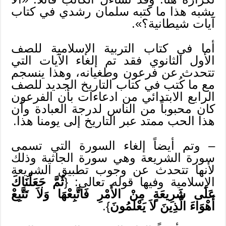
يشبه هذا ما كتبه سلمان رشدي في كتاب
آيات شيطانية؟».
أما في كتاب التربية الإسلامية للصف
الأول الثانوي فقد تم إلغاء الآيات التي
تتحدث عن فرعون وطغيانه، وهذا ينسجم
مع ما كُتب في كتاب التاريخ الجديد للصف
الرابع الابتدائي من ادعاءات بأن الفرعون
كان محبوباً من الناس لدرجة العبادة وأن
هذا الحب ممتد عبر التاريخ إلى يومنا هذا.
– وتم أيضاً إلغاء السورة التي تسمى
سورة الشريعة وهي سورة الجاثية وذلك
لأنها تتحدث عن وجوب تطبيق الشريعة
الإسلامية وفيها قوله تعالى: {
ثُمَّ جَعَلْنَاكَ
عَلَى شَرِيعَةٍ مِنْ الأَمْرِ فَاتَّبِعْهَا وَلاَ تَتَّبِعْ
أَهْوَاءَ الَّذِينَ لاَ يَعْلَمُونَ
}.