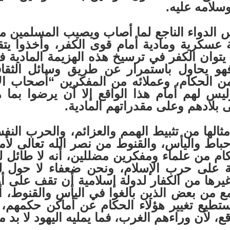
سلامه عليه.
اء الناجع لما أصاب ويصيب المسلمين من
عسكرية ومادية أمام قوى الكفر، وأخذوا يتق
م يتوان الكفر في ترسيخ هذه الهزيمة المادية
هو يحاول باستمرار عن طريق وسائل الثق
 من الحكام، وعملائه من المفكرين “أصحاب الأ
ليس لهم أمام هذا الواقع إلا أن يرضوا ب
 بلادهم وعلى مقدراتهم المادية.
من تثبيط الهمم والعزائم، والحرب النفسية،
باط واليأس، والقنوط من نصر الله تعالى لأمة
ام من علماء ومفكرين مضللين، أنه لا طائل لنا
ة على حرب الإسلام، ونحن ضعفاء لا حول ل
وغيرها من الكفار لدولة إسلامية أن تقف على 
ن بعض الذين بالغوا في اليأس والقنوط، أنه ل
ستطيع تغيير هؤلاء الحكام عن أماكن حكمهم،
قع، لأن وراءهم الغرب، فما يمليه اليهود لا بد م