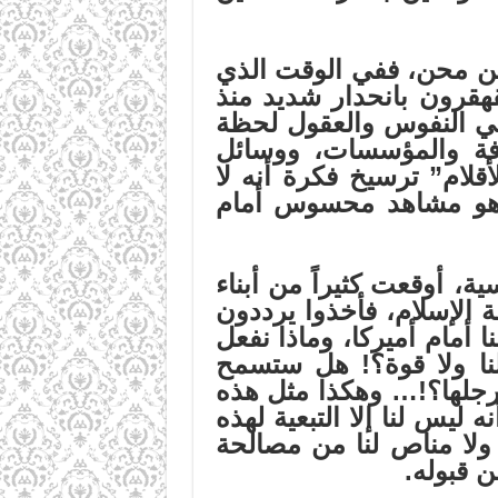
 محن، ففي الوقت الذي
هقرون بانحدار شديد منذ
 في النفوس والعقول لحظة
افة والمؤسسات، ووسائل
قلام” ترسيخ فكرة أنه لا
ما هو مشاهد محسوس أمام
 أوقعت كثيراً من أبناء
 الإسلام، فأخذوا يرددون
 أمام أميركا، وماذا نفعل
نا ولا قوة؟! هل ستسمح
أرجلها؟!… وهكذا مثل هذه
يس لنا إلا التبعية لهذه
 ولا مناص لنا من مصالحة
ن قبوله.