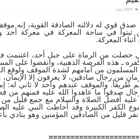
5,077 زيارة
ي له دلالته الصادقة القوية، إنه موقف ا
ن ثبتوا في ساحة المعركة في معركة أحد
ثناء المعركة.
لت من الرماة على جبل أحد، اغتنمت فلول
 كفره ـ هذه الفرصة الذهبية، وانقضوا على الم
 المسلمون من أمامهم لشدة الموقف ولوقع المف
انٍ من رجال صادقين، لا يعرفون إلا الإيمان، 
م طريقاً. والموقف عندهم واحد لا ثاني له: إم
رجال صدقوا ما عاهدوا الله عليه فمنهم من ق
ثبت عليه أفضل الصلاة والسلام مع جمع قليل 
 الكفر الكبيرة وقد أحاطت النبي عليه الصلا
نفر قليل من الصادقين المؤمنين وهو ينادي بأع
====================