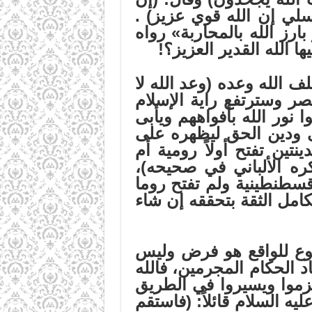
سلي إن الله قوي عزيز)
.
ارز الله بالمحاربة» رواه
الله القدير العزيز؟!
 الله وعده (وعد الله لا
صر وسترتفع راية الإسلام
نور الله بأفواههم ويأبى
 ودين الحق ليظهره على
نتين تفتح أولاً رومية أم
ره الألباني في صحيحه)،
سطنطينية ولم تفتح روما
كامل الثقة بتحققه إن شاء
ضوع للواقع هو فرض وليس
د الحكام المجرمين، فالله
تزموا ويسيروا في الطريق
ه السلام قائلاً: (فاستقم