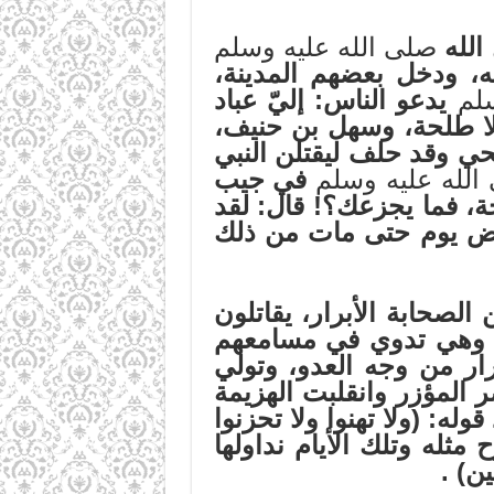
الله
صلى الله عليه وسلم
، ودخل بعضهم المدينة،
لم
يدعو الناس: إليّ عباد
 إلا طلحة، وسهل بن حنيف،
ي وقد حلف ليقتلن النبي
الله عليه وسلم
في جيب
حة، فما يجزعك؟! قال: لقد
 بعض يوم حتى مات من ذلك
حابة الأبرار، يقاتلون
بي وهي تدوي في مسامعهم
رار من وجه العدو، وتولي
صر المؤزر وانقلبت الهزيمة
ه: (ولا تهنوا ولا تحزنوا
له وتلك الأيام نداولها
ين)
.