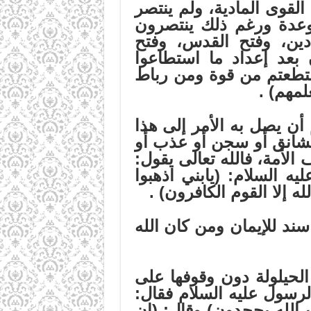
لقوى المادية، ولم ينتصر
ً وعدة ورغم ذلك ينتصرون
ادين، وفتح القدس، وفتح
بعد إعداد ما استطاعوا
استطعتم من قوة ومن رباط
لمهم)
.
أن يصل به الأمر إلى هذا
مشانق أو سجن أو عذب أو
لأمة، فالله تعالى يقول:
 السلام: (يابني اذهبوا
 إلا القوم الكافرون)
.
د للإيمان ومن كان الله
الحيلولة دون وقوفها على
رسول عليه السلام فقال:
ت الله يجحدون) وقال: (إن