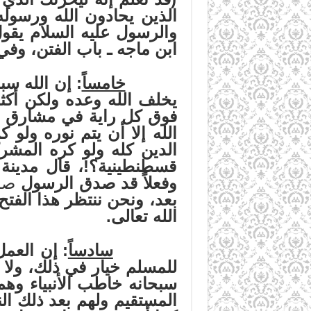
الذين يحادون الله ورسوله
والرسول عليه السلام يقول:
ابن ماجه ـ باب الفتن، وف
خامساً
: إن الله سب
يخلف الله وعده ولكن أكثر
فوق كل راية في مشارق الأ
الله إلا أن يتم نوره ولو 
الدين كله ولو كره المشر
قسطنطينية؟!، قال مدينة 
وفعلاً قد صدق الرسول
صل
بعد، ونحن ننتظر هذا الفتح
الله تعالى.
سادساً
: إن العم
للمسلم خيار في ذلك، ولا ي
سبحانه خاطب الأنبياء وهم
المستقيم ولهم بعد ذلك الن