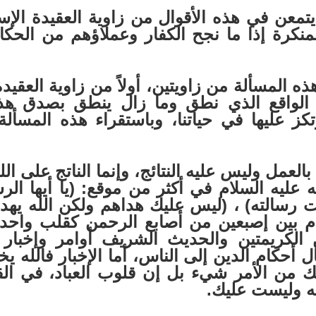
ي هذه الأقوال من زاوية العقيدة الإسلا
المنكرة إذا ما نجح الكفار وعملاؤهم من الح
مسألة من زاويتين، أولاً من زاوية العقيدة 
 الواقع الذي نطق وما زال ينطق بصدق هذه
رتكز عليها في حياتنا، وباستقراء هذه المسألة
لعمل وليس عليه النتائج، وإنما الناتج على الل
 عليه السلام في أكثر من موقع: (يا أيها الر
ت رسالته) ، (ليس عليك هداهم ولكن الله يهد
دم بين إصبعين من أصابع الرحمن كقلب واحد
 الكريمتين والحديث الشريف أوامر وإخبار
ال أحكام الدين إلى الناس، أما الإخبار فالله 
 من الأمر شيء بل إن قلوب العباد، في القب
له وليست عليك.