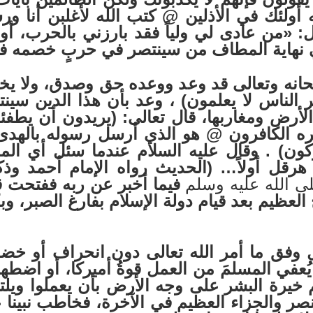
 أولئك في الأذلين
@
كتب الله لأغلبن أنا ور
 «من عادى لي ولياً فقد بارزني بالحرب، أو ب
ي نهاية المطاف من سينتصر في حربٍ خصمه فيها 
حانه وتعالى قد وعد ووعده حق وصدق، ولا يخلف
 الناس لا يعلمون)
، وعد بأن هذا الدين سينت
رض ومغاربها، قال تعالى: (يريدون أن يطفئوا 
كره الكافرون
@
هو الذي أرسل رسوله بالهدى
كون)
. وقال عليه السلام عندما سئل أي المدي
هرقل أولاً… (الحديث رواه الإمام أحمد وذك
ى الله عليه وسلم
فيما أخبر عن ربه ففتحت ق
 العظيم بعد قيام دولة الإسلام بفارغ الصبر، وب
ل وفق ما أمر الله تعالى دون انحراف أو خ
ُعفي المسلمَ من العمل قوةُ أميركا، أو اضطها
 خيرة البشر على وجه الأرض بأن يعملوا ويل
صر والجزاء العظيم في الآخرة، فخاطب نبينا علي