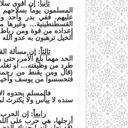
ثانياً
: إن أقوى سلا
المسلمون يوماً بسلاحهم ا
عليهم. ففي بدر وأحد وال
القسطنطينية… وغيرها من
إعداده من قوة ومن رباط ا
الخيل ترهبون به عدو الله 
ثالثاً
: إن مسألة الق
الحد مهما بلغ الأمر، حت
طرد من وظيفته… أو تغلب ع
(قال ومن يقنط من رحمة ر
فتحسسوا من يوسف وأخيه ولا
فالمسلم يحدوه الأمل بال
سنده لا ييأس ولا يكترث لما
رابعاً
: إن الحرب 
أرجلها، هي حرب على الله
(قد نعلم إنه ليحزنك الذي 