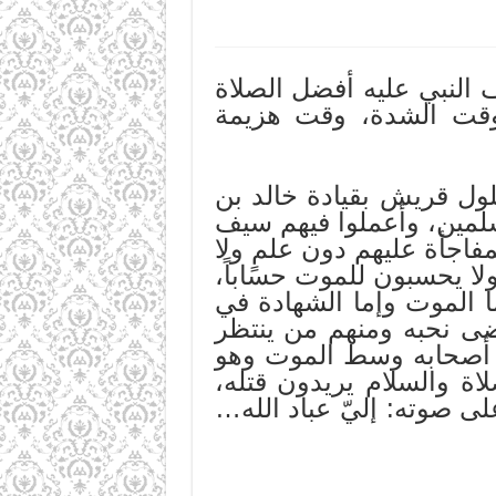
لنبي عليه أفضل الصلاة
 وقت الشدة، وقت هزيمة
 قريش بقيادة خالد بن
سلمين، وأعملوا فيهم سيف
اجأة عليهم دون علمٍ ولا
ولا يحسبون للموت حساباً،
ا الموت وإما الشهادة في
ضى نحبه ومنهم من ينتظر
من أصحابه وسط الموت وهو
ة والسلام يريدون قتله،
لى صوته: إليّ عباد الله…