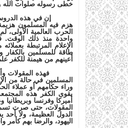
خطى رسوله صلوات الله
و
إن في هذه الدروس الدو
هزم فيه المسلمون هزيمة 
الحرب العالمية الأولى، ل
واحدة منذ ذلك الوقت. ف
الإعلام المرتبطة بعملائه
طاقة للمسلمين بالكفار و
أعينهم من هيمنة للكفر على
فهذه المقولات وأمثالها 
المسلمين في حالة من الإح
وراء حكامهم أو عملاء الحك
بقوى الكفر هذه المجتمع
أميركا وفرنسا وبريطانيا 
المقولات، حتى صرت تسمع م
الدول العظيمة، ولا أحد ي
اليهود، والرضا بهم كأمر وا