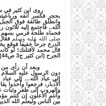
روى ابن كثير في سيرته
بحجر فكسر أنفه ورباعيت
وانطلق طائفة فوق الجبل
الله.. فاجتمع إليه ثلاثون
فحماه طلحة فرمي بسهم في
صلى الله عليه وسلم
فقال:
الدرع جرحاً خفيفاً فوقع ي
قال محمد لأقتلنك! لو كان
الجرح (ابن كثير ج3 ص44).
وبعد أن رأى من هرب أو 
دون الرسول عليه السلام 
إلي عباد الله… إلي عباد 
الأدبار، فرجعوا وأخذوا يقا
والهروب إلى ظفر وثبات على
وأنتم الأعلون إن كنتم مؤ
بين الناس وليعلم الله الذي