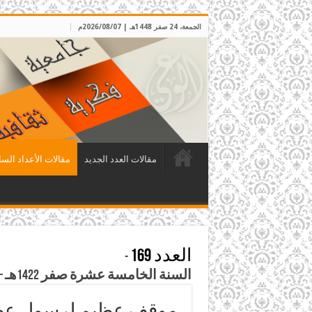
الجمعة، 24 صفر 1448هـ | 2026/08/07م
مقالات العدد الجديد
مقالات الأعداد السا
العدد 169
-
السنة الخامسة عشرة صفر 1422هـ – أيار 2001م
موقف عظيم لرسول عظ