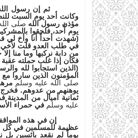
ثم إن رسول الله
وكانت أحد يوم السبت للن
مؤذن رسول الله
صلى الله
يوم أُحد، فلحقوا بالمشركي
(شهدت أحداً أنا وأخ لي 
في طلب العدو قلت لأخي أ
من دابة نركبها وما منا إل
فكان إذا غلب حملته عقبة و
(الذين استجابوا لله والر
المؤمنون الذين ساروا مع 
صلى الله عليه وسلم
مرهبا
يوهنهم من عدوهم. فخرج 
ثمانية أميال من المدينة ف
عليه وسلم
في حمراء الأسد
إن في هذه المواقف العظ
عظيمة للمسلمين في كل زما
يوماً لم نقعد يائسين بل 