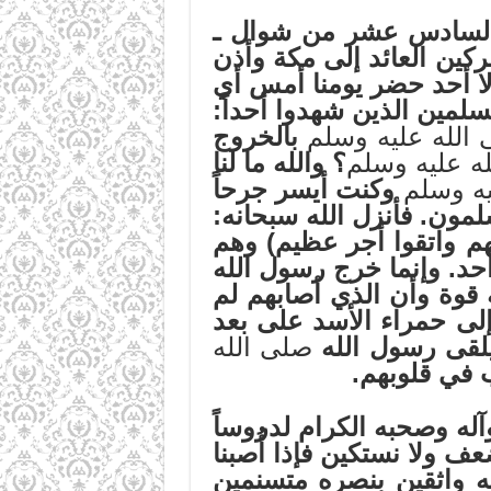
السادس عشر من شوال ـ
ين العائد إلى مكة وأذن
لا أحد حضر يومنا أمس أي
سلمين الذين شهدوا أحداً:
الله عليه وسلم
بالخروج
ه عليه وسلم
؟ والله ما لنا
يه وسلم
وكنت أيسر جرحاً
لمون. فأنزل الله سبحانه:
هم واتقوا أجر عظيم) وهم
حد. وإنما خرج رسول الله
ه قوة وأن الذي أصابهم لم
لى حمراء الأسد على بعد
 يلقى رسول الله
صلى الله
 في قلوبهم.
 وصحبه الكرام لدروساً
 ولا نستكين فإذا أُصبنا
يه واثقين بنصره متسنمين