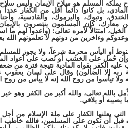
ح يملكه المسلم هو سلاح الإيمان وليس سلاح ا
لمادي، بل كانوا دائماً أقل من الكفار عددا
خندق، وتبوك، واليرموك، والقادسية، وأجن
 معارك، كان المسلمون ينتصرون بالإيمان 
لخيل، امتثالاً لأمره تعالى: (وأعدوا لهم ما 
وعدوكم وءاخرين من دونهم لا تعلمونهم الله يع
نوط أو اليأس محرمة شرعاً، ولا يجوز للمسلم 
ى وإن حُمل على الخشب أو نُصب على أعواد ال
ليه الكفر بقواه المادية نتيجة فترة من ضعف ا
به إلا الضالون) وقال على لسان يعقوب عليه
 تيأسوا من روح الله إنه لا ييأس من روح الله
له تعالى، والله أكبر من الكفر وهو خير سن
 يصيبه أو يلاقي.
التي يعلنها الكفار على ملة الإسلام من أجل 
 قبل أن تكون على المسلمين، فالله خاطب ال
يقولون فإنهم لا يكذبونك ولكن الظالمين بآيا