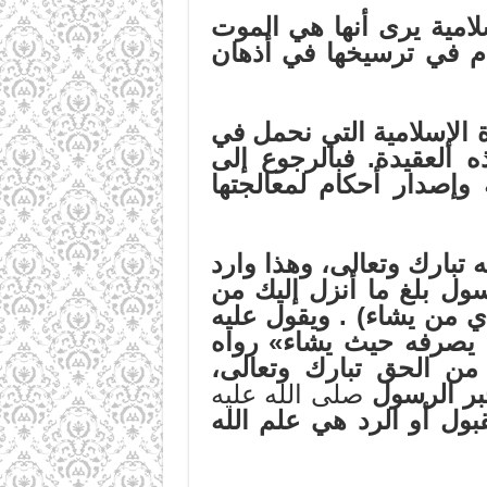
مية يرى أنها هي الموت
كام في ترسيخها في أذهان
الإسلامية التي نحمل في
 العقيدة. فبالرجوع إلى
 وإصدار أحكام لمعالجتها
ه تبارك وتعالى، وهذا وارد
سول بلغ ما أنزل إليك من
ي من يشاء)
. ويقول عليه
 يصرفه حيث يشاء» رواه
 من الحق تبارك وتعالى،
يخبر الرسول
صلى الله عليه
ول أو الرد هي علم الله