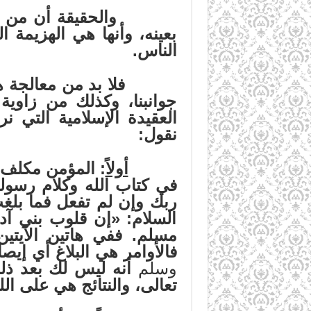
والحقيقة أن من يتمعن ف
بعينه، وأنها هي الهزيمة 
الناس.
فلا بد من معالجة هذه ال
جوانبنا، وكذلك من زاوية
العقيدة الإسلامية التي ن
نقول:
أولاً
: المؤمن مكلف با
في كتاب الله وكلام رسوله
ربك وإن لم تفعل فما بلغ
السلام: «إن قلوب بني آ
مسلم. ففي هاتين الآيتين
فالأوامر هي البلاغ أي إيص
وسلم
أنه ليس لك بعد ذلك
تعالى، والنتائج هي على ال