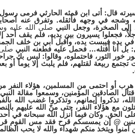
 قال: أتى ابن قمئه الحارثي فرمى رسول 
ه وشجه في وجهه فأثقله. وتفرق عنه أصحابه
 إلى الصخرة، وجعل النبي
صلى الله عليه وس
 رجلاً، فجعلوا يسيرون بين يديه، فلم يقف أحد
 يده فيبست يده، وأقبل أبي بن خلف الجمح
 بل أنا أقتله… فحمل عليه فطعنه النبي
صلى 
خور خور الثور، فاحتملوه، وقالوا: ليس بك جرا
ت تجتمع ربيعة لقتلهم، فلم يلبث إلا يوماً أو
احتمى من المسلمين، هؤلاء النفر من الص
قتال الصادقين المؤمنين، وسمعوا مقالة الن
الله، تذكروا إيمانهم، وتذكروا غضب الله بالف
تلون مع هؤلاء النفر، حتى منّ الله عليهم بالن
 الحق. وكان فيما أنزل الله سبحانه في أحد قول
منين
@
إن يمسسكم قرح فقد مس القوم قرح مث
ن آمنوا ويتخذ منكم شهداء والله لا يحب الظالم