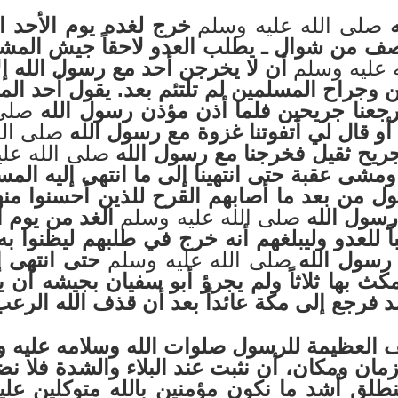
صلى الله عليه وسلم
خرج لغده يوم الأحد 
صف من شوال ـ يطلب العدو لاحقاً جيش المشرك
 عليه وسلم
أن لا يخرجن أحد مع رسول الله إ
ن وجراح المسلمين لم تلتئم بعد. يقول أحد الم
فرجعنا جريحين فلما أذن مؤذن رسول الله
صلى 
و قال لي أتفوتنا غزوة مع رسول الله
صلى الل
ا جريح ثقيل فخرجنا مع رسول الله
صلى الله عل
مشى عقبة حتى انتهينا إلى ما انتهى إليه المس
سول من بعد ما أصابهم القرح للذين أحسنوا من
رسول الله
صلى الله عليه وسلم
الغد من يوم أ
ً للعدو وليبلغهم أنه خرج في طلبهم ليظنوا ب
رسول الله
صلى الله عليه وسلم
حتى انتهى إ
مكث بها ثلاثاً ولم يجرؤ أبو سفيان بجيشه أن
 فرجع إلى مكة عائداً بعد أن قذف الله الرعب
يمة للرسول صلوات الله وسلامه عليه وآله
ن ومكان، أن نثبت عند البلاء والشدة فلا نضعف
ننطلق أشد ما نكون مؤمنين بالله متوكلين عل