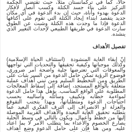
حالاً، كما في تركمانستان مثلاً، حيث تقتضي الحكمة
التركيز على بناء جسد الكتلة وكسب أنصار لأفكار
الدعوة بهدوء وأناة، حيث إن بدء الدعوة في أي مكان
جديد يتقصد ابتداء إيجاد الكتلة التي تقوم على أكتافها
الدعوة فإذا ما وجدت هذه الكتلة وشبت عن الطوق
سارت الدعوة في طريقها الطبيعي لإحداث التغيير الذي
ينشده.
تفصيل الأهداف
إنّ إبقاء الغاية المنشودة (استئناف الحياة الإسلامية)
وكذلك موجباتها وكيفية تحقيقها والتحديات التي تواجهها
والمعوقات التي تعترضها جلية واضحة أمر ضروري،
فوضوح الرؤية تمكن حامل الدعوة من السير بثبات على
الطريق ومن التخطيط السليم ومن تبني أهداف عملية
متعلقة بالواقع المستجد، إضافة إلى إسقاط المعالجات
المطلوبة على الواقع المناسب. يؤهل هذا حامل الدعوة
لمواءمة خطابه وتكييف وسائله وأساليبه بحسب
احتياجات الدعوة ومتطلباتها، وبهذا يتجنب التقوقع
والعزلة أو الانصراف إلى الترف الفكري البعيد عما
يتطلبه تحقيق الغاية البعيدة والأهداف القريبة الموصلة
إليها من خطط وأعمال. ويكون بالتالي في وسط الحلبة
يصارع الخصوم والأعداء بما يتطلب الأمر لا بما اعتاد
عليه. ومن هنا فإن على حامل الدعوة وضع أهداف