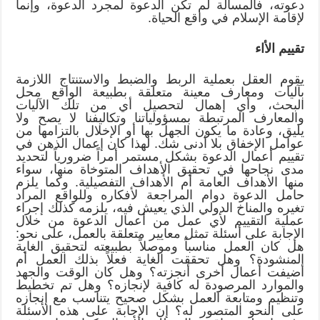
دعوته، فالمسألة لم تكن الدعوة لمجرد الدعوة، وإنما
لإقامة الإسلام في واقع الحياة.
تقييم الأاء
يقوم العقل بعملية الربط والضبط والاستنتاج اللازمة
بآليات ومعارف معينة متعلقة بطبيعة الواقع محل
البحث، وأي إهمال لتحصيل أي من تلك الآليات
والمعارف المرتبطة بمسؤولياتنا وتكاليفنا لا يصح ولا
يليق، وعادة ما يكون الجهل بها أو الإخلال بالتزامها من
عوامل الإخفاق بلا أدنى شك. لهذا كان إعمال الذهن في
تقييم أعمال الدعوة بشكل مستمر أمراً ضرورياً لتحديد
مدى نجاحها في تحقيق الأهداف المتوخاة منها، سواء
منها الأهداف العامة أم الأهداف التفصيلية. وكما يلزم
حامل الدعوة دوام المراجعة لأفكاره وللواقع المراد
تغيره والمناخ الدولي الذي يعيش فيه، يلزمه كذلك إجراء
عملية التقييم لأي عمل من أعمال الدعوة من خلال
الإجابة على أسئلة تمثل معايير متعلقة بالعمل، على نحو:
هل كان العمل مناسباً وموصلاً بطبيعته لتحقيق الغاية
المنشودة؟ وهل تحققت الغاية فعلاً بذلك العمل أم
أضيفت أعمال أخرى أنجزته؟ وهل كان الوقت والجهد
والموارد المرصودة له كافية لإنجازه؟ وهل تم تخطيط
وتنظيم ومتابعة العمل بشكل صحيح يتناسب مع إنجازه
على النحو المتصور له؟ إن الإجابة على هذه الأسئلة