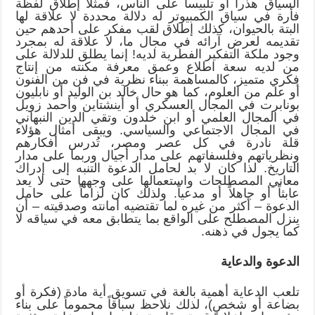
السياق هذراً أو تلبيساً على الناس، فمثلاً إطلاق لفظة
فأرة في سياق الكمبيوتر له دلالة محددة لا علاقة لها
البتة بالحيوان، كذلك إطلاق لقب مفكر على أحدهم حين
تقديمه لعرض آرائه في مجال ما، لا علاقة له بمجرد
وجود ملكة التفكير الفطرية لديه! إنما يطلق للدلالة على
من لديه سعة اطلاع وعمق معرفة مكنته من إنتاج
فكري متميز، كالمساهمة ببناء نظرية في فن من الفنون
أو علم من العلوم، كما هو حال خالد بن الوليد أو نابليون
بونابرت في المجال العسكري أو أينشتاين وأحمد زويل
في المجال العلمي أو ابن خلدون وتقي الدين النبهاني
في المجال الاجتماعي والسياسي. ويبقى أمثال هؤلاء
قلة نادرة في كل عصر ومصر، تُدرس أفكارهم
ونظرياتهم وفلسفاتهم على مدار أجيال وربما على مدار
التاريخ. لذا كان لا بد لحامل الدعوة التنبه إلى إدراك
معاني المصطلحات واستعمالها على وجهها حتى لا يعد
عابثاً أو جاهلاً أو مدعياً. ولذلك كان لزاماً على حامل
الدعوة – أكثر من غيره لما تقتضيه أمانته وصدقيته – أن
ينزل المصطلح على الواقع بما يتطابق معه في سياقه لا
كما يجول في ذهنه.
الدعوة والدعاية
تلعب الدعاية أهمية بالغة في تسويق أية مادة (فكرة أو
بضاعة أو شخصٍ)، لذلك نلاحظ سباقاً محموماً على بناء