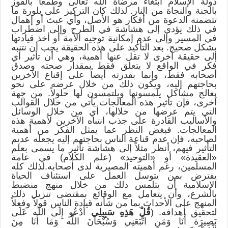
دولة الإسلام ابتغاء مرضاة الله تعالى وطمعاً بالفوز
بالجنة والنجاة من النار. لذلك كان التركيز على بلورة ما
تتضمنه الدعوة من أفكار هو الأصل، وأي عبث أو إهمال
في ذلك يؤدي إلى هشاشة في الطرح وإلى اضطراب
في المسير وإلى عدم إمكانية توجيه الأمة أو أخذ قيادتها
بشكل صحيح. بعد التأكيد على هذه الحقيقة يجب أن نتنبه
إلى حقيقة أخرى لا تقل عنها أهمية، وهي أن تأثير أي
فكر في الواقع لا يتعلق فقط بمقدار صحته وصدق
أصحابه فقط، وإنما بقدرته أيضاً على إقناع الآخرين
بحاجتهم إليه، ويكون ذلك من خلال عرضه على نحو
يعالج مشاكل يلمسونها ويلتمسون لها حلولاً. من جهة
أخرى، فإن تأثير هذه المعالجات يأتي من خلال القوالب
التي يتم عرضها من خلالها، أي من خلال الوسائل
والأساليب القادرة على جذب انتباه الآخرين لأهمية هذه
المعالجات. فبغض النظر عما يمثل الفكر من أهمية
لصاحبه، فإن عدم قناعة الناس بحاجتهم إليه يجعله عديم
التأثير فيهم، أنظر مثلاً إلى هشاشة تأثير ما يسمى بعلم
«العقيدة» أو «التوحيد» (علم الكلام) في عامة
المسلمين، رغم أهميته المصيرية لدى أصحابه.لذلك كله
يفترض بمن يتوسل العمل على استئناف الحياة
الإسلامية أن يتلمس ذلك من خلال منهج منضبط
بالشرع، وأن يتعامل مع الوقائع بمقتضى تنزيل ذلك
المنهج على الأحداث بما من شأنه قيادة الناس قولاً وفعلاً
لتحقيق أهدافه. (
قُلْ هَذِهِ سَبِيلِي
أَدْعُو إِلَى اللَّه عَلَى
بَصِيرَة أَنَا وَمَنِ اتَّبَعَنِي وَسُبْحَانَ اللَّه وَمَا أَنَا مِنَ