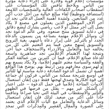
مؤسسات إعلام قوية وقادرة على إجراء دعاية مؤثرة
بين الناس. ويلاحظ تنافس تلك المؤسسات على
استقطاب أصحاب الكفاءات العالية والشخصيات اللامعة
(استضافة وتوظيفاً) لقاء مبالغ خيالية من أجل جذب أكبر
عدد من المتابعين. ولشدة أهمية العمل الدعائي نجد أن
أجر آلاف الموظفين الذين يعملون في مصنع لا يكاد
يصل إلى أجر ممثل أو لاعب رياضي يشارك لبضع دقائق
في دعاية لتسويق منتج صنعوه. وفي عالم الدعوة نجد
أن وسائل الإعلام مهتمة بصناعة من يسمون بالدعاة
الجدد أو بالتركيز على إبراز دعاة بأعينهم، بغية الترويج
والتسويق لمنهج معين فيما يتم التعتيم على كل من
يخالفه حيناً والتعامل وبالازدراء والاستخفاف حيناً آخر.
ونتيجة لهذا الاهتمام الإعلامي تجد جماهيرية واسعة
للدعاة صنائع الإعلام، فيما أن كثيرين من عمالقة الفكر
والفقه والسياسة معتم عليهم إعلامياً، ولا يكاد يسمع بهم
أو لهم سوى معارفهم ومن ارتبط بهم. يوضح هذا الواقع
أهمية أن تشمل الدعوة الصادقة دعاية مناسبة لها للتأثير
في أوسع شريحة ممكنة من الناس، فركون أي جماعة
إلى قوة أفكارها وصدق لهجتها فقط دون إتقان استعمال
الأدوات المتاحة إعلامياً في حمل الدعوة – على اعتبار
أن الشكل غير مهم – يقلل من فرصها في الظهور
والتأثير والاستقطاب في البيئة التي تحيا صراعاً وتنافساً
حاداً على أكثر من صعيد. لذلك فإن إتقان استعمال
وسائل الدعاية والتعامل مع آليات الإعلام الذي يعتمد
على الصورة والمقال القصير والمذكرات التي تمجد