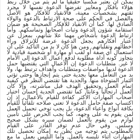
يمكن أن يعتبر مكسباً حقيقياً ما لم يتم من خلال ربط
هؤلاء بأفكار ومعايير تفرضها الدعوة نفسها لا مجرد
ثقتهم بشخصيات معينة، فالانقياد للأفكار هو الأصل
والفصل في الحكم على صحة الارتباط بالدعوة والولاء
الصادق لها. كما أن الانقياد للأفكار الصحيحة هو ضمان
استقامة شؤون الدعوة وثبات أصحابها وتماسكهم. وأما
ارتباط الدعوة بأشخاص مهما علا شأنهم، بمعزل عن
اعتبار أفكارهم يجعل الدعوة عرضة للانزلاق وراء
أخطائهم وتقلباتهم. ومن هنا كان لا بد من التأكيد على أن
استعمال أي صفة أو لقب أو مهارة أو شخصية قيادية لا
يتجاوز كونه أداة مطلوبة لدفع أعمال الدعوة إلى الأمام
لا غير. متطلبات الدعوة إن الأعمال التي يقتضيها حمل
الدعوة لديها مواصفات ومتطلبات وأهداف ترتبط بها، ولا
بد من التعامل معها بجدية حتى يتم إنجازها وحتى تؤتي
الثمار المتوخاة منها. والجدية هنا تقتضي النظر في كيفية
إتمام العمل وتحقيق الهدف قبل مباشرته، وإلا كان
العمل ارتجالياً وعابثاً. كما تقتضي الجدية إحسان اختيار
أصحاب المهارات الأكثر كفاءة للقيام بالأعمال، إذ إن
اكتساب صفة حامل الدعوة لا تعني صلاحه تلقائياً للقيام
بكافة أنواع وأعباء الدعوة، بل يجب توخي تحميل العمل
لمن يقوم به على وجهه، كما يجب الحرص على تأمين
لوازم من يقوم بالعمل لضمان سيره بشكل صحيح
وسلس. وفي حال عدم توفر القادر على القيام
بالمطلوب يتم توجيه من يُظن به إمكان تحصيل تلك
المهارات أثناء تلبسه بالعمل. وأما التلبس بعمل ما مع