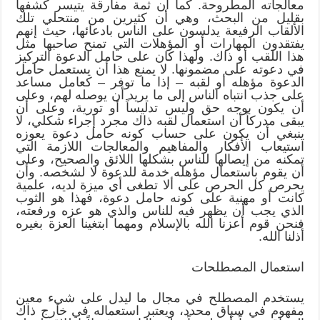
معالجاته المطروحة. كما أن ثمة مفارقة يتيسر كشفها
بقليل من البحث، وهي أن كثيرين من منتحلي تلك
الألقاب الرفيعة يدلسون على الناس بادعائها، حيث إنهم
يفتقدون المهارات أو المؤهلات التي تمنح صاحبها مثل
هذا اللقب أو ذاك. ولهذا كان على حامل الدعوة التركيز
في دعوته على مضمونها. لا يمنع هذا أن يستعمل حامل
الدعوة مؤهله أو لقبه – إذا ما توفر – كعامل مساعد
على جذب انتباه الناس إلى ما يريد أن يوصله لهم، وعلى
أن يكون بوجه حق وليس تدليساً أو تورية، وعلى أن
يبقى مدركاً أن استعمال لقبه ذاك مجرد إجراء شكلي، لا
ينبغي أن يكون على حساب كونه حامل دعوة يعوزه
استيعاب الأفكار والمفاهيم والمعالجات اللازمة التي
تمكنه من إيصالها للناس بشكلها اللائق والصحيح، وعلى
أن يقوم باستعمال مؤهله خدمة للدعوة لا لشخصه. وأن
يحرص كل الحرص على ألا تطغى أي ميزة لديه، علمية
كانت أو مهنية على كونه حامل دعوة، فهذا هو الثوب
الذي يجب أن يظهر فيه للناس والذي هو عزه ورفعته،
فنحن قوم أعزنا الله بالإسلام ومهما ابتغينا العزة بغيره
أذلنا الله.
استعمال المصطلحات
يستخدم المصطلح في مجال ما ليدل على شيء معين
مفهوم في سياق محدد، ويعتبر استعماله في خارج ذاك