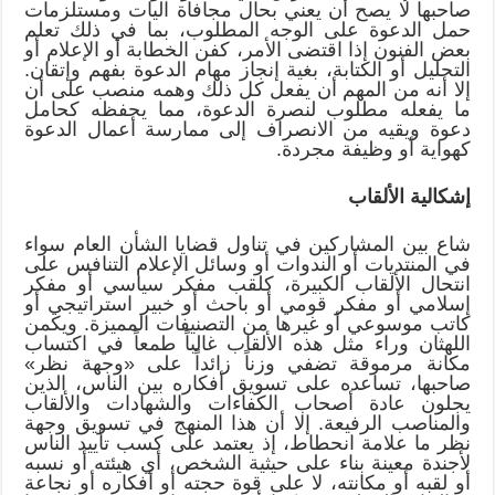
صاحبها لا يصح أن يعني بحال مجافاة آليات ومستلزمات
حمل الدعوة على الوجه المطلوب، بما في ذلك تعلم
بعض الفنون إذا اقتضى الأمر، كفن الخطابة أو الإعلام أو
التحليل أو الكتابة، بغية إنجاز مهام الدعوة بفهم وإتقان.
إلا أنه من المهم أن يفعل كل ذلك وهمه منصب على أن
ما يفعله مطلوب لنصرة الدعوة، مما يحفظه كحامل
دعوة ويقيه من الانصراف إلى ممارسة أعمال الدعوة
كهواية أو وظيفة مجردة.
إشكالية الألقاب
شاع بين المشاركين في تناول قضايا الشأن العام سواء
في المنتديات أو الندوات أو وسائل الإعلام التنافس على
انتحال الألقاب الكبيرة، كلقب مفكر سياسي أو مفكر
إسلامي أو مفكر قومي أو باحث أو خبير استراتيجي أو
كاتب موسوعي أو غيرها من التصنيفات المميزة. ويكمن
اللهثان وراء مثل هذه الألقاب غالباً طمعاً في اكتساب
مكانة مرموقة تضفي وزناً زائداً على «وجهة نظر»
صاحبها، تساعده على تسويق أفكاره بين الناس، الذين
يجلون عادة أصحاب الكفاءات والشهادات والألقاب
والمناصب الرفيعة. إلا أن هذا المنهج في تسويق وجهة
نظر ما علامة انحطاط، إذ يعتمد على كسب تأييد الناس
لأجندة معينة بناء على حيثية الشخص، أي هيئته أو نسبه
أو لقبه أو مكانته، لا على قوة حجته أو أفكاره أو نجاعة