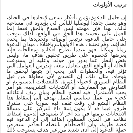
ترتيب الأولويات
إن حامل الدعوة يؤمن بأفكار يسعى لإيجادها في الحياة،
وهو يعمل جاهداً ليوصلها للناس كي يؤيدوه في مساعيه
لذلك. لهذا فإن مهمته ليس الصدع بالحق فقط إنما
العمل على تجسيد هذا الحق في الواقع، لذلك يتوجب
على حامل الدعوة ترتيب أولوياته وتحديدها بما يخدم
أهدافه. وقد تختلف هذه الأولويات باختلاف ميدان الدعوة
زماناً ومكاناً. فهو عندما يطرح أفكاره ومعالجاته فإنه
يعرضها كخطوة على طريق تحقيق هدف ما، وليس
بغض النظر عما يدور من حوله، وعليه أن يستوعب
الحالة أو الواقع الذي يتعامل معه، فيدرس العوامل التي
تؤثر فيه، والخطوات التي يجب أن يتبعها ليحقق ما
يتوخاه. مثال ذلك، إن التصدي لأي محاولة من قبل
النظام السوري لاحتواء الثورة، كالتعديلات الدستورية أو
التفاوض مع المعارضة أو الانتخابات التشريعية، هو أمر
يجب الاستمرار فيه لفضح النظام وبيان زيف ادعاءاته
كجزء من عمل سياسي أشمل يهدف إلى إسقاط هذا
النظام البشع في وقت تقف فيه سوريا على مفترق
طرق. فيما قد لا يكون ثمة داع للتركيز على مسألة
الانتخابات برمتها في بلد آخر لا تستهدف الدعوة إسقاط
نظامه في المدى المنظور، إضافة إلى أن الدعوة فيه
غضة طرية، وأن الاصطدام بالنظام الحاكم سيعرض
حملة الدعوة إلى أذى شديد من غير هدف يستوجب ذلك