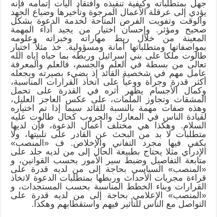
جهل بمتطلباته وكيفية تنفيذه وافتقاد آليات إتمامه فإنه
يؤدي إلى عرقلة الأعمال المرجوة وتأخيرها وضياع الجهد
والوقت وتفويت الفرص المتاحة لخدمة الدعوة بشكل
صحيح ومؤثر. وإحسان اختيار من يجيد أداء المهمة
المعينة من خلال ربط مهاراته وخبراته وعلومه
بمواصفاتها ومتطلباتها أمانة ومسؤولية. خذ مثلاً اختيار
طالوت ملكا على بني إسرائيل وربطه بما حباه إياه الله
تعالى من بسطة في العلم والجسم، فالعلم والمعرفة
عامل مهم في شخصية القائد إذ يضيء بصيرته ويجعله
أكثر قدرة وجرأة ووعياً على اتخاذ القرارات المناسبة،
وكمال الأجسام يظهر أثره في القدرة على تحمل
المشقات وتجاوز الملمات، على عكس العاجز العليل،
وهذه صفات مهمة بالنسبة للقائد سيما إذا تم اختياره
لقيادة الناس في المعارك والحروب كحال طالوت عليه
السلام. وهكذا هي مختلف أعمال الدعوة، فإن لديها
متطلبات لا بد من البحث عن القادر على تلبيتها، ولا
يكفي فيها مجرد التفاني والإخلاص. ف «المنصب»
الإدراي مثلا يحتاج بطبيعة الحال إلى من لديه جلد على
متابعة التفاصيل وضبط سير الأمور بحسب القوانين، و
«المنصب» السياسي بحاجة إلى من لديه قدرة على
قراءة مجريات الأحداث وربطها بمتطلبات الدعوة لاتخاذ
القرارات وبناء الخطط المناسبة بحسب المستجدات، و
«المنصب» الإعلامي بحاجة إلى من لديه قدرة على
التواصل مع الناس للتأثير فيهم واستقطابهم وهكذا.