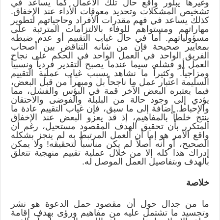
وغيرها يبلور واقع حال تلك الأعمال كما يساعد في
تشخيص المشكلات وتحديد معوقات الأداء عند الإخفاق.
كذلك يساعد في فهم مقدرات الأفراد وحاجياتهم لتطوير
مهاراتهم ومستواهم للوفاء بالالتزامات المترتبة على
مسؤولياتهم. أما في حال غياب التقييم أو عدم ضبطه
بمعايير صحيحة فإن من شأنه التناقض بين أصحاب
الفريق الواحد في العمل الواحد في الحكم على نجاح
العمل أو فشله، سيما عندما يصبح التقدير فردياً ونسبياً
ومزاجياً. وكثيراً ما نشاهد بسبب غياب عملية التقييم
السليمة اعتبار عمل ما ناجحاً بل ومبهراً من قبل البعض،
فيما يعتبره البعض الآخر قمة في البؤس والفشل، مما
يؤدي إلى وجود حالة من البلبلة والفوضى والاحتقان
والإحباط. إضافة إلى ما سبق، فإن غياب التقييم عادة ما
ينتج خلطاً بالمفاهيم، إذ قد يعزو البعض عند الإخفاق
المتكرر بأن تحقيق الهدف المقصود مستحيل، رغم أن
واقع الأمر هو إما أن العمل المرتبط به لم ينجز بشكله
الصحيح، أو أنه أصلاً لم يكن مناسباً لتحقيقه! ولا يمكن
إدراك هذا كله إلا من خلال عملية تقييم منهجية تتعلق
بالهدف وبتفاصيل العمل الموصل له.
خلاصة
ما من جدال حول أن مقصود حمل الدعوة هو نشر
وتجسيد ما تشتمل عليه من مفاهيم ورؤى بهدف إقامة