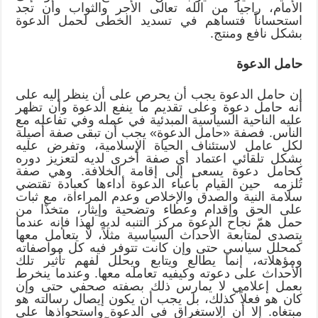
الأمام، راجياً من الله تعالى الأجر والثواب وأن تجد
استحساناً فتساهم في تسديد الخطى لحمل الدعوة
بشكل نافع ومنتج.
حامل الدعوة
إن حامل الدعوة يجب أن يحرص على أن ينظر إليه على
أنه حامل دعوة وعلى تقديم ما ينفع الدعوة وأن تظهر
عليه الناحية السياسية المبدئية في عمله وفي تفاعله مع
الناس. فصفة «حامل الدعوة» يجب أن تبقى صفة أصيلة
لكل عامل لاستئناف الحياة الإسلامية، وتفرض عليه
بشكل تلقائي اعتماد أي صفة أخرى لديه لتعزيز دوره
كحامل دعوة يسعى إلى إقامة الخلافة. وهي صفة
تُلزمه حين القيام بأعباء الدعوة أداءها كعبادة تقتضي
سلامة النية والصدق والإخلاص وعدم المراءاة، مع ثبات
على الحق وإقدام وعطاء وتضحية وإيثار، متخذًا من
حمل همّ نجاح الدعوة مركز التنبه لديه لهذا فإنه عندما
يتصدى لمتابعة الأحداث السياسية مثلاً، لا يتعامل معها
كمحلل سياسي حتى وإن كانت تتوفر فيه كل مواصفاته
ومؤهلاته، إنما يطالع ويتابع ويحلل لفهم تأثير تلك
الأحداث على دعوته وكيفيه تعامله معها. وعندما ينخرط
بعمل إعلامي لا يمارس ذلك بصفته صحفي حتى وإن
كان هو فعلاً كذلك، بل يجب أن يكون إيصال رسالته هو
مبتغاه. إلا أن الاستغراق في الدعوة واستحواذها على