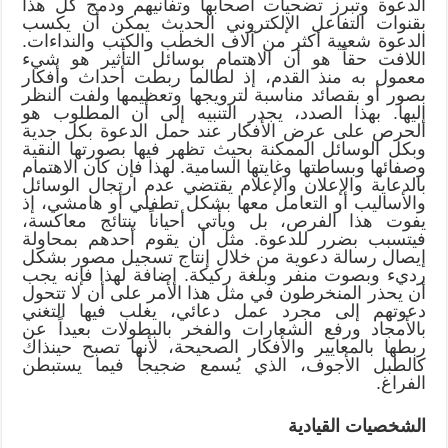
الدعوة وتبرز تضحيات أصحابها وتفانيهم ودمج كل هذا
بقنوات التفاعل الإلكتروني الحديث يمكن أن يكسب
الدعوة شعبية أكثر من آلاف الخطب والكتب والنداءات.
اللافت حقاً هو أن الاهتمام بوسائل التأثير هو شيء
معمول به منذ القدم، إذ لطالما ربطت أحداث وأفكار
بصور أو بقصائد مناسبة لترويجها وتعظيمها ولفت النظر
إليها. بهذا الصدد، يجدر التنبيه إلى أن المطلوب هو
الحرص على عرض الأفكار عند حمل الدعوة بكل جدية
وبكل الوسائل الممكنة بحيث تظهر فيها بصورتها النقية
وصفائها وبساطتها وغايتها السامية. لهذا فإن كان الاهتمام
بالدعاية والإعلان والإعلام يقتضي عدم ارتجال الوسائل
والأساليب أو التعامل معها بشكل تطفلي أو هامشي، إذ
يفوت هذا الفرص، بل ويأتي أحياناً بنتائج معاكسة،
فيتسبب بضرر للدعوة. مثل أن يقوم أحدهم بمحاولة
إيصال رسالة دعوية من خلال إنتاج تسجيل مصور بشكل
رديء وبصوت منفر وبلغة ركيكة. إضافة لهذا فإنه يجب
أن يحذر المنخرطون في مثل هذا الأمر على أن لا تتحول
دعوتهم إلى مجرد عمل دعائي، يغلب فيها التغني
بالأمجاد ورفع الشعارات والفخر بالبطولات بعيداً عن
ربطها بالمعايير والأفكار الصحيحة، لأنها تصبح حينذاك
كالطبل الأجوف، الذي يُسمع ضجيجاً فيما يستبطن
الفراغ.
الشخصيات القيادية