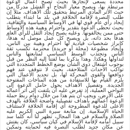
محددة يسعى لإنجازها بحيث تصبح أعمال الدعوة
مرتبطة بها، ويصبح معيار النجاح أو الفشل مدركاً من
حيث الأثر المادي المرتبط بتحقيق تلك الأهداف. مثلاً إن
طلب النصرة لإقامة الخلافة في بلد ما ابتداء يتطلب
إيجاد رأي عام قوي لها في الأوساط السياسية والثقافية،
بحيث تحظى الدعوة بتقدير واحترام وهيبة هذه الأوساط
حتى ممن يخالفونها. وعليه يصبح إيجاد الثقل للرأي العام
هدفاً بحد ذاته، بل ويصبح كل عمل موصل له هدفاً،
كإبراز شخصيات قيادية لها احترام وهيبة بين الناس،
وإيجاد مطبوعة (مجلة أو جريدة) محترمة تكسب ثقة
الناس وتجتذب الوسط السياسي لمتابعتها والناس
لتداولها وهكذا. وهذا يذكرنا بما لفتنا إليه النظر من قبل
بوجوب اشتغال ذوي الشأن بوضع الخطط المتجددة التي
تواكب الأحداث المتلاحقة، بحيث لا نتوقف عند فهم
دوافعها والقوى المحركة لها، بل تحديد الأعمال التي
يلزم القيام بها للاستفادة من هذه المناخات المفتوحة
الجديدة. وتفصيل الأهداف يحول حامل الدعوة إلى
النواحي العملية، إذ تفرض عليه أن يلتفت إلى أثر أعماله
على الأرض، ويجب أن يتم هذا من خلال دوام ربط حملة
الدعوة أعمالهم بأهداف تفصيلية واضحة العلاقة بالهدف
الأعلى للدعوة المطروحة أي إقامة الخلافة لاستئناف
الحياة الإسلامية. إن متابعة سيرة النبي الكريم عليه
الصلاة والسلام في هذا المجال، تظهر لنا أنه كلما سد
سبيل أمامه لإقامة الإسلام في كيان سياسي، كان يفتش
عن مكان جديد لطلب النصرة فيه لحمايته وتمكين