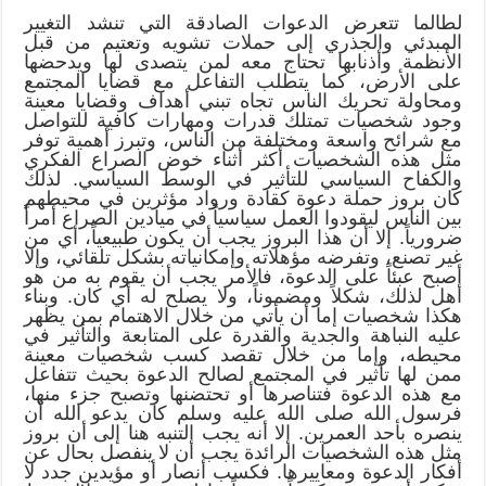
لطالما تتعرض الدعوات الصادقة التي تنشد التغيير
المبدئي والجذري إلى حملات تشويه وتعتيم من قبل
الأنظمة وأذنابها تحتاج معه لمن يتصدى لها ويدحضها
على الأرض، كما يتطلب التفاعل مع قضايا المجتمع
ومحاولة تحريك الناس تجاه تبني أهداف وقضايا معينة
وجود شخصيات تمتلك قدرات ومهارات كافية للتواصل
مع شرائح واسعة ومختلفة من الناس، وتبرز أهمية توفر
مثل هذه الشخصيات أكثر أثناء خوض الصراع الفكري
والكفاح السياسي للتأثير في الوسط السياسي. لذلك
كان بروز حملة دعوة كقادة ورواد مؤثرين في محيطهم
بين الناس ليقودوا العمل سياسياً في ميادين الصراع أمراً
ضرورياً. إلا أن هذا البروز يجب أن يكون طبيعياً، أي من
غير تصنع، وتفرضه مؤهلاته وإمكانياته بشكل تلقائي، وإلا
أصبح عبئاً على الدعوة، فالأمر يجب أن يقوم به من هو
أهل لذلك، شكلاً ومضموناً، ولا يصلح له أي كان. وبناء
هكذا شخصيات إما أن يأتي من خلال الاهتمام بمن يظهر
عليه النباهة والجدية والقدرة على المتابعة والتأثير في
محيطه، وإما من خلال تقصد كسب شخصيات معينة
ممن لها تأثير في المجتمع لصالح الدعوة بحيث تتفاعل
مع هذه الدعوة فتناصرها أو تحتضنها وتصبح جزء منها،
فرسول الله صلى الله عليه وسلم كان يدعو الله أن
ينصره بأحد العمرين. إلا أنه يجب التنبه هنا إلى أن بروز
مثل هذه الشخصيات الرائدة يجب أن لا ينفصل بحال عن
أفكار الدعوة ومعاييرها. فكسب أنصار أو مؤيدين جدد لا