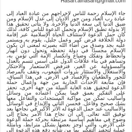
Hasan.alhasan@gmail.com
جاء الإسلام رحمة للناس لإخراجهم من عبادة العباد إلى
عبادة رب العباد ومن جور الأديان إلى عدل الإسلام ومن
ضيق الدنيا إلى سعة الدنيا والآخرة. ولا يتأتى تحقيق هذا
إلا بدولة تطبق الإسلام وتحمل الدعوة للناس كافة، لذلك
كان حمل الدعوة لاستئناف الحياة الإسلامية عبر إقامة
دولة الخلافة فرض كبير وعمل جليل، يقوم به ويستمر
عليه بجد وصدق من أضاء الله بصيرته لمعنى أن يكون
الإسلام مجسدًا في دولة تحفظه وتحول دون انهيار
وانحطاط وتفكك وضياع وانكسار الأمة التي تؤمن به،
وتساهم في بناء علاقات الدول على أسس تتسم بالعدل
والمسؤولية عن الغير، فترفض الاستعمار والاحتكار
والاستغلال والاستئثار بثروات الشعوب، وتقف بالمرصاد
للجور والطغيان والإفساد في الأرض. في هذا السياق،
فإن متابعة الأحداث الجارية من جهة وأعمال حملة
الدعوة لتحقيق هذه الغاية النبيلة من جهة أخرى، تحفز
على التفكير بعمق فيما يمكن اعتماده من وسائل
وأساليب تمكن من مواكبة المستجدات والتفاعل معها
بشك صحيح وفاعل. فحسن التأتي والإبداع في الوسائل
والأساليب عند حمل الدعوة له الأثر الأكبر في نجاحها بعد
توفيق الله تعالى. إلى أن نجاح هذا الأمر يحتاج إلى
وضوح في مفاهيم أساسية مرتبطة بحركة حملة الدعوة
على الأرض، والتي أوجز بعضها بشكل مترابط، وبأمثلة
عملية لتحفيز التفكير بما من شأنه دفع هذه الدعوة إلى