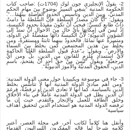
2- يقولُ الإنجليزي جون لوك (1704ت) :صاحب كتاب
الحكومة المدنية “ينبغِي التمييزُ بوضوحٍ بينَ مهامِ الحكمِ
المدنيِّ، وبينَ الدينِ وتأسيسِ الحدودِ الفاصلةِ بينهُمَا…”.
ويقول: “أيًّا كانَ مصدرُ السلطةِ فإنَّ السُّلطةَ ما دامتْ
ذاتُ طابعٍ كنسيٍّ؛ فيجبُ أنْ تكونَ مقيدَةً بحدودِ الكنيسةِ،
إذْ ليسَ في إمكانِهَا بأيِّ حالٍ مِنَ الأحوالِ أنْ تمتدَّ إلى
الشؤونِ الدنيويَّةِ؛ لأنَّ الكنيسةَ ذاتَهَا منفصلةٌ عَنِ الدولةِ،
ومتميزةٌ عنها تمامًا. فالحدودُ بينهما ثابتةٌ ومستقرةٌ، ومن
يخلطُ بينَ هذين المجتمعينِ كمن يخلطُ بينَ السماءِ
والأرضِ”. ويقول: بـ”عدمُ قبولِ السلطةِ العُليَا الحاكمةِ
لأيِّ استمدادٍ مُلْزِمٍ للقانونِ من الدينِ، بلْ ومن أيِّ
مرجعيَّةٍ” ويقولُ “ليسَ مِنْ حقِّ أحدٍ أنْ يقتحمَ، باسمِ
الدينِ، الحقوقَ المدنيَّةَ والأمورَ الدنيويَّةَ”.
3- جاء في موسوعة ويكيبيديا حول معنى الدولة المدنية:
“ومن أهم مبادئ الدولة المدنية أنها لا تتأسَّس بخلط
الدين بالسياسة. كما أنها لا تعادي الدينَ أو ترفضُهُ، فرغمَ
أن الدين يظل في الدولة المدنية عاملاً في بناء الأخلاق
وخلق الطاقة للعمل والإنجاز والتقدم. حيث إن ما
ترفضه الدولة المدنية هو استخدام الدين لتحقيق أهداف
سياسية”
وأنقل هنا كلاماً لكاتب آخر، في مجلة العصر، أعتبر
كلامه شرحاً لما قاله المفكرون الليبراليون القدماء