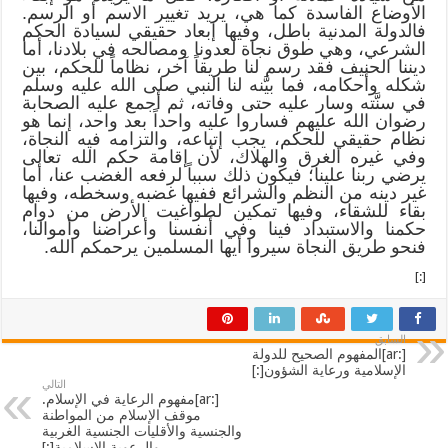
الأوضاع الفاسدة كما هي، يريد تغيير الاسم أو الرسم.
فالدولة المدنية باطل، وفيها إبعاد حقيقي لسيادة الحكم
الشرعي، وهي طوق نجاة لعدونا ومصالحه في بلادنا، أما
ديننا الحنيف فقد رسم لنا طريقاً آخر، نظاماً للحكم، بين
شكله وأحكامه، فما بيَّنه لنا النبي صلى الله عليه وسلم
في سنَّته وسار عليه حتى وفاته، ثم أجمع عليه الصحابة
رضوان الله عليهم فساروا عليه واحداً بعد واحد، إنما هو
نظام حقيقي للحكم، يجب إتباعه، والتزامه فيه النجاة،
وفي غيره الغرق والهلاك، لأن إقامة حكم الله تعالى
يرضي ربنا علينا؛ فيكون ذلك سبباً لرفعه الغضب عنا، أما
غير دينه من النظم والشرائع ففيها غضبه وسخطه، وفيها
بقاء للشقاء، وفيها تمكين لطواغيت الأرض من دوام
حكمنا والاستبداد فينا وفي أنفسنا وأعراضنا وأموالنا،
فنحو طريق النجاة سيروا أيها المسلمين يرحمكم الله.
[:]
السابق
[:ar]المفهوم الصحيح للدولة
الإسلامية ورعاية الشؤون[:]
التالي
[:ar]مفهوم الرعاية في الإسلام.
موقف الإسلام من المواطنة
والجنسية والأقليات الجنسية الغربية
والرعوية الإسلامية[:]