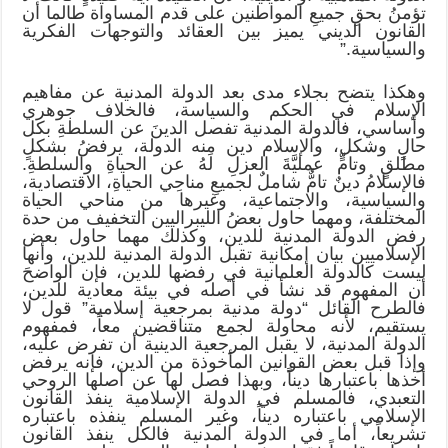
تؤمنُ بحقِ جميعِ المواطنين على قدم المساواة طالما أن
القانون الديني يميز بين العقائد والتوجهات الفكرية
والسياسية.”
وهكذا يتضح بجلاء مدى بعد الدولة المدنية عن مفاهيم
الإسلام في الحكم والسياسة، فالخلاف جوهري
وأساسي، فالدولة المدنية تفصل الدينَ عن السلطةِ بكل
حالٍ وشكل، والإسلام دين منه الدولة، يرفضُ بشكلٍ
مطلقٍ وتامٍّ عمليَّةَ العزلِ لَهُ عن الحياةِ والسلطةِ.
فالإسلامُ دينٌ تامٌّ شاملٌ لجميعِ مناحِي الحياةِ، الاقتصادية،
والسياسية، والاجتماعية، وغيرها من مناحي الحياة
المختلفة، ومهما حاول بعضُ الليبراليين التخفيف من حدة
رفض الدولة المدنية للدين، وكذلك مهما حاول بعض
الإسلاميين بيان إمكانية تقبل الدولة المدنية للدين، وأنها
ليست كالدولة العلمانية في رفضها للدين، فإن الواضحَ
أن المفهوم قد نشأ في أصله في بيئة معادية للدين،
فالطرح القائل “دولة مدنية بمرجعية إسلامية” قول لا
يستقيم، لأنه محاولة لجمع متناقضين معاً، فمفهوم
الدولة المدنية، لا يقبل المرجعية الدينية أن تفرض عليه،
وإذا قبل بعض القوانين المأخوذة من الدين، فإنه يرفض
أخذها باعتبارها ديناً، وبهذا فصل لها عن أصلها الروحي
التعبدي، فالمسلم في الدولة الإسلامية ينفذ القانون
الإسلامي باعتباره ديناً، وغير المسلم ينفذه باعتباره
تشريعاً، أما في الدولة المدنية فالكل ينفذ القانون