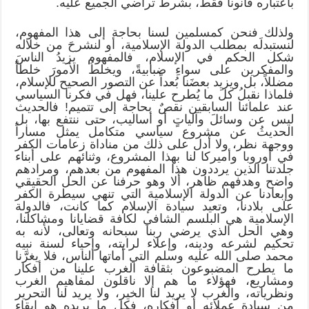
باعتباره قانوناً فقط، بشرط تراضي الجميع عليه.
ولذلك فنحن كمسلمين لسنا بحاجة إلى هذا المفهوم،
لنستبدلَه بمطلب الدولة الإسلامية، أو لنشرحَ من خلاله
شكل الحكم في الإسلام، فالمفهوم يزيدُ الناسَ
والمفكرين على سواءِ ضبابيةً، ويخلطُ الأمورَ خلطاً
مضللاً، بل ويزيد بعضَنا بُعداً عن التصور الصحيح للإسلام،
فلماذا نقبلُ كلَ ما يُطرح علينا، فهل في فكرنا السياسي
عند علمائنا السابقين نقصٌ بحاجة إلى تتميم! فالحديث
ليس عن وسائلَ وآلياتٍ أو أساليب، حتى ننتفع بها، بل
الحديثُ عن مشروع سياسي متكامل يمثل مساراً
ووجهة نظر، ولا أدل على ذلك من مناداة زعامات الكفر
في أوروبا وأميركا لنا بهذا المشروع، وثنائهم على أبناء
جلدتنا الذين يرددون هذا المفهوم من بعدهم، ومرادهم
واضح وهدفهم ظاهر، ألا وهو حرفنا عن الحل الحقيقي
وإبعادنا عن الدولة الإسلامية التي تنهي سيطرة الكفر
على بلادنا، وتعيد سيادة الإسلام كما كانت، فالدولة
الإسلامية هي البلسم الشافي لكافة قضايانا ومشاكلنا،
وهي الحل الذي يرضي ربنا سبحانه وتعالى، لأنه به
تحكيم لشرعه ودينه، وإعلاء لرايته، وإحياء لسنة نبيه
محمد صلى الله عليه وسلم التي أماتها الناس، فلا يغرَّنا
ما يطرح المضبوعون بثقافة الغرب علينا من أفكار
ومشاريع، فهؤلاء ما هم إلا ناقلون لمفاهيم الغرب
ونظرياته، والغرب لا يريد لنا الخير، ولا يريد لنا التحرير
من سيادة عملائه أو أفكاره، فكل ما يريده هو إبقاء