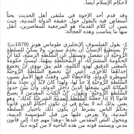
لأحكام الإسلام أيضاً.
وقد قدم أحد الإخوة في ملتقى أهل الحديث بحثاً
استفاض فيه بالنقول حول حقيقة الدولة المدنية، حيث
يتبين أن كلام القدماء هو المرجعية للمعاصرين، أنقل
منها ما يتناسب وهذه العجالة:
1- يقول الفيلسوف الإنجليزي طوماس هوبز (1679ت):
“لَا يستطيعُ الإنسانُ أن يخدمَ سيدينِ، ولا يمكنُ للسلطةِ
الرُّوحيَّةِ أن تنفصلَ وتستقلَ عَنِ السُّلطةِ الزمنيَّةِ، كمَا أنَّ
الحكومةَ المشترَكةَ، أَوِ الْـمُختلطَةِ بينهُمَا، ليستْ حكومةٌ
بالمعنَى الدقيقِ لهذِهِ الكلمةِ، فلم يبقَ سِوَى أنْ تخضعَ
إحداهُمَا للأخرَى، أعنِي أنْ تخضعَ السُّلطةُ الرُّوحيَّةُ
لسيطرةِ الدولَةِ، فالأخطاءُ الَّتي وقعتْ فيهَا الأممُ بسببِ
السُّلطةِ الرُّوحيَّةِ لَا حدَّ لها، ولهذا كانَ لابُدَّ أن نحدِّدَ بدقَّةٍ
المكانَةَ التي يشغلُهَا الدينُ داخلَ الدولةِ، وأنْ نبيِّنَ حدودَ
السُّلطةِ الرُّوحيَّةِ” ويَقُول، “إنَّ الكتابَ المقدسَ لا يصبحُ
قانونًا إلَّا إذا جعلَتْهُ
السُّلطةُ المدنيَّةُ
الشرعيَّةُ كذلِك”. وهو
يعني بذلك أنه لا يمانع في أن تكون أحكامُ الدين قانوناً
يحكمُ الناس بشرط أن يكون ذلك باختيار السلطة
المدنية، ولا يفرض عليها من قبل المؤسسة الدينية،
ويتحول النص المقدس عندها –وهذا مهم جداً- إلى قانون
مدني ويستمد قوته من هذه الناحية لا من كونه دينًا.