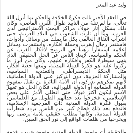
وليد عبد المعز
في العقدِ الأخير نالت فكرةُ الخلافةِ والحكمِ بما أنزل اللهُ
تعالى، ما لم تنلْهُ من التأييد طوال القرنِ الماضي، وكان
ذلك بشكلٍ أثار خوفَ مراكزِ البحثِ الاستراتيجي لدى
الغرب، وما أن ثارت الشعوب في البلاد العربية، حتى
اشرأب النفاق العالمي بكل ما يملك من وسائل وأدوات،
فاستنفر رجال الغرب وحملة أفكاره، واستنفرت وسائل
إعلامه استنفاراً رهيباً في الترويج لأفكار الغرب عن
الحكم والسياسة، لإبعاد الناس عن الحل الحقيقي الذي
ينهي سيطرةَ الكفر وأفكاره عليهم، وكان من أبرز ما
ركزوا عليه هو فكرةُ الدولة المدنية، ومعها جعبة أفكار،
مثل الحكمُ الديمقراطي، والتعددية السياسية،
والمشاركة الحزبية، دون التركيز على الدولة العلمانية،
لأنهم بمكرهم يدركون أن الأمةَ الثائرة لن تقبلَ بمفهومِ
الدولة العلمانية أو الدولة الليبرالية، فكان الحل هو تغييرُ
الاسم ليكون أكثرَ قبولاً، حتى انطلى الأمرُ على بعضِ
الإسلاميين، فخرجوا بعد جدالهم الطويل مع العلمانيين،
بقبول فكرة الدولة المدنية ذاتِ المرجعية الإسلامية،
فاندفع بعد ذلك قطاع كبير من الناس، يردد شعارات
الدولة المدنية، وكأنها مطلب حقيقي للأمة يرضى ربها
ويخرجها من ظلمات الواقع إلى نور الحق المبين.
والحقيقة أن مفهوم الدولة المدنية مفهوم غربي، قدمه