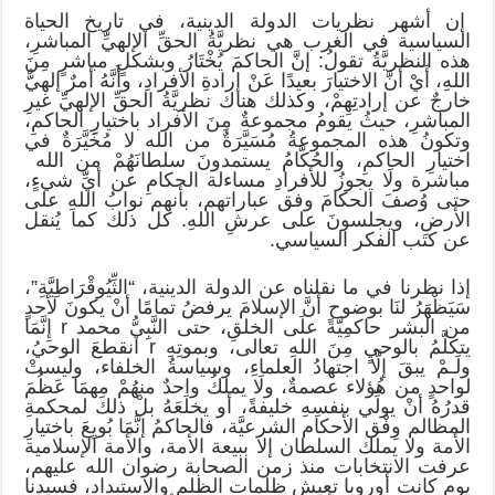
إن أشهر نظريات الدولة الدينية، في تاريخ الحياة
السياسية في الغرب هي نظريَّةُ الحقِّ الإلهيِّ المباشرِ،
هذه النظريَّةُ تقولُ: إنَّ الحاكمَ يُخْتَارُ وبشكلٍ مباشرٍ مِنَ
اللهِ، أَيْ أنَّ الاختيارَ بعيدًا عَنْ إرادةِ الأفرادِ، وأَنَّهُ أمرٌ إلهيٌّ
خارجٌ عن إرادتِهِمْ، وكذلك هناك نظريَّةُ الحقِّ الإلهيِّ غيرِ
المباشرِ، حيثُ يقومُ مجموعةٌ مِنَ الأفراد باختيارِ الحاكمِ،
وتكونُ هذه المجموعةُ مُسَيَّرَةٌ من الله لا مُخَيَّرَةٌ في
اختيارِ الحاكمِ، والحُكَّامُ يستمدونَ سلطانَهُمْ من الله
مباشرة ولَا يجوزُ للأفرادِ مساءلة الحكامِ عن أيِّ شيءٍ،
حتى وُصفَ الحكامَ وفق عباراتهم، بأنهم نوابُ اللهِ على
الأرضِ، ويجلسونَ على عرشِ اللهِ. كل ذلك كما يُنقل
عن كتب الفكر السياسي.
إذا نظرنا في ما نقلناه عن الدولة الدينية، “الثِّيُوقْرَاطِيَّةِ”،
سَيَظْهَرُ لنَا بوضوح أنَّ الإسلامَ يرفضُ تمامًا أنْ يكونَ لأحدٍ
من البشر حاكمِيَّةً علَى الخلقِ، حتى النَّبِيُّ محمد r إِنَّمَا
يتكلَّمُ بالوحيٍ مِنَ اللهِ تعالى، وبموتِهِ r انقطعَ الوحيُ،
ولَـمْ يبقَ إلَّا اجتهادُ العلماءِ، وسياسةُ الخلفاء، وليستْ
لواحدٍ من هُؤلاء عصمةٌ، ولَا يملكُ واحدٌ منهُمْ مهمَا عَظُمَ
قدرُهُ أنْ يولِّي بنفسِهِ خليفةً، أو يخلَعَهُ بلْ ذلكَ لمحكمةِ
المظالم وِفْق الأحكام الشرعيَّة، فالحاكمُ إنَّمَا بُويِعَ باختيارِ
الأمة ولا يملك السلطان إلا ببيعة الأمة، والأمة الإسلامية
عرفت الانتخابات منذ زمن الصحابة رضوان الله عليهم،
يوم كانت أوروبا تعيش ظلمات الظلم والاستبداد، فسيدنا