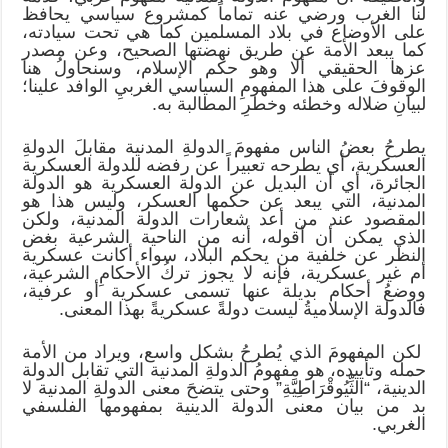
لنا الغرب ورضي عنه تماماً كمشروع سياسي يحافظ
على الأوضاع في بلاد المسلمين كما هي تحت سيادته،
كما يبعد الأمة عن طريق نهضتها الصحيح، وعن مصدر
عزها الحقيقي ألا وهو حكم الإسلام، وسنحاولُ هنا
الوقوفَ على هذا المفهومِ السياسي الغربيِ الوافد علينا؛
لبيانِ ضلاله وخطئه وخطرِ المطالبة به.
يطرحُ بعضُ الناس مفهومَ الدولةِ المدنية مقابلَ الدولةِ
العسكرية، أي يطرحه تعبيراً عن رفضه للدولة العسكرية
الجائرة، أي أن البديل عن الدولة العسكرية هو الدولة
المدنية، التي يبعد عن حكمها العسكر، وليس هذا هو
المقصود عند من أعد شعارات الدولة المدنية، ولكن
الذي يمكن أن أقوله، أنه من الناحية الشرعية بغض
النظر عن خلفية من يحكم البلاد، سواء أكانت عسكرية
أم غير عسكرية، فإنه لا يجوز تركُ الأحكامِ الشرعية،
ووضعُ أحكام بديلة عنها تسمى عسكرية أو عرفية،
فالدولة الإسلاميةُ ليست دولةً عسكريةً بهذا المعنى.
لكن المفهومَ الذي يُطرحُ بشكل واسع، ويراد من الأمة
حمله وتأييده، هو مفهومُ الدولةِ المدنية التي تقابل الدولة
الدينية، “الثِّيُوقْرَاطِيَّةِ” وحتى يتضحَ معنى الدولةِ المدنية لا
بد من بيان معنى الدولة الدينية بمفهومها الفلسفي
الغربي.