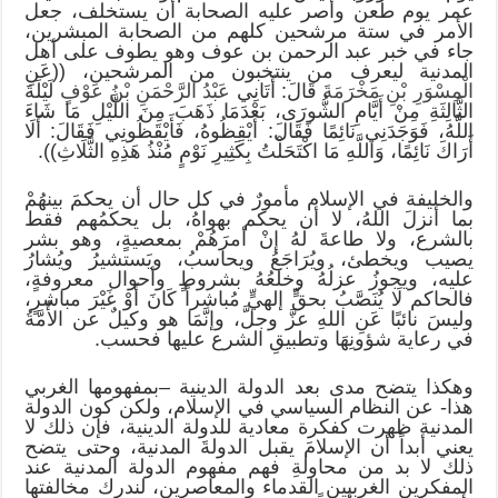
عمر يوم طعن وأصر عليه الصحابة أن يستخلف، جعل
الأمر في ستة مرشحين كلهم من الصحابة المبشرين،
جاء في خبر عبد الرحمن بن عوف وهو يطوف على أهل
المدنية ليعرف من ينتخبون من المرشحين، ((عَنِ
الْمِسْوَرِ بْنِ مَخْرَمَةَ
قَالَ: أَتَانِي
عَبْدُ الرَّحْمَنِ بْنُ عَوْفٍ
لَيْلَةَ
الثَّالِثَةِ مِنْ أَيَّامِ الشُّورَى، بَعْدَمَا ذَهَبَ مِنَ اللَّيْلِ مَا شَاءَ
اللَّهُ، فَوَجَدَنِي نَائِمًا فَقَالَ: أَيْقِظُوهُ، فَأَيْقَظُونِي فَقَالَ: أَلَا
أَرَاكَ نَائِمًا، وَاللَّهِ مَا اكْتَحَلْتُ بِكَثِيرِ نَوْمٍ مُنْذُ هَذِهِ الثَّلَاثِ)).
والخليفة في الإسلام مأمورٌ في كل حال أن يحكمَ بينهُمْ
بما أنزلَ اللهُ، لا أن يحكم بهواهُ، بل يحكمُهم فقط
بالشرع، ولا طاعةَ لهُ إنْ أمرَهُمْ بمعصيةٍ، وهو بشر
يصيب ويخطئ، ويُرَاجَعُ ويحاسبُ، ويَستشيرُ ويُشارُ
عليه، ويجوزُ عزلُهُ وخلعُهُ بشروطٍ وأحوال معروفةٍ،
فالحاكم لَا يُنَصَّبُ بحقٍّ إلهيٍّ مُباشراً كَانَ أَوْ غَيْرَ مباشرٍ،
وليسَ نائبًا عَنِ اللهِ عزَّ وجلَّ، وإنَّمَا هو وكيلٌ عن الأُمَّةُ
في رعاية شؤونِهَا وتطبيقِ الشرع عليها فحسب.
وهكذا يتضح مدى بعد الدولة الدينية –بمفهومها الغربي
هذا- عن النظام السياسي في الإسلام، ولكن كون الدولة
المدنية ظهرت كفكرة معادية للدولة الدينية، فإن ذلك لا
يعني أبداً أن الإسلامَ يقبل الدولةَ المدنية، وحتى يتضح
ذلك لا بد من محاولةِ فهم مفهوم الدولة المدنية عند
المفكرين الغربيين القدماء والمعاصرين، لندرك مخالفتها