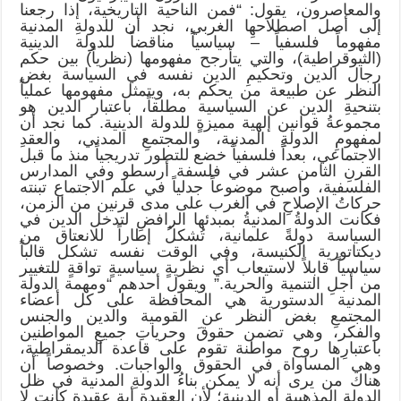
والمعاصرون، يقول: “فمن الناحية التاريخية، إذا رجعنا
إلى أصل اصطلاحهِا الغربي، نجد أن للدولةِ المدنية
مفهوماً فلسفياً – سياسياً مناقضاً للدولة الدينية
(الثيوقراطية)، والتي يتأرجح مفهومها (نظرياً) بين حكم
رجال الدين وتحكيمِ الدين نفسه في السياسة بغض
النظر عن طبيعة من يحكم به، ويتمثل مفهومها عملياً
بتنحيةِ الدين عن السياسية مطلقاً، باعتبار الدين هو
مجموعةُ قوانين إلهية مميزةٍ للدولة الدينية. كما نجد أن
لمفهومِ الدولةِ المدنية، والمجتمعِ المدني، والعقدِ
الاجتماعي، بعداً فلسفياً خضع للتطور تدريجياً منذ ما قبل
القرنِ الثامن عشر في فلسفة أرسطو وفي المدارس
الفلسفية، وأصبح موضوعاً جدلياً في علم الاجتماع تبنته
حركاتُ الإصلاحِ في الغرب على مدى قرنين من الزمن،
فكانت الدولةُ المدنيةُ بمبدئها الرافضِ لتدخل الدين في
السياسة دولةً علمانية، تُشكلُ إطاراً للانعتاق من
ديكتاتورية الكنيسة، وفي الوقت نفسه تشكل قالباً
سياسياً قابلاً لاستيعاب أي نظريةٍ سياسيةٍ تواقةٍ للتغيير
من أجلِ التنمية والحرية.” ويقول أحدهم “ومهمة الدولة
المدنية الدستورية هي المحافظة على كل أعضاء
المجتمعِ بغض النظر عن القومية والدين والجنس
والفكر، وهي تضمن حقوقَ وحرياتِ جميعِ المواطنين
باعتبارِها روح مواطنة تقوم على قاعدة الديمقراطية،
وهي المساواة في الحقوق والواجبات. وخصوصاً أن
هناك من يرى أنه لا يمكن بناءُ الدولةِ المدنية في ظل
الدولة المذهبية أو الدينية؛ لأن العقيدة أية عقيدةٍ كانت لا