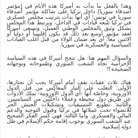
وهذا بالفعل ما بدأت به أميركا هذه الأيام في (مؤتمر
أصدقاء سوريا) داخل تركيا على شاكلة مؤتمر أصدقاء
سوريا في تونس؛ أي أنها بدأت بترتيب مجلس عسكري
في تركيا تتّبعه قيادات في الداخل، ويرتبط هذا المجلس
بشكل وثيق بالمجلس الوطني العميل، وتسعى أميركا
لعقد مؤتمر أوسع بعد ذلك قد يكون إقليمياً أو دولياً أو
الاثنين معاً؛ أي بعد ضمان الولاء من قبل أغلب القيادات
السياسية والعسكرية في سوريا.
والسؤال المهم هنا: هل تنجح أميركا في هذه السياسة
الإجرامية تجاه الشعب السوري وطموحاته وتوجهاته
الصحيحة؟!
هناك ثلاث عقبات تقف أمام أميركا يجب أن تجتازها،
الأولى: التغلب على التيار المعاكس من قبل الدول
الأوروبية، وخاصّة أنها -أي الدول الأوروبية- تملك الأدوات
عن طريق دول محيطة وعملاء داخليّين من السياسيين.
والثانية: تطويع التنسيقيات وتشكيلات الجيش الحر
للانضواء تحت عملائها في تركيا وقبول التوجيه والدعم
المالي والعسكري. وأما الثالثة: فهي كسر الفكر الصحيح
عند الشعب السوري بوجوب إقامة حكم الإسلام في ظل
دولة إسلامية.