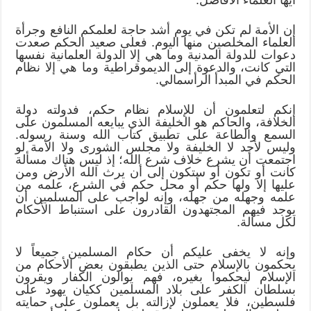
إن الأمة لم تكن في يوم أشد حاجة لعلمكم النافع وجرأة
العلماء المخلصين منها اليوم. فعلى صعيد الحكم صعدت
دعوات للدولة المدنية وما هي إلا الدولة العلمانية نفسها
التي كانت، والدعوة إلى الديموقراطية وما هي إلا نظام
الحكم في المبدأ الرأسمالي.
إنكم لتعلمون أن للإسلام نظام حكم، فدولته دولة
الخلافة، والحاكم هو الخليفة الذي يبايعه المسلمون على
السمع والطاعة على تطبيق كتاب الله وسنة رسوله.
وليس لأحد لا الخليفة ولا مجلس الشورى ولا الأمة لو
اجتمعت أن يشرع خلاف شرع الله؛ إذ ليس هناك مسألة
كانت أو تكون أو ستكون إلى أن يرث الله الأرض ومن
عليها إلا ولها حكم أو محل حكم في الشرع، علمه من
علمه وجهله من جهله، وإنه لواجب على المسلمين أن
يوجد فيهم المجتهدون القادرون على استنباط الأحكام
لكل مسألة.
وإنه لا يخفى عليكم أن حكام المسلمين جميعاً لا
يحكمون بالإسلام حتى الذين يطبقون بعض الأحكام من
الإسلام ليحكموا بغيره، فهم يوالون الكفار ويقرون
بسلطان الكفر على بلاد المسلمين ككيان يهود على
فلسطين، فلا يعملون لإزالته بل يعملون على حمايته