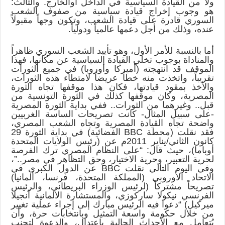
ولا من القيادة السياسية في الداخل أوالخارج. والثالث:
هو وجوب إخراج قيادة سياسية من صفوف الشعب
السوري قادرة على قيادة الشعب، وتكون وجهاً مقبولاً
عنده، وذلك من أجل دعمها عالمياً ودولياً.
أما بالنسبة للأمر الأول، وهو تأييد الشعب السوري ظاهراً
والمناداة بوجوب تخلي القيادة السياسية عن مكانها، فهذا
الموقف قد انتهجته (أميركا وأوروبا) في جميع الثورات
تقريباً، واتخذت منه خطاً عريضاً لامتطاء هذه الثورات،
والأخذ بمقود قيادتها، فكان هذا موقفها تجاه الثورة
المصرية، وكان موقفها كذلك في الثورة التونسية من
قبل.. وغيرهما من الثورات.. ففي بداية الثورة المصرية
-على سبيل المثال- كانت تصريحات الساسة الغربيين
واضحة تجاه القيادة المصرية وتجاه الشعب المصري،
فقد نقلت (محطة BBC الفضائية) في بداية الثورة 29
كانون الثاني/يناير 2011م عن (رئيس الولايات المتحدة
أوباما)، حيث قال: “على النظام المصري ترك الفرصة
لحرية التعبير، وحرية الاختيار، وحق التظاهر في مصر..”،
وفي اليوم التالي نقلت BBC عن الدول الكبرى في
الاتحاد الأوروبي (المملكة المتحدة، فرنسا، ألمانيا)
تصريحاً مشتركاً (لرئيس الوزراء البريطاني، والرئيس
الفرنسي نيكولا ساركوزي، والمستشارة الألمانية أنجيلا
ميركيل) “دعوا فيه الرئيس مبارك إلى إجراء عملية تغيير
من خلال حكومة واسعة التمثيل وبانتخابات حرة، وأن
يُتعامل مع الأحداث الحالية باعتدال، والدعوة لتجنب