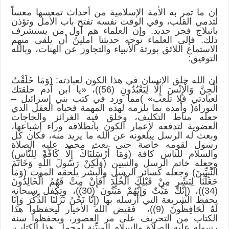
إن ما تمر به الأمة الإسلامية من أحداث تمعسها معساً
لتدمي القلب، وفي الوقت نفسه تفتح باب الأمل وتؤذن
بانبلاج فجر جديد. وإن العلماء هم أول من يستشرف
ذلك. فإلى العلماء نوجه حديثنا آملينً أن يلقى منهم
الاستماع اللائق بورثة الأنبياء والتجاوز عن الهنات، وبالله
التوفيق:
إن الله خلق الإنسان في هذا الكون لعبادته: (وَمَا خَلَقْتُ
الْجِنَّ وَالْإِنْسَ إِلَّا لِيَعْبُدُونِ (56))، «يا ابن آدم خلقتك
لعبادتي فلا تلعب» )مما ورد في كتب بني إسرائيل –
التوراة( وأمده بما يلزمه لهذه المهمة فحباه العقل الذي
جعله مناط التكليف، وخلق فيه الغرائز والحاجات
العضوية لتدفعه لإعمار الكون بانطلاقه وراء إشباعها،
وبعث له الرسل يبلغونه عن الله ما يريد منه، فكان كل
رسول لقومه خاصة حتى بعث محمد عليه الصلاة
والسلام للناس كافة (وَمَا أَرْسَلْنَاكَ إِلَّا كَافَّةً لِلنَّاسِ)
وجعله خاتم الرسل والنبيين (وَلَكِنْ رَسُولَ اللَّهِ وَخَاتَمَ
النَّبِيِّينَ) وجعله كسائر الرسل والبشر يلحقه الموت (وَمَا
جَعَلْنَا لِبَشَرٍ مِنْ قَبْلِكَ الْخُلْدَ أَفَإِنْ مِتَّ فَهُمُ الْخَالِدُونَ
(34))، (إِنَّكَ مَيِّتٌ وَإِنَّهُمْ مَيِّتُونَ (30))، وتكفل سبحانه
بحفظ الشريعة التي أرسله بها (إِنَّا نَحْنُ نَزَّلْنَا الذِّكْرَ وَإِنَّا
لَهُ لَحَافِظُونَ (9))، فقيض الله الأخيار ليحفظوا هذا
الكتاب من التحريف على مر العصور، ويحفظوا سنة
رسوله عليه الصلاة والسلام المبيِّنة لمجمل هذا الكتاب،