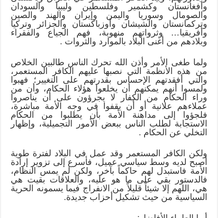
وأفغانستان وكشمير وفلسطين وليبيا والسودان
والصومال وسوريا واليمن وإيران والهند والصين
وتركمانستان والشيشان وأوزباكستان والجزائر وتركيا
وأفريقيا… وثرواتهم منهوبة، فهم الجياع والفقراء
وبلادهم من أغنى البلاد بالموارد والثروات .
ولما طغى الأمر وأذن الله تحرك الناس طالبين الخلاص
من هذه الأنظمة التي نصبها عليهم الكافر المستعمر،
والتي أفقدتهم الإحساس بقدرتهم على التغيير؛ فهبوا
ولمسوا أنهم يمكنهم أن يخلعوا هؤلاء الحكام، وأن من
وراء الحكام من الكفار لا يجرؤون على أن يناصروا
عملاءهم علانية أو أن يقفوا في وجه الأمة مباشرة،
فلجؤوا إلى مداهنة الأمة بأن يطلبوا من الحكام
الاستجابة لطلب الناس ببعض الأمور التجميلية، وإظهار
التخلي عن الحكام .
ولكن الكافر المستعمر وقد عمل في البلاد لفترة طوية
أصبح لديه وسط سياسي عميل، فأسرع إلى تزوير إرادة
الأمة فاستبدل لهم حاكماً بآخر، ولكن لم يمس النظام،
فالدستور بقي على ما هو عليه، والعلاقات بقيت هي
هي، اللهم إلا شيئاً قليلاً من الانفراج فيما يسمونه الحرية
السياسية من حيث تشكيل أحزاب جديدة.
أيها العلماء الأفاضل: