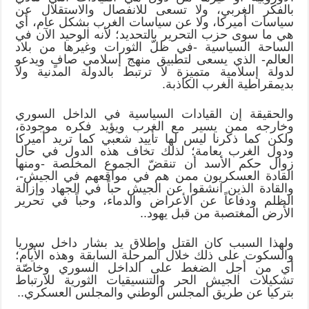
بالفكر الغربي، ولا تسعى للانفصال والاستقلال عن
سياسات أميركا، ولا عن سياسات الغرب بشكل عام، أي
هي ما سوى حزب التحرير بالتحديد؛ لأنه الوحيد الآن في
الساحة السياسية -في ظلّ الثورات وغيرها من بلاد
العالم- الذي يسعى لتطبيق منهج إسلامي صافٍ ويدعو
لدولة إسلامية متميزة لا ترتبط بالدولة المدنية ولا
بديمقراطية الغرب الكاذبة.
والحقيقة إن القيادات السياسية في الداخل السوري
وخارجه ممن يسير مع الغرب ويؤيد فكره موجودة،
ولكن كما ذكرنا ليس لها تأييد شعبي كما تريد أميركا
ودول الغرب بعامة؛ لذلك تخاف هذه الدول في حال
زوال حكم الأسد أن تنقضّ الجموع المخلصة -ومنها
القادة العسكريون ممن هم في مواقعهم في الجيش-،
والقادة الذين انشقوا عن الجيش حباً في الجهاد وإزالة
الظلم ودفاعاً عن الأعراض والدماء، وحباً في تحرير
الأرض المغتصبة من قبل يهود..
ولهذا السبب كان القتل وإطلاق يد بشار داخل سوريا
والسكوت على ذلك خلال المرحلة السابقة وهذه الأيام؛
أي من أجل الضغط على الداخل السوري وخاصّة
تشكيلات الجيش الحر والتنسيقيات الثورية للارتباط
بتركيا عن طريق المجلس الوطني والمجلس العسكري..