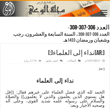
العدد 306-307-308
-
العدد 306-307-308 ، السنة السابعة والعشرون، رجب
وشعبان ورمضان 1433هـ
[:ar]نداء إلى العلماء[:]
1433/08/21م
المقالات
اضف تعليق
3,116 زيارة
[:ar]
نداء إلى العلماء
الحمد لله الذي فضل العلماء على غيرهم فقال: ((قل
هل يستوي الذين يعلمون والذين لا يعلمون)) والصلاة
والسلام على رسوله علمه شديد القوى، وعلى آله
وصحبه الأخيار وبعد: