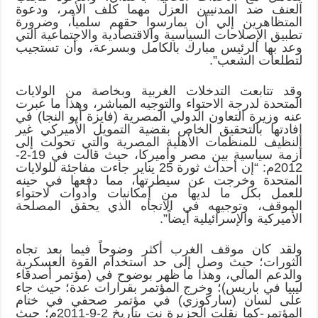
العنف ضد المدنيين العزل مهما كلف الأمر، ودعوة
المتظاهرين إلي أن يمارسوا حقهم سلمياً، وضرورة
تطبيق الإصلاحات السياسية والاقتصادية والاجتماعية التي
وعد بها الرئيس مبارك بالكامل وبسرعة، وأن تستجيب
لتطلعات الشعب”.
وقد تتابعت التدخلات الغربية وبخاصة من الولايات
المتحدة لدرجة الاحتواء والتوجيه المباشر، وهذا ما عبرت
عنه وزيرة التعاون الدولي المصرية (فايزة أبو النجا) في
إفادتها بالتحقيق الخاص بقضية التمويل الأميركي غير
النظيف للمنظمات الأهلية المصرية والتي تحولت إلى
أزمة سياسية بين مصر وأميركا، حيث قالت في 19-2-
2012م: “إن أحداث ثورة 25 يناير جاءت مفاجئة للولايات
المتحدة وخرجت عن سيطرتها، مما دفعها في حينه
للعمل بكل ما لديها من إمكانيات وأدوات لاحتواء
الموقف، وتوجيهه في الاتجاه الذي يحقق المصلحة
الأميركية والإسرائيلية أيضاً”.
ولقد كان موقف الغرب أكثر وضوحاً فيما بعد تجاه
الثورات؛ حيث وصل إلى حد استخدام القوة العسكرية
والدعم المالي، وهذا ما ظهر بوضوح في (مؤتمر أصدقاء
ليبيا في باريس)؛ وخرج المؤتمر بقرارات عدة؛ حيث جاء
على لسان (ساركوزي) في مؤتمر صحفي في ختام
المؤتمر-كما نقلت الجزيرة نت بتاريخ 2-9-2011م؛ حيث