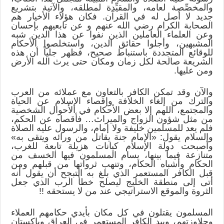
والمخصِّصة لعامه، والمقيِّدة لمطلقه، والآتية بتشريع
جديد لا أصل له في القرآن. فكان هؤلاء الأخيار هم
الصحابة الكرام رضي الله عنهم و عن تابعيهم بإحسان
وعن العلماء العاملين الذين نفوا عن هذا الدين شبه
المشبهين، وأجلوا حقائق الدين، واستخلصوا الأحكام
للوقائع المتجددة باستنباط صحيح، فظهر جلياً أن هذه
الشريعة صالحة لكل زمان ومكان حتى يرث الله الأرض
ومن عليها.
والآن وقد تمكن الكافر بالتعاون مع عملائه من العرب
والترك من إلغاء الخلافة وإقصاء الإسلام عن الحياة
والمجتمع، اللهم إلا بعض الأحكام في الأحوال الشخصية
من مثل شؤون الزواج والميراث… فأقصاه عن الحكم،
فلم يعد للمسلمين خليفة ولا إمام، والرسول عليه الصلاة
والسلام يقول: «الإمام جنة يقاتل من ورائه ويتقى به»
وأصبحت دولة الإسلام كيانات هزيلة تابعة للغرب،
متنازعة فيما بينها، يسام المسلمون فيها الخسف من
الحكام وأشباه الحكام، وتنهب ثرواتها من قبلهم ومن
قبل الكافر المستعمر الذي بلغ به التبجح أن يقول أنه
أتى إلى منطقة الخليج ليصلح خطأ الرب الذي جعل
الثروة والموقع الاستراتيجي عند من لا يستحقه !!
المسلمون يقتلون في كل مكان بأيدي حكامهم العملاء
وجلاوزتهم، وبيد الكافر المستعمر في العراق وباكستان