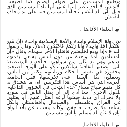
وتطبيع المسلمين على قبوله؛ ليصبح كما أصبحت
الأندلس لا أحد ينظر إليها على أنها بلد المسلمين الذي
حول إلى بلد للكفار بإفناء المسلمين فيه على يد محاكم
التفتيش.
أيها العلماء الأفاضل:
إن دولة الإسلام واحدة والأمة الإسلامية واحدة (إِنَّ هَذِهِ
أُمَّتُكُمْ أُمَّةً وَاحِدَةً وَأَنَا رَبُّكُمْ فَاعْبُدُونِ (92)). وقال رسول
الله e «إذا بويع لخليفتين فاقتلوا الآخر منهما», وقال «إن
المسلمين أمة واحدة من دون الناس يسعى بذمتهم
أدناهم وهم يد على من سواهم» فالحدود المصطنعة
التي وضعتها اتفاقية سايكس بيكو على الورق أصبحت
محفورة في نفوس الحكام وزبانيتهم وكثير من الناس،
ويعملون بكل السبل على تكريسها، فمن الجامعة
العربية التي هي أساس هذا التكريس إلى ما يتشدق به
كل منهم صباح مساء “عدم التدخل في الشؤون الداخلية
للدول الأخرى” مما أدى إلى أن يقتل الناس في سوريا
ولا تحرك أي دولة جيشها لرفع القتل عنهم، أو يقتلون
في العراق وفلسطين والصومال وأفغانستان والكل
يشاهد ولا يطرف له جفن، وكأنه يتحدث عن بلاد الواق
واق لا عن بلد مسلم وأناس مسلمين.
أيها العلماء الأفاضل: