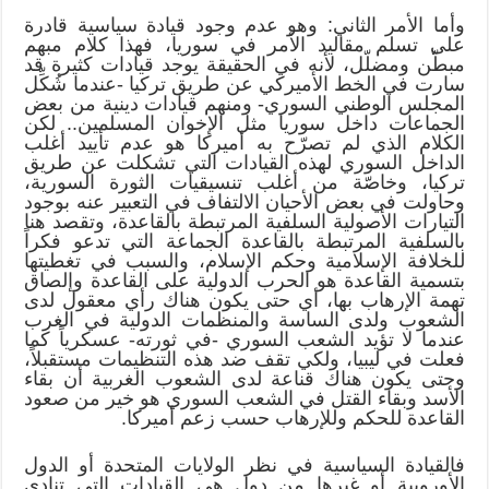
وأما الأمر الثاني: وهو عدم وجود قيادة سياسية قادرة
على تسلم مقاليد الأمر في سوريا، فهذا كلام مبهم
مبطّن ومضلّل، لأنه في الحقيقة يوجد قيادات كثيرة قد
سارت في الخط الأميركي عن طريق تركيا -عندما شُكِّل
المجلس الوطني السوري- ومنهم قيادات دينية من بعض
الجماعات داخل سوريا مثل الإخوان المسلمين.. لكن
الكلام الذي لم تصرّح به أميركا هو عدم تأييد أغلب
الداخل السوري لهذه القيادات التي تشكلت عن طريق
تركيا، وخاصّة من أغلب تنسيقيات الثورة السورية،
وحاولت في بعض الأحيان الالتفاف في التعبير عنه بوجود
التيارات الأصولية السلفية المرتبطة بالقاعدة، وتقصد هنا
بالسلفية المرتبطة بالقاعدة الجماعة التي تدعو فكراً
للخلافة الإسلامية وحكم الإسلام، والسبب في تغطيتها
بتسمية القاعدة هو الحرب الدولية على القاعدة وإلصاق
تهمة الإرهاب بها، أي حتى يكون هناك رأي معقول لدى
الشعوب ولدى الساسة والمنظمات الدولية في الغرب
عندما لا تؤيد الشعب السوري -في ثورته- عسكرياً كما
فعلت في ليبيا، ولكي تقف ضد هذه التنظيمات مستقبلاً،
وحتى يكون هناك قناعة لدى الشعوب الغربية أن بقاء
الأسد وبقاء القتل في الشعب السوري هو خير من صعود
القاعدة للحكم وللإرهاب حسب زعم أميركا.
فالقيادة السياسية في نظر الولايات المتحدة أو الدول
الأوروبية أو غيرها من دول هي القيادات التي تنادي