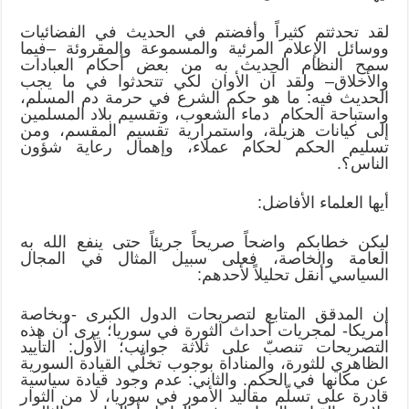
لقد تحدثتم كثيراً وأفضتم في الحديث في الفضائيات
ووسائل الإعلام المرئية والمسموعة والمقروئة –فيما
سمح النظام الحديث به من بعض أحكام العبادات
والأخلاق– ولقد آن الأوان لكي تتحدثوا في ما يجب
الحديث فيه: ما هو حكم الشرع في حرمة دم المسلم،
واستباحة الحكام دماء الشعوب، وتقسيم بلاد المسلمين
إلى كيانات هزيلة، واستمرارية تقسيم المقسم، ومن
تسليم الحكم لحكام عملاء، وإهمال رعاية شؤون
الناس؟.
أيها العلماء الأفاضل:
ليكن خطابكم واضحاً صريحاً جريئاً حتى ينفع الله به
العامة والخاصة، فعلى سبيل المثال في المجال
السياسي أنقل تحليلاً لأحدهم:
إن المدقق المتابع لتصريحات الدول الكبرى -وبخاصة
أمريكا- لمجريات أحداث الثورة في سوريا؛ يرى أن هذه
التصريحات تنصبّ على ثلاثة جوانب؛ الأول: التأييد
الظاهري للثورة، والمناداة بوجوب تخلّي القيادة السورية
عن مكانها في الحكم. والثاني: عدم وجود قيادة سياسية
قادرة على تسلّم مقاليد الأمور في سوريا، لا من الثوار