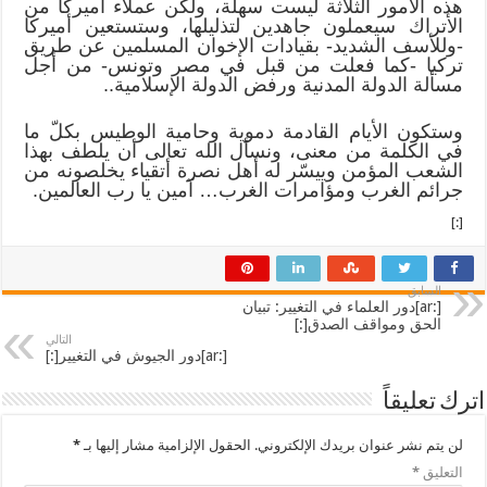
هذه الأمور الثلاثة ليست سهلة، ولكن عملاء أميركا من
الأتراك سيعملون جاهدين لتذليلها، وستستعين أميركا
-وللأسف الشديد- بقيادات الإخوان المسلمين عن طريق
تركيا -كما فعلت من قبل في مصر وتونس- من أجل
مسألة الدولة المدنية ورفض الدولة الإسلامية..
وستكون الأيام القادمة دموية وحامية الوطيس بكلّ ما
في الكلمة من معنى، ونسأل الله تعالى أن يلطف بهذا
الشعب المؤمن وييسّر له أهل نصرة أتقياء يخلصونه من
جرائم الغرب ومؤامرات الغرب… آمين يا رب العالمين.
[:]
السابق
[:ar]دور العلماء في التغيير: تبيان
الحق ومواقف الصدق[:]
التالي
[:ar]دور الجيوش في التغيير[:]
اترك تعليقاً
لن يتم نشر عنوان بريدك الإلكتروني.
الحقول الإلزامية مشار إليها بـ
*
التعليق
*