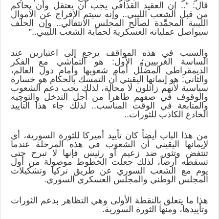
قال: “.. إن العقيد القذافي يجب أن يعتقل وأن يحاكم
من قبل الشعب الليبي.. وإنه سيتم الإفراج عن الأموال
الليبية المجمَّدة لصالح المجلس الانتقالي.. وإن الحلف
سيواصل عملياته العسكرية لحماية الشعب الليبي..”
والسبب في هذه المواقف يرجع إلى اعتبارين عند
الساسة الغربيين؛ الأول: هو التماشي مع الفكر
الديمقراطي المضلِّل أمام شعوبها وأمام دول العالم،
والثاني: هو إيمانها اليقيني أن التمسك بالحكام هو خسارة
سياسية لأنهم زائلون لا محالة، لذلك يجب دعم الشعوب
والوقوف في صفهم ظاهراً من أجل التدخل والتوجيه
والمتابعة في الوقت المناسب.. لذلك جاء هذا التأييد
الخادع الكاذب للثورات..
من هذا الباب أيضاً كان تأييد أميركا للثورة السورية، أي
لإيمانها اليقيني أن الشعوب في هذه المرحلة عندما
تنتفض وتثور ضد زعيم أو رئيس فإنها لا تبرح حتى
تسقطه أرضاً، لذلك جعلت الخطوط موصولة من أول
يوم مع الشعب السوري عن طريق تركيا وتشكيلات
المجلس الوطني والمجلس العسكري السوري.
هذا ما يتعلق بالنقطة الأولى وهي التظاهر بدعم الثورات
وتأييدها، ومنها الثورة السورية.