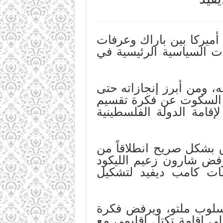
يركا بين باراك وعرفات
رات السياسية الرئيسية في
قه، ومن أبرز إنجازاته حتى
أو السكوت عن فكرة تقسيم
إقامة الدولة الفلسطينية
اق بشكل صريح انطلاقاً من
رفض شارون زعيم الليكود
ت كامب ديفيد لتشكيل
بأسلوب ملتو، ويرفض فكرة
لى إقامة تكتل إقليمي مع