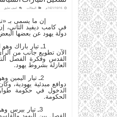
1421/10/16م
المقالات
اضف تعليق
إن ما يسمى بـ «تفاهمات
في كامب ديفيد الثاني، إن 
دولة يهود عن بعضها البع
1ـ تيار باراك وهو
الآن تطويع جانب من الرأي
القدس وفكرة الفصل التام 
العازلة بشروط يهود.
2ـ تيار اليمين 
دوافع مبدئية يهودية، وك
الدخول في حكومة طوار
الحكومة.
3ـ تيار بيرس و
الفصل بين اليهود والفلسط