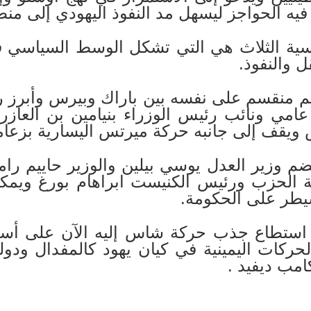
 فيه الحواجز ليسهل مد النفوذ اليهودي إلى م
لثلاث هي التي تشكل الوسط السياسي في د
ل والنفوذ.
سم على نفسه بين باراك وبيرس وأبرز رج
امي ونائب رئيس الوزراء بنيامين بن العازر 
ش ويقف إلى جانبه حركة ميرتس اليسارية بزعا
ير العدل يوسي بيلين والوزير حاييم رامون
 الحزب ورئيس الكنيست ابراهام بورغ وي
و سيطر على الحكومة.
طاع جذب حركة شاس إليه الآن على أس
لحركات اليمينية في كيان يهود كالمفدال ودولة
مب ديفيد .