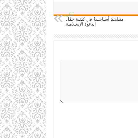
التالي
مفـاهيمُ أسـاسـيةٌ في كيفية حَمْل
الدعوة الإسـلامية