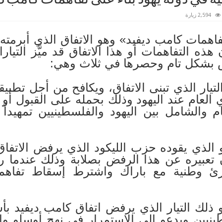
2,594 زيارة
 كامب ديفيد» وهو الاتفاق الذي أبرمته أم
هذه التفاهمات أو هذا الاتفاق قد ميَّز التيا
ض بشكل تام وحصرها في ثلاث وهي:
 التيار الذي تبنى الاتفاق، ويكافح من أجل تطبي
 العام عند اليهود وذلك بحمله على القبول 
والشامل بين اليهود والفلسطينيين تمهيداً ل
وهو الذي يقوده حزب الليكود الذي يرفض الاتف
ان تعبيره عن هذا الرفض بصلابة وذلك عندما 
ئ وطنية مع باراك واشترط إسقاط تفاهما
هو ذلك التيار الذي يرفض اتفاق كامب ديفيد 
ينيين ويدعو إلى الاستمرار في نهج أوسلو وإ