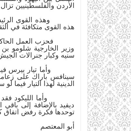
الأردن والفلسطينيين تزال
وهذه القوى الرئيسية ا
هذه القوى متكافئة في الثق
فحزب العمل الحاكم منق
وزير الخارجية شلومو بن ع
سنيه وكبار جنرالات الجي
وأما تيار بيرس فيضم وز
سينافس باراك على زعامة
الدينية لهذا التيار فيما ل
وأما الليكود فقد است
ديفيد بالإضافة إلى باقي ا
توحدها فكرة رفض اتفاق كا
أبو المعتصم