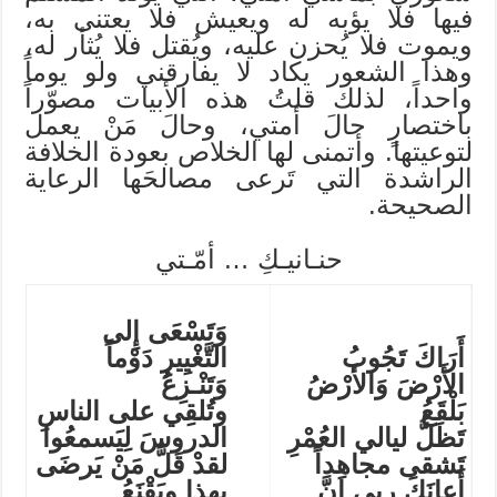
فيها فلا يؤبه له ويعيش فلا يعتنى به،
ويموت فلا يُحزن عليه، ويُقتل فلا يُثأر له،
وهذا الشعور يكاد لا يفارقني ولو يوماً
واحداً، لذلك قلتُ هذه الأبيات مصوّراً
باختصارٍ حالَ أمتي، وحالَ مَنْ يعمل
لتوعيتها. وأتمنى لها الخلاص بعودة الخلافة
الراشدة التي تَرعى مصالحَها الرعاية
الصحيحة.
حنـانيـكِ … أمّـتي
وَتَسْعَى إِلى
أَرَاكَ تَجُوبُ
التَّغْيِيرِ دَوْماً
الأَرْضَ وَالأَرْضُ
وَتَنْـزِعُ
بَلْقَعُ
وتُلقِي على الناسِ
تَظَلُّ ليالي العُمْرِ
الدروسَ لِيَسمعُوا
تَشقى مجاهِداً
لقدْ قَلَّ مَنْ يَرضَى
أَعانَكَ ربي إنَّ
بهذا ويَقْنَعُ