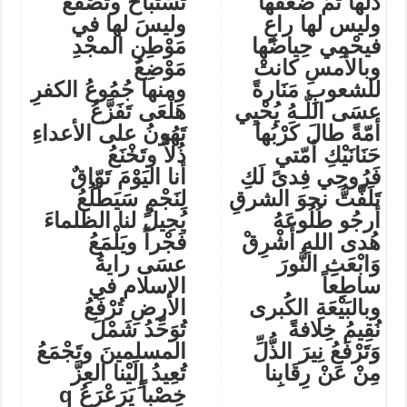
ذُلَّها ثُمَّ ضَعفَها
تُسْتَبَاحُ وتُصْفَعُ
وليس لها راعٍٍ
وليسَ لها في
فيحْمِي حِياضَها
مَوْطِنِ المجْدِ
وبالأمسِ كانتْ
مَوْضِعُ
للشعوبِ مَنَارةً
ومنها جُمُوعُ الكفرِ
عسَى اللّـهُ يُحْيِي
هَلْعَى تَفَزَّعُ
أمّةً طالَ كَرْبُها
تَهُونُ على الأعداءِ
حَنَانَيْكِ أمّتي
ذُلاًّ وتَخْنَعُ
فَرُوحِي فِدىً لَكِ
أنا اليَوْمَ تَوّاقٌ
تَلَفَّتُّ نحوَ الشرقِ
لِنَجْمٍ سَيَطْلُعُ
أرجُو طُلُوعَهُ
يُحِيلُ لنا الظلماءَ
هُدى اللهِ أَشْرِقْ
فَجْراً ويَلْمَعُ
وَابْعَثِِ النُّورَ
عسَى رايةُ
ساطِعاً
الإسلام في
وبالبَيْعَةِ الكُبرى
الأرضِ تُرْفَعُ
نُقِيمُ خِلافةً
تُوَحِّدُ شَمْلَ
وَتَرْفَعُ نِيرَ الذُّلِّ
المسلمينَ وتَجْمَعُ
مِنْ عَنْ رِقَابِنا
تُعِيدُ إِلَيْنا العِزَّ
خِصْباً يَرَعْرَعُ
q