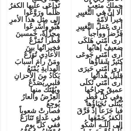
حِملكَ متعِبٌ
تَداعَى عليها الكفرُ
أَلا إنَّ في التَّغيِيرِ
ظُلْماً ورَوَّعُوا
خيراً لأُمّةٍ
إلى مِثل هذا الأمرِ
أَرى عَمَلَ التَّغيِيرِ
هُبُّو وأَسْرِعُوا
فَرْضاً وواجباً
مجزَّأَةً، خمسينَ
أَرى أمّتي هَلكَى
قُطْراً تُمَزَّعُ
ضعيفٌ إهابُها
فخيراتُها بينَ
أَرى أمّتي جَوعَى
الأعادِي تُوَزَّعُ
كثيرٌ شَقاؤُها
ومَنْ رامَ أسبابَ
أَرى أمّتي حَيرَى
الهدايةِ يُمْنَعُ
قليلٌ هُداتُها
يَكادُ مِنَ الأحزانِ
أَرى أمّتي ثَكلَى
قلبي يُصَدَّعُ
عميقٌ جِراحُها
ويُهْتَكُ منها
وفي كلِّ قُطرٍ
العِرْضُ والعارُ
يُبْتَلَى نُجَبَاؤُها
يُوجِعُ
فيا جَزَعاً إذْ فَرَّقَ
فصارتْ شعوباً
الكفرُ جَمْعَها
في عَداءٍٍ تَنَازَعُ
إلى اللّـهِ أشكُو
ففي كلِّ يومٍ