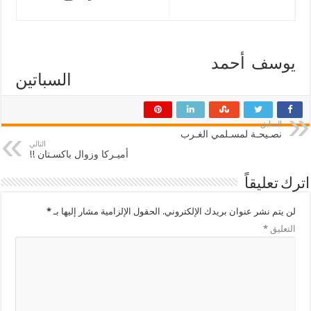
يوسف أحمد
السباتين
السابق
نصـيحـة لمسـلمي الغـرب
التالي
أميـركا وزوال باكسـتان !!
اترك تعليقاً
لن يتم نشر عنوان بريدك الإلكتروني.
الحقول الإلزامية مشار إليها بـ
*
التعليق
*