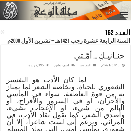
العدد 162
-
السنة الرابعة عشرة رجب 1421هـ – تشرين الأول 2000م
حنـانيـكِ … أمّـتي
1421/07/13م
المقالات
اضف تعليق
2,395 زيارة
لما كان الأدب هو التفسير
الشعوري للحياة، وبخاصة الشعر لما يمتاز
به من قوة العاطفة. سواء في المآسي
والأحزان، أو في السرور والأفراح، أو
التألم من شيء، أو الإعجاب بشيء،
وأصدق الشعر، كما يقول نقاد الأدب، في
المراثي. وبرغم أني لست شاعراً، إلا أن
شعوري بمآسي أمتي، التي يولد المسلم