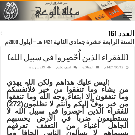
العدد 161
-
السنة الرابعة عشرة جمادى الثانية 1421 هـ – أيلول 2000م
(للفقراء الذين أُحْصِروا في سبيل الله)
1421/06/12م
المقالات
اضف تعليق
3,839 زيارة
(
ليس عليك هداهم ولكن الله يهدي
من يشاء وما تنفقوا من خير فلأنفسكم
وما تنفقون إلا ابتغاء وجه الله وما تنفقوا
من خير يوفَّ إليكم وأنتم لا تظلمون(272)
للفقراء الذين أحصروا في سبيل الله لا
يستطيعون ضرباً في الأرض يحسبهم
الجاهل أغنياء من التعفف تعرفهم
بسيماهم لا يسألون الناس إلحافا وما