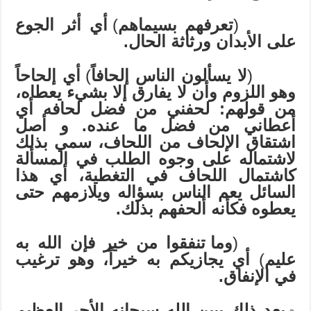
(
تعرفهم بسيماهم
)
أي أثر الجوع
على الأبدان ورثاثة الحال.
(
لا يسألون الناس إلحافاً
)
أي إلحاحاً
وهو اللزوم وأن لا يفارق إلا بشيء يعطاه،
من قولهم: لحفني من فضل لحافه أي
أعطاني من فضل ما عنده. و أصل
اشتقاق الإلحاف من اللحاف، سمي بذلك
لاشتماله على وجوه الطلب في المسألة
كاشتمال اللحاف في التغطية، أي هذا
السائل يعم الناس بسؤاله ويلازمهم حتى
يعطوه فكأنه ألحفهم بذلك.
(
وما تنفقوا من خير فإن الله به
عليم
)
أي يجازيكم به خيراً، وهو ترغيب
في الإنفاق.
بعد ذلك يبين الله سبحانه الأجر العظيم