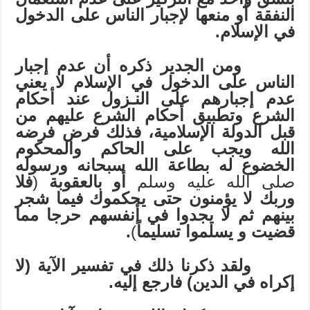
النفقة أو منعها لإجبار الناس على الدخول
في الإسلام.
ومن الجدير ذكره أن عدم إجبار
الناس على الدخول في الإسلام لا يعني
عدم إجبارهم على النـزول عند أحكام
الشرع وتطبيق أحكام الشرع عليهم من
قبل الدولة الإسلامية، فذلك فرض فرضه
الله ويجب على الحاكم والمحكوم
الخضوع له بطاعة الله سبحانه ورسوله
صلى الله عليه وسلم
أو بالعقوبة
(
فلا
وربك لا يؤمنون حتى يحكموك فيما شجر
بينهم ثم لا يجدوا في أنفسهم حرجا مما
قضيت و يسلموا تسليماً
)
.
ولقد ذكرنا ذلك في تفسير الآية (لا
إكراه في الدين) فارجع إليه.