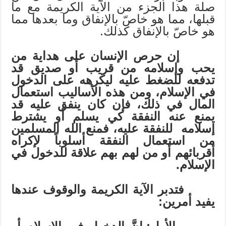
صلة هذا الجزء من الآية الكريمة مع ما
قبلها، مما هو خاصّ بالإنفاق وما بعدها مما
هو خاصّ بالإنفاق كذلك.
إن حرص الإنسان على هداية من
يحب وإسلامه من قريب أو صديق قد
تدفعه للضغط عليه ليكرهه على الدخول
في الإسلام، ومن هذه الأساليب استعمال
المال في ذلك، فإن كان ينفق عليه قد
يمنع عنه النفقة كي يسلم أو يشترط
إسلامه للنفقة عليه، فمنع الله المسلمين
من استعمال النفقة أسلوباً لإكراه
أقربائهم أو من لهم بهم علاقة للدخول في
الإسلام.
فتدبر الآية الكريمة والوقوف عندها
يفيد أمرين: