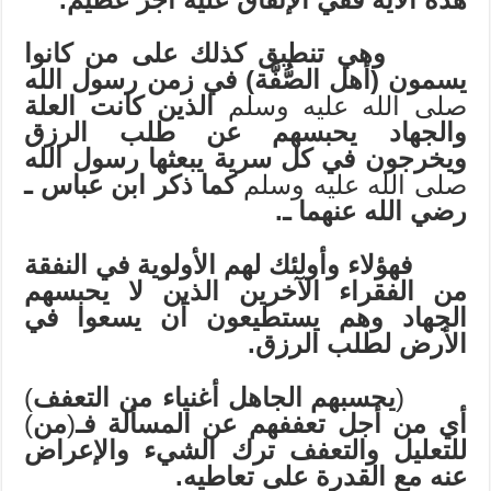
وهي تنطبق كذلك على من كانوا
يسمون (أهل الصُّفَّة) في زمن رسول الله
صلى الله عليه وسلم
الذين كانت العلة
والجهاد يحبسهم عن طلب الرزق
ويخرجون في كل سرية يبعثها رسول الله
صلى الله عليه وسلم
كما ذكر ابن عباس ـ
رضي الله عنهما ـ.
فهؤلاء وأولئك لهم الأولوية في النفقة
من الفقراء الآخرين الذين لا يحبسهم
الجهاد وهم يستطيعون أن يسعوا في
الأرض لطلب الرزق.
(
يحسبهم الجاهل أغنياء من التعفف
)
أي من أجل تعففهم عن المسألة فـ
(
من
)
للتعليل والتعفف ترك الشيء والإعراض
عنه مع القدرة على تعاطيه.