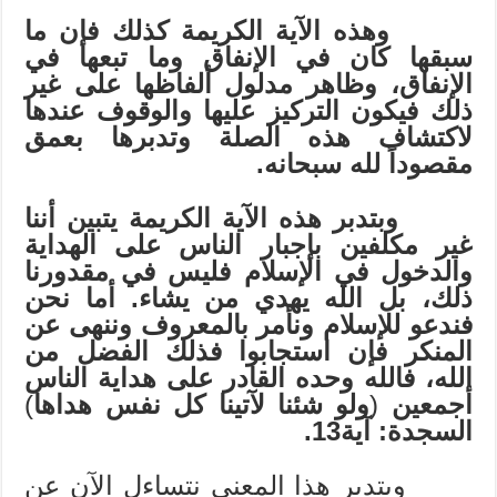
وهذه الآية الكريمة كذلك فإن ما
سبقها كان في الإنفاق وما تبعها في
الإنفاق، وظاهر مدلول ألفاظها على غير
ذلك فيكون التركيز عليها والوقوف عندها
لاكتشاف هذه الصلة وتدبرها بعمق
مقصوداً لله سبحانه.
وبتدبر هذه الآية الكريمة يتبين أننا
غير مكلفين بإجبار الناس على الهداية
والدخول في الإسلام فليس في مقدورنا
ذلك، بل الله يهدي من يشاء. أما نحن
فندعو للإسلام ونأمر بالمعروف وننهى عن
المنكر فإن استجابوا فذلك الفضل من
الله، فالله وحده القادر على هداية الناس
أجمعين
(
ولو شئنا لآتينا كل نفس هداها
)
السجدة: آية13.
وبتدبر هذا المعنى نتساءل الآن عن