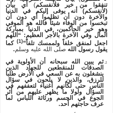
تنفقوا من خير فلأنفسكم
)
أي بيان
(لأنفسكم) أنه يوفى إليكم في الدنيا
والآخرة دون أن تظلموا أي دون أن
تبخسوا من الوفاء شيئاً فالله هو الموفي
وهو خير الحاكمين، في الدنيا بمباركة
المال وفي الآخرة بالأجر العظيم: “اللهم
(1)
اجعل لمنفق خلفاً ولممسك تلفاً”
كما
يقول رسول الله
صلى الله عليه وسلم
.
ثم يبين الله سبحانه أن الأولوية في
الصدقات للمنقطعين للجهاد الذين
ينشغلون به عن السعي في الأرض طلبا
للرزق، والذين لا يلحون في سؤال
الناس حتى لكأنهم أغنياء لتعففهم في
السؤال ولولا ما يظهر عليهم من أثر
الجوع في الجسم ورثاثة اللباس لما
عرف حاجتهم أحد.