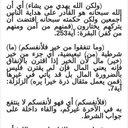
(
ولكن الله يهدي من يشاء
)
أي أن
الله سبحانه هو القادر على هداية الناس
أجمعين ولكن حكمته سبحانه اقتضت أن
يتركهم يختارون
(
فمنهم من آمن ومنهم
من كفر
)
البقرة: آية253.
(
وما تنفقوا من خير فلأنفسكم
) (
ما
)
شرطية
(
من
)
تبعيضية، أي جزء من خير
(
خير
)
مال لأن الخير إذا اقترن بالإنفاق
فإنه يعني المال فإن لم يقترن فليس
بالضرورة المال بل قد يأتي في غيرها
(
فمن يعمل مثقال ذرة خيرا يره
)
الزلزلة:
آية7.
(
فلأنفسكم
)
أي فهو لأنفسكم لا ينتفع
به في الآخرة غيركم، والفاء داخلة على
جواب الشرط.