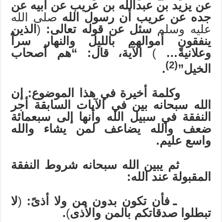
عن يزيد بن عبدالله بن عريب عن أبيه عن
جده عن عريب أن رسول الله
صلى الله
عليه وسلم
سئل عن قوله تعالى:
(
الذين
ينفقون أموالهم بالليل والنهار سراً
وعلانيةً…
)
الآية، قال: “هم أصحاب
(2)
الخيل”
.
وكلمة أخيرة في هذا الموضوع: إن
الله سبحانه بين في الآيات السابقة أجر
النفقة في سبيل الله وأنها إلى سبعمائة
ضعف والله يضاعف لمن يشاء والله
واسع عليم.
ثم يبين الله سبحانه شروط النفقة
المقبولة عند الله:
ـ
فأن تكون بدون من ولا أذىً:
(
لا
تبطلوا صدقاتكم بالمن والأذى
)
.