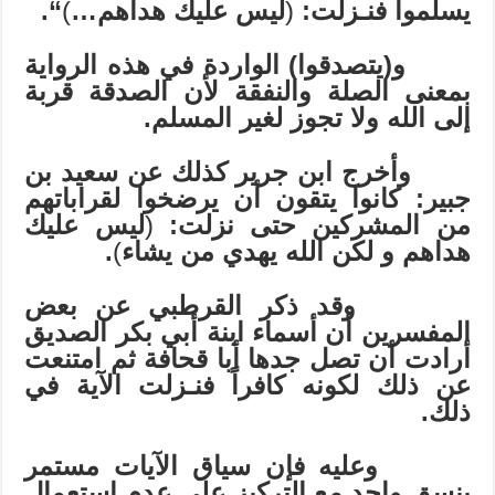
يسلموا فنـزلت:
(
ليس عليك هداهم…
)
“.
و(يتصدقوا) الواردة في هذه الرواية
بمعنى الصلة والنفقة لأن الصدقة قربة
إلى الله ولا تجوز لغير المسلم.
وأخرج ابن جرير كذلك عن سعيد بن
جبير: كانوا يتقون أن يرضخوا لقراباتهم
من المشركين حتى نزلت:
(
ليس عليك
هداهم و لكن الله يهدي من يشاء
)
.
وقد ذكر القرطبي عن بعض
المفسرين أن أسماء ابنة أبي بكر الصديق
أرادت أن تصل جدها أبا قحافة ثم امتنعت
عن ذلك لكونه كافراً فنـزلت الآية في
ذلك.
وعليه فإن سياق الآيات مستمر
بنسق واحد مع التركيز على عدم استعمال