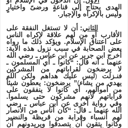
الأول
: إنَّ الدخول في الإسلام أو
الهدى يحتاج إلى قناعةٍ ورضىً واختيارٍ
وليس بالإكراه والإجبار.
الثاني
: أن لا تستغل النفقة على
الأقارب أو من لهم علاقة لإكراه الناس
على اعتناق الإسلام. ويؤكد ذلك ما رواه
بعض الصحابة في سبب نزول هذه الآية:
أخرج ابن جرير عن ابن عباس ـ رضي الله
عنهما ـ أنه قال: “كانوا ـ أي المسلمون ـ
لا يرضخون لقراباتهم من المشركين
فنـزلت
(
ليس عليك هداهم ولكن الله
يهدي من يشاء
)
” يرضخون: يعطون شيئاً
من أموالهم، أي كانوا لا ينفقون على
قراباتهم لأنهم مشركون حتى يسلموا.
وفي رواية أخرى عن ابن عباس ـ رضي
الله عنهما ـ قال: “كان أناس من الأنصار
لهم أنسباء وقرابة من قريظة والنضير
وكانوا يتقون أن يتصدقوا ويريدونهم أن