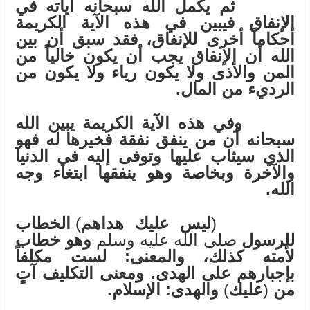
ثم يكمل الله سبحانه آياته في
الإنفاق فيبين في هذه الآية الكريمة
أحكاماً أخرى للإنفاق، فقد سبق أن بين
الله أن الإنفاق يجب أن يكون خالياً من
المن والأذى ولا يكون رياء ولا يكون من
الرديء من المال.
وفي هذه الآية الكريمة يبين الله
سبحانه أن من ينفق نفقة فخيرها له فهو
الذي سيثاب عليها وتوفى إليه في الدنيا
والآخرة وبخاصة وهو ينفقها ابتغاء وجه
الله.
(
ليس عليك هداهم
)
الخطاب
للرسول
صلى الله عليه وسلم
وهو خطاب
لأمته كذلك، والمعنى: لست مكلفاً
بإجبارهم على الهدى. ومعنى التكليف آتٍ
من
(
عليك
)
والهدى: الإسلام.