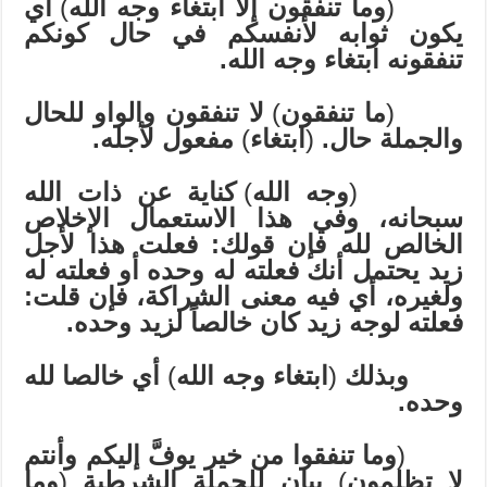
(
وما تنفقون إلا ابتغاء وجه الله
)
أي
يكون ثوابه لأنفسكم في حال كونكم
تنفقونه ابتغاء وجه الله.
(
ما تنفقون
)
لا تنفقون والواو للحال
والجملة حال.
(
ابتغاء
)
مفعول لأجله.
(
وجه الله
)
كناية عن ذات الله
سبحانه، وفي هذا الاستعمال الإخلاص
الخالص لله فإن قولك: فعلت هذا لأجل
زيد يحتمل أنك فعلته له وحده أو فعلته له
ولغيره، أي فيه معنى الشراكة، فإن قلت:
فعلته لوجه زيد كان خالصاً لزيد وحده.
وبذلك
(
ابتغاء وجه الله
)
أي خالصا لله
وحده.
(
وما تنفقوا من خير يوفَّ إليكم وأنتم
لا تظلمون
)
بيان للجملة الشرطية
(
وما