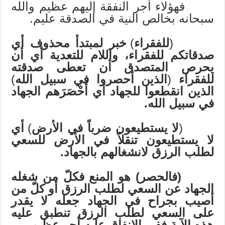
فهؤلاء أجر النفقة إليهم عظيم والله
سبحانه بخالص النية في الصدقة عليم.
(
للفقراء
)
خبر لمبتدأ محذوف أي
صدقاتكم للفقراء، واللام للتعدية أي أن
يحرص المتصدق أن تعطى صدقته
للفقراء
(
الذين أحصروا في سبيل الله
)
الذين انقطعوا للجهاد أي أَحْصَرَهم الجهاد
في سبيل الله.
(
لا يستطيعون ضرباً في الأرض
)
أي
لا يستطيعون تنقلاً في الأرض للسعي
لطلب الرزق لانشغالهم بالجهاد.
(فالحصر) هو المنع فكلّ من شغله
الجهاد عن السعي لطلب الرزق أو كلّ من
أصيب بجراح في الجهاد جعله لا يقدر
على السعي لطلب الرزق تنطبق عليه
هذه الآية ففي الإنفاق عليه أجر عظيم.