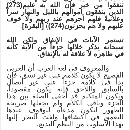
تنفقوا من خير فإن الله به عليم(273)
الذين ينفقون أموالهم بالليل والنهار سراً
وعلانيةً فلهم أجرهم عند ربهم ولا خوف
عليهم ولا هم يحزنون(274)
)
[البقرة]
.
تستمر الآيات في الإنفاق ولكن الله
سبحانه يذكر خلالها جزءاً من الآية كأنه
في ظاهره لا علاقة له بالإنفاق.
والمعروف في لغة العرب أن العربي
الفصيح لا يكون كلامه على غير نسق، فإن
بدأ في كلامه جزءاً على غير اتصال
بالسابق واللاحق فإنه يكون مقصوداً،
ويكون المتكلم قد أخفى الصلة بين هذا
الجزء وباقي الكلام ولم يجعلها صريحة
الظهور لتكون مدعاة للوقوف عندها
للتعمق في اكتشافها ولفت النظر إليها
بهذا الأسلوب من النظم البديع.