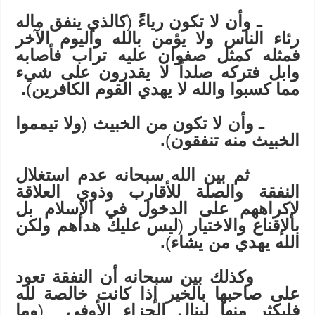
ـ
وأن لا تكون رياءً
(
كالذي ينفق ماله
رئاء الناس ولا يؤمن بالله واليوم الآخر
فمثله كمثل صفوان عليه تراب فأصابه
وابل فتركه صلداً لا يقدرون على شيء
مما كسبوا والله لا يهدي القوم الكافرين
)
.
ـ
وأن لا تكون من الخبيث
(
ولا تيمموا
الخبيث منه تنفقون
)
.
ثم بين الله سبحانه عدم استغلال
النفقة والصلة للأقارب وذوي العلاقة
لإكراههم على الدخول في الإسلام بل
بالإقناع والاختيار
(
ليس عليك هداهم ولكن
الله يهدي من يشاء
)
.
وكذلك بين سبحانه أن النفقة تعود
على صاحبها بالخير إذا كانت خالصة لله
فليكثر منها لينال الجزاء الأوفى
(
وما