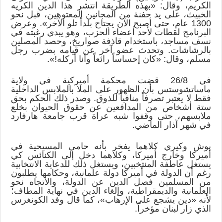
الكريم، وقال: «بهذه الطريقة انتشر هذا الدين الكريه
الخبيث، على يد حفنة من المجانين المعتوهين، قبل نحو
1300 عام، حتى أصبح الآن يجتاح بلداً تلو الآخر». وعرض
البرنامج لقطات لأحد أعضاء الحزب، وهو يبدي رغبته في
نسف مساجد، باستخدام قاذفة صواريخ، وحصد المصلين
بالرشاشات. وتحدث عضو آخر عن قيامه بضرب رجل
مسلم، وقال: «كان إحساساً رائعاً وأنا أركله!».
في 26/8 قضت محكمة أميركية في ولاية
ماساتشوستس بأن الظهور على الملأ بالملابس الداخلية
فقط لا يعتبر تصرفاً منافياً للذوق. وصدر ذلك الحكم بحق
ستة أشخاص من المدافعين عن حقوق الحيوان بخلع
ملابسهم، حتى وقفوا شبه عراة قرب جامعة هارفارد
في شهر آذار الماضي.
بوش وكيري كلاهما يفخر بأنه حامي المسيحية في
أميركا وخارج أميركا، وكلاهما دخل إلى الكنائس كي
يستغل عاطفة المنتخبين، ويستغل ذلك للدعاية الانتخابية
رغم أن الدولة في أميركا دولة علمانية، وحكامها يطلبون
من المسلمين فصل الدين عن الدولة، والاتجاه نحو
العلمانية والديمقراطية، وإلغاء الدين في نهاية المطاف؛
لأنه «دين يشجع على الإرهاب»، كما قال وفد الكونغرس
الذي زار لبنان مؤخراً.