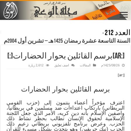
العدد 212
-
السنة التاسعة عشرة رمضان 1425هـ – تشرين أول 2004م
[:ar]برسم القائلين بحوار الحضارات[:]
1425/08/26م
المقالات
اضف تعليق
2,612 زيارة
[:ar]
برسم القائلين بحوار الحضارات
اعترف مؤخراً أعضاء ينتمون إلى (حزب القومي
البريطاني) بارتكاب اعتداءات ضد مسلمين في بريطانيا،
واصفين الإسلام بأنه دين كريه، الأمر الذي جعل اللجنة
الإسلامية لحقوق الإنسان تطالب بحظر نشاط ذلك
الحزب. وعرض برنامج تلفزيوني بريطاني زعيم ذلك
الحزب (نيك جريفين) وهو يتحدث بشكل مسيء للقرآن