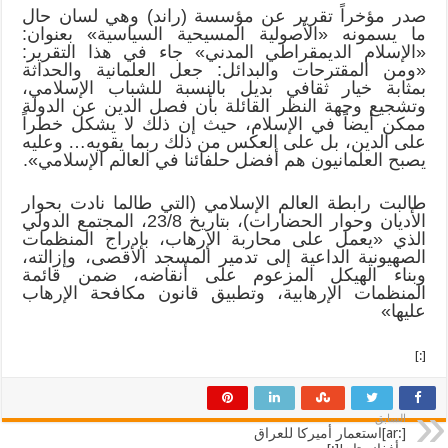
صدر مؤخراً تقرير عن مؤسسة (راند) وهي لسان حال
ما يسمونه «الأصولية المسيحية السياسية» بعنوان:
«الإسلام الديمقراطي المدني» جاء في هذا التقرير:
«ومن المقترحات والبدائل: جعل العلمانية والحداثة
بمثابة خيار ثقافي بديل بالنسبة للشباب الإسلامي،
وتشجيع وجهة النظر القائلة بأن فصل الدين عن الدولة
ممكن أيضاً في الإسلام، حيث إن ذلك لا يشكل خطراً
على الدين، بل على العكس من ذلك ربما يقويه… وعليه
يصبح العلمانيون هم أفضل حلفائنا في العالم الإسلامي».
طالبت رابطة العالم الإسلامي (التي طالما نادت بحوار
الأديان وحوار الحضارات)، بتاريخ 23/8، المجتمع الدولي
الذي «يعمل على محاربة الإرهاب، بإدراج المنظمات
الصهيونية الداعية إلى تدمير المسجد الأقصى، وإزالته،
وبناء الهيكل المزعوم على أنقاضه، ضمن قائمة
المنظمات الإرهابية، وتطبيق قانون مكافحة الإرهاب
عليها»
[:]
السابق
[:ar]استعمار أميركا للعراق