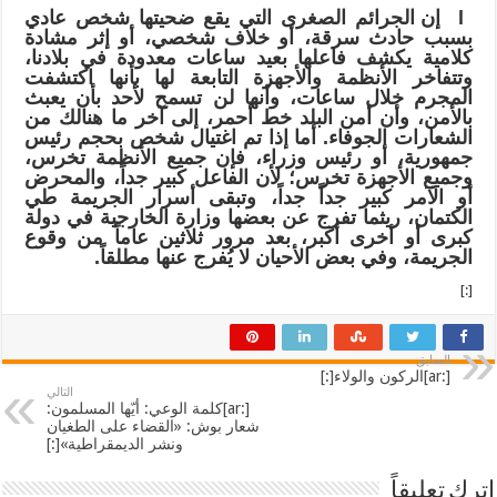
l
إن الجرائم الصغرى التي يقع ضحيتها شخص عادي
بسبب حادث سرقة، أو خلاف شخصي، أو إثر مشادة
كلامية يكشف فاعلها بعيد ساعات معدودة في بلادنا،
وتتفاخر الأنظمة والأجهزة التابعة لها بأنها اكتشفت
المجرم خلال ساعات، وأنها لن تسمح لأحد بأن يعبث
بالأمن، وأن أمن البلد خط أحمر، إلى آخر ما هنالك من
الشعارات الجوفاء. أما إذا تم اغتيال شخص
بحجم رئيس
جمهورية، أو رئيس وزراء، فإن جميع الأنظمة تخرس،
وجميع الأجهزة تخرس؛ لأن الفاعل كبير جداً، والمحرض
أو الآمر كبير جداً جداً، وتبقى أسرار
الجريمة
طي
الكتمان
،
ريثما
تفرج
عن
بعضها
وزارة
الخارجية
في
دولة
كبرى
أو
أخرى أكبر، بعد مرور ثلاثين عاماً من وقوع
الجريمة، وفي بعض الأحيان لا يُفرج عنها مطلقاً.
[:]
السابق
[:ar]الركون والولاء[:]
التالي
[:ar]كلمة الوعي: أيّها المسلمون:
شعار بوش: «القضاء على الطغيان
ونشر الديمقراطية»[:]
اترك تعليقاً