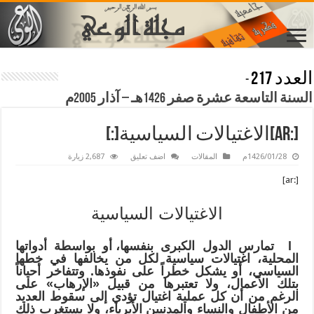
العدد 217
-
السنة التاسعة عشرة صفر 1426هـ – آذار 2005م
[:ar]الاغتيالات السياسية[:]
1426/01/28م
المقالات
اضف تعليق
2,687 زيارة
[:ar]
الاغتيالات السياسية
l
تمارس الدول الكبرى بنفسها
،
أو بواسطة أدواتها
المحلية
،
اغتيالات سياسية لكل من يخالفها في خطها
السياسي
،
أو يشكل خطراً على نفوذها
.
وتتفاخر أحياناً
بتلك الأعمال
،
ولا تعتبرها من قبيل «الإرهاب» على
الرغم من أن كل عملية اغتيال تؤدي إلى سقوط العديد
من الأطفال والنساء والمدنيين
الأبرياء
، ولا يستغرب ذلك