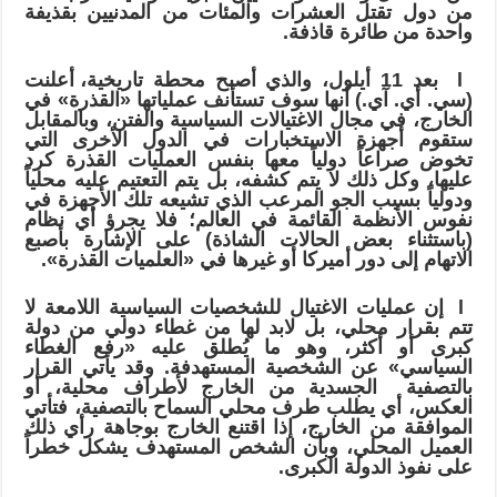
من دول تقتل العشرات والمئات من المدنيين بقذيفة
واحدة من طائرة قاذفة.
l
بعد 11 أيلول
،
والذي أصبح محطة تاريخية
،
أعلنت
(سي.
أ
ي.
آ
ي.) أنها سوف تستأنف عملياتها «القذرة» في
الخارج
،
في مجال الاغتيالات السياسية والفتن، وبالمقابل
ستقوم أجهزة الاستخبارات في الدول الأخرى التي
تخوض صراعاً دولياً معها بنفس العمليات القذرة كرد
عليها، وكل ذلك لا يتم كشفه
،
بل يتم التعتيم عليه محلياً
ودولياً بسبب الجو المرعب الذي تش
يع
ه تلك الأجهزة في
نفوس الأنظمة القائمة في العالم
؛
فلا يجرؤ أي نظام
(باستثناء بعض الحالات الشاذة) على الإشارة ب
أ
صبع
الاتهام إلى دور أميركا أو غيرها في «العلميات القذرة».
l
إن عمليات الاغتيال للشخصيات السياسية اللامعة لا
تتم بقرار محلي، بل لابد لها من غطاء دولي من دولة
كبرى أو أكثر
،
وهو ما يُطلق عليه «رفع الغطاء
السياسي» عن الشخصية المستهدفة. وقد يأتي القرار
بالتصفية
الجسدية من الخارج لأطراف محلية، أو
العكس، أي يطلب طرف محلي السماح بالتصفية،
فتأتي
الموافقة من الخارج
،
إذا اقتنع الخارج بوجاهة رأي ذلك
العميل المحلي
،
وبأن الشخص المستهدف يشكل خطراً
على نفوذ الدولة الكبرى.