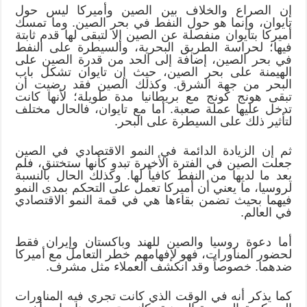
إن الصراع والخلاف بين الصين وأميركا ليس حول
تايوان، وإنما هو حول النفط في بحر الصين. وما تمسك
أميركا بتايوان منفصلة عن الصين إلا لتبقى لها قدم ثابتة
فيها؛ لحراسة الطريق البحرية، والسيطرة على النفط
في بحر الصين، إضافة إلى الحد من قدرة الصين على
الهيمنة على بحر الصين، حيث إن تايوان تشكل باب
البحر من جهة الشرق. وكذلك الصين فقد رضيت أن
تبقى هونج كونج مع بريطانيا مدة طويلة؛ لأنها كانت
تدخل عليها عملة صعبة. أما مع تايوان، فالحال مختلف
لتأثير ذلك على السيطرة على البحر.
ثم إن الزيادة الدائمة في النمو الاقتصادي في الصين
جعلت الصين في الفترة الأخيرة تبدو كأنها ستختنق، فلم
يعد ما لديها من النفط كافياً لها. وكذلك الحال بالنسبة
لروسيا، ما يعني أن أميركا تعمل على التحكم بمدى النمو
فيهما بحيث تضمن بقاءها هي في قمة النمو الاقتصادي
في العالم.
أما دعوة روسيا والصين للهند وباكستان وإيران فقط
لحضور المناورات، فهو لإفهامهم خطر التعامل مع أميركا
ضدهما. خصوصاً وقد انكشف العملاء مثل مشرف.
كما يذكر أنه في الوقت الذي كانت تجري فيه المناورات