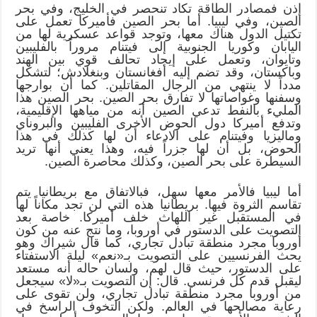
إذن فمصادر الطاقة تكاد تنحصر في الخليج، وفي بحر
الصين، وفي ليبيا. أما بحر الصين فأميركا تعمل على
تكتيل الدول هناك معها، وتوجد قواعد عسكرية لها من
اليابان وكوريا الجنوبية إلى فيتنام مروراً بالفليبين
وتايوان، وتعمل على إيجاد تحالف قوي بين الهند
وباكستان، وقد تضم إليه أفغانستان وبنغلادش؛ لتشكل
مدداً لا ينتهي من الرجال المقاتلين. كما أن بوارجها
وسفنها وغواصاتها لا تفارق بحر الصين. بحر الصين هذا
المليء بالنفط تدعي الصين أنه من مياهها الإقليمية،
وتدفع أميركا دول الحوض الأخرى الفليبين والبروناي
وماليزيا وفيتنام على الادعاء أن لها كذلك في هذا
الحوض، بل أن لها جزراً فيه، وهذا يعني أنها تريد
السيطرة على بحر الصين، وكذلك محاصرة الصين.
أما ليبيا فالأمر معها سهل، فبالاتفاق مع بريطانيا يتم
تقاسم الثروة فيها. بريطانيا هذه التي لن تجد مكاناً لها
في المستقبل غير اللهاث خلف أميركا. خاصة بعد
التصويت على الدستور في أوروبا، وما نتج عنه من كون
أوروبا مجرد منطقة تبادل تجاري، كما قال شيراك وهو
يحث الفرنسيين على التصويت بـ«نعم» ليلة الاستفتاء
على الدستور، حيث قال لهم، ولسان حاله أنه مستعد
ليقبل قدم كل فرنسي. قال: إن التصويت بـ«لا» سيجعل
من أوروبا مجرد منطقة تبادل تجاري، ولن تقوى على
رعاية مصالحها في العالم. ولكن التخوف الراسخ في