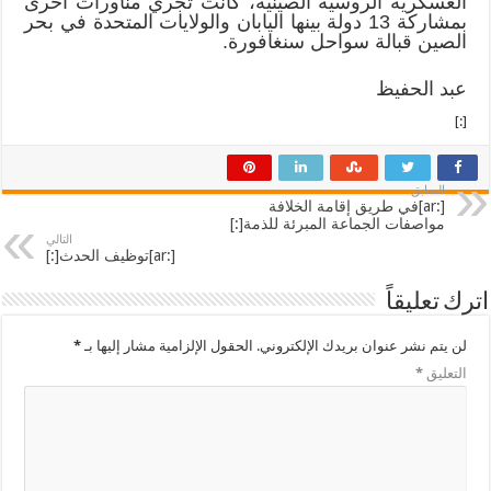
العسكرية الروسية الصينية، كانت تجري مناورات أخرى
بمشاركة 13 دولة بينها اليابان والولايات المتحدة في بحر
الصين قبالة سواحل سنغافورة.
عبد الحفيظ
[:]
السابق
[:ar]في طريق إقامة الخلافة
مواصفات الجماعة المبرئة للذمة[:]
التالي
[:ar]توظيف الحدث[:]
اترك تعليقاً
لن يتم نشر عنوان بريدك الإلكتروني.
الحقول الإلزامية مشار إليها بـ
*
التعليق
*