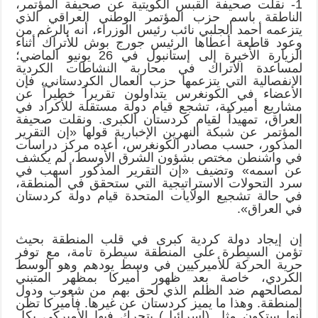
1- نقلت صحيفة القبس الكويتية عن صحيفة المؤتمر،
الناطقة باسم حزب المؤتمر الوطني العراقي الذي
يتزعمه أحمد الجلبي نائب رئيس الوزراء، أنه بالرغم من
وعود قاطعة أعطاها الرئيس جورج بوش للأتراك أثناء
الزيارة الأخيرة إلى إستانبول في 26 يونيو الماضي؛
لمساعدة الأتراك في محاربة النشاطات الكردية
الانفصالية التي يتزعمها حزب العمال الكردستاني، فإن
الأعضاء في الكونغرس يتداولون تقريراً خطيراً عن
مشاريع أميركية، تشجع قيام دولة مستقلة للأكراد في
العراق، تمهيداً لقيام كردستان الكبرى. ونقلت صحيفة
المؤتمر عن شبكة النهرين الإخبارية قولها «إن التقرير
المذكور، حسب مصادر الكونغرس، أعده مركز دراسات
في واشنطن مختص بشؤون الشرق الأوسط، لم يكشف
عن اسمه» وتضيف «إن التقرير المذكور أسهب في
سرد التحولات الاستراتيجية التي ستحقق في المنطقة،
في حالة تشجيع الولايات المتحدة قيام دولة كردستان
في العراق».
إن إيجاد دولة كردية كبرى في قلب المنطقة بحيث
تؤمن السيطرة على المنطقة سيطرة تامة، مع توفر
حرية الحركة للأميركيين في وسط يودهم وهو الوسط
الكردي، خاصة بعد ظهور أميركا بمظهر المتبني
لمصالحهم ضد الظلم الذي لحق بهم من شعوب ودول
المنطقة. وهذا ما يميز كردستان عن غيرها. فأميركا تظن
أنها ستكون مثل (إسرائيل) يتحرك فيها الأميركي بكل