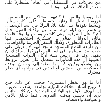
من تحركات في المستقبل في اتجاه السيطرة على
مصادر الطاقة لضمان نموهما.
أما روسيا والصين فلكلتيهما مشاكل مع المسلمين.
فروسيا تحتل القوقاز، وتسيطر على كازاخستان،
وتبسط نفوذها على بقية بلاد الترك في آسيا الوسطى،
وتتحسب من قيام دولة للمسلمين. وكذلك الصين تحتل
التركستان الشرقية، وهي كاشغر وما حولها. وقد قامت
هاتان الدولتان بمناورات عسكرية استخدمت فيها
الطائرات المتطورة، وكذلك السفن الحربية والغواصات.
من طبيعة القطع المستخدمة نجد أنهما لا يتدربان على
حرب ضد المسلمين في آسيا الوسطى كما أريد لذلك أن
يظهر. وقد قال رئيس هيئة أركان القوات المسلحة
الصينية إن هذه المناورات ستعمل على تعزيز الروابط
بين موسكو وبكين، كما أنها ستقود إلى نوع من الوحدة
العسكرية بين الجيشين أو البلدين في مواجهة أي خطر
مشترك.
أما ما هو الخطر المشترك؟ فيجيب عن ذلك جين
كانرونج أستاذ العلاقات الدولية بجامعة الشعب الصينية:
إن الهدف الأول هو الولايات المتحدة؛ لأن كلا الجانبين
يريد أن يحسن موقفه التفاوضي فيما يتعلق بالأمن
والسياسة والاقتصاد.