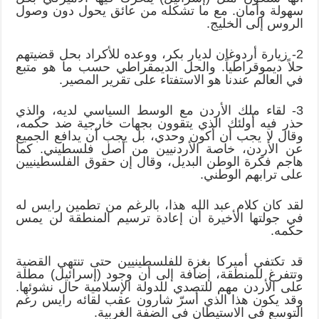
سهولة وأمان. مع ما تشكله من عائق يحول دون وصول
الروس إلى الخليج.
2- زيارة أردوغان لديار بكر، ووعده للأكراد بحل قضيتهم
حلاً ديموقراطياً. والحل الديمقراطي حسب ما هو متبع
في العالم عندنا هو الاستفتاء على تقرير المصير.
3- لقاء ملك الأردن مع الوسط السياسي لديه، والذي
حذر فيه أولئك الذي يتقوون بجهات خارجية ضد حكمه،
وقال لا يجب أن أكون وحدي، بل يجب أن يدافع الجميع
عن الأردن، خاصة الأردنيين من أصل فلسطيني. كما
هاجم فكرة الوطن البديل، وقال إن حقوق الفلسطينيين
على ترابهم الوطني.
لقد كان كلام عبد الله هذا، بالرغم من تطمين رايس له
في جولتها الأخيرة أن إعادة ترسيم المنطقة لن يمس
حكمه.
قد تكتفي أميركا بغزة للفلسطينيين حتى تنتهي القضية
وتتفرغ للمنطقة، إضافة إلى أن وجود (إسرائيل) مطلة
على الأردن مهم للتصدي للدولة الإسلامية حال نشوئها.
وقد يكون هذا الذي أسرّ شارون عقب لقائه رايس رغم
التوسع في الاستيطان في الضفة الغربية.