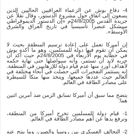
4- دفاع بوش عن الزعماء العراقيين الحاليين الذين
يسعون إلى اتفاق حول مشروع الدستور، وقال نقلاً عن
جريدة القدس 24/8/2005م «إن الدستور الديموقراطي
سيشكل عنصراً تأسيسياً في تاريخ العراق والشرق
الأوسط».
إن أميركا تعمل على إعادة ترسيم المنطقة بحيث لا
يمكن أن تقوم فيها دولة للمسلمين، وهو ما أكده بوش
في خطابه يوم الأربعاء في 24/8/2005م حيث أكد أن
حربه لابد أن تستمر، وأنه سيواصلها حتى نهاية حكمه
لأهداف أورد منها عدم قيام دولة للإرهابيين في المنطقة.
إنه يستثمر التفجيرات التي حصلت في أنحاء مختلفة في
العالم حيث عددها جميعها، ويتخذ منها متكأً للسيطرة
على مصادر الطاقة في العالم.
يتضح مما سبق أن أميركا تسابق الزمن ضد أمرين اثنين
هما:
1- قيام دولة للمسلمين تخرج أميركا من المنطقة،
وترفع يدها عن أهم مصادر الطاقة في العالم.
2- التحالف العسكري بين روسيا والصين، وما ينتج عنه