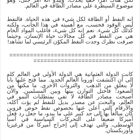
موضوع السيطرة على مصادر الطاقة في العالم.
إنه النفط أو الطاقة لكل شيء في هذه الحياة. فالنفط
ليس الوقود فحسب، مع أهميته في هذا الجانب، ولكنه
كذلك كل شيء. نعم إنه كل شيء، فأغلب المواد الخام
هي من النفط في كل مجالات حياة الإنسان، وحيثما
صرفت نظرك وجدت النفط المكوّن الرئيسي لما تشاهد!
====================================
=============================
كانت الدولة العثمانية هي الدولة الأولى في العالم كله
إلى أن اكتشفت أوروبا العالم الجديد. مما فتح عليها باباً
لا ينغلق من الذهب والثروات الأخرى. ما مكنها من
الصعود؛ فاختل التوازن بينها وبين المسلمين. والآن
أصبحت مصادر الطاقة لا تفي بمتطلبات النمو في
العالم، والبحث عن مصدر بديل للنفط لم يؤت أكله،
والأرقام التي أعلن عنها بخصوص نفط حوض قزوين
كان مبالغاً بها إلى حد كبير على ما يبدو، ما جعل رد فعل
أميركا ضعيفاً على التحركات السياسية في آسيا
الوسطى، والتي تهدف إلى إخراج أميركا من قرغيزيا
وأوزبكستان.