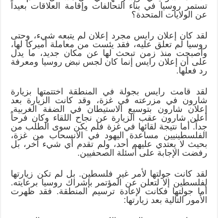
تستمر روسيا في بناء التحالفات وإقامة العلاقات بعيداً
عن الولايات المتحدة؟
لقد كان إعلان رايس مجرد إعلان لم يتبعه شيء، وحتى
روسيا لم تعلق عليه، فقد يئست من معاملة أميركا لها،
وأصبحت منذ زمن تبحث لها عن مكان جديد، ما يدل
على أن إعلان رايس إنما كان لجس نبض روسيا ومعرفة
رد فعلها.
لقد قامت رايس بجولة في المنطقة اختتمتها بزيارة
شارون في مزرعته في غزة، وقد كانت الزيارة بعد
إعلان شارون بتوسيع الاستيطان في الضفة الغربية.
أعلن شارون عقب الزيارة عن نجاح اللقاء وكان فرحاً
جداً. أما نتيجة لقائها في غزة فلم يكن سوى الطلب من
الفلسطينيين مساعدة اليهود في الانسحاب من غزة،
بحيث لا يعتدي عليهم أحد، ولم تقدم أي شيء آخر، بل
رفضت الإجابة على أسئلة الصحفيين.
لقد كانت جولتها لأمر غير فلسطين. بل لم تكن زيارتها
لفلسطين إلا لتعلن عن المؤتمر بإشراك روسيا برعايته.
أما جولتها فكانت لإعادة ترسيم المنطقة. فقد ظهرت
الأمور التالية بعد زيارتها: