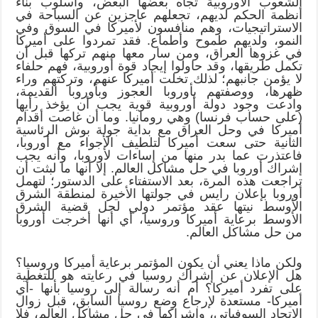
الشعوب الأوروبية تجاه بعضها البعض، وأسلوب بناء
أنظمة الحكم لديهم، تجعلهم عاجزين عن السباحة في
الاستراتيجيات، وهم منافسون لأميركا في السوق وفي
النمو، ولديهم طموح وأطماع. فقد تمردوا على أميركا
في غزوها العراق، ومن سار معها منهم تركها قبل أن
تكمل طريقها، وقد حاولوا إيجاد قوة أوروبية، فهم حلفاء
لا يؤمن جانبهم؛ لذلك تخلت أميركا عنهم، وتركتهم وراء
ظهرها، ووصفتهم بأوروبا العجوز وبأوروبا القديمة،
وادعت وجود دولة أوروبية قوية يجب أن يؤخذ رأيها
(على حساب فرنسا) وهي رومانيا. وما أن غاصت أقدام
أميركا في وحل العراق مع بداية جولة بوش الرئاسية
الثانية حتى سعت أميركا لتلطيف الأجواء مع أوروبا،
فاعتذرت عما بدر منها من إساءات لأوروبا، وأنه يجب
إشراك أوروبا في حل مشاكل العالم. إلا أنها ما لبثت أن
تراجعت هذه المرة، بعد الاستفتاء على الدستور؛ لتهمل
أوروبا بإعلان رايس في جولتها الأخيرة لمنطقة الشرق
الأوسط نيتها عقد مؤتمر دولي لحل قضية الشرق
الأوسط برعاية أميركا وروسيا، أي أنها أخرجت أوروبا
من حل مشاكل العالم.
ولكن ماذا يعني أن يكون المؤتمر برعاية أميركا وروسيا؟
هل الإعلان عن إشراك روسيا في رعايته هو للتغطية
على تفرد أميركا؟ أم أنه رسالة إلى روسيا بأنها -أي
أميركا- مستعدة لإرجاع وضع روسيا السابق، قبل زوال
الاتحاد السوفياتي، وإشراكها في حل مشاكل العالم، فلا