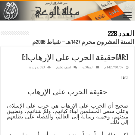
العدد 228
-
السنة العشرون محرم 1427هـ – شباط 2006م
[:ar]حقيقة الحرب على الإرهاب[:]
1427/01/07م
المقالات
اضف تعليق
2,683 زيارة
[:ar]
حقيقة الحرب على الإرهاب
صحيح أن الحرب على الإرهاب هي حرب على الإسلام،
وعلى سعي المسلمين لبناء كيانهم، ولمّ شتاتهم، وتطبيق
مبدئهم، وحمله رسالة إلى العالم، والقضاء على تطلعهم
إلى ذلك.
لكن هناك أمراً خفياً يحدث، ويبدو أنه أمر جلل، وهو