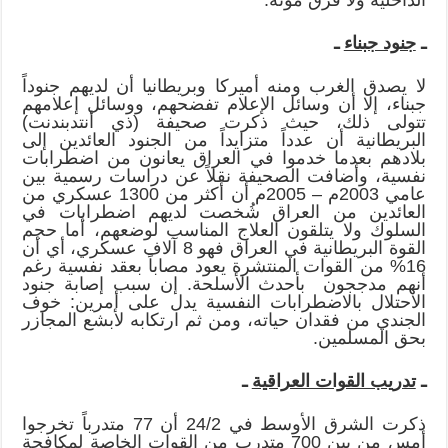
ـ
جنود جبناء
ـ
لا يصدق الغرب ومنه أميركا وبريطانيا أن لديهم جنوداً
جبناء، إلا أن وسائل الإعلام تفضحهم، ووسائل إعلامهم
تتولى ذلك، حيث ذكرت صحيفة (ذي أنتدبندنت)
البريطانية أن عدداً متزايداً من الجنود العائدين إلى
بلادهم بعدما خدموا في العراق يعانون من اضطرابات
نفسية، وأضافت الصحيفة نقلاً عن دراسات رسمية بين
عامي 2003م – 2005م أن أكثر من 1300 عسكري من
العائدين من العراق شُخصت لديهم اضطرابات في
السلوك ولا يتلقون العلاج المناسب لوضعهم، أما حجم
القوة البريطانية في العراق فهو 8 آلاف عسكري، أي أن
16% من القوات المنتشرة يعود مصاباً بعقد نفسية رغم
أنهم مدججون بأحدث الأسلحة. إن سبب إصابة جنود
الاحتلال بالاضطرابات النفسية يدل على أمرين: خوف
الجندي من فقدان حياته، ومن ثم ارتكابه لأبشع المجازر
بحق المسلمين.
ـ
تدريب القوات العراقية
ـ
ذكرت الشرق الأوسط في 24/2 أن 77 متدرباً تخرجوا
أمس من بين 700 متدرب من القوات الخاصة لمكافحة