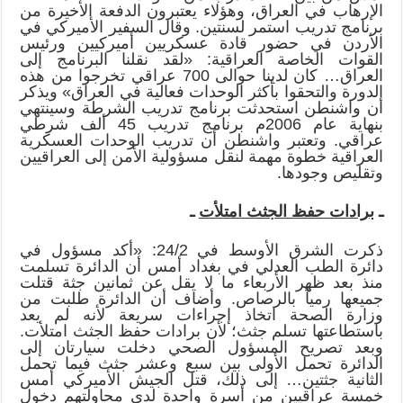
الإرهاب في العراق، وهؤلاء يعتبرون الدفعة الأخيرة من
برنامج تدريب استمر لسنتين. وقال السفير الأميركي في
الأردن في حضور قادة عسكريين أميركيين ورئيس
القوات الخاصة العراقية: «لقد نقلنا البرنامج إلى
العراق… كان لدينا حوالى 700 عراقي تخرجوا من هذه
الدورة والتحقوا بأكثر الوحدات فعالية في العراق» ويذكر
أن واشنطن استحدثت برنامج تدريب الشرطة وسينتهي
بنهاية عام 2006م برنامج تدريب 45 ألف شرطي
عراقي. وتعتبر واشنطن أن تدريب الوحدات العسكرية
العراقية خطوة مهمة لنقل مسؤولية الأمن إلى العراقيين
وتقليص وجودها.
ـ
برادات حفظ الجثث امتلأت
ـ
ذكرت الشرق الأوسط في 24/2: «أكد مسؤول في
دائرة الطب العدلي في بغداد أمس أن الدائرة تسلمت
منذ بعد ظهر الأربعاء ما لا يقل عن ثمانين جثة قتلت
جميعها رمياً بالرصاص. وأضاف أن الدائرة طلبت من
وزارة الصحة اتخاذ إجراءات سريعة لأنه لم يعد
باستطاعتها تسلم جثث؛ لأن برادات حفظ الجثث امتلأت.
وبعد تصريح المسؤول الصحي دخلت سيارتان إلى
الدائرة تحمل الأولى بين سبع وعشر جثث فيما تحمل
الثانية جثتين… إلى ذلك، قتل الجيش الأميركي أمس
خمسة عراقيين من أسرة واحدة لدى محاولتهم دخول