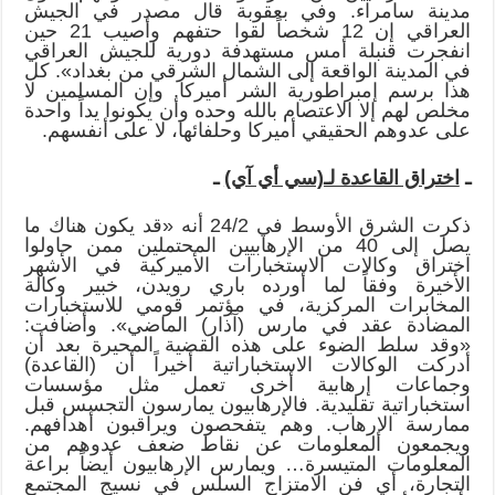
مدينة سامراء. وفي بعقوبة قال مصدر في الجيش
العراقي إن 12 شخصاً لقوا حتفهم وأصيب 21 حين
انفجرت قنبلة أمس مستهدفة دورية للجيش العراقي
في المدينة الواقعة إلى الشمال الشرقي من بغداد». كل
هذا برسم إمبراطورية الشر أميركا. وإن المسلمين لا
مخلص لهم إلا الاعتصام بالله وحده وأن يكونوا يداً واحدة
على عدوهم الحقيقي أميركا وحلفائها، لا على أنفسهم.
ـ
اختراق القاعدة لـ(سي أي آي)
ـ
ذكرت الشرق الأوسط في 24/2 أنه «قد يكون هناك ما
يصل إلى 40 من الإرهابيين المحتملين ممن حاولوا
اختراق وكالات الاستخبارات الأميركية في الأشهر
الأخيرة وفقاً لما أورده باري رويدن، خبير وكالة
المخابرات المركزية، في مؤتمر قومي للاستخبارات
المضادة عقد في مارس (آذار) الماضي». وأضافت:
«وقد سلط الضوء على هذه القضية المحيرة بعد أن
أدركت الوكالات الاستخباراتية أخيراً أن (القاعدة)
وجماعات إرهابية أخرى تعمل مثل مؤسسات
استخباراتية تقليدية. فالإرهابيون يمارسون التجسس قبل
ممارسة الإرهاب. وهم يتفحصون ويراقبون أهدافهم.
ويجمعون المعلومات عن نقاط ضعف عدوهم من
المعلومات المتيسرة… ويمارس الإرهابيون أيضاً براعة
التجارة، أي فن الامتزاج السلس في نسيج المجتمع