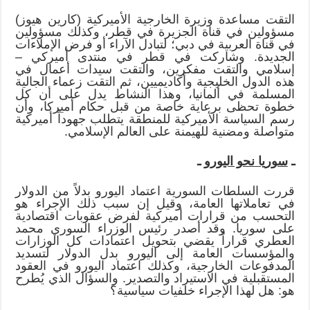
التقت مساعدة وزيرة الخارجية الأميركية (كارين هيوز)
مسؤولين في قناة الجزيرة في قطر، وكذلك مسؤولين
في قناة العربية في دبي؛ لتبادل الآراء أو فرض الإملاءات
الجديدة. وشاركت في قطر في منتدى أميركي –
إسلامي والتقت مفكرين، والتقت سيدات أعمال في
هذه الدول الخليجية وأكاديميين، ثم التقت زعماء الجالية
المسلمة في ألمانيا، وهذا النشاط يدل على أن كل
خطوة تحظى برعاية خاصة من قبل حكام أميركا، وأن
رسم السياسة الأميركية للمنطقة يتطلب جهوداً أميركية
متواصلة ومضنية للهيمنة على العالم الإسلامي.
ـ
سوريا نحو اليورو
ـ
قررت السلطات السورية اعتماد اليورو بدلاً من الدولار
في تعاملاتها العامة، وقيل إن سبب ذلك الإجراء هو
التحسب من قرارات أميركية لفرض عقوبات اقتصادية
على سوريا. وقد أصدر رئيس الوزراء السوري محمد
العطري قراراً يقضي بتحويل اعتمادات كل الوزارات
والمؤسسات العامة إلى اليورو بدل الدولار لتسديد
المدفوعات الخارجية، وكذلك اعتماد اليورو في العقود
المستقبلية في الاستيراد والتصدير. والسؤال الذي يُطرح
هو: هل لهذا الإجراء خلفيات سياسية؟