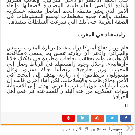
بإعادة الأراضي الفلسطينية المصادرة لأصحابها وإلغاء
الأمر الذي يعتبر منطقة الخط الفاصل منطقة عسكرية
مغلقة، وإلغاء جميع مخططات توسيع المستوطنات في
الضفة الغربية حتى تلك التي شرعت السلطات بتنفيذها.
ـ
رامسفيلد في المغرب
ـ
قام وزير دفاع أميركا (رامسفيلد) بزيارة المغرب وتونس
والجزائر، وادعى أن زيارته تتعلق بما يسمى «مكافحة
الإرهاب»، وأنه تحققت نجاحات مطردة في تفكيك خلايا
«إرهابية». وخلال وجود رامسفيلد في الرباط وصل إلى
المغرب وزير خارجية بريطانيا جاك سترو، وقال
مسؤولون بريطانيون إن زيارته تهدف إلى البحث في
الأمن و«الإرهاب» والإصلاحات. لكن أنباء أخرى قالت إن
هذه الزيارات لدول المغرب العربي تهدف إلى الاستعانة
بقوات عسكرية من هذه البلدان للمساعدة في قمع أهل
العراق!
[:]
السابق
مفهوم التسامح بين الإسلام والغرب
(1)