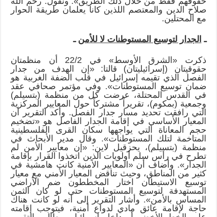
حقوقهم فقط من خلال ذلك الطريق». ونقول: رحم الله
صلاح الدين والمعتصم اللذين كانا يعلمان طريقة الحوار
مع المحتلين.
ـ
الجدار لتوسيع المستوطنات لا للأمن
ـ
ذكرت «الشرق الأوسط» في 22/2 أن منظمتان
حقوقيتان (إسرائيليتان) قالتا: «إن الهدف من جدار
الفصل الذي تقيمه إسرائيل في قلب الضفة الغربية هو
ضمان توسيع المستوطنات». وفي مؤتمر صحافي عقد
في القدس المحتلة، عرضت كل من منظمة (بتسيلم)
وجمعية (بمكوم)، تقريراً مشتركاً حول المعايير المركزية
التي رافقت تحديد مسار جدار الفصل. وأكد التقرير أن
المعيار الأساسي في إقامة الجدار الفاصل هو «تضخيم
حجم المعاناة التي يواجهها سكان القرى الفلسطينية
المتاخمة لتلك المستوطنات». وقال مدير الأبحاث في
منظمة (بتسيلم)، يحزقيل لاين: «إن معايير الأمن لم
تطرح في رأس سلم أولويات الذين اتخذوا القرار بإقامة
الجدار». وأضاف أن «المعايير الأمنية كانت هامشية في
كثير من المناطق، وحيث تناقض المعيار الأمني مع معيار
توسيع الاستيطان اختار المخططون ضم الأراضي
المستهدفة لتوسيع المستوطنات حتى لو كان الثمن
المساس بالأمن». وأشار التقرير إلى أنه لو كانت هناك
حاجة لإقامة عائق مادي لدواع أمنية، فيتوجب إقامته
على الخط الأخضر أو داخل إسرائيل. وطالب التقرير