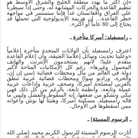
«إن أكثر ما يهدد منطقة الخليج والشرق الأوسط هو
تنظيم القاعدة والحركات المشابهة له، وحتى إذا سيطرنا
على العراق وأفغانستان غداً فإننا سنستمر في مواجهة
خطر القاعدة… إن هزيمة الأيديولوجية التي تحملها قد
يحتاج إلى 60 عاماً أو أكثر».
ـ
رامسفيلد: أميركا متأخرة
ـ
اعترف رامسفيلد بأن الولايات المتحدة متأخرة إعلامياً
«وعلينا تحديث وسائل إعلامنا العتيقة، وأن إعلام القاعدة
متقدم علينا؛ لأنهم يستخدمون الإنترنت والهاتف
المحمول وغيرها». رغم كل الإمكانيات المتاحة لأكبر
دولة في العالم من مال ومحطات فضائية (سي إن إن،
والحرة، وراديو سوا) ومحطات فضائية عربية تنطق
بالعربي لمصلحة أميركا، وصحف عربية وإذاعات عربية
عميلة وتابعة، وأنظمة تابعة، بالرغم من كل ذلك فهي
تبكي وتشكو من ضعفها، إنه السقوط والفشل وليس ما
قاله رامسفيلد. مسكينة أميركا، وهنيئاً لها بوش وأعوانه
ممن أسقطوها في الأوحال.
ـ
الرسوم المسيئة!
ـ
أثارت الرسوم المسيئة للرسول الكريم محمد (صلى الله
عليه وآله وسلم) ردة فعل قوية في العالم الإسلامي،