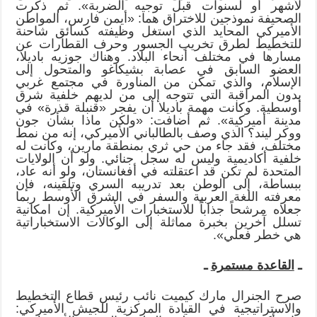
لأشهر أو لسنوات قبل توجيه الضربة». ثم ذكرت
الصحيفة نموذجين للاختراق هما: «أيمن فارس، المواطن
الأميركي المحايد الذي استغل وظيفته كسائق شاحنة
للتخطيط لطرق تخريب الجسور وحرف القطارات عن
مسارها في مختلف أنحاء البلاد. وهناك جوزيه باديلا،
العضو السابق في عصابة بشيكاغو والمتحول إلى
الإسلام، والذي تمكن من المناورة في مجتمع غربي
بدون المراقبة التي تتوجه إلى من لديهم خلفية شرق
أوسطية. وكانت مهمة باديلا أن يفجر «قنبلة قذرة» في
مدينة أميركية». ثم أضافت: «ولكن ماذا بشأن جون
ووكر ليند؟ الذي وصف بالطالباني الأميركي، إنه من نمط
مختلف، فقد جاء من حي ثري بمنطقة مارين، وكانت له
خلفية أكاديمية وليس له سجل جنائي. ولو أن الولايات
المتحدة لم تكن قد اعتقلته في أفغانستان، ولو أنه عاد،
ببساطة، إلى الوطن بعد تدريبه السري وتلقينه، فإن
معرفته اللغة العربية والسفر في الشرق الأوسط ربما
جعلاه مرشحاً جذاباً للاستخبارات الأميركية. إن امكانية
تسلل آخرين بخبرة مماثلة إلى الوكالات الاستخباراتية
هي خطر فعلي».
ـ
القاعدة مستمرة
ـ
صرح الجنرال مارك كيميت نائب رئيس قطاع التخطيط
والاستراتيجية في القيادة المركزية للجيش الأميركي: