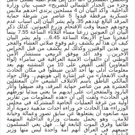
وجزء من الجدار الشمالي للضريح» حسب بيان وزارة
الداخلية. وأكد البيان أن 4 مسلحين يرتدي أحدهم ملابس
عسكرية مرقطة قيدوا 5 عناصر من شرطة حماية
المرقد البالغ عددهم 35. ولم يشر البيان إلى أسباب عدم
وجودهم جميعاً وقت الاقتحام وزرع العبوتين. كذلك ذكر
البيان أن العبوتين زرعتا مساء الثلاثاء الساعة 7.55 بينما
انفجرتا صباح الأربعاء الساعة 6.45… ولم يشر البيان
كيف أن هذا لم يكشف رغم وقوع صلاتي العشاء والفجر
بين هذين الوقتين، وكذلك لم يكشف من قبل الحراس
الآخرين… وقد أكد موفق الربيعي مستشار الأمن
الوطني أن «القوات الأمنية العراقية في سامراء (لواء
المغاوير) ألقى القبض على 10 من المشتبه بهم بعد
معلومات أدلى بها أحد الذين ضبطوا في مكان الحادث
وقت الانفجار» من غير إشارة إلى هويتهم… وقال جواد
المالكي الناطق باسم الائتلاف الشيعي «أن المعتقلين
العشرة هم من عناصر حماية المرقد، وقد ضبطوا وآثار
البارود والمتفجرات على أيديهم ما يعني مبدئياً تورطهم
في الحادث» ولفت إلى أن «هذه المعلومات من تقارير
أولية من غرفة العمليات الخاصة المشتركة في مجلس
الوزراء» هذا الحادث جر وراءه أحداث مذهبية دموية أراد
منه صانعوه أن يفتعلوها عن سابق تصور وعمالة وخيانة
للأمة… وهو يحمل بصمات وزارة الداخلية المتهمة
طائفياً وفرق الموت التابعة لها… فهل يعي المسلمون
جميعهم في العراق أنهم أمة واحدة ليس منها وزير
الداخلية ولا فرق موته.