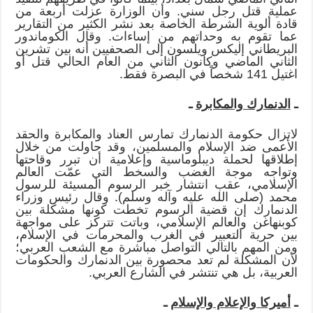
عملية قتل رجل سني. وأن الوزارة عزلت أربعة من
قادة ألوية الشرطة الخاصة بعد نشر الكثير من التقارير
عما تقوم به وحداتهم من إساءات. وقال الكوماندور
البريطاني إليكس ويلسون إلى الصحفيين أنه بين تشرين
الثاني الماضي وكانون الثاني من العام الحالي قتل أو
اغتيل 141 شخصاً في البصرة فقط.
ـ
الدنمارك والمكابرة
ـ
لاتزال حكومة الدنمارك تمارس العناد والمكابرة والحقد
الأعمى ضد الإسلام والمسلمين، وقد حاولت من خلال
إطلاقها لحملة ديبلوماسية وإعلامية أن تبرر وقاحتها
وتواجه موجة الغضب والسخط التي عمّت العالم
الإسلامي، عقب انتشار خبر الرسوم المسيئة للرسول
محمد (صلى الله عليه وآله وسلم). وقال رئيس وزراء
الدنمارك إن قضية الرسوم تخطت كونها مشكلة بين
كوبنهاغن والعالم الإسلامي، وباتت تتركز على مواجهة
بين حرية التعبير في الغرب والمحرمات في الإسلام،
ومن المهم بالتالي التواصل مباشرة مع الشعب العربي؛
لأن المشكلة لم تعد محصورة بين الدنمارك والحكومات
العربية، بل هي تنتشر في الشارع العربي.
ـ
أميركا والإعلام والإسلام
ـ