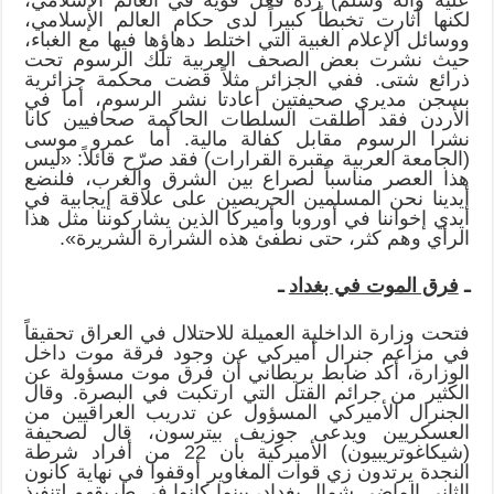
لكنها أثارت تخبطاً كبيراً لدى حكام العالم الإسلامي،
ووسائل الإعلام الغبية التي اختلط دهاؤها فيها مع الغباء،
حيث نشرت بعض الصحف العربية تلك الرسوم تحت
ذرائع شتى. ففي الجزائر مثلاً قضت محكمة جزائرية
بسجن مديري صحيفتين أعادتا نشر الرسوم، أما في
الأردن فقد أطلقت السلطات الحاكمة صحافيين كانا
نشرا الرسوم مقابل كفالة مالية. أما عمرو موسى
(الجامعة العربية مقبرة القرارات) فقد صرّح قائلاً: «ليس
هذا العصر مناسباً لصراع بين الشرق والغرب، فلنضع
أيدينا نحن المسلمين الحريصين على علاقة إيجابية في
أيدي إخواننا في أوروبا وأميركا الذين يشاركوننا مثل هذا
الرأي وهم كثر، حتى نطفئ هذه الشرارة الشريرة».
ـ
فرق الموت في بغداد
ـ
فتحت وزارة الداخلية العميلة للاحتلال في العراق تحقيقاً
في مزاعم جنرال أميركي عن وجود فرقة موت داخل
الوزارة، أكد ضابط بريطاني أن فرق موت مسؤولة عن
الكثير من جرائم القتل التي ارتكبت في البصرة. وقال
الجنرال الأميركي المسؤول عن تدريب العراقيين من
العسكريين ويدعى جوزيف بيترسون، قال لصحيفة
(شيكاغوتريبيون) الأميركية بأن 22 من أفراد شرطة
النجدة يرتدون زي قوات المغاوير أوقفوا في نهاية كانون
الثاني الماضي شمال بغداد، بينما كانوا في طريقهم لتنفيذ