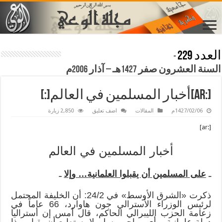
العدد 229
-
السنة العشرون صفر 1427هـ – آذار 2006م
[:ar]أخبار المسلمين في العالم[:]
1427/02/06م
المقالات
اضف تعليق
2,850 زيارة
[:ar]
أخبار المسلمين في العالم
ـ
على المسلمين أن يقبلوا العلمانية… وإلا
ـ
ذكرت «الشرق الأوسط» في 24/2: أن الخليفة المحتمل
لرئيس الوزراء الأسترالي جون هاوارد، 66 عاماً في
زعامة الحزب الليبرالي الحاكم، قال أمس إن أستراليا
دولة علمانية، وأي مهاجر مسلم لا يستطيع أن يقبل بهذا