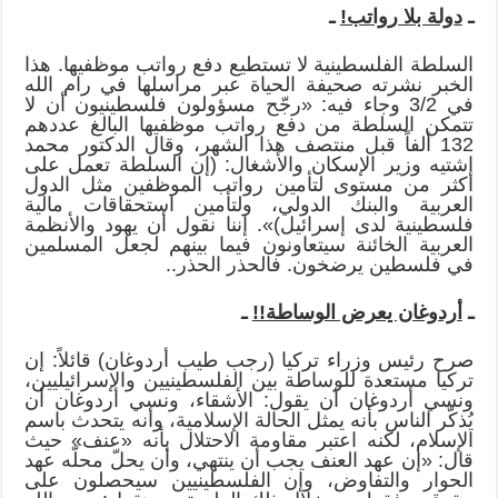
ـ
دولة بلا رواتب!
ـ
السلطة الفلسطينية لا تستطيع دفع رواتب موظفيها. هذا
الخبر نشرته صحيفة الحياة عبر مراسلها في رام الله
في 3/2 وجاء فيه: «رجّح مسؤولون فلسطينيون أن لا
تتمكن السلطة من دفع رواتب موظفيها البالغ عددهم
132 ألفاً قبل منتصف هذا الشهر، وقال الدكتور محمد
اشتيه وزير الإسكان والأشغال: (إن السلطة تعمل على
أكثر من مستوى لتأمين رواتب الموظفين مثل الدول
العربية والبنك الدولي، ولتأمين استحقاقات مالية
فلسطينية لدى إسرائيل)». إننا نقول أن يهود والأنظمة
العربية الخائنة سيتعاونون فيما بينهم لجعل المسلمين
في فلسطين يرضخون. فالحذر الحذر..
ـ
أردوغان يعرض الوساطة!!
ـ
صرح رئيس وزراء تركيا (رجب طيب أردوغان) قائلاً: إن
تركيا مستعدة للوساطة بين الفلسطينيين والإسرائيليين،
ونسي أردوغان أن يقول: الأشقاء، ونسي أردوغان أن
يُذكّر الناس بأنه يمثل الحالة الإسلامية، وأنه يتحدث باسم
الإسلام، لكنه اعتبر مقاومة الاحتلال بأنه «عنف» حيث
قال: «إن عهد العنف يجب أن ينتهي، وأن يحلّ محلّه عهد
الحوار والتفاوض، وإن الفلسطينيين سيحصلون على