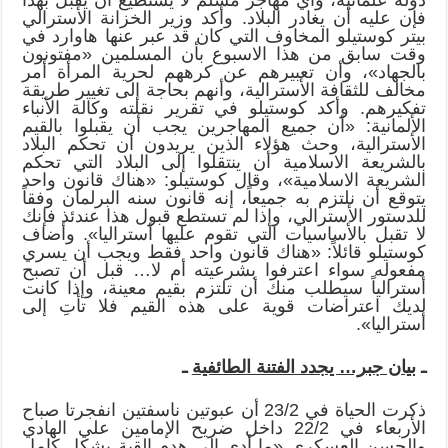
فإن عليه أن يغادر البلاد. وأكد وزير الخزانة الأسترالي
بيتر كوستيلو المخاوف التي كان قد عبر عنها هاوارد في
وقت سابق من هذا الاسبوع بأن المسلمين «مفتونون
بالجهاد»، وأن تعبيرهم عن كرههم لحرية المرأة أمر
مخالف للثقافة الأسترالية، وأنهم بحاجة إلى تغيير طريقة
تفكيرهم. وأكد كوستيلو في تقرير نقلته وكالة الأنباء
الألمانية: «أن جميع المهاجرين يجب أن يقبلوا بالقيم
الأسترالية، وحث هؤلاء الذين يريدون أن تحكم البلاد
بالشريعة الاسلامية أن ينتقلوا إلى البلاد التي تحكم
الشريعة الاسلامية»، وقال كوستيلو: «هناك قانون واحد
يتوقع أن نلتزم به جميعاً، إنه قانون سنه البرلمان وفقاً
للدستور الأسترالي، وإذا لم تستطع قبول هذا عندئذ فإنك
لا تقبل بالأساسيات التي تقوم عليها أستراليا». وأضاف
كوستيلو قائلاً: «هناك قانون واحد فقط ويجب أن يسري
مفعوله سواء اعترفوا بشرعيته أم لا… قبل أن تصبح
أسترالياً سيطلب منك أن تلتزم بقيم معينة، وإذا كانت
لديك اعتراضات قوية على هذه القيم فلا تأتِ إلى
أستراليا».
ـ
بيان جبر… يجدد الفتنة الطائفية
ـ
ذكرت الحياة في 23/2 أن عبوتين ناسفتين انفجرتا صباح
الأربعاء في 22/2 داخل ضريح الإمامين علي الهادي
والحسن العسكري «ما أدى إلى هدم القبة بشكل كامل